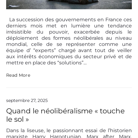
s
i
P
n
o
La succession des gouvernements en France ces
e
s
s
derniers mois met en lumière une tendance
t
d
irrésistible du pouvoir, exacerbée depuis le
u
t
déploiement des formes néolibérales au niveau
m
h
mondial, celle de se représenter comme une
o
u
équipe d’ “experts” chargé avant tout de veiller
n
m
aux intérêts économiques du secteur privé et de
d
b
mettre en place des “solutions”…
e
n
a
G
Read More
i
o
l
u
v
e
septembre 27, 2025
r
n
Quand le néolibéralisme « touche
a
le sol »
n
c
e
Dans la liseuse, le passionnant essai de l’historien
e
marxiste Harry Harootunian, Marx after Marx,