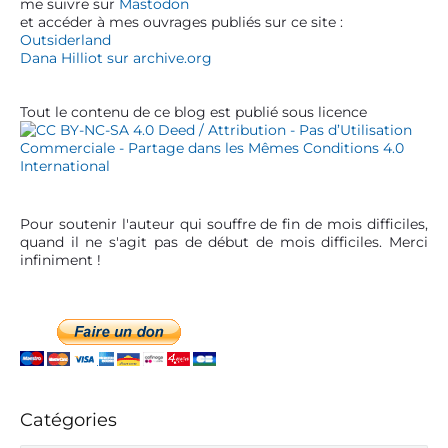
me suivre sur
Mastodon
r
d
s
e
a
et accéder à mes ouvrages publiés sur ce site :
e
s
e
p
t
Outsiderland
p
B
b
h
u
Dana Hilliot sur archive.org
r
o
i
a
b
o
y
W
r
p
l
e
e
Tout le contenu de ce blog est publié sous licence
o
e
r
i
s
k
r
c
i
s
e
g
a
)
c
n
t
i
o
Pour soutenir l'auteur qui souffre de fin de mois difficiles,
i
b
b
quand il ne s'agit pas de début de mois difficiles. Merci
l
i
o
infiniment !
e
e
n
s
n
s
e
d
t
o
h
e
o
l
n
d
t
e
e
Catégories
u
c
x
r