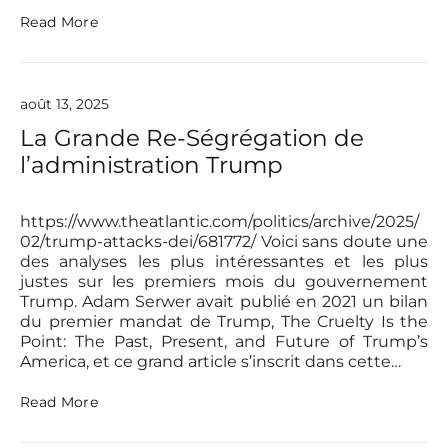
i
«
Read More
s
m
L
e
e
«
s
août 13, 2025
p
t
a
La Grande Re-Ségrégation de
o
s
u
l’administration Trump
s
c
i
h
o
e
n
https://www.theatlantic.com/politics/archive/2025/
l
s
02/trump-attacks-dei/681772/ Voici sans doute une
e
t
des analyses les plus intéressantes et les plus
s
r
justes sur les premiers mois du gouvernement
o
i
Trump. Adam Serwer avait publié en 2021 un bilan
l
s
du premier mandat de Trump, The Cruelty Is the
t
»
Point: The Past, Present, and Future of Trump’s
e
America, et ce grand article s’inscrit dans cette…
s
»
L
Read More
a
G