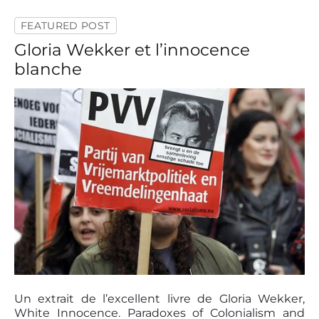
r
a
FEATURED POST
n
d
Gloria Wekker et l’innocence
e
blanche
R
e
-
S
é
g
r
é
g
a
t
i
o
n
d
e
l
P
’
o
Un extrait de l’excellent livre de Gloria Wekker,
a
s
d
White Innocence. Paradoxes of Colonialism and