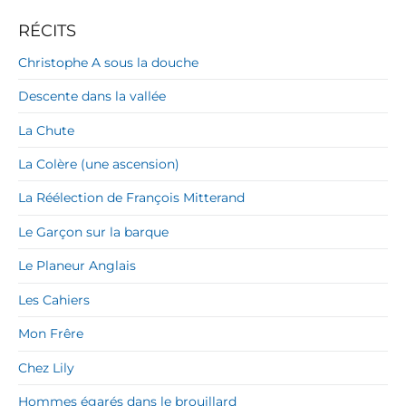
i
RÉCITS
o
t
Christophe A sous la douche
h
e
Descente dans la vallée
q
u
La Chute
e
N
La Colère (une ascension)
a
t
La Réélection de François Mitterand
i
o
Le Garçon sur la barque
n
Le Planeur Anglais
a
l
Les Cahiers
e
d
Mon Frêre
e
F
Chez Lily
r
a
Hommes égarés dans le brouillard