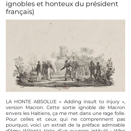
ignobles et honteux du président
r
i
a
a
français)
S
r
a
i
f
s
r
e
a
r
n
l
s
’
k
é
y
t
h
i
q
u
e
d
u
E
t
l
LA HONTE ABSOLUE « Adding insult to injury »,
r
p
version Macron. Cette sortie ignoble de Macron
a
r
envers les Haïtiens, ça me met dans une rage folle.
v
e
Pour celles et ceux qui ne comprennent pas
a
s
i
pourquoi, voici un extrait de la préface admirable
i
l
d’Amy Wilentz, tirée d’un ouvrage intitulé : Who