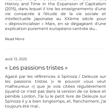
t
History and Time in the Expansion of Capitalism
d
(2015), dans lequel il tire les enseignements d’une
é
vie consacrée à l’étude de la vie sociale et
p
intellectuelle japonaise au XXème siècle pour
o
« déprovincialiser » Marx, en se dégageant d’une
l
explication purement européano-centrée du…
i
t
i
Q
Read More
s
u
a
a
t
n
i
d
août 13, 2025
o
l
n
e
« Les passions tristes »
n
é
Agacé par les références à Spinoza / Deleuze sur
o
les passions tristes (« le pouvoir vous veut
l
malheureux ») que je vois citées régulièrement
i
(quand ce n’est pas dans la version de ce brave et
b
pénible Lordon. J’ai lu le petit livre de Deleuze sur
é
r
Spinoza il y a bien longtemps, et, franchement, j’ai
a
toujours été mal…
l