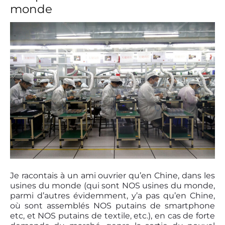
monde
a
r
n
e
t
:
E
x
t
r
a
i
t
s
C
h
o
i
P
s
o
Je racontais à un ami ouvrier qu’en Chine, dans les
i
s
usines du monde (qui sont NOS usines du monde,
s
t
parmi d’autres évidemment, y’a pas qu’en Chine,
(
t
où sont assemblés NOS putains de smartphone
a
h
etc, et NOS putains de textile, etc.), en cas de forte
r
u