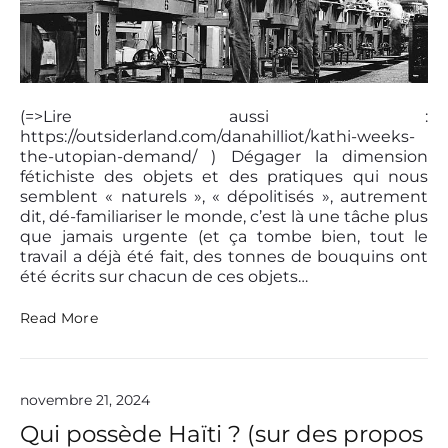
r
p
r
o
p
P
e
o
(=>Lire aussi :
r
s
t
https://outsiderland.com/danahilliot/kathi-weeks-
t
y
the-utopian-demand/ ) Dégager la dimension
.
t
fétichiste des objets et des pratiques qui nous
S
h
semblent « naturels », « dépolitisés », autrement
u
u
dit, dé-familiariser le monde, c’est là une tâche plus
r
m
que jamais urgente (et ça tombe bien, tout le
u
b
travail a déjà été fait, des tonnes de bouquins ont
n
n
été écrits sur chacun de ces objets…
e
a
é
i
t
D
Read More
l
u
é
d
-
e
f
d
a
novembre 21, 2024
e
m
S
i
Qui possède Haïti ? (sur des propos
a
l