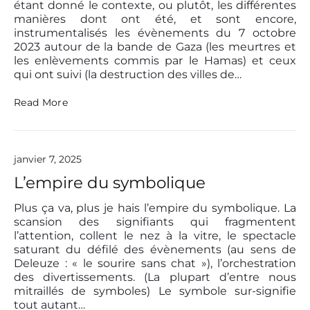
i
étant donné le contexte, ou plutôt, les différentes
e
d
manières dont ont été, et sont encore,
c
e
instrumentalisés les évènements du 7 octobre
a
.
2023 autour de la bande de Gaza (les meurtres et
u
L
s
les enlèvements commis par le Hamas) et ceux
o
e
qui ont suivi (la destruction des villes de…
s
w
s
h
L
,
Read More
a
’
S
t
A
h
e
m
a
v
o
m
e
janvier 7, 2025
u
e
r
r
,
L’empire du symbolique
t
a
a
h
u
n
Plus ça va, plus je hais l’empire du symbolique. La
i
x
d
s
scansion des signifiants qui fragmentent
p
t
l
l’attention, collent le nez à la vitre, le spectacle
o
h
i
saturant du défilé des évènements (au sens de
r
e
f
Deleuze : « le sourire sans chat »), l’orchestration
t
R
e
e
i
des divertissements. (La plupart d’entre nous
i
s
s
mitraillés de symboles) Le symbole sur-signifie
s
d
e
tout autant…
.