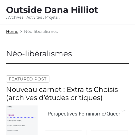
S
Outside Dana Hilliot
k
i
. Archives . Activités . Projets .
p
t
Home
Néo-libéralismes
o
c
o
n
Néo-libéralismes
t
e
n
t
FEATURED POST
Nouveau carnet : Extraits Choisis
(archives d’études critiques)