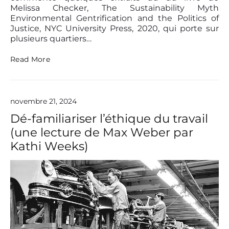
v
Melissa Checker, The Sustainability Myth
i
Environmental Gentrification and the Politics of
e
Justice, NYC University Press, 2020, qui porte sur
w
plusieurs quartiers…
o
f
D
Read More
D
é
e
t
r
t
o
r
novembre 21, 2024
i
o
t
Dé-familiariser l’éthique du travail
i
,
t
(une lecture de Max Weber par
T
h
Kathi Weeks)
e
C
i
t
y
a
f
t
e