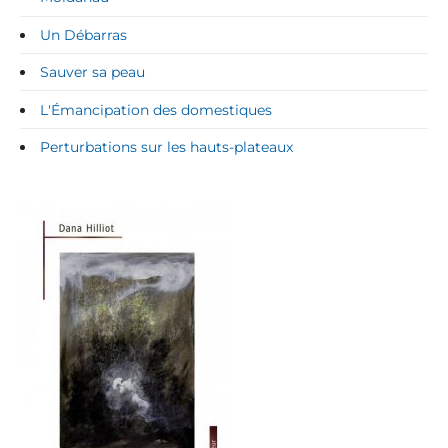
e
l
Un Débarras
a
i
Sauver sa peau
n
L'Émancipation des domestiques
d
e
Perturbations sur les hauts-plateaux
p
e
n
d
e
n
c
i
a
d
e
H
a
i
t