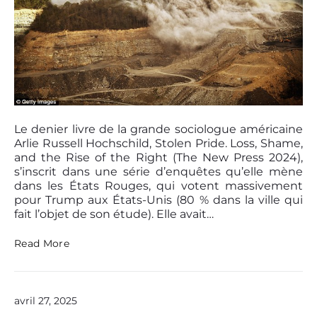
G
I
M
E
S
A
U
T
O
P
R
o
I
Le denier livre de la grande sociologue américaine
s
T
Arlie Russell Hochschild, Stolen Pride. Loss, Shame,
t
A
and the Rise of the Right (The New Press 2024),
I
t
s’inscrit dans une série d’enquêtes qu’elle mène
R
h
dans les États Rouges, qui votent massivement
E
u
pour Trump aux États-Unis (80 % dans la ville qui
S
m
fait l’objet de son étude). Elle avait…
E
b
T
n
A
D
Read More
a
r
É
i
l
M
i
l
O
e
C
avril 27, 2025
R
R