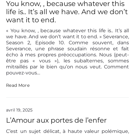
u
A
You know, , because whatever this
s
T
life is.. It’s all we have. And we don’t
s
I
e
E
want it to end.
l
l
« You know, , because whatever this life is.. It’s all
H
we have. And we don’t want it to end. » Severance,
o
Season 2, Episode 10. Comme souvent, dans
c
Severance, une phrase soudain résonne et fait
h
écho à mes propres préoccupations. Nous (peut-
s
c
être pas « vous »), les subalternes, sommes
h
mitraillés par le bien qu’on nous veut. Comment
i
pouvez-vous…
l
d
Y
Read More
,
o
S
u
t
k
o
n
l
avril 19, 2025
o
e
w
L’Amour aux portes de l’enfer
n
,
P
,
r
C’est un sujet délicat, à haute valeur polémique,
b