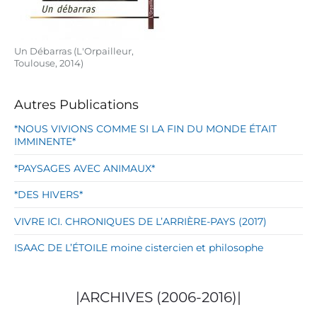
í
e
l
1
Un Débarras (L'Orpailleur,
1
Toulouse, 2014)
d
e
j
Autres Publications
u
l
*NOUS VIVIONS COMME SI LA FIN DU MONDE ÉTAIT
IMMINENTE*
i
o
*PAYSAGES AVEC ANIMAUX*
d
e
*DES HIVERS*
1
8
VIVRE ICI. CHRONIQUES DE L’ARRIÈRE-PAYS (2017)
2
5
ISAAC DE L’ÉTOILE moine cistercien et philosophe
.
B
i
|ARCHIVES (2006-2016)|
b
l