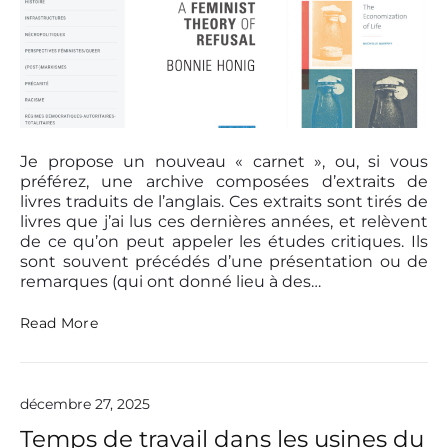
P
o
Je propose un nouveau « carnet », ou, si vous
s
préférez, une archive composées d’extraits de
t
livres traduits de l’anglais. Ces extraits sont tirés de
t
livres que j’ai lus ces dernières années, et relèvent
h
de ce qu’on peut appeler les études critiques. Ils
u
sont souvent précédés d’une présentation ou de
m
remarques (qui ont donné lieu à des…
b
n
N
Read More
a
o
i
u
v
l
e
décembre 27, 2025
a
u
Temps de travail dans les usines du
c