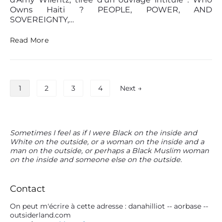
d
(
Owns Haiti ? PEOPLE, POWER, AND
u
e
SOVEREIGNTY,…
n
n
e
t
Q
Read More
l
e
u
e
h
i
c
p
a
t
o
i
u
P
s
t
r
1
2
3
4
Next →
s
a
i
e
è
d
a
g
d
e
n
i
e
M
o
H
n
a
P
Sometimes I feel as if I were Black on the inside and
J
a
x
White on the outside, or a woman on the inside and a
r
a
e
ï
W
man on the outside, or perhaps a Black Muslim woman
i
t
t
a
e
on the inside and someone else on the outside.
m
i
n
i
b
?
a
-
e
o
(
r
P
r
Contact
n
s
p
y
i
u
d
a
S
e
On peut m'écrire à cette adresse : danahilliot -- aorbase --
r
r
e
outsiderland.com
r
i
d
K