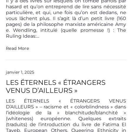
r
Il y a des livres sur lesquels on tombe parfois par
’
hasard et qu’on entreprend de lire sans nécessité
s
particulière, et qui, une fois qu’on est dedans, ne
T
vous lâchent plus. Il s’agit là d’un petit livre (160
o
pages) de la philosophe marxiste américaine Amy
o
e. Wendling, intitulé (quelle promesse !) : The
l
Ruling Ideas:…
s
W
L
i
Read More
e
l
t
l
e
N
m
e
janvier 1, 2025
p
v
s
e
LES ÉTERNELS « ÉTRANGERS
d
r
VENUS D’AILLEURS »
u
D
r
i
é
LES ÉTERNELS « ÉTRANGERS VENUS
s
g
m
D’AILLEURS » – racisme et « colorblindness » dans
i
a
l’idéologie de la « blanchitude/blanchité »
m
n
(whiteness) européenne. Quelques extraits
e
t
(traduits) de l’introduction du livre de Fatima El
c
l
Tayeb, European Others. Queering Ethnicity in