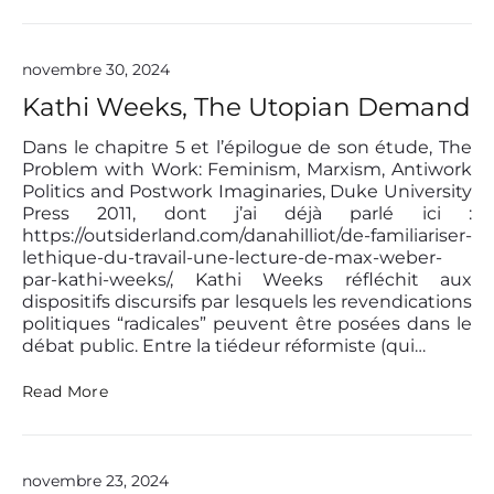
W
t
E
u
e
t
R
i
n
e
S
s
d
r
V
novembre 30, 2024
a
l
X
E
n
Kathi Weeks, The Utopian Demand
i
N
t
n
»
U
(
g
Dans le chapitre 5 et l’épilogue de son étude, The
S
e
)
D
Problem with Work: Feminism, Marxism, Antiwork
x
’
Politics and Postwork Imaginaries, Duke University
h
A
Press 2011, dont j’ai déjà parlé ici :
a
I
https://outsiderland.com/danahilliot/de-familiariser-
u
L
s
lethique-du-travail-une-lecture-de-max-weber-
L
t
par-kathi-weeks/, Kathi Weeks réfléchit aux
E
i
dispositifs discursifs par lesquels les revendications
U
n
politiques “radicales” peuvent être posées dans le
R
g
débat public. Entre la tiédeur réformiste (qui…
S
)
c
»
K
Read More
a
a
p
t
i
h
t
i
a
novembre 23, 2024
W
l