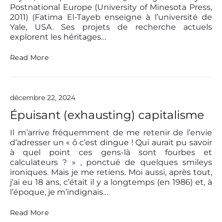
a
e
Postnational Europe (University of Minesota Press,
p
t
2011) (Fatima El-Tayeb enseigne à l’université de
i
h
Yale, USA. Ses projets de recherche actuels
t
e
a
explorent les héritages…
M
l
a
i
s
L
Read More
s
t
E
t
e
S
e
r
É
(
’
T
décembre 22, 2024
u
s
E
n
H
R
Épuisant (exhausting) capitalisme
t
o
N
e
u
E
Il m’arrive fréquemment de me retenir de l’envie
x
s
L
d’adresser un « ô c’est dingue ! Qui aurait pu savoir
t
e
S
à quel point ces gens-là sont fourbes et
e
«
d
»
calculateurs ? » , ponctué de quelques smileys
e
&
ironiques. Mais je me retiens. Moi aussi, après tout,
É
A
«
T
j’ai eu 18 ans, c’était il y a longtemps (en 1986) et, à
m
R
l’époque, je m’indignais…
y
q
A
E
u
N
É
Read More
.
i
G
p