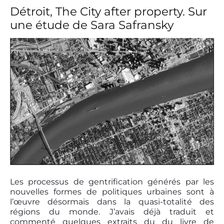
e
i
Détroit, The City after property. Sur
e
s
une étude de Sara Safransky
k
m
s
e
,
T
h
e
U
t
o
p
i
a
n
D
e
m
a
A
n
e
Les processus de gentrification générés par les
d
r
nouvelles formes de politiques urbaines sont à
i
l’œuvre désormais dans la quasi-totalité des
a
régions du monde. J’avais déjà traduit et
l
commenté quelques extraits du du livre de