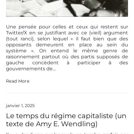
w
a
n
P
t
o
i
Une pensée pour celles et ceux qui restent sur
s
t
Twitter/X en se justifiant avec ce (vieil) argument
t
t
(tout ranci), selon lequel « il faut bien que des
o
t
opposants demeurent en place au sein du
e
h
système ». On entend le même genre de
n
u
raisonnement partout où des partis supposés de
d
m
gauche concèdent à participer à des
.
b
gouvernements de…
n
a
«
Read More
i
l
T
h
e
janvier 1, 2025
M
a
Le temps du régime capitaliste (un
s
texte de Amy E. Wendling)
t
e