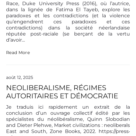
t
m
Race, Duke University Press (2016), où l’autrice,
i
t
dans la lignée de Fatima El Tayeb, explore les
n
h
paradoxes et les contradictions (et la violence
i
u
qu’engendrent ces paradoxes et ces
s
m
contradictions) dans la société néerlandaise
t
b
réputée post-raciale (se berçant de la vertu
r
n
d’avoir…
a
a
t
i
i
G
Read More
l
o
l
n
o
T
r
r
i
août 12, 2025
u
a
m
W
NEOLIBERALISME, RÉGIMES
p
e
AUTORITAIRES ET DÉMOCRATIE
k
k
e
Je traduis ici rapidement un extrait de la
r
conclusion d’un ouvrage collectif édité par les
e
spécialistes du néolibéralisme, Quinn Slobodian
t
and Dieter Plehwe, Market civilizations : neoliberals
l
East and South, Zone Books, 2022. https://press‧
’