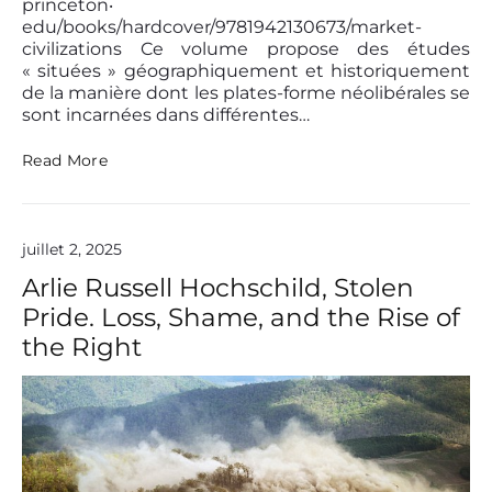
princeton‧
i
edu/books/hardcover/9781942130673/market-
n
civilizations Ce volume propose des études
n
« situées » géographiquement et historiquement
o
c
de la manière dont les plates-forme néolibérales se
e
sont incarnées dans différentes…
n
c
N
Read More
e
E
b
O
l
L
a
I
juillet 2, 2025
n
B
c
E
Arlie Russell Hochschild, Stolen
h
R
e
Pride. Loss, Shame, and the Rise of
A
L
the Right
I
S
M
E
,
R
É