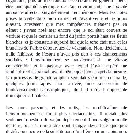
cognitions, puis de mes fonctions cérébrales en général : peut-
être une qualité spécifique de l’air environnant, une toxicité
ambiante affectait singulièrement ma mémoire. Mais les notes
prises la veille dans mon carnet, et l’avant-veille et les jours
d’avant, attestaient que mes compétences n’étaient pas en
défaut : j’avais noté hier encore que le sol était couvert de
verdure et que le cerisier au fond du jardin portait haut ses fleurs
blanches, et je constatais aujourd’hui que la terre était nue et les
branches de l’arbre dépourvues de végétation. Non, décidément,
nulle faiblesse de l’esprit n’avait pris part à ces changements
soudains : l’environnement se transformait à une vitesse
considérable, et le paysage avec lequel j’avais espéré me
familiariser disparaissait avant même que j’en eus pris la mesure.
Un processus de grande ampleur semblait s’être mis en branle,
quelque
s
jours après mon arrivée, une succession de
bouleversements catastrophiques, dont il m’était impossible
d’imaginer la finalité.
Les jours passants, et les nuits, les modifications de
l’environnement se firent plus spectaculaires. Il n’était plus
seulement question du vague déplacement d’une vulgaire motte
de terre, ou d’un méandre dont l’angle déviait de quelques
degrés, ou encore de la substitution d’un frêne par un sapin, non,