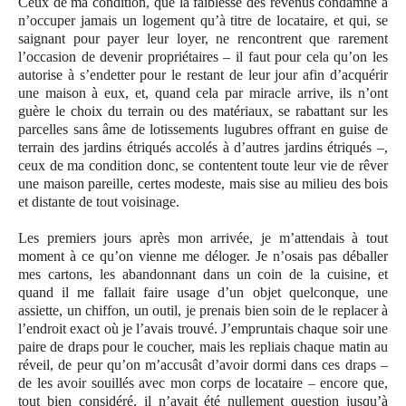
Ceux de ma condition, que la faiblesse des revenus condamne à
n’occuper jamais un logement qu’à titre de locataire, et qui, se
saignant pour payer leur loyer, ne rencontrent que rarement
l’occasion de devenir propriétaires – il faut pour cela qu’on les
autorise à s’endetter pour le restant de leur jour afin d’acquérir
une maison à eux, et, quand cela par miracle arrive, ils n’ont
guère le choix du terrain ou des matériaux, se rabattant sur les
parcelles sans âme de lotissements lugubres offrant en guise de
terrain des jardins étriqués accolés à d’autres jardins étriqués –,
ceux de ma condition donc, se contentent toute leur vie de rêver
une maison pareille, certes modeste, mais sise au milieu des bois
et distante de tout voisinage.
Les premiers jours après mon arrivée, je m’attendais à tout
moment à ce qu’on vienne me déloger. Je n’osais pas déballer
mes cartons, les
abandonnant
dans un coin de la cuisine, et
quand il me fallait faire usage d’un objet quelconque, une
assiette, un chiffon, un outil, je prenais bien soin de le replacer à
l’endroit exact où je l’avais trouvé. J’empruntais chaque soir une
paire de draps pour le coucher, mais les repliais chaque matin au
réveil, de peur qu’on m’accusât d’avoir dormi dans ces draps –
de les avoir souillés avec mon corps de locataire – encore que,
tout bien considéré, il n’avait été nullement question jusqu’à