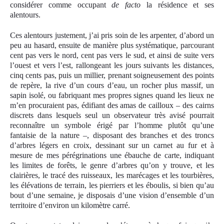
considérer comme occupant
de facto
la résidence et ses
alentours.
Ces alentours justement, j’ai pris soin de les arpenter, d’abord un
peu au hasard, ensuite de manière plus systématique, parcourant
cent pas vers le nord, cent pas vers le sud, et ainsi de suite vers
l’ouest et vers l’est, rallongeant les jours suivants les distances,
cinq cents pas, puis un millier, prenant soigneusement des points
de repère, la rive d’un cours d’eau, un rocher plus massif, un
sapin isolé, ou fabriquant mes propres signes quand les lieux ne
m’en procuraient pas, édifiant des amas de cailloux – des cairns
discrets dans lesquels seul un observateur très avisé pourrait
reconnaître un symbole érigé par l’homme plutôt qu’une
fantaisie de la nature –, disposant des branches et des troncs
d’arbres légers en croix, dessinant sur un carnet au fur et à
mesure de mes pérégrinations une ébauche de carte, indiquant
les limites de forêts, le genre d’arbres qu’on y trouve, et les
clairières, le tracé des ruisseaux, les marécages et les tourbières,
les élévations de terrain, les pierriers et les éboulis, si bien qu’au
bout d’une semaine, je disposais d’une vision d’ensemble d’un
territoire d’environ un kilomètre carré.