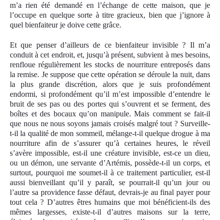
m’a rien été demandé en l’échange de cette maison, que je
l’occupe en quelque sorte à titre gracieux, bien que j’ignore à
quel bienfaiteur je doive cette grâce.
Et que penser d’ailleurs de ce bienfaiteur invisible ? Il m’a
conduit à cet endroit, et, jusqu’à présent, subvient à mes besoins,
renfloue régulièrement les stocks de nourriture entreposés dans
la remise. Je suppose que cette opération se déroule la nuit, dans
la plus grande discrétion, alors que je suis profondément
endormi, si profondément qu’il m’est impossible d’entendre le
bruit de ses pas ou des portes qui s’ouvrent et se ferment, des
boîtes et des bocaux qu’on manipule. Mais comment se fait-il
que nous ne nous soyons jamais croisés malgré tout ? Surveille-
t-il la qualité de mon sommeil, mélange-t-il quelque drogue à ma
nourriture afin de s’assurer qu’à certaines heures, le réveil
s’avère impossible, est-il une créature invisible, est-ce un dieu,
ou un démon, une servante d’Artémis, possède-t-il un corps, et
surtout, pourquoi me soumet-il à ce traitement particulier, est-il
aussi bienveillant qu’il y paraît, se pourrait-il qu’un jour ou
l’autre sa providence fasse défaut, devrais-je au final payer pour
tout cela ? D’autres êtres humains que moi bénéficient-ils des
mêmes largesses, existe-t-il d’autres maisons sur la terre,