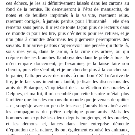
ces échecs, je les ai définitivement laissés dans les cartons au
fond de la remise. Ils demeureront à l’état de manuscrits, de
notes et de feuillets imprimés à la va-vite, rarement relus,
rarement corrigés, à jamais perdus pour l’humanité – elle s’en
remettra sans peine. Il n’est de toute façon plus de lecteurs dans
ce monde-ci pour les lire, plus d’éditeurs pour les refuser, et je
n’ai plus à craindre désormais les jugements péremptoires des
savants. Il m’arrive parfois d’apercevoir une pensée qui flotte là,
sous mes yeux, dans le jardin, à la cime des arbres, ou qui
crépite entre les branches flamboyantes dans le poêle à bois. Je
m’en empare doucement, je l’examine, je la laisse faire son
chemin, puis elle s’enfuit, et je ne cherche plus à la coucher sur
le papier, l’attraper avec des mots : à quoi bon ? S’il m’arrive de
lire, je le fais sans intention : tantôt, je lisais les discussions des
amis de Plutarque, s’inquiétant de la raréfaction des oracles à
Delphes, et ma foi, il m’a semblé que cette histoire m’était plus
familière que tous les romans du monde que je venais de quitter
– et, songé-je avec un peu de tristesse, j’aurais bien aimé avoir
les compagnons du prêtre delphique pour amis. Mais les
hommes ont expulsé les dieux depuis longtemps, et les oracles,
et les démons, et, lancés dans leur entreprise démente
d’épuration de la nature, ils ont également expulsé les animaux,