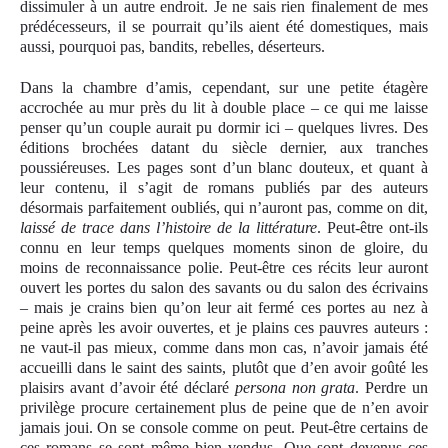
dissimuler à un autre endroit. Je ne sais rien finalement de mes
prédécesseurs, il se pourrait qu’ils aient été domestiques, mais
aussi, pourquoi pas, bandits, rebelles, déserteurs.
Dans la chambre d’amis, cependant, sur une petite étagère
accrochée au mur près du lit à double place – ce qui me laisse
penser qu’un couple aurait pu dormir ici – quelques livres. Des
éditions brochées datant du siècle dernier, aux tranches
poussiéreuses. Les pages sont d’un blanc douteux, et quant à
leur contenu, il s’agit de romans publiés par des auteurs
désormais parfaitement oubliés, qui n’auront pas, comme on dit,
laissé de trace dans l’histoire de la littérature
. Peut-être ont-ils
connu en leur temps quelques moments sinon de gloire, du
moins de reconnaissance polie. Peut-être ces récits leur auront
ouvert les portes du salon des savants ou du salon des écrivains
– mais je crains bien qu’on leur ait fermé ces portes au nez à
peine après les avoir ouvertes, et je plains ces pauvres auteurs :
ne vaut-il pas mieux, comme dans mon cas, n’avoir jamais été
accueilli dans le saint des saints, plutôt que d’en avoir goûté les
plaisirs avant d’avoir été déclaré
persona non grata
. Perdre un
privilège procure certainement plus de peine que de n’en avoir
jamais joui. On se console comme on peut. Peut-être certains de
ces romans se sont même bien vendus. Que sont devenus ces