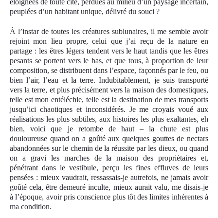
éloignées de toute cité, perdues au milieu d’un paysage incertain,
peuplées d’un habitant unique, délivré du souci ?
À l’instar de toutes les créatures sublunaires, il me semble avoir
rejoint mon lieu propre, celui que j’ai reçu de la nature en
partage : les êtres légers tendent vers le haut tandis que les êtres
pesants se portent vers le bas, et que tous, à proportion de leur
composition, se distribuent dans l’espace, façonnés par le feu, ou
bien l’air, l’eau et la terre. Indubitablement, je suis transporté
vers la terre, et plus précisément vers la maison des domestiques,
telle est mon entéléchie, telle est la destination de mes transports
jusqu’ici chaotiques et inconsidérés. Je me croyais voué aux
réalisations les plus subtiles, aux histoires les plus exaltantes, eh
bien, voici que je retombe de haut – la chute est plus
douloureuse quand on a goûté aux quelques gouttes de nectars
abandonnées sur le chemin de la réussite par les dieux, ou quand
on a gravi les marches de la maison des propriétaires et,
pénétrant dans le vestibule, perçu les fines effluves de leurs
pensées : mieux vaudrait, ressassais-je autrefois, ne jamais avoir
goûté cela, être demeuré inculte, mieux aurait valu, me disais-je
à l’époque, avoir pris conscience plus tôt des limites inhérentes à
ma condition.