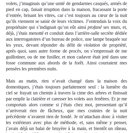
volets, j’imaginais qu’une unité de gendarmes casqués, armés de
pied en cap, faisait irruption dans la maison, fracassant la porte
d’entrée, brisant les vitres, car c’est toujours au cœur de la nuit
qu’ils viennent se saisir de leurs victimes. J’entendais la voix du
propriétaire qui s’indignait qu’on eût ainsi
profané
ses murs, et,
déjà, j’étais menotté et conduit dans l’arrière-salle secrète dédiée
aux interrogatoires d’un bureau de police, une lampe braquée sur
les yeux, devant répondre du délit de
violation
de propriété,
après quoi, sans autre forme de procès, on s’empressait de me
guillotiner, ou de me fusiller, et mon cadavre était jeté dans une
fosse commune aux abords de la forêt. Ainsi courraient mes
pensées les premières nuits.
Mais au matin, rien n’avait changé dans la maison des
domestiques, j’étais toujours parfaitement seul : la lumière du
ciel se frayait un chemin à travers la cime des arbres et finissait
par emplir la clairière et caresser les volets aux fenêtres. Et je me
comportais alors comme si j’étais chez moi, pressentant qu’il
n’arriverait rien de fâcheux, que mes craintes de la nuit
précédente n’avaient rien de fondé. Je m’attachais donc à visiter
les extérieurs avec plus de méthode, et, sans même y penser,
j’avais déjà un balai de bruyère à la main, et bientôt un râteau,