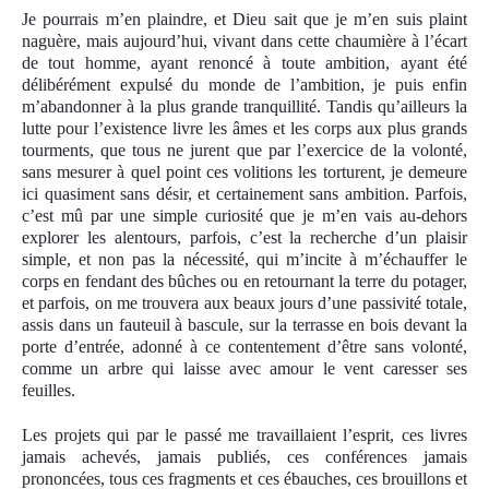
Je pourrais m’en plaindre, et Dieu sait que je m’en suis plaint
naguère, mais aujourd’hui, vivant dans cette chaumière à l’écart
de tout homme, ayant renoncé à toute ambition, ayant été
délibérément expulsé du monde de l’ambition, je puis enfin
m’abandonner à la plus grande tranquillité. Tandis qu’ailleurs la
lutte pour l’existence livre les âmes et les corps aux plus grands
tourments, que tous ne jurent que par l’exercice de la volonté,
sans mesurer à quel point ces volitions les torturent, je demeure
ici quasiment sans désir, et certainement sans ambition. Parfois,
c’est mû par une simple curiosité que je m’en vais au-dehors
explorer les alentours, parfois, c’est la recherche d’un plaisir
simple, et non pas la nécessité, qui m’incite à m’échauffer le
corps en fendant des bûches ou en retournant la terre du potager,
et parfois, on me trouvera aux beaux jours d’une passivité totale,
assis dans un fauteuil à bascule, sur la terrasse en bois devant la
porte d’entrée, adonné à ce contentement d’être sans volonté,
comme un arbre qui laisse avec amour le vent caresser ses
feuilles.
Les projets qui par le passé me travaillaient l’esprit, ces livres
jamais achevés, jamais publiés, ces conférences jamais
prononcées, tous ces fragments et ces ébauches, ces brouillons et