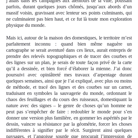
j’allais dans les campagnes aux alentours de la ville, poussant
parfois, durant quelques jours chômés, jusqu’aux abords d’un
massif voisin, gravissant avec lenteur ses points culminants, qui
ne culminaient pas bien haut, et ce fut là toute mon exploration
physique du monde.
Mais ici, autour de la maison des domestiques, le territoire m’est
parfaitement inconnu : quand bien même naguère un
cartographe se serait aventuré dans ces lieux, aurait entrepris de
prendre des relevés topographiques et de tracer des courbes et
des lignes sur un plan, je serais de toute façon privé de la carte
qu’il a dessinée, et bien forcé d’élaborer la mienne. J’ai donc
poursuivi avec opiniâtreté mes travaux d’arpentage durant
quelques semaines, ainsi que je l’ai expliqué, avec plus ou moins
de méthode, et tracé des lignes et des courbes sur un carnet,
traduisant en symboles la sauvagerie du monde, ordonnant le
chaos des feuillages et du cours des ruisseaux, domestiquant la
nature avec des signes – le genre de choses qu’un homme ne
peut pas s’empêcher de faire : redoubler le monde pour s’en
donner une version plus familière, en gommer les aspérités par le
dessin, vaincre sa résistance par la géométrie, forcer les choses
indifférentes à signifier par le récit. Surgirent ainsi quelques
paysages, et l’angoisse sourde que procurait l’impression de