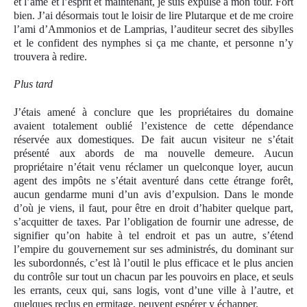
et l’âme et l’esprit et maintenant, je suis expulsé à mon tour. Fort
bien. J’ai désormais tout le loisir de lire Plutarque et de me croire
l’ami d’Ammonios et de Lamprias, l’auditeur secret des sibylles
et le confident des nymphes si ça me chante, et personne n’y
trouvera à redire.
Plus tard
J’étais amené à conclure que les propriétaires du domaine
avaient totalement oublié l’existence de cette dépendance
réservée aux domestiques. De fait aucun visiteur ne s’était
présenté aux abords de ma nouvelle demeure. Aucun
propriétaire n’était venu réclamer un quelconque loyer, aucun
agent des impôts ne s’était aventuré dans cette étrange forêt,
aucun gendarme muni d’un avis d’expulsion. Dans le monde
d’où je viens, il faut, pour être en droit d’habiter quelque part,
s’acquitter de taxes. Par l’obligation de fournir une adresse, de
signifier qu’on habite à tel endroit et pas un autre, s’étend
l’empire du gouvernement sur ses administrés, du dominant sur
les subordonnés, c’est là l’outil le plus efficace et le plus ancien
du contrôle sur tout un chacun par les pouvoirs en place, et seuls
les errants, ceux qui, sans logis, vont d’une ville à l’autre, et
quelques reclus en ermitage, peuvent espérer y échapper.