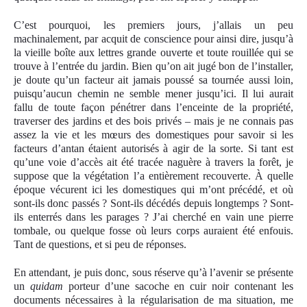
C’est pourquoi, les premiers jours, j’allais un peu
machinalement, par acqui
t
de conscience pour ainsi dire, jusqu’à
la vieille boîte aux lettres grande ouverte et toute rouillée qui se
trouve à l’entrée du jardin. Bien qu’on ait jugé bon de l’installer,
je doute qu’un facteur ait jamais poussé sa tournée aussi loin,
puisqu’aucun chemin ne semble mener jusqu’ici. Il lui aurait
fallu de toute façon pénétrer dans l’enceinte de la propriété,
traverser des jardins et des bois privés – mais je ne connais pas
assez la vie et les mœurs des domestiques pour savoir si les
facteurs d’antan étaient autorisés à agir de la sorte. S
i tant est
qu’une
voie d’accès
ait été
tracée
naguère
à travers la forêt, je
suppose que la végétation l’a entièrement recouverte. À quelle
époque vécurent ici les domestiques qui m’ont précédé, et où
sont-ils donc passés ? Sont-ils décédés depuis longtemps ? Sont-
ils enterrés dans les parages ? J’ai cherché en vain une pierre
tombale, ou quelque fosse où leurs corps auraient été enfouis.
Tant de questions, et si peu de réponses.
En attendant, je puis donc, sous réserve qu’à l’avenir se présente
un
quidam
porteur d’une sacoche en cuir noir contenant les
documents nécessaires à la régularisation de ma situation, me