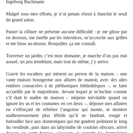
Ingeborg Bachmann
Malgré tous mes efforts, je n’ai jamais réussi à franchir le seuil
du grand salon.
Passer la clôture ne présente aucune difficulté : je me glisse par
en dessous, me faufile par les interstices, m’accroche aux grilles
et me hisse au-dessus. Resquiller, ça me connaît.
Traverser un jardin, c’est mon domaine, je marche d’un pas mal
assuré, un peu tremblant, mais tout de même, j’y arrive.
Gravir les escaliers qui mènent au perron de la maison – une
vaste maison bourgeoise aux allures de manoir, avec des ailes
entières consacrées à de pléthoriques bibliothèques –, se faire
accueillir par le majordome, devant lequel je m’incline comme
s’il était le maître de maison – méprise inévitable quand on
ignore les us et les coutumes en ces lieux –, déposer mes affaires
en s’efforçant de réfréner l’angoisse qui monte, se montrer
malheureusement plus fébrile qu’il ne faudrait, rougir et
bafouiller face aux domestiques qui me guident poliment le long
du vestibule, puis dans un labyrinthe de couloirs obscurs, arrivé