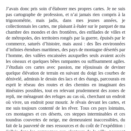
J’avais donc pris soin d’élaborer mes propres cartes. Je ne suis
pas cartographe de profession, et n’ai jamais rien compris à la
trigonométrie, mais jadis, dans mes jeunes années, je
collectionnais les cartes, me plaisant à étaler sur le parquet de ma
chambre des mondes et des frontières, des enfilades de villes et
de métropoles, des territoires rongés par la guerre, épuisés par le
commerce, saturés d’histoire, mais aussi : des îles environnées
d’infinies étendues maritimes, des pays de montagne désertés par
l’homme, des vallées encaissées auxquelles seuls avaient accès
les oiseaux et quelques bêtes rampantes ou suffisamment agiles.
J’étudiais ces cartes avec passion, me réjouissais de deviner
quelque élévation de terrain en suivant du doigt les courbes de
dénivelé, admirais le dessin des lacs et des étangs, parcourais en
esprit le réseau des routes et des chemins en imaginant des
itinéraires possibles, tout en relevant prudemment des zones de
repli, me ménageant des refuges au cas où, cherchant un endroit
où vivre, un endroit pour mourir. Je rêvais devant les cartes, et
me suis toujours contenté de les rêver. Tous ces pays lointains,
ces montagnes et ces déserts, ces steppes interminables et ces
toundras couvertes de neige, me demeuraient inaccessibles, du
fait de la pauvreté de mes ressources et du coût de l’expédition :