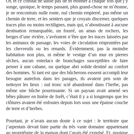
Or, et ce constat ne laisse pas de m’étonner à chaque fois que j’y
songe, quoique, le temps passant, plus grand-chose ne m’étonne,
je ne rencontrais nulle route, nul chemin empierré, pas même un
chemin de terre, et les sentiers que je croyais discerner, quelques
traces plus ou moins rectilignes, mais qui, n’aboutissant à aucune
destination remarquable, un fourré, un amas de rochers, les
berges d’une rivière, s’avéraient n’être que les traces laissées par
les animaux de passage, les voies de circulation empruntées par
les chevreuils ou les renards. Évidemment, pas la moindre
habitation non plus, ni même le vestige d’un mur en pierres
sèches, aucun entrelacs de branchages susceptibles de faire
penser à une cabane, ou quelque abri solide destiné au confort
des hommes. Si tant est que des bûcherons eussent accompli leur
besogne autrefois dans les parages, ils avaient pris soin de
nettoyer les lieux : nul tronc scié abandonné dans l’herbe, pas
même une bûche pourrissante. Si un paysan avait amené ses
bêtes pâturer en lisière de forêt, c’était il y a si longtemps que les
clôtures avaient été enfouies depuis lors sous une épaisse couche
de terre et d’herbes.
Pourtant, je n’avais aucun doute à ce sujet : le territoire que
j’arpentais devait faire partie du très vaste domaine appartenant
au propriétaire de la maison dont j’avais été expulsé
.
Et, quoique