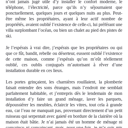
n’ont jamais jugé utile d’y installer le confort moderne, le
téléphone, l’électricité, parce qu’ils n’y séjournaient que
ponctuellement, quelques jours et quelques nuits au plus. Peut-
être même les propriétaires, ayant à leur actif nombre de
propriétés, avaient oublié l’existence de celle-ci, lui préférant une
villa surplombant l’océan, ou bien un chalet au pied des pistes de
ski.
Je l’espérais à vrai dire, j’espérais que les propriétaires ou qui
que ce fût, bandit, rebelle ou déserteur, eussent oublié l’existence
de cette maison, comme j’espérais qu’on m’eût réellement
oublié, ces oublis conjugués m’autorisant à rêver d’une
installation durable en ces lieux.
Les portes grinçaient, les charnières rouillaient, la plomberie
faisait entendre des sons étranges, mais l’endroit me semblait
parfaitement habitable, et j’entrepris dès le lendemain de mon
installation d’y faire un grand ménage, laver les parquets,
dépoussiérer les meubles, éclaircir les vitres, tout cela à grande
eau, car l’eau ne manquait pas, provenant directement d’un petit
ruisseau qui serpentait avec gaieté en bordure de la clairière où la
maison était bâtie. Je n’ai jamais été un homme de ménage ni
convaincu ni convaincant, mais, pour une fois, je m’y suis mis