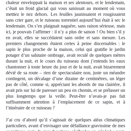
chaleur enveloppait la maison et ses alentours, et le lendemain,
c’était un froid glacial qui vous saisissait au moment où vous
mettiez le nez dehors. Les feuilles jaunissaient et rougissaient
sans crier gare, et le ruisseau torrentiel aujourd’hui était à sec le
lendemain. On s’en plaignait naguère, sans raison sérieuse, mais
ici, je pouvais l’affirmer : il n’y a plus de saison ! Ou bien s’il y
en avait, elles se succédaient sans ordre et sans mesure. Les
premiers changements étaient certes à peine discernables : le
sapin le plus proche de la maison, celui qui gratifie le jardin
potager d’un salutaire ombrage, avait reculé de quelques mètres
durant la nuit, et le cours du ruisseau dont j’entends les eaux
chantonner à toute heure du jour et de la nuit, avait bizarrement
dévié de sa route – rien de spectaculaire non, juste un méandre
contingent, un décalage d’une dizaine de centimètres, un léger
pas de côté, comme si, appréciant les abords de ma clairière, il
avait pris sur lui de paresser un peu en chemin, et se prélasser un
plus longtemps que la veille. Peut-être n’avais-je pas fait
suffisamment attention à l’emplacement de ce sapin, et à
l’itinéraire de ce ruisseau ?
J’ai cru d’abord qu’il s’agissait de quelques aléas climatiques
particuliers, avant d’envisager une défaillance gravissime de mes