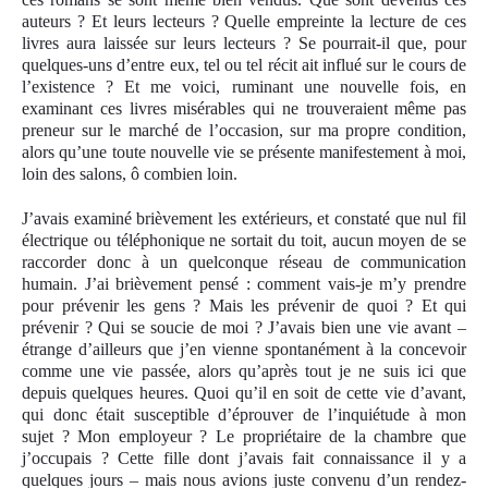
auteurs ? Et leurs lecteurs ? Quelle empreinte la lecture de ces
livres aura laissé
e
sur leurs lecteurs ? Se pourrait-il que, pour
quelques-uns d’entre eux, tel ou tel récit ait influé sur le cours de
l’existence ? Et me voici, ruminant une nouvelle fois, en
examinant ces livres misérables qui ne trouveraient même pas
preneur sur le marché de l’occasion, sur ma propre condition,
alors qu’une toute nouvelle vie se présente manifestement à moi,
loin des salons, ô combien loin.
J’avais examiné brièvement les extérieurs, et constaté que nul fil
électrique ou téléphonique ne sortait du toit, aucun moyen de se
raccorder donc à un quelconque réseau de communication
humain. J’ai brièvement pensé : comment vais-je m’y prendre
pour prévenir les gens ? Mais les prévenir de quoi ? Et qui
prévenir ? Qui se soucie de moi ? J’avais bien une vie avant –
étrange d’ailleurs que j’en vienne spontanément à la concevoir
comme une vie passée, alors qu’après tout je ne suis ici que
depuis quelques heures. Quoi qu’il en soit de cette vie d’avant,
qui don
c
était susceptible d’éprouver de l’inquiétude à mon
sujet ? Mon employeur ? Le propriétaire de la chambre que
j’occupais ? Cette fille dont j’avais fait connaissance il y a
quelques jours – mais nous avions juste convenu d’un rendez-