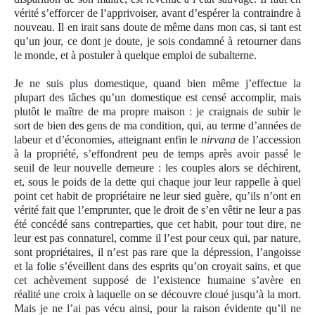
vérité s’efforcer de l’apprivoiser, avant d’espérer la contraindre à
nouveau. Il en irait sans doute de même dans mon cas, si tant est
qu’un jour, ce dont je doute, je sois condamné à retourner dans
le monde, et à postuler à quelque emploi de subalterne.
Je ne suis plus domestique, quand bien même j’effectue la
plupart des tâches qu’un domestique est censé accomplir, mais
plutôt le maître de ma propre maison : je craignais de subir le
sort de bien des gens de ma condition, qui, au terme d’années de
labeur et d’économies, atteignant enfin le
nirvana
de l’accession
à la propriété, s’effondrent peu de temps après avoir passé le
seuil de leur nouvelle demeure : les couples alors se déchirent,
et, sous le poids de la dette qui chaque jour leur rappelle à quel
point cet habit de propriétaire ne leur sied guère, qu’il
s
n’ont en
vérité fait que l’emprunter, que le droit de s’en vêtir ne leur a pas
été concédé sans contreparties, que cet habit, pour tout dire, ne
leur est pas connaturel, comme il l’est pour ceux qui, par nature,
sont propriétaires, il n’est pas rare que la dépression, l’angoisse
et la folie s’éveillent dans des esprits qu’on croyait sains, et que
cet achèvement supposé de l’existence humaine s’avère en
réalité une croix à laquelle on se découvre cloué jusqu’à la mort.
Mais je ne l’ai pas vécu ainsi, pour la raison évidente qu’il ne