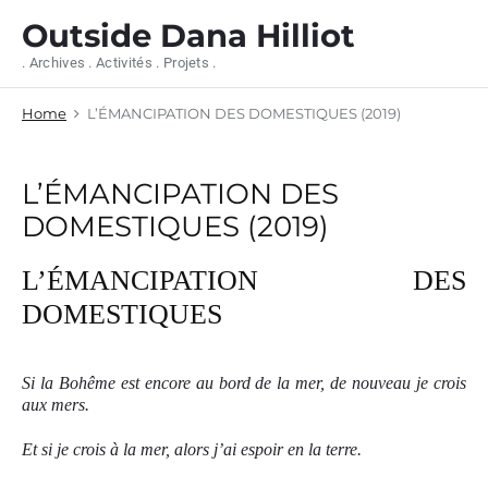
S
Outside Dana Hilliot
k
i
. Archives . Activités . Projets .
p
t
Home
L’ÉMANCIPATION DES DOMESTIQUES (2019)
o
c
o
n
L’ÉMANCIPATION DES
t
DOMESTIQUES (2019)
e
n
t
L’ÉMANCIPATION DES
DOMESTIQUES
Si la Bohême est encore au bord de la mer, de nouveau je crois
aux mers.
Et si je crois à la mer, alors j’ai espoir en la terre.