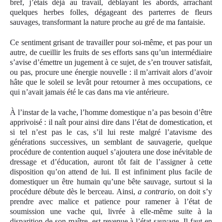
bref, j’étais déjà au travail, déblayant les abords, arrachant
quelques herbes folles, dégageant des parterres de fleurs
sauvages, transformant la nature proche au gré de ma fantaisie.
Ce sentiment grisant de travailler pour soi-même, et pas pour un
autre, de cueillir les fruits de ses efforts sans qu’un intermédiaire
s’avise d’émettre un jugement à ce sujet, de s’en trouver satisfait,
ou pas, procure une énergie nouvelle : il m’arrivait alors d’avoir
hâte que le soleil se levât pour retourner à mes occupations, ce
qui n’avait jamais été le cas dans ma vie antérieure.
À l’instar de la vache, l’homme domestique n’a pas besoin d’être
apprivoisé : il naît pour ainsi dire dans l’état de domestication, et
si tel n’est pas le cas, s’il lui reste malgré l’atavisme des
générations successives, un semblant de sauvagerie, quelque
procédure de contention auquel s’ajoutera une dose inévitable de
dressage et d’éducation, auront tôt fait de l’assigner à cette
disposition qu’on attend de lui. Il est infiniment plus facile de
domestiquer un être humain qu’une bête sauvage, surtout si la
procédure débute dès le berceau. Ainsi,
a contrario
, on doit s’y
prendre avec malice et patience pour ramener à l’état de
soumission une vache qui, livrée à elle-même suite à la
disparition de son maître, est revenue à l’état sauvage. Il faut en