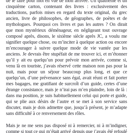
de le faire pour moi en vue de mon arrivée. Un quatrième et un
cinquième carton, contenant des livres : exclusivement des
traductions, parfois mise
s
en regard du texte original, du grec
ancien, livre de philosophes, de géographes, de poètes et de
mythologues. Pourquoi ces livres et pas les autres ? On dirait
que mon mystérieux déménageur, en négligeant tout ouvrage
composé après, disons, le sixième siècle après JC, a voulu me
signifier quelque chose, ou m’inciter à quelque action ou encore
m’encourager à suivre quelque mode de vie vantée par les
anciens. Je devrais être stupéfait de me trouver ici, et m’étonner
qu’il y ait eu quelqu’un pour prévoir mon arrivée, comme si,
venu là en touriste, j’avais réservé cette maison non pas pour la
nuit, mais pour un séjour beaucoup plus long, et que ce
quelqu’un, d’une prévenance sans égal, avait réuni et fait porter
mes bagages, me gratifiant de surcroît d’un guide, certes d’une
étrange consistance, mais je n’irai pas m’en plaindre, loin de là :
dans ma position, je suis habituellement celui qui porte et guide,
qui se plie aux désirs de l’autre et se met à son service sans
discuter, mais je dois admettre que, jusqu’à présent, je m’adapte
sans difficulté à ce renversement des rôles.
Mais je ne me sens pas disposé ni à remercier, ni à m’indigner,
comme si tout ce qui m’était arrivé depuis que j’avais été refoulé