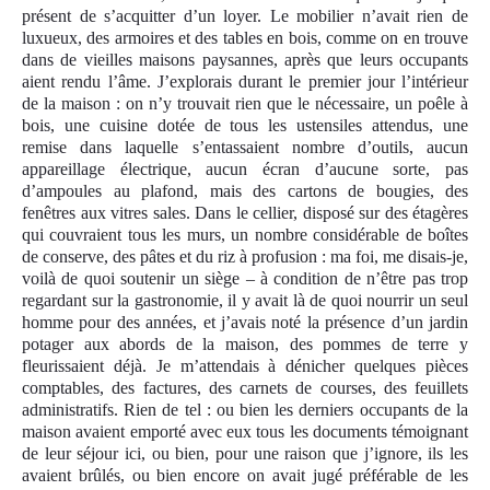
présent de s’acquitter d’un loyer. Le mobilier n’avait rien de
luxueux, des armoires et des tables en bois, comme on en trouve
dans de vieilles maisons paysannes, après que leurs occupants
aient rendu l’âme. J’explorais durant le premier jour l’intérieur
de la maison : on n’y trouvait rien que le nécessaire, un poêle à
bois, une cuisine dotée de tous les ustensiles attendus, une
remise dans laquelle s’entassaient nombre d’outils, aucun
appareillage électrique, aucun écran d’aucune sorte, pas
d’ampoules au plafond, mais des cartons de bougies, des
fenêtres aux vitres sales. Dans le cellier, disposé sur des étagères
qui couvraient tous les murs, un nombre considérable de boîtes
de conserve, des pâtes et du riz à profusion : ma foi, me disais-je,
voilà de quoi soutenir un siège – à condition de n’être pas trop
regardant sur la gastronomie, il y avait là de quoi nourrir un seul
homme pour des années, et j’avais noté la présence d’un jardin
potager aux abords de la maison, des pommes de terre y
fleurissaient déjà. Je m’attendais à dénicher quelques pièces
comptables, des factures, des carnets de courses, des feuillets
administratifs. Rien de tel : ou bien les derniers occupants de la
maison avaient emporté avec eux tous les documents témoignant
de leur séjour ici, ou bien, pour une raison que j’ignore, ils les
avaient brûlés, ou bien encore on avait jugé préférable de les