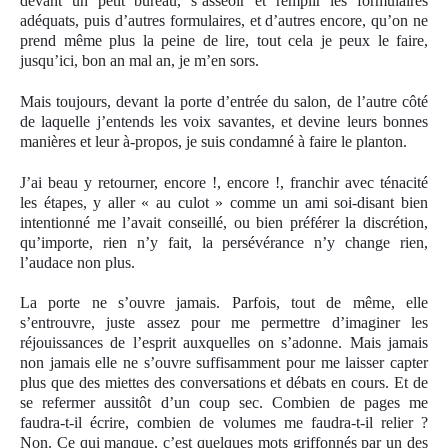
devant un petit bureau, s’asseoir et remplir les formulaires
adéquats, puis d’autres formulaires, et d’autres encore, qu’on ne
prend même plus la peine de lire, tout cela je peux le faire,
jusqu’ici, bon an mal an, je m’en sors.
Mais toujours, devant la porte d’entrée du salon, de l’autre côté
de laquelle j’entends les voix savantes, et devine leurs bonnes
manières et leur à-propos, je suis condamné à faire le planton.
J’ai beau y retourner, encore !, encore !, franchir avec ténacité
les étapes, y aller « au culot » comme un ami soi-disant bien
intentionné me l’avait conseillé, ou bien préférer la discrétion,
qu’importe, rien n’y fait, la persévérance n’y change rien,
l’audace non plus.
La porte ne s’ouvre jamais. Parfois, tout de même, elle
s’entrouvre, juste assez pour me permettre d’imaginer les
réjouissances de l’esprit auxquelles on s’adonne. Mais jamais
non jamais elle ne s’ouvre suffisamment pour me laisser capter
plus que des miettes des conversations et débats en cours. Et de
se refermer aussitôt d’un coup sec. Combien de pages me
faudra-t-il écrire, combien de volumes me faudra-t-il relier ?
Non. Ce qui manque, c’est quelques mots griffonnés par un des