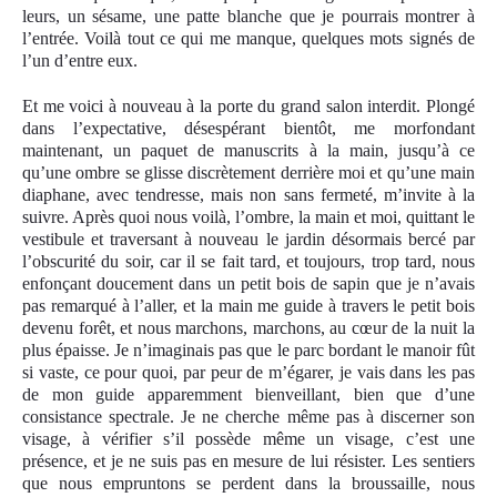
leurs, un sésame, une patte blanche que je pourrais montrer à
l’entrée. Voilà tout ce qui me manque, quelques mots signés de
l’un d’entre eux.
Et me voici à nouveau à la porte du grand salon interdit. Plongé
dans l’expectative, désespérant bientôt, me morfondant
maintenant, un paquet de manuscrits à la main, jusqu’à ce
qu’une ombre se glisse discrètement derrière moi et qu’une main
diaphane, avec tendresse, mais non sans fermeté, m’invite à la
suivre. Après quoi nous voilà, l’ombre, la main et moi, quittant le
vestibule et traversant à nouveau le jardin désormais bercé par
l’obscurité du soir, car il se fait tard, et toujours, trop tard, nous
enfonçant doucement dans un petit bois de sapin que je n’avais
pas remarqué à l’aller, et la main me guide à travers le petit bois
devenu forêt, et nous marchons, marchons, au cœur de la nuit la
plus épaisse. Je n’imaginais pas que le parc bordant le manoir fût
si vaste, ce pour quoi, par peur de m’égarer, je vais dans les pas
de mon guide apparemment bienveillant, bien que d’une
consistance spectrale. Je ne cherche même pas à discerner son
visage, à vérifier s’il possède même un visage, c’est une
présence, et je ne suis pas en mesure de lui résister. Les sentiers
que nous empruntons se perdent dans la broussaille, nous