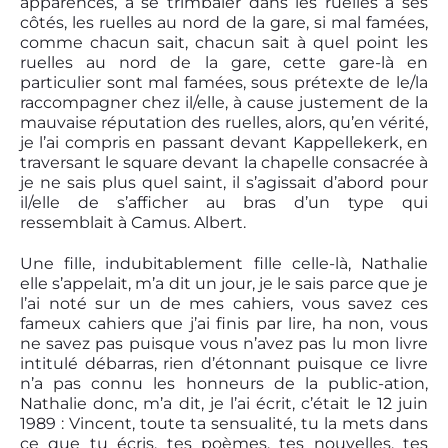
apparences, à se trimbaler dans les ruelles à ses
côtés, les ruelles au nord de la gare, si mal famées,
comme chacun sait, chacun sait à quel point les
ruelles au nord de la gare, cette gare-là en
particulier sont mal famées, sous prétexte de le/la
raccompagner chez il/elle, à cause justement de la
mauvaise réputation des ruelles, alors, qu’en vérité,
je l’ai compris en passant devant Kappellekerk, en
traversant le square devant la chapelle consacrée à
je ne sais plus quel saint, il s’agissait d’abord pour
il/elle de s’afficher au bras d’un type qui
ressemblait à Camus. Albert.
Une fille, indubitablement fille celle-là, Nathalie
elle s’appelait, m’a dit un jour, je le sais parce que je
l’ai noté sur un de mes cahiers, vous savez ces
fameux cahiers que j’ai finis par lire, ha non, vous
ne savez pas puisque vous n’avez pas lu mon livre
intitulé débarras, rien d’étonnant puisque ce livre
n’a pas connu les honneurs de la public-ation,
Nathalie donc, m’a dit, je l’ai écrit, c’était le 12 juin
1989 : Vincent, toute ta sensualité, tu la mets dans
ce que tu écris, tes poèmes, tes nouvelles, tes