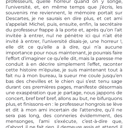
professeurs, quelle horreur quand on y songe,
l’université, et, en même temps que j’écris, les
souvenirs me reviennent, le mémoire portait sur
Descartes, je ne saurais en dire plus, et cet ami
s’appelait Michel, puis, ensuite, enfin, la secrétaire
du professeur frappe à la porte et, après qu’on l’ait
invitée à entrer, nul ne pénètre ici qui n’ait été
invité à entrer, l’université disais-je, une horreur !,
elle dit ce qu’elle a à dire, qui n’a aucune
importance pour nous maintenant, je pourrais faire
l’effort d’imaginer ce qu’elle dit, mais la paresse me
conduit à en décrire simplement l’effet, raconter
cette histoire m’épuise, je suis maintenant tout à
fait nu à mon bureau, la sueur me coule jusqu’en
bas des chevilles et le chien qui s’est tenu sage
durant ces premières pages, manifeste désormais
une exaspération que je partage, nous jappons de
concert, bref bref bref, allons au but, ne bifurquons
plus, et finissons-en : le professeur hongrois se lève
et dit à mon ami incertain de l’attendre, qu’il ne
sera pas long, des conneries évidemment, des
mensonges, l’ami s’exécute, c’est-à-dire que,
d’abord, il ne fait rien, il demeure assis et attend, il