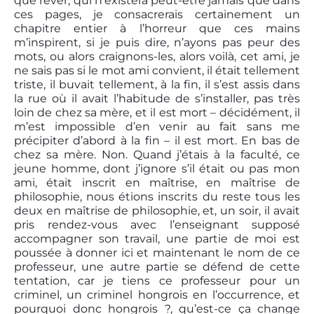
que rêver, qui n’existera peut-être jamais que dans
ces pages, je consacrerais certainement un
chapitre entier à l’horreur que ces mains
m’inspirent, si je puis dire, n’ayons pas peur des
mots, ou alors craignons-les, alors voilà, cet ami, je
ne sais pas si le mot ami convient, il était tellement
triste, il buvait tellement, à la fin, il s’est assis dans
la rue où il avait l’habitude de s’installer, pas très
loin de chez sa mère, et il est mort – décidément, il
m’est impossible d’en venir au fait sans me
précipiter d’abord à la fin – il est mort. En bas de
chez sa mère. Non. Quand j’étais à la faculté, ce
jeune homme, dont j’ignore s’il était ou pas mon
ami, était inscrit en maîtrise, en maîtrise de
philosophie, nous étions inscrits du reste tous les
deux en maîtrise de philosophie, et, un soir, il avait
pris rendez-vous avec l’enseignant supposé
accompagner son travail, une partie de moi est
poussée à donner ici et maintenant le nom de ce
professeur, une autre partie se défend de cette
tentation, car je tiens ce professeur pour un
criminel, un criminel hongrois en l’occurrence, et
pourquoi donc hongrois ?, qu’est-ce ça change