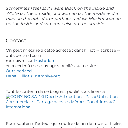
P
Sometimes I feel as if I were Black on the inside and
White on the outside, or a woman on the inside and a
r
man on the outside, or perhaps a Black Muslim woman
i
on the inside and someone else on the outside.
m
a
r
Contact
y
S
On peut m'écrire à cette adresse : danahilliot -- aorbase --
outsiderland.com
i
me suivre sur
Mastodon
d
et accéder à mes ouvrages publiés sur ce site :
e
Outsiderland
b
Dana Hilliot sur archive.org
a
r
Tout le contenu de ce blog est publié sous licence
Pour soutenir l'auteur qui souffre de fin de mois difficiles,