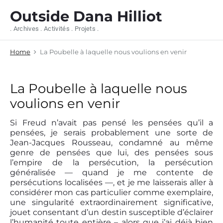
S
Outside Dana Hilliot
k
i
. Archives . Activités . Projets .
p
t
Home
La Poubelle à laquelle nous voulions en venir
o
c
o
n
La Poubelle à laquelle nous
t
voulions en venir
e
n
Si Freud n’avait pas pensé les pensées qu’il a
t
pensées, je serais probablement une sorte de
Jean-Jacques Rousseau, condamné au même
genre de pensées que lui, des pensées sous
l’empire de la persécution, la persécution
généralisée — quand je me contente de
persécutions localisées —, et je me laisserais aller à
considérer mon cas particulier comme exemplaire,
une singularité extraordinairement significative,
jouet consentant d’un destin susceptible d’éclairer
l’humanité toute entière – alors que j’ai déjà bien