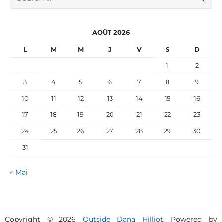
e
a
r
c
AOÛT 2026
h
f
L
M
M
J
V
S
D
o
r
1
2
:
3
4
5
6
7
8
9
10
11
12
13
14
15
16
17
18
19
20
21
22
23
24
25
26
27
28
29
30
31
« Mai
Copyright © 2026
Outside Dana Hilliot
. Powered by