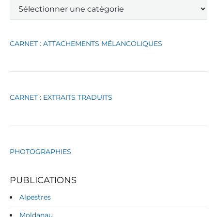
C
a
t
é
g
CARNET : ATTACHEMENTS MÉLANCOLIQUES
o
r
i
e
s
CARNET : EXTRAITS TRADUITS
PHOTOGRAPHIES
PUBLICATIONS
Alpestres
Moldanau