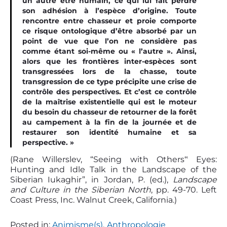
un autre être humain, ce qui lui fait perdre
son adhésion à l’espèce d’origine. Toute
rencontre entre chasseur et proie comporte
ce risque ontologique d’être absorbé par un
point de vue que l’on ne considère pas
comme étant soi-même ou « l’autre ». Ainsi,
alors que les frontières inter-espèces sont
transgressées lors de la chasse, toute
transgression de ce type précipite une crise de
contrôle des perspectives. Et c’est ce contrôle
de la maîtrise existentielle qui est le moteur
du besoin du chasseur de retourner de la forêt
au campement à la fin de la journée et de
restaurer son identité humaine et sa
perspective. »
(Rane Willerslev, “Seeing with Others‟ Eyes:
Hunting and Idle Talk in the Landscape of the
Siberian Iukaghir”, in Jordan, P. (ed.),
Landscape
and Culture in the Siberian North
, pp. 49-70. Left
Coast Press, Inc. Walnut Creek, California.)
Posted in:
Animisme(s)
,
Anthropologie