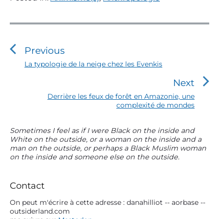
N
a
v
Previous
i
P
La typologie de la neige chez les Evenkis
r
g
Next
e
a
v
N
Derrière les feux de forêt en Amazonie, une
t
i
complexité de mondes
e
o
i
x
u
t
o
P
Sometimes I feel as if I were Black on the inside and
s
p
White on the outside, or a woman on the inside and a
r
n
p
o
man on the outside, or perhaps a Black Muslim woman
i
o
d
s
on the inside and someone else on the outside.
m
s
t
e
a
t
:
l
r
:
Contact
y
’
S
On peut m'écrire à cette adresse : danahilliot -- aorbase --
a
outsiderland.com
i