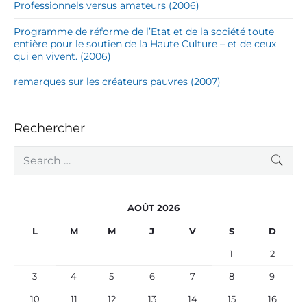
Professionnels versus amateurs (2006)
Programme de réforme de l’Etat et de la société toute
entière pour le soutien de la Haute Culture – et de ceux
qui en vivent. (2006)
remarques sur les créateurs pauvres (2007)
Rechercher
S
SEA
e
a
r
c
AOÛT 2026
h
f
L
M
M
J
V
S
D
o
r
1
2
:
3
4
5
6
7
8
9
10
11
12
13
14
15
16