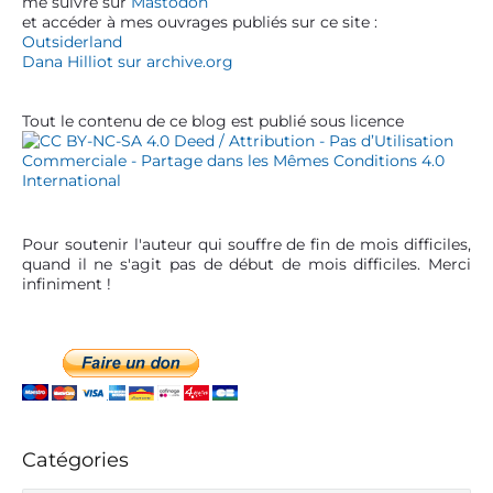
me suivre sur
Mastodon
r
d
et accéder à mes ouvrages publiés sur ce site :
e
t
Outsiderland
b
Dana Hilliot sur archive.org
i
a
c
r
Tout le contenu de ce blog est publié sous licence
l
e
Pour soutenir l'auteur qui souffre de fin de mois difficiles,
quand il ne s'agit pas de début de mois difficiles. Merci
infiniment !
Catégories