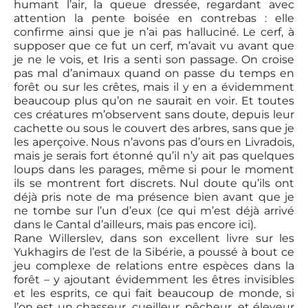
humant l’air, la queue dressée, regardant avec
attention la pente boisée en contrebas : elle
confirme ainsi que je n’ai pas halluciné. Le cerf, à
supposer que ce fut un cerf, m’avait vu avant que
je ne le vois, et Iris a senti son passage. On croise
pas mal d’animaux quand on passe du temps en
forêt ou sur les crêtes, mais il y en a évidemment
beaucoup plus qu’on ne saurait en voir. Et toutes
ces créatures m’observent sans doute, depuis leur
cachette ou sous le couvert des arbres, sans que je
les aperçoive. Nous n’avons pas d’ours en Livradois,
mais je serais fort étonné qu’il n’y ait pas quelques
loups dans les parages, même si pour le moment
ils se montrent fort discrets. Nul doute qu’ils ont
déjà pris note de ma présence bien avant que je
ne tombe sur l’un d’eux (ce qui m’est déjà arrivé
dans le Cantal d’ailleurs, mais pas encore ici).
Rane Willerslev, dans son excellent livre sur les
Yukhagirs de l’est de la Sibérie, a poussé à bout ce
jeu complexe de relations entre espèces dans la
forêt – y ajoutant évidemment les êtres invisibles
et les esprits, ce qui fait beaucoup de monde, si
l’on est un chasseur, cueilleur, pêcheur, et éleveur