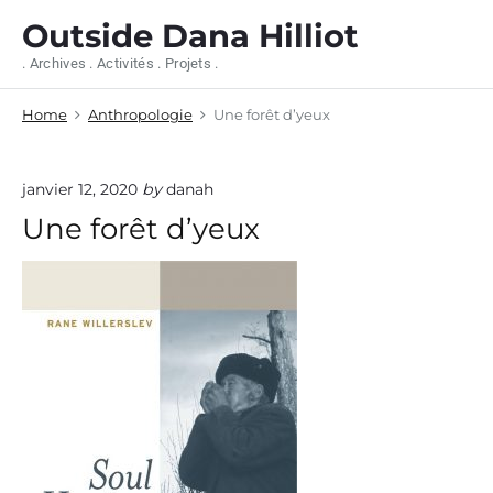
S
Outside Dana Hilliot
k
i
. Archives . Activités . Projets .
p
t
Home
Anthropologie
Une forêt d’yeux
o
c
o
n
janvier 12, 2020
by
danah
t
Une forêt d’yeux
e
n
t