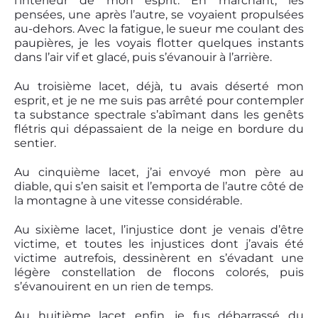
l’intérieur de mon esprit. En marchant, les
pensées, une après l’autre, se voyaient propulsées
au-dehors. Avec la fatigue, le sueur me coulant des
paupières, je les voyais flotter quelques instants
dans l’air vif et glacé, puis s’évanouir à l’arrière.
Au troisième lacet, déjà, tu avais déserté mon
esprit, et je ne me suis pas arrêté pour contempler
ta substance spectrale s’abîmant dans les genêts
flétris qui dépassaient de la neige en bordure du
sentier.
Au cinquième lacet, j’ai envoyé mon père au
diable, qui s’en saisit et l’emporta de l’autre côté de
la montagne à une vitesse considérable.
Au sixième lacet, l’injustice dont je venais d’être
victime, et toutes les injustices dont j’avais été
victime autrefois, dessinèrent en s’évadant une
légère constellation de flocons colorés, puis
s’évanouirent en un rien de temps.
Au huitième lacet enfin, je fus débarrassé du