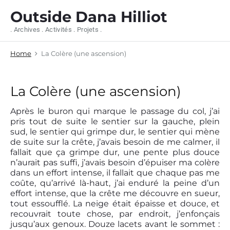
S
Outside Dana Hilliot
k
i
. Archives . Activités . Projets .
p
t
Home
La Colère (une ascension)
o
c
o
n
La Colère (une ascension)
t
e
Après le buron qui marque le passage du col, j’ai
n
pris tout de suite le sentier sur la gauche, plein
t
sud, le sentier qui grimpe dur, le sentier qui mène
de suite sur la crête, j’avais besoin de me calmer, il
fallait que ça grimpe dur, une pente plus douce
n’aurait pas suffi, j’avais besoin d’épuiser ma colère
dans un effort intense, il fallait que chaque pas me
coûte, qu’arrivé là-haut, j’ai enduré la peine d’un
effort intense, que la crête me découvre en sueur,
tout essoufflé. La neige était épaisse et douce, et
recouvrait toute chose, par endroit, j’enfonçais
jusqu’aux genoux. Douze lacets avant le sommet :