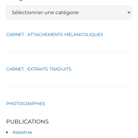
C
a
t
é
g
CARNET : ATTACHEMENTS MÉLANCOLIQUES
o
r
i
e
s
CARNET : EXTRAITS TRADUITS
PHOTOGRAPHIES
PUBLICATIONS
Alpestres