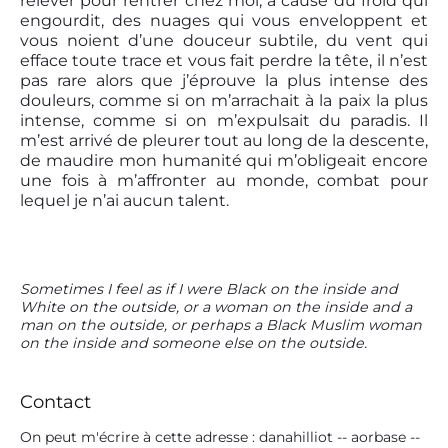
relever pour rentrer chez moi, à cause du froid qui
engourdit, des nuages qui vous enveloppent et
vous noient d’une douceur subtile, du vent qui
efface toute trace et vous fait perdre la tête, il n’est
pas rare alors que j’éprouve la plus intense des
douleurs, comme si on m’arrachait à la paix la plus
intense, comme si on m’expulsait du paradis. Il
m’est arrivé de pleurer tout au long de la descente,
de maudire mon humanité qui m’obligeait encore
une fois à m’affronter au monde, combat pour
lequel je n’ai aucun talent.
P
Sometimes I feel as if I were Black on the inside and
White on the outside, or a woman on the inside and a
r
man on the outside, or perhaps a Black Muslim woman
i
on the inside and someone else on the outside.
m
a
r
Contact
y
S
On peut m'écrire à cette adresse : danahilliot -- aorbase --