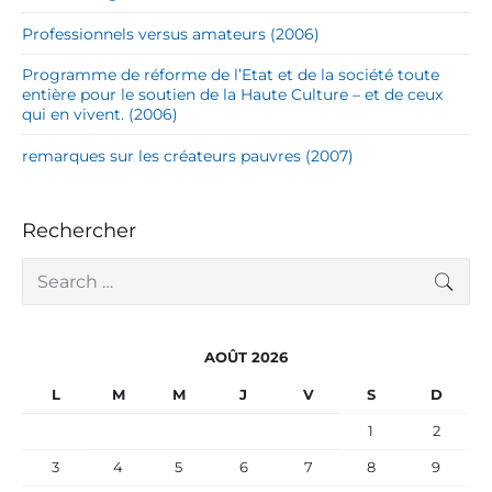
Professionnels versus amateurs (2006)
Programme de réforme de l’Etat et de la société toute
entière pour le soutien de la Haute Culture – et de ceux
qui en vivent. (2006)
remarques sur les créateurs pauvres (2007)
Rechercher
S
SEA
e
a
r
c
AOÛT 2026
h
f
L
M
M
J
V
S
D
o
r
1
2
:
3
4
5
6
7
8
9