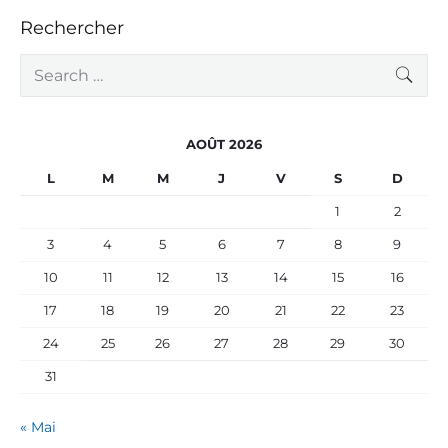
Rechercher
S
SEA
e
a
r
c
AOÛT 2026
h
f
L
M
M
J
V
S
D
o
r
1
2
:
3
4
5
6
7
8
9
10
11
12
13
14
15
16
17
18
19
20
21
22
23
24
25
26
27
28
29
30
31
« Mai