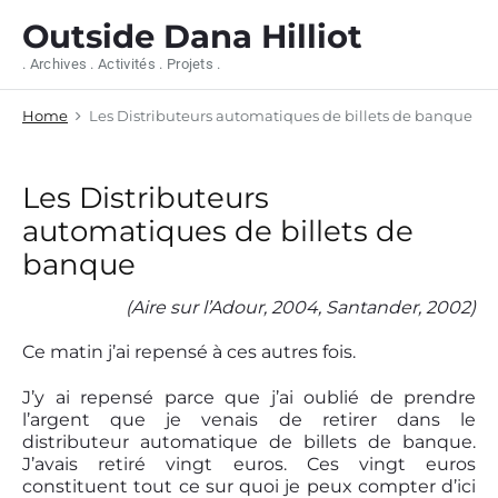
S
Outside Dana Hilliot
k
i
. Archives . Activités . Projets .
p
t
Home
Les Distributeurs automatiques de billets de banque
o
c
o
n
Les Distributeurs
t
automatiques de billets de
e
n
banque
t
(Aire sur l’Adour, 2004, Santander, 2002)
Ce matin j’ai repensé à ces autres fois.
J’y ai repensé parce que j’ai oublié de prendre
l’argent que je venais de retirer dans le
distributeur automatique de billets de banque.
J’avais retiré vingt euros. Ces vingt euros
constituent tout ce sur quoi je peux compter d’ici