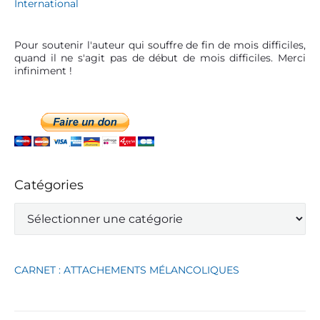
Pour soutenir l'auteur qui souffre de fin de mois difficiles,
quand il ne s'agit pas de début de mois difficiles. Merci
infiniment !
Catégories
C
a
t
é
g
CARNET : ATTACHEMENTS MÉLANCOLIQUES
o
r
i
e