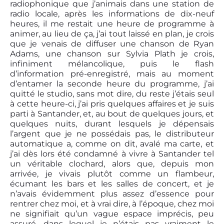
radiophonique que j’animais dans une station de
radio locale, après les informations de dix-neuf
heures, il me restait une heure de programme à
animer, au lieu de ça, j’ai tout laissé en plan, je crois
que je venais de diffuser une chanson de Ryan
Adams, une chanson sur Sylvia Plath je crois,
infiniment mélancolique, puis le flash
d’information pré-enregistré, mais au moment
d’entamer la seconde heure du programme, j’ai
quitté le studio, sans mot dire, du reste j’étais seul
à cette heure-ci, j’ai pris quelques affaires et je suis
parti à Santander, et, au bout de quelques jours, et
quelques nuits, durant lesquels je dépensais
l’argent que je ne possédais pas, le distributeur
automatique a, comme on dit, avalé ma carte, et
j’ai dès lors été condamné à vivre à Santander tel
un véritable clochard, alors que, depuis mon
arrivée, je vivais plutôt comme un flambeur,
écumant les bars et les salles de concert, et je
n’avais évidemment plus assez d’essence pour
rentrer chez moi, et à vrai dire, à l’époque, chez moi
ne signifiait qu’un vague espace imprécis, peu
assuré, dans lequel je n’étais pas vraiment le