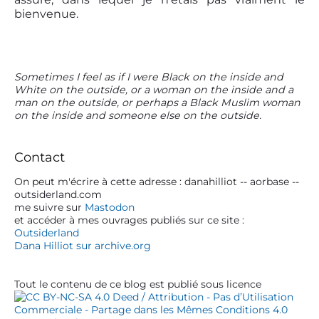
bienvenue.
P
Sometimes I feel as if I were Black on the inside and
White on the outside, or a woman on the inside and a
r
man on the outside, or perhaps a Black Muslim woman
i
on the inside and someone else on the outside.
m
a
r
Contact
y
S
On peut m'écrire à cette adresse : danahilliot -- aorbase --
outsiderland.com
i
me suivre sur
Mastodon
d
et accéder à mes ouvrages publiés sur ce site :
e
Outsiderland
b
Dana Hilliot sur archive.org
a
r
Tout le contenu de ce blog est publié sous licence