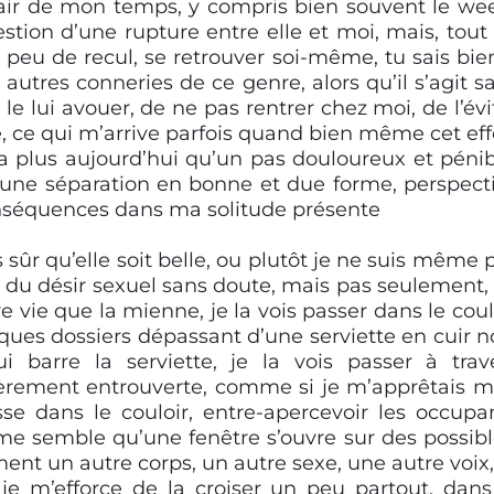
air de mon temps, y compris bien souvent le we
estion d’une rupture entre elle et moi, mais, tout
n peu de recul, se retrouver soi-même, tu sais bie
et autres conneries de ce genre, alors qu’il s’agit s
le lui avouer, de ne pas rentrer chez moi, de l’évi
, ce qui m’arrive parfois quand bien même cet eff
y a plus aujourd’hui qu’un pas douloureux et pénib
une séparation en bonne et due forme, perspect
conséquences dans ma solitude présente
 sûr qu’elle soit belle, ou plutôt je ne suis même 
 du désir sexuel sans doute, mais pas seulement,
re vie que la mienne, je la vois passer dans le coul
es dossiers dépassant d’une serviette en cuir no
ui barre la serviette, je la vois passer à trav
èrement entrouverte, comme si je m’apprêtais m
se dans le couloir, entre-apercevoir les occupa
 il me semble qu’une fenêtre s’ouvre sur des possibl
ent un autre corps, un autre sexe, une autre voix,
je m’efforce de la croiser un peu partout, dans