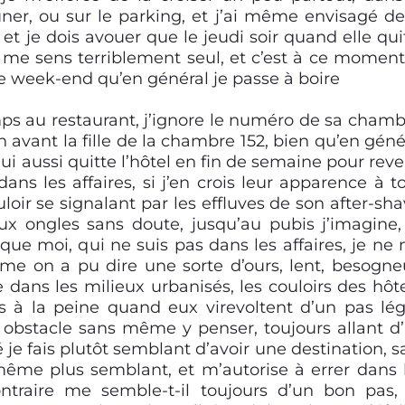
euner, ou sur le parking, et j’ai même envisagé de
e, et je dois avouer que le jeudi soir quand elle qui
e me sens terriblement seul, et c’est à ce moment
e week-end qu’en général je passe à boire
ps au restaurant, j’ignore le numéro de sa chamb
 avant la fille de la chambre 152, bien qu’en géné
i aussi quitte l’hôtel en fin de semaine pour reve
dans les affaires, si j’en crois leur apparence à t
uloir se signalant par les effluves de son after-sha
’aux ongles sans doute, jusqu’au pubis j’imagine,
 que moi, qui ne suis pas dans les affaires, je ne
me on a pu dire une sorte d’ours, lent, besogne
ans les milieux urbanisés, les couloirs des hôte
suis à la peine quand eux virevoltent d’un pas lég
 obstacle sans même y penser, toujours allant d
je fais plutôt semblant d’avoir une destination, s
 même plus semblant, et m’autorise à errer dans 
ontraire me semble-t-il toujours d’un bon pas,