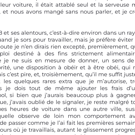
r voiture, il était attablé seul et la serveuse 
, et nous avons mangé sans nous parler, et je cr
 et ses alentours, c’est-à-dire environ dans un ra
and je sors pour travailler, mais je préfère éviter
oute je n’en dirais rien excepté, premièrement, qu
oi destiné à des fins strictement alimentair
e je ne suis en mesure de donner, un sens de
té, une disposition à obéir et à être obéi, qui
 c’est pire, et, troisièmement, qu’il me suffit just
les quelques rares extra que je m’autorise, tr
 je dois tout de même ajouter les frais d’
l, si bien que j’aurais beaucoup plus à gagne
, j’avais oublié de le signaler, je reste malgré t
es heures de voiture dans une autre ville, sus
quelle observe de loin mon comportement a
ié de passer comme je l’ai fait les premières semai
jours où je travaillais, autant le glissement progres