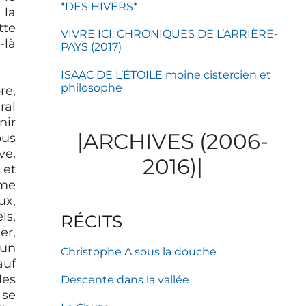
*DES HIVERS*
 la
tte
VIVRE ICI. CHRONIQUES DE L’ARRIÈRE-
-là
PAYS (2017)
ISAAC DE L’ÉTOILE moine cistercien et
philosophe
re,
ral
nir
|ARCHIVES (2006-
ous
ve,
2016)|
 et
 me
ux,
ls,
RÉCITS
er,
’un
Christophe A sous la douche
auf
les
Descente dans la vallée
 se