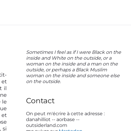
P
Sometimes I feel as if I were Black on the
inside and White on the outside, or a
r
woman on the inside and a man on the
i
outside, or perhaps a Black Muslim
it-
woman on the inside and someone else
m
 et
on the outside.
a
 il
 ne
r
Contact
 le
y
que
S
On peut m'écrire à cette adresse :
 et
danahilliot -- aorbase --
ose
i
outsiderland.com
 si