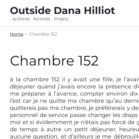
S
Outside Dana Hilliot
k
i
. Archives . Activités . Projets .
p
t
Home
Chambre 152
o
c
o
Chambre 152
n
t
e
à la chambre 152 il y avait une fille, je l’av
n
déjeuner quand j’avais encore la présence d’e
t
me préparer à l’avance, compter environ dix 
l’est car je ne quitte ma chambre qu’au derni
quitterais pas ma chambre, je préférerais y d
personnel de service passe changer les draps e
moi et si évidemment je n’étais pas forcé de
de temps à autre un petit déjeuner, heu
aucune question, et d’ailleurs je me débrouil