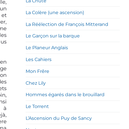
La Chute
le,
 un
La Colère (une ascension)
 et
er,
La Réélection de François Mitterand
 me
les
Le Garçon sur la barque
lus
Le Planeur Anglais
Les Cahiers
 en
age
Mon Frêre
mon
des
Chez Lily
ets
in,
Hommes égarés dans le brouillard
nsi
Le Torrent
t à
jà,
L’Ascension du Puy de Sancy
ère
 ma