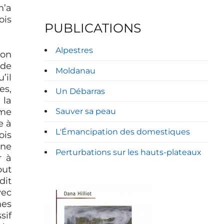
m’a
ois
PUBLICATIONS
Alpestres
yon
 de
Moldanau
’il
es,
Un Débarras
 la
 me
Sauver sa peau
e à
L'Émancipation des domestiques
ois
une
Perturbations sur les hauts-plateaux
r à
out
dit
vec
nes
sif