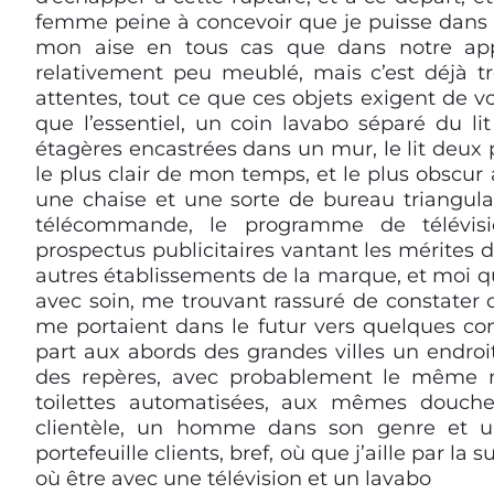
femme peine à concevoir que je puisse dans u
mon aise en tous cas que dans notre app
relativement peu meublé, mais c’est déjà tr
attentes, tout ce que ces objets exigent de vou
que l’essentiel, un coin lavabo séparé du li
étagères encastrées dans un mur, le lit deux 
le plus clair de mon temps, et le plus obscur a
une chaise et une sorte de bureau triangulai
télécommande, le programme de télévisio
prospectus publicitaires vantant les mérites 
autres établissements de la marque, et moi qu
avec soin, me trouvant rassuré de constater
me portaient dans le futur vers quelques cont
part aux abords des grandes villes un endroit
des repères, avec probablement le même 
toilettes automatisées, aux mêmes douch
clientèle, un homme dans son genre et une 
portefeuille clients, bref, où que j’aille par la 
où être avec une télévision et un lavabo