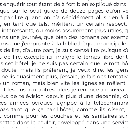
t s’enquérir tout étant déjà fort bien expliqué dans 
 que sur le petit guide de douze pages qu’on v
it par lire quand on n’a décidément plus rien à li
en tant que tels, méritent un certain respect,
s intéressants, du moins assurément plus utiles, 
 dans une journée, que bien des romans par exemp
omans que j’emprunte à la bibliothèque municipale
 de lire, d’autre part, je suis censé lire puisque c’
 de lire, excepté ici, malgré le temps libre dont
 cet hôtel, je ne suis pas certain que le mot hô
doute, mais ils préfèrent, je veux dire, les gen
e ne lis quasiment plus, j’essaie, je fais des tentativ
un roman, mais bien vite les lignes se mêlent 
nt les uns aux autres, alors je renonce à nouveau
lus de télévision depuis plus d’une décennie, c’
 ces années perdues, agrippé à la télécomman
 pas tant que ça car l’hôtel, comme ils disent,
st comme pour les douches et les sanitaires sur
ussettes dans le couloir, enveloppé dans une servie