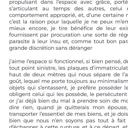
propulsant dans l’espace avec grâce, porté
s’articulant au temps des autres, celui 
comportement approprié, et, d’une certaine ma
c’est la raison pour laquelle je ne peux m’e
mieux encore, je tire bénéfice de leur e
fournissent par procuration une sorte de régu
parasite à leur insu et, comme tout bon para
grande discrétion sans déranger
j’aime l’espace si fonctionnel, si bien pensé
tout point sinistre, les plaques d’immatriculat
haut de deux mètres qui nous sépare de l’au
goût, lequel me porte toujours au minimalism
objets qui s’entassent, je préfère posséder 
obligent celui qui les possède, le persécutent
or j’ai déjà bien du mal à prendre soin de m
dire rien, quand je quitterais mon épouse
transporter l’essentiel de mes biens, et je d
bien que nous n’en soyons pas tout à fait 
d’échapper à cette rupture, et à ce départ, e