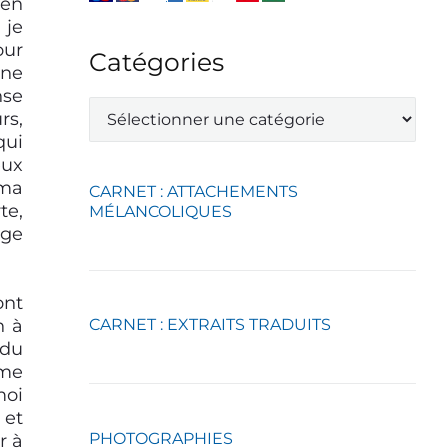
ien
 je
our
Catégories
ine
nse
C
rs,
a
qui
t
eux
é
g
 ma
CARNET : ATTACHEMENTS
o
te,
MÉLANCOLIQUES
r
nge
i
e
s
ont
n à
CARNET : EXTRAITS TRADUITS
 du
mme
moi
 et
PHOTOGRAPHIES
r à