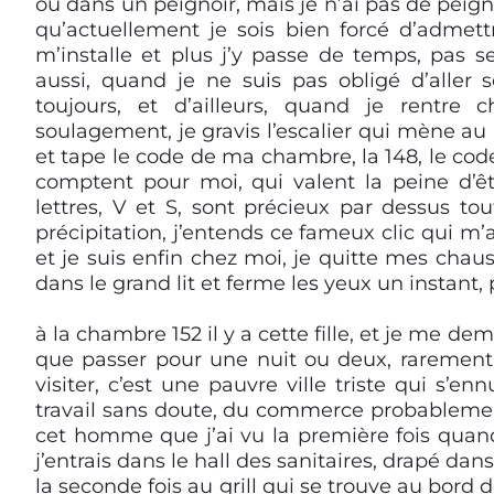
ou dans un peignoir, mais je n’ai pas de peign
qu’actuellement je sois bien forcé d’admettre
m’installe et plus j’y passe de temps, pas 
aussi, quand je ne suis pas obligé d’aller
toujours, et d’ailleurs, quand je rentre 
soulagement, je gravis l’escalier qui mène au
et tape le code de ma chambre, la 148, le cod
comptent pour moi, qui valent la peine d’êtr
lettres, V et S, sont précieux par dessus 
précipitation, j’entends ce fameux clic qui m’
et je suis enfin chez moi, je quitte mes chau
dans le grand lit et ferme les yeux un instant, 
à la chambre 152 il y a cette fille, et je me de
que passer pour une nuit ou deux, rarement pl
visiter, c’est une pauvre ville triste qui s’e
travail sans doute, du commerce probablement
cet homme que j’ai vu la première fois quand 
j’entrais dans le hall des sanitaires, drapé dans
la seconde fois au grill qui se trouve au bord de