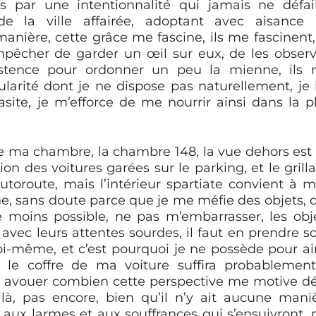
s par une intentionnalité qui jamais ne défail
de la ville affairée, adoptant avec aisance
nière, cette grâce me fascine, ils me fascinent,
mpêcher de garder un œil sur eux, de les observ
xistence pour ordonner un peu la mienne, ils
larité dont je ne dispose pas naturellement, je 
site, je m’efforce de me nourrir ainsi dans la p
, de ma chambre, la chambre 148, la vue dehors est
ion des voitures garées sur le parking, et le grill
toroute, mais l’intérieur spartiate convient à 
e, sans doute parce que je me méfie des objets, 
le moins possible, ne pas m’embarrasser, les obj
 avec leurs attentes sourdes, il faut en prendre so
oi-même, et c’est pourquoi je ne possède pour ai
, le coffre de ma voiture suffira probablemen
ois avouer combien cette perspective me motive dé
là, pas encore, bien qu’il n’y ait aucune mani
t aux larmes et aux souffrances qui s’ensuivront,