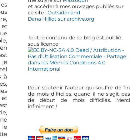
d
me suivre sur
Mastodon
les
et accéder à mes ouvrages publiés sur
e
ous
ce site :
Outsiderland
b
re,
Dana Hilliot sur archive.org
 et
a
que
r
Tout le contenu de ce blog est publié
le,
sous licence
 en
est
 je
tel
s à
es,
Pour soutenir l'auteur qui souffre de fin
les
de mois difficiles, quand il ne s'agit pas
 et
de début de mois difficiles. Merci
est
infiniment !
de,
 ne
 le
tte