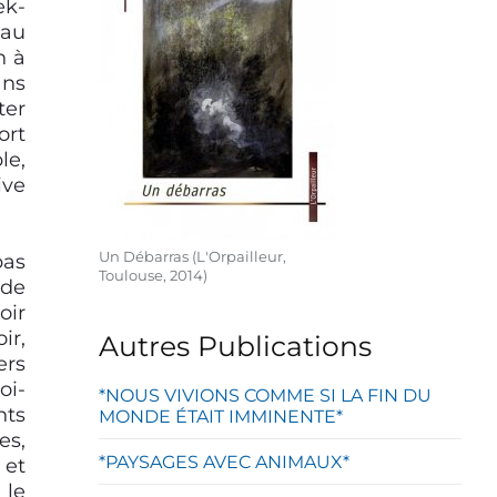
ek-
 au
n à
ans
ter
ort
le,
ive
Un Débarras (L'Orpailleur,
pas
Toulouse, 2014)
 de
oir
ir,
Autres Publications
ers
oi-
*NOUS VIVIONS COMME SI LA FIN DU
nts
MONDE ÉTAIT IMMINENTE*
es,
*PAYSAGES AVEC ANIMAUX*
 et
 le