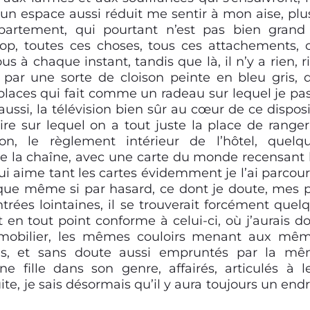
n espace aussi réduit me sentir à mon aise, plu
artement, qui pourtant n’est pas bien grand
op, toutes ces choses, tous ces attachements, 
s à chaque instant, tandis que là, il n’y a rien, r
t par une sorte de cloison peinte en bleu gris, 
places qui fait comme un radeau sur lequel je pa
ussi, la télévision bien sûr au cœur de ce disposit
re sur lequel on a tout juste la place de ranger
n, le règlement intérieur de l’hôtel, quelq
de la chaîne, avec une carte du monde recensant 
i aime tant les cartes évidemment je l’ai parcou
 que même si par hasard, ce dont je doute, mes 
rées lointaines, il se trouverait forcément quel
 en tout point conforme à celui-ci, où j’aurais d
mobilier, les mêmes couloirs menant aux mê
es, et sans doute aussi empruntés par la m
fille dans son genre, affairés, articulés à l
suite, je sais désormais qu’il y aura toujours un endr