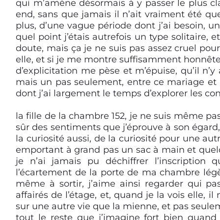
qui m’amène désormais à y passer le plus cl
end, sans que jamais il n’ait vraiment été qu
plus, d’une vague période dont j’ai besoin, u
quel point j’étais autrefois un type solitaire, 
doute, mais ça je ne suis pas assez cruel pour 
elle, et si je me montre suffisamment honnête
d’explicitation me pèse et m’épuise, qu’il n’
mais un pas seulement, entre ce mariage et 
dont j’ai largement le temps d’explorer les 
la fille de la chambre 152, je ne suis même pas
sûr des sentiments que j’éprouve à son égard,
la curiosité aussi, de la curiosité pour une aut
emportant à grand pas un sac à main et quelqu
je n’ai jamais pu déchiffrer l’inscription q
l’écartement de la porte de ma chambre lég
même à sortir, j’aime ainsi regarder qui pas
affairés de l’étage, et, quand je la vois elle,
sur une autre vie que la mienne, et pas seulem
tout le reste que j’imagine fort bien quand 