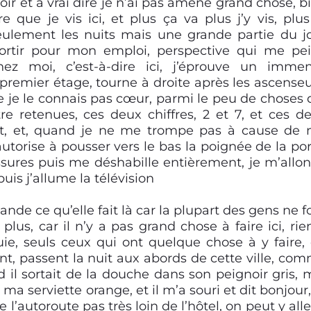
oir et à vrai dire je n’ai pas amené grand chose, b
 que je vis ici, et plus ça va plus j’y vis, plus
seulement les nuits mais une grande partie du j
 sortir pour mon emploi, perspective qui me pe
chez moi, c’est-à-dire ici, j’éprouve un imme
 premier étage, tourne à droite après les ascenseu
e je le connais pas cœur, parmi le peu de choses 
e retenues, ces deux chiffres, 2 et 7, et ces d
tout, et, quand je ne me trompe pas à cause de
autorise à pousser vers le bas la poignée de la por
ssures puis me déshabille entièrement, je m’allo
puis j’allume la télévision
mande ce qu’elle fait là car la plupart des gens ne f
us, car il n’y a pas grand chose à faire ici, rie
nnuie, seuls ceux qui ont quelque chose à y faire,
, passent la nuit aux abords de cette ville, co
il sortait de la douche dans son peignoir gris, 
 ma serviette orange, et il m’a souri et dit bonjour,
 l’autoroute pas très loin de l’hôtel, on peut y alle