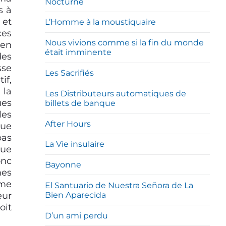
Nocturne
s à
 et
L’Homme à la moustiquaire
ces
Nous vivions comme si la fin du monde
ien
était imminente
des
sse
Les Sacrifiés
if,
 la
Les Distributeurs automatiques de
ues
billets de banque
les
After Hours
rue
pas
La Vie insulaire
que
onc
Bayonne
mes
ême
El Santuario de Nuestra Señora de La
eur
Bien Aparecida
oit
D’un ami perdu