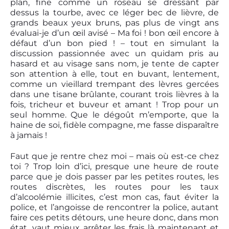
plan, fine comme un roseau se dressant par
dessus la tourbe, avec ce léger bec de lièvre, de
grands beaux yeux bruns, pas plus de vingt ans
évaluai-je d’un œil avisé – Ma foi ! bon œil encore à
défaut d’un bon pied ! – tout en simulant la
discussion passionnée avec un quidam pris au
hasard et au visage sans nom, je tente de capter
son attention à elle, tout en buvant, lentement,
comme un vieillard trempant des lèvres gercées
dans une tisane brûlante, courant trois lièvres à la
fois, tricheur et buveur et amant ! Trop pour un
seul homme. Que le dégoût m’emporte, que la
haine de soi, fidèle compagne, me fasse disparaître
à jamais !
Faut que je rentre chez moi – mais où est-ce chez
toi ? Trop loin d’ici, presque une heure de route
parce que je dois passer par les petites routes, les
routes discrètes, les routes pour les taux
d’alcoolémie illicites, c’est mon cas, faut éviter la
police, et l’angoisse de rencontrer la police, autant
faire ces petits détours, une heure donc, dans mon
état, vaut mieux arrêter les frais là maintenant et