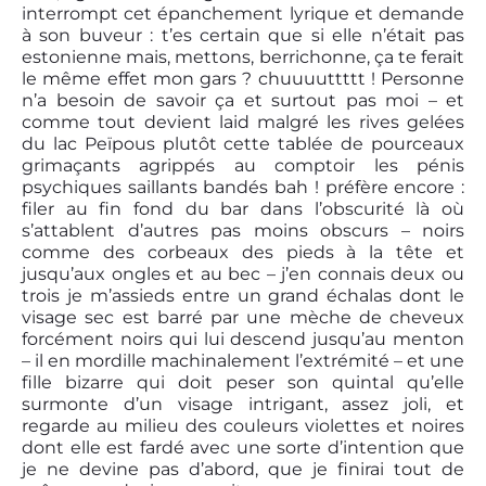
interrompt cet épanchement lyrique et demande
à son buveur : t’es certain que si elle n’était pas
estonienne mais, mettons, berrichonne, ça te ferait
le même effet mon gars ? chuuuuttttt ! Personne
n’a besoin de savoir ça et surtout pas moi – et
comme tout devient laid malgré les rives gelées
du lac Peïpous plutôt cette tablée de pourceaux
grimaçants agrippés au comptoir les pénis
psychiques saillants bandés bah ! préfère encore :
filer au fin fond du bar dans l’obscurité là où
s’attablent d’autres pas moins obscurs – noirs
comme des corbeaux des pieds à la tête et
jusqu’aux ongles et au bec – j’en connais deux ou
trois je m’assieds entre un grand échalas dont le
visage sec est barré par une mèche de cheveux
forcément noirs qui lui descend jusqu’au menton
– il en mordille machinalement l’extrémité – et une
fille bizarre qui doit peser son quintal qu’elle
surmonte d’un visage intrigant, assez joli, et
regarde au milieu des couleurs violettes et noires
dont elle est fardé avec une sorte d’intention que
je ne devine pas d’abord, que je finirai tout de