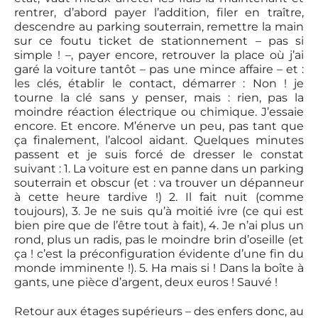
rentrer, d’abord payer l’addition, filer en traître,
descendre au parking souterrain, remettre la main
sur ce foutu ticket de stationnement – pas si
simple ! –, payer encore, retrouver la place où j’ai
garé la voiture tantôt – pas une mince affaire – et :
les clés, établir le contact, démarrer : Non ! je
tourne la clé sans y penser, mais : rien, pas la
moindre réaction électrique ou chimique. J’essaie
encore. Et encore. M’énerve un peu, pas tant que
ça finalement, l’alcool aidant. Quelques minutes
passent et je suis forcé de dresser le constat
suivant : 1. La voiture est en panne dans un parking
souterrain et obscur (et : va trouver un dépanneur
à cette heure tardive !) 2. Il fait nuit (comme
toujours), 3. Je ne suis qu’à moitié ivre (ce qui est
bien pire que de l’être tout à fait), 4. Je n’ai plus un
rond, plus un radis, pas le moindre brin d’oseille (et
ça ! c’est la préconfiguration évidente d’une fin du
monde imminente !). 5. Ha mais si ! Dans la boîte à
gants, une pièce d’argent, deux euros ! Sauvé !
Retour aux étages supérieurs – des enfers donc, au