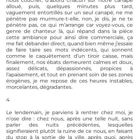
nous coucher, d’abord chacun sur notre canapé
alloué, puis, quelques minutes plus tard,
vaguement entortillés sur un seul canapé, ne me
pénètre pas murmure-t-elle, non, je dis, je ne te
pénètre pas, ce qui m’arrange car voyez-vous, ce
genre de chanteur là, qui répand dans la pièce
cette ambiance pour ainsi dire commerciale, ça
me fait débander direct, quand bien même j’essaie
de faire taire ses mots indécents, qui sonnent
comme le caquètement d’un tiroir caisse, mais
finalement, nos ébats demeurent calmes et doux,
assez délicats, dépassionnés, propices à
l’apaisement, et tout en prenant soin de ses zones
érogènes, je me repose de ces heures instables,
morcelantes, dégradantes.
4
Le lendemain, je parviens à rentrer chez moi, je
n’ose dire : chez nous, après une telle nuit, sans
parler des nuits précédentes, lesquelles
signifieraient plutôt la ruine de ce nous, en faisant
du stop à la sortie de la ville, après quoi, après