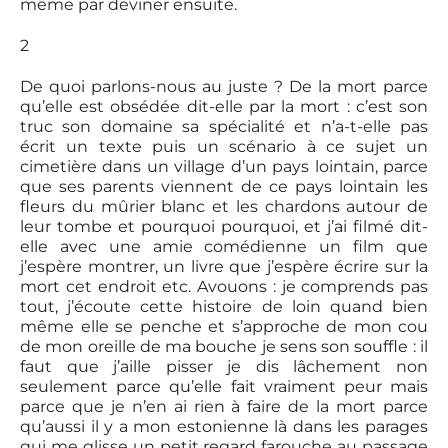
même par deviner ensuite.
2
De quoi parlons-nous au juste ? De la mort parce
qu’elle est obsédée dit-elle par la mort : c’est son
truc son domaine sa spécialité et n’a-t-elle pas
écrit un texte puis un scénario à ce sujet un
cimetière dans un village d’un pays lointain, parce
que ses parents viennent de ce pays lointain les
fleurs du mûrier blanc et les chardons autour de
leur tombe et pourquoi pourquoi, et j’ai filmé dit-
elle avec une amie comédienne un film que
j’espère montrer, un livre que j’espère écrire sur la
mort cet endroit etc. Avouons : je comprends pas
tout, j’écoute cette histoire de loin quand bien
même elle se penche et s’approche de mon cou
de mon oreille de ma bouche je sens son souffle : il
faut que j’aille pisser je dis lâchement non
seulement parce qu’elle fait vraiment peur mais
parce que je n’en ai rien à faire de la mort parce
qu’aussi il y a mon estonienne là dans les parages
qui me glisse un petit regard farouche au passage