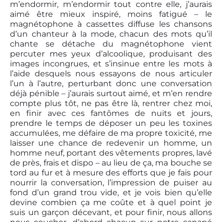
m’endormir, m’endormir tout contre elle, j’aurais
aimé être mieux inspiré, moins fatigué – le
magnétophone à cassettes diffuse les chansons
d’un chanteur à la mode, chacun des mots qu’il
chante se détache du magnétophone vient
percuter mes yeux d’alcoolique, produisant des
images incongrues, et s’insinue entre les mots à
l’aide desquels nous essayons de nous articuler
l’un à l’autre, perturbant donc une conversation
déjà pénible – j’aurais surtout aimé, et m’en rendre
compte plus tôt, ne pas être là, rentrer chez moi,
en finir avec ces fantômes de nuits et jours,
prendre le temps de déposer un peu les toxines
accumulées, me défaire de ma propre toxicité, me
laisser une chance de redevenir un homme, un
homme neuf, portant des vêtements propres, lavé
de près, frais et dispo – au lieu de ça, ma bouche se
tord au fur et à mesure des efforts que je fais pour
nourrir la conversation, l’impression de puiser au
fond d’un grand trou vide, et je vois bien qu’elle
devine combien ça me coûte et à quel point je
suis un garçon décevant, et pour finir, nous allons