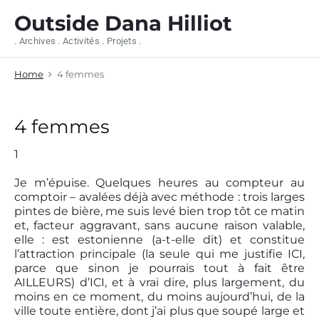
S
Outside Dana Hilliot
k
i
. Archives . Activités . Projets .
p
t
Home
4 femmes
o
c
o
n
4 femmes
t
e
1
n
t
Je m’épuise. Quelques heures au compteur au
comptoir – avalées déjà avec méthode : trois larges
pintes de bière, me suis levé bien trop tôt ce matin
et, facteur aggravant, sans aucune raison valable,
elle : est estonienne (a-t-elle dit) et constitue
l’attraction principale (la seule qui me justifie ICI,
parce que sinon je pourrais tout à fait être
AILLEURS) d’ICI, et à vrai dire, plus largement, du
moins en ce moment, du moins aujourd’hui, de la
ville toute entière, dont j’ai plus que soupé large et