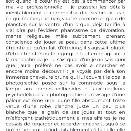
soit quand le cœur n’y est pas, à commencer par
ma vie professionnelle – je passerai les détails
inévitablement et comme il se doit scabreux – car,
ce qui n’arrangeait rien, vautré comme un grain de
plancton sur le ventre d’un orque, déjà terrifié à
vrai dire par l’évident phantasme de dévoration,
mante religieuse mâle subitement prenant
conscience de jouer sa peau dans cette ultime
étreinte et qu’en fait d’étreinte, il s’agissait plutôt
d’être étreint étouffé ingurgité tout en m’agitant à
la recherche de je ne sais quoi, d’un je ne sais quoi
que j’aurai préféré ne pas avoir à chercher et
encore moins découvrir : je voyais par delà son
immense chevelure brune qui lui couvrait le dos la
photographie posée sur la commode sous la
lampe aux formes celticoïdes et aux couleurs
psychédéliques la photographie d’un visage d’une
pâleur extrême une jeune fille absolument triste
vêtue d’une robe blanche juste un peu plus
blanche que le grain de ses joues et tout en
m’efforçant pathétiquement à mes affaires je ne
cessais de regarder et regarder encore jusqu’à ce
qu’il m’apparut qu’indubitablement c’était elle, elle