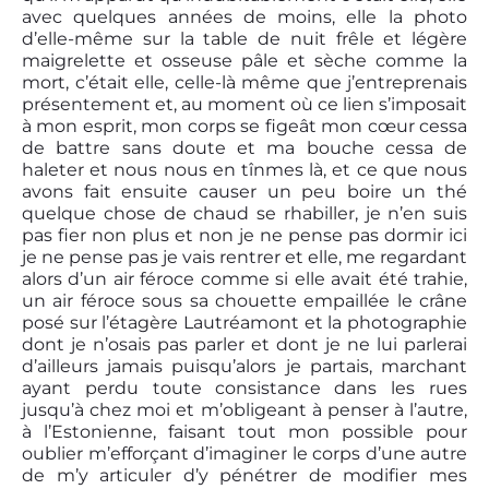
avec quelques années de moins, elle la photo
d’elle-même sur la table de nuit frêle et légère
maigrelette et osseuse pâle et sèche comme la
mort, c’était elle, celle-là même que j’entreprenais
présentement et, au moment où ce lien s’imposait
à mon esprit, mon corps se figeât mon cœur cessa
de battre sans doute et ma bouche cessa de
haleter et nous nous en tînmes là, et ce que nous
avons fait ensuite causer un peu boire un thé
quelque chose de chaud se rhabiller, je n’en suis
pas fier non plus et non je ne pense pas dormir ici
je ne pense pas je vais rentrer et elle, me regardant
alors d’un air féroce comme si elle avait été trahie,
un air féroce sous sa chouette empaillée le crâne
posé sur l’étagère Lautréamont et la photographie
dont je n’osais pas parler et dont je ne lui parlerai
d’ailleurs jamais puisqu’alors je partais, marchant
ayant perdu toute consistance dans les rues
jusqu’à chez moi et m’obligeant à penser à l’autre,
à l’Estonienne, faisant tout mon possible pour
oublier m’efforçant d’imaginer le corps d’une autre
de m’y articuler d’y pénétrer de modifier mes