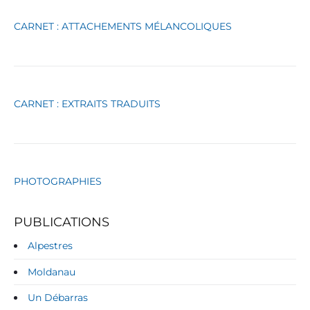
é
g
CARNET : ATTACHEMENTS MÉLANCOLIQUES
o
r
i
e
s
CARNET : EXTRAITS TRADUITS
PHOTOGRAPHIES
PUBLICATIONS
Alpestres
Moldanau
Un Débarras