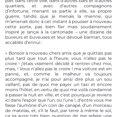
part dans cette ville, dans d’autres bars et d’autres
quartiers, et avec d’autres compagnons
d’infortune, menant sa partie à elle, sa propre
guerre, tandis que je menais la mienne, qui
m’amenait donc à cet instant à pousser à nouveau
cette porte, pas bien fier mais soudainement
inspiré je lançai à la cantonade – une dizaine de
buveurs et buveuses et leur dévoué barman, tous
accablés d’ennui :
« Bonsoir à nouveau chers amis que je quittais pas
plus tard que tout à l’heure, vous n’allez pas le
croire ! j’étais vraiment décidé à rentrer chez moi,
mais, ! Vous n’allez pas le croire ! ma voiture est en
panne, et, comme le malheur va toujours
accompagné, je n’ai pour ainsi dire plus un sou
vaillant, pas de quoi me payer un taxi et encore
moins l’hôtel, en vertu de quoi me voilà condamné
à passer la nuit en ville, et c’est pourquoi je reviens
ici dans l’espoir que l’un, ou l’une !, d’entre vous me
fasse l’aumône d’un coin de canapé, d’un morceau
de matelas, et, s’il le faut, par terre à même le sol,
ça ira aussi très bien, question de me refaire une