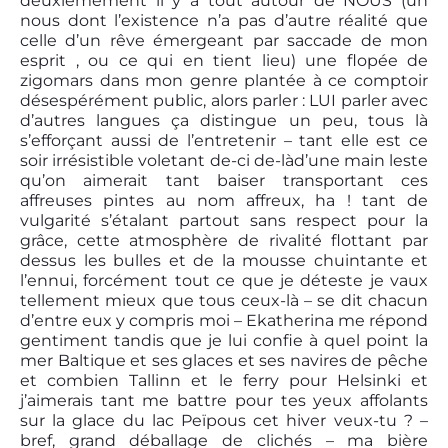
deuxièmement il y a tout autour de NOUS (un
nous dont l’existence n’a pas d’autre réalité que
celle d’un rêve émergeant par saccade de mon
esprit , ou ce qui en tient lieu) une flopée de
zigomars dans mon genre plantée à ce comptoir
désespérément public, alors parler : LUI parler avec
d’autres langues ça distingue un peu, tous là
s’efforçant aussi de l’entretenir – tant elle est ce
soir irrésistible voletant de-ci de-làd’une main leste
qu’on aimerait tant baiser transportant ces
affreuses pintes au nom affreux, ha ! tant de
vulgarité s’étalant partout sans respect pour la
grâce, cette atmosphère de rivalité flottant par
dessus les bulles et de la mousse chuintante et
l’ennui, forcément tout ce que je déteste je vaux
tellement mieux que tous ceux-là – se dit chacun
d’entre eux y compris moi – Ekatherina me répond
gentiment tandis que je lui confie à quel point la
mer Baltique et ses glaces et ses navires de pêche
et combien Tallinn et le ferry pour Helsinki et
j’aimerais tant me battre pour tes yeux affolants
sur la glace du lac Peïpous cet hiver veux-tu ? –
bref, grand déballage de clichés – ma bière