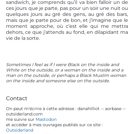
sandwich, je comprends qu’il va bien falloir un de
ces jours que je parte, pas pour un soir une nuit ou
quelques jours au gré des gens, au gré des bars,
mais que je parte pour de bon, et j’imagine que le
moment approche, où c’est elle qui me mettra
dehors, ce que j’attends au fond, en dilapidant ma
vie de la sorte.
P
Sometimes I feel as if I were Black on the inside and
White on the outside, or a woman on the inside and a
r
man on the outside, or perhaps a Black Muslim woman
i
on the inside and someone else on the outside.
m
a
r
Contact
y
S
On peut m'écrire à cette adresse : danahilliot -- aorbase --
outsiderland.com
i
me suivre sur
Mastodon
d
et accéder à mes ouvrages publiés sur ce site :
e
Outsiderland
b