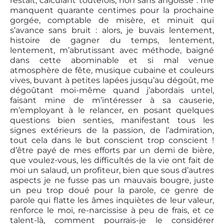
restait, calculant toutefois, non sans angoisse : me
manquent quarante centimes pour la prochaine
gorgée, comptable de misère, et minuit qui
s’avance sans bruit : alors, je buvais lentement,
histoire de gagner du temps, lentement,
lentement, m’abrutissant avec méthode, baigné
dans cette abominable et si mal venue
atmosphère de fête, musique cubaine et couleurs
vives, buvant à petites lapées jusqu’au dégoût, me
dégoûtant moi-même quand j’abordais untel,
faisant mine de m’intéresser à sa causerie,
m’employant à le relancer, en posant quelques
questions bien senties, manifestant tous les
signes extérieurs de la passion, de l’admiration,
tout cela dans le but conscient trop conscient !
d’être payé de mes efforts par un demi de bière,
que voulez-vous, les difficultés de la vie ont fait de
moi un salaud, un profiteur, bien que sous d’autres
aspects je ne fusse pas un mauvais bougre, juste
un peu trop doué pour la parole, ce genre de
parole qui flatte les âmes inquiètes de leur valeur,
renforce le moi, re-narcissise à peu de frais, et ce
talent-là, comment pourrais-je le considérer