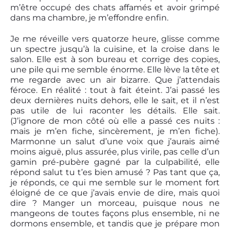
m’être occupé des chats affamés et avoir grimpé
dans ma chambre, je m’effondre enfin.
Je me réveille vers quatorze heure, glisse comme
un spectre jusqu’à la cuisine, et la croise dans le
salon. Elle est à son bureau et corrige des copies,
une pile qui me semble énorme. Elle lève la tête et
me regarde avec un air bizarre. Que j’attendais
féroce. En réalité : tout à fait éteint. J’ai passé les
deux dernières nuits dehors, elle le sait, et il n’est
pas utile de lui raconter les détails. Elle sait.
(J’ignore de mon côté où elle a passé ces nuits :
mais je m’en fiche, sincèrement, je m’en fiche).
Marmonne un salut d’une voix que j’aurais aimé
moins aiguë, plus assurée, plus virile, pas celle d’un
gamin pré-pubère gagné par la culpabilité, elle
répond salut tu t’es bien amusé ? Pas tant que ça,
je réponds, ce qui me semble sur le moment fort
éloigné de ce que j’avais envie de dire, mais quoi
dire ? Manger un morceau, puisque nous ne
mangeons de toutes façons plus ensemble, ni ne
dormons ensemble, et tandis que je prépare mon