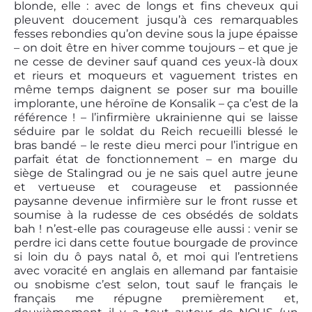
blonde, elle : avec de longs et fins cheveux qui
pleuvent doucement jusqu’à ces remarquables
fesses rebondies qu’on devine sous la jupe épaisse
– on doit être en hiver comme toujours – et que je
ne cesse de deviner sauf quand ces yeux-là doux
et rieurs et moqueurs et vaguement tristes en
même temps daignent se poser sur ma bouille
implorante, une héroïne de Konsalik – ça c’est de la
référence ! – l’infirmière ukrainienne qui se laisse
séduire par le soldat du Reich recueilli blessé le
bras bandé – le reste dieu merci pour l’intrigue en
parfait état de fonctionnement – en marge du
siège de Stalingrad ou je ne sais quel autre jeune
et vertueuse et courageuse et passionnée
paysanne devenue infirmière sur le front russe et
soumise à la rudesse de ces obsédés de soldats
bah ! n’est-elle pas courageuse elle aussi : venir se
perdre ici dans cette foutue bourgade de province
si loin du ô pays natal ô, et moi qui l’entretiens
avec voracité en anglais en allemand par fantaisie
ou snobisme c’est selon, tout sauf le français le
français me répugne premièrement et,