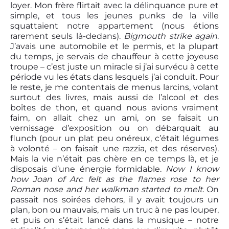
loyer. Mon frère flirtait avec la délinquance pure et
simple, et tous les jeunes punks de la ville
squattaient notre appartement (nous étions
rarement seuls là-dedans).
Bigmouth strike again
.
J’avais une automobile et le permis, et la plupart
du temps, je servais de chauffeur à cette joyeuse
troupe – c’est juste un miracle si j’ai survécu à cette
période vu les états dans lesquels j’ai conduit. Pour
le reste, je me contentais de menus larcins, volant
surtout des livres, mais aussi de l’alcool et des
boîtes de thon, et quand nous avions vraiment
faim, on allait chez un ami, on se faisait un
vernissage d’exposition ou on débarquait au
flunch (pour un plat peu onéreux, c’était légumes
à volonté – on faisait une razzia, et des réserves).
Mais la vie n’était pas chère en ce temps là, et je
disposais d’une énergie formidable.
Now I know
how Joan of Arc felt as the flames rose to her
Roman nose and her walkman started to melt.
On
passait nos soirées dehors, il y avait toujours un
plan, bon ou mauvais, mais un truc à ne pas louper,
et puis on s’était lancé dans la musique – notre