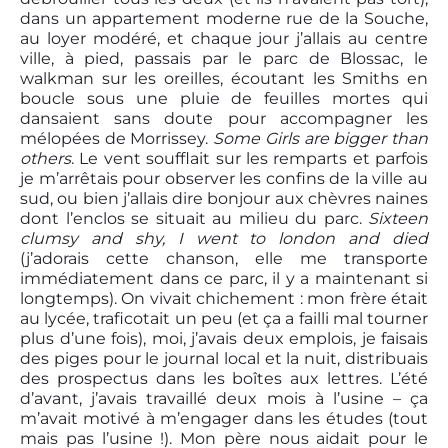
dans un appartement moderne rue de la Souche,
au loyer modéré, et chaque jour j’allais au centre
ville, à pied, passais par le parc de Blossac, le
walkman sur les oreilles, écoutant les Smiths en
boucle sous une pluie de feuilles mortes qui
dansaient sans doute pour accompagner les
mélopées de Morrissey.
Some Girls are bigger than
others
. Le vent soufflait sur les remparts et parfois
je m’arrêtais pour observer les confins de la ville au
sud, ou bien j’allais dire bonjour aux chèvres naines
dont l’enclos se situait au milieu du parc.
Sixteen
clumsy and shy, I went to london and died
(j’adorais cette chanson, elle me transporte
immédiatement dans ce parc, il y a maintenant si
longtemps). On vivait chichement : mon frère était
au lycée, traficotait un peu (et ça a failli mal tourner
plus d’une fois), moi, j’avais deux emplois, je faisais
des piges pour le journal local et la nuit, distribuais
des prospectus dans les boîtes aux lettres. L’été
d’avant, j’avais travaillé deux mois à l’usine – ça
m’avait motivé à m’engager dans les études (tout
mais pas l’usine !). Mon père nous aidait pour le