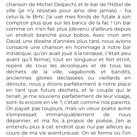
chanson de Michel Delpech) et le bar de l’Hôtel de
ville (je n’y résistais pour ainsi dire jamais) – ha
celui-là, le BHV, j’ai usé mes fonds de futale à son
comptoir plus que sur les bancs de la fac ! Un bar
comme on n’en fait plus (devenu d’ailleurs depuis
un endroit branché pour bobos. Avec mon ami
David, une dizaine d’années plus tard, nous avions
consacré une chanson en hommage à notre bar
initiatique, qu’on avait joué à la terrasse, c’était peu
avant qu’il ferme), tout en longueur et fort étroit,
repère de tous les alcooliques et de tous les
déchets de la ville, vagabonds et bandits,
anciennes gloires déclassées ou vieillards en
déroute, nous y étions parfaitement à notre place
en tant que futurs déchets, et le couple qui le
tenait, je me souviens parfaitement de leur visage,
sont-ils encore en vie ?, c’était comme nos parents.
On payait pas toujours, mais un vieux poète aviné
s’empressait immanquablement de nous
dépanner, et ma foi, à propos de poésie, j’en ai
entendu plus à cet endroit que nul par ailleurs au
cours de ma vie aventureuse. On se forme où l’on