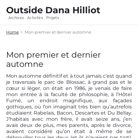
S
Outside Dana Hilliot
k
i
. Archives . Activités . Projets .
p
t
Home
Mon premier et dernier automne
o
c
o
n
Mon premier et dernier
t
automne
e
n
Mon automne définitif et à tout jamais c’est quand
t
je traversais le parc de Blossac, à grand pas et le
cœur si léger, on était en 1986, je venais de faire
mon entrée à la faculté de philosophie, à l’Hôtel
Fumé, un endroit magnifique, aux façades
gothiques, où l’on imaginait très bien qu’autrefois
étudiaient Rabelais, Bacon, Descartes et Du Bellay.
J’habitais avec mon frère, il avait seize ans, j’en
avais deux de plus, mes parents, après le divorce,
avaient considéré qu’on était à même de se
débrouiller tous les deux (et ils n’avaient pas tort),