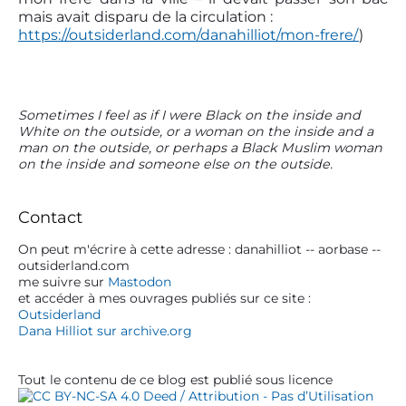
mais avait disparu de la circulation :
https://outsiderland.com/danahilliot/mon-frere/
)
P
Sometimes I feel as if I were Black on the inside and
White on the outside, or a woman on the inside and a
r
man on the outside, or perhaps a Black Muslim woman
i
on the inside and someone else on the outside.
m
a
r
Contact
y
S
On peut m'écrire à cette adresse : danahilliot -- aorbase --
outsiderland.com
i
me suivre sur
Mastodon
d
et accéder à mes ouvrages publiés sur ce site :
e
Outsiderland
b
Dana Hilliot sur archive.org
a
r
Tout le contenu de ce blog est publié sous licence