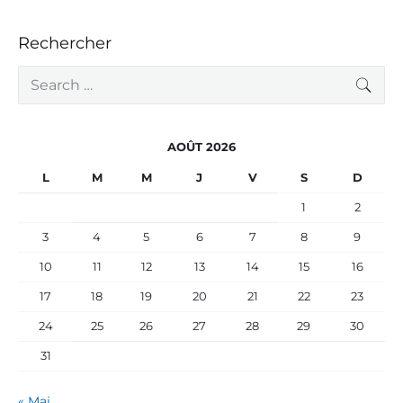
Rechercher
S
SEA
e
a
r
c
AOÛT 2026
h
f
L
M
M
J
V
S
D
o
r
1
2
:
3
4
5
6
7
8
9
10
11
12
13
14
15
16
17
18
19
20
21
22
23
24
25
26
27
28
29
30
31
« Mai