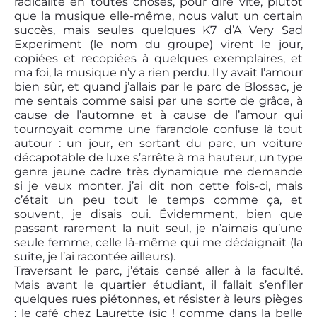
radicalité en toutes choses, pour dire vite, plutôt
que la musique elle-même, nous valut un certain
succès, mais seules quelques K7 d’A Very Sad
Experiment (le nom du groupe) virent le jour,
copiées et recopiées à quelques exemplaires, et
ma foi, la musique n’y a rien perdu. Il y avait l’amour
bien sûr, et quand j’allais par le parc de Blossac, je
me sentais comme saisi par une sorte de grâce, à
cause de l’automne et à cause de l’amour qui
tournoyait comme une farandole confuse là tout
autour : un jour, en sortant du parc, un voiture
décapotable de luxe s’arrête à ma hauteur, un type
genre jeune cadre très dynamique me demande
si je veux monter, j’ai dit non cette fois-ci, mais
c’était un peu tout le temps comme ça, et
souvent, je disais oui. Évidemment, bien que
passant rarement la nuit seul, je n’aimais qu’une
seule femme, celle là-même qui me dédaignait (la
suite, je l’ai racontée ailleurs).
Traversant le parc, j’étais censé aller à la faculté.
Mais avant le quartier étudiant, il fallait s’enfiler
quelques rues piétonnes, et résister à leurs pièges
: le café chez Laurette (sic ! comme dans la belle