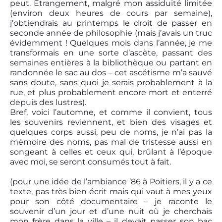
peut. Étrangement, malgré mon assiduité limitée
(environ deux heures de cours par semaine),
j’obtiendrais au printemps le droit de passer en
seconde année de philosophie (mais j’avais un truc
évidemment ! Quelques mois dans l’année, je me
transformais en une sorte d’ascète, passant des
semaines entières à la bibliothèque ou partant en
randonnée le sac au dos – cet ascétisme m’a sauvé
sans doute, sans quoi je serais probablement à la
rue, et plus probablement encore mort et enterré
depuis des lustres).
Bref, voici l’automne, et comme il convient, tous
les souvenirs reviennent, et bien des visages et
quelques corps aussi, peu de noms, je n’ai pas la
mémoire des noms, pas mal de tristesse aussi en
songeant à celles et ceux qui, brûlant à l’époque
avec moi, se seront consumés tout à fait.
(pour une idée de l’ambiance ’86 à Poitiers, il y a ce
texte, pas très bien écrit mais qui vaut à mes yeux
pour son côté documentaire – je raconte le
souvenir d’un jour et d’une nuit où je cherchais
mon frère dans la ville – il devait passer son bac