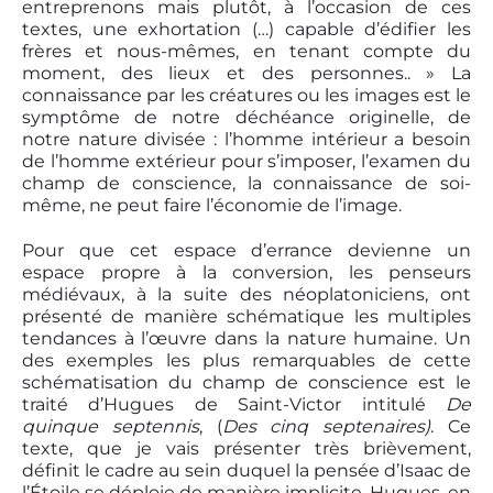
entreprenons mais plutôt, à l’occasion de ces
textes, une exhortation (…) capable d’édifier les
frères et nous-mêmes, en tenant compte du
moment, des lieux et des personnes.. » La
connaissance par les créatures ou les images est le
symptôme de notre déchéance originelle, de
notre nature divisée : l’homme intérieur a besoin
de l’homme extérieur pour s’imposer, l’examen du
champ de conscience, la connaissance de soi-
même, ne peut faire l’économie de l’image.
Pour que cet espace d’errance devienne un
espace propre à la conversion, les penseurs
médiévaux, à la suite des néoplatoniciens, ont
présenté de manière schématique les multiples
tendances à l’œuvre dans la nature humaine. Un
des exemples les plus remarquables de cette
schématisation du champ de conscience est le
traité d’Hugues de Saint-Victor intitulé
De
quinque septennis
, (
Des cinq septenaires
)
. Ce
texte, que je vais présenter très brièvement,
définit le cadre au sein duquel la pensée d’Isaac de
l’Étoile se déploie de manière implicite. Hugues, en