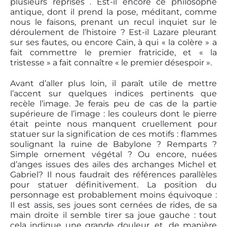
plusieurs reprises . Est-il encore ce philosophe
antique, dont il prend la pose, méditant, comme
nous le faisons, prenant un recul inquiet sur le
déroulement de l’histoire ? Est-il Lazare pleurant
sur ses fautes, ou encore Caïn, à qui « la colère » a
fait commettre le premier fratricide, et « la
tristesse » a fait connaître « le premier désespoir ».
Avant d’aller plus loin, il paraît utile de mettre
l’accent sur quelques indices pertinents que
recèle l’image. Je ferais peu de cas de la partie
supérieure de l’image : les couleurs dont le pierre
était peinte nous manquent cruellement pour
statuer sur la signification de ces motifs : flammes
soulignant la ruine de Babylone ? Remparts ?
Simple ornement végétal ? Ou encore, nuées
d’anges issues des ailes des archanges Michel et
Gabriel? Il nous faudrait des références parallèles
pour statuer définitivement. La position du
personnage est probablement moins équivoque :
Il est assis, ses joues sont cernées de rides, de sa
main droite il semble tirer sa joue gauche : tout
cela indique une grande douleur, et, de manière