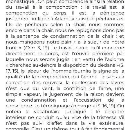
monastique . On peut comprendre ainsi la relation
du travail à la componction : le travail est la
componction du corps, il est la pénitence
justement infligée à Adam : « puisque pécheurs et
fils de pécheurs selon la chair, nous sommes
encore dans la chair, nous ne répugnons donc pas
à la sentence de condamnation de la chair : et
nous mangeons notre pain « à la sueur de notre
front » (
Gen
. 3, 19) Le travail, parce qu’il concerne
directement le corps, est l’œuvre première par
laquelle nous serons jugés : en vertu de l’axiome
« cherchez au-dehors la disposition du dedans »(S.
17, 15), le labeur de l’homme fournira le signe de la
qualité de la componction qui l’anime : « sans ‹la
correction des œuvres›, la confession des lèvres
n’est que du vent, la contrition de l’âme, une
simple vapeur, le jugement de la raison devient
une condamnation et l’accusation de la
conscience un témoignage à charge » (S. 16, 19). On
notera le vocabulaire juridique : le chapitre
intérieur ne conduit qu’au vice de la tristesse s’il
n’est pas suivi d’effet dans la vie extérieure,
corporelle. C’est un thème tout à fait fondamental