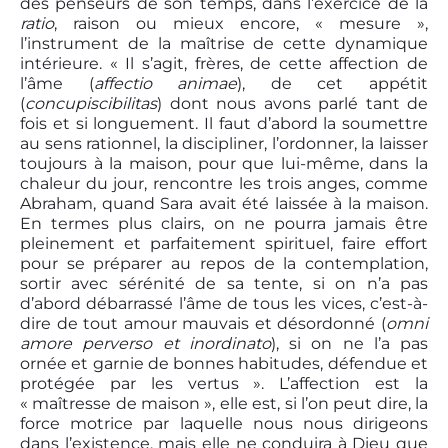
des penseurs de son temps, dans l’exercice de la
ratio
, raison ou mieux encore, « mesure »,
l’instrument de la maîtrise de cette dynamique
intérieure. « Il s’agit, frères, de cette affection de
l’âme (
affectio animae
), de cet appétit
(
concupiscibilitas
) dont nous avons parlé tant de
fois et si longuement. Il faut d’abord la soumettre
au sens rationnel, la discipliner, l’ordonner, la laisser
toujours à la maison, pour que lui-même, dans la
chaleur du jour, rencontre les trois anges, comme
Abraham, quand Sara avait été laissée à la maison.
En termes plus clairs, on ne pourra jamais être
pleinement et parfaitement spirituel, faire effort
pour se préparer au repos de la contemplation,
sortir avec sérénité de sa tente, si on n’a pas
d’abord débarrassé l’âme de tous les vices, c’est-à-
dire de tout amour mauvais et désordonné (
omni
amore perverso et inordinato
), si on ne l’a pas
ornée et garnie de bonnes habitudes, défendue et
protégée par les vertus ». L’affection est la
« maîtresse de maison », elle est, si l’on peut dire, la
force motrice par laquelle nous nous dirigeons
dans l’existence, mais elle ne conduira à Dieu que