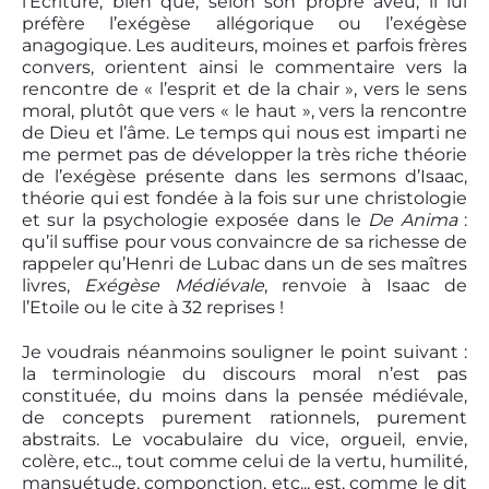
l’Écriture, bien que, selon son propre aveu, il lui
préfère l’exégèse allégorique ou l’exégèse
anagogique. Les auditeurs, moines et parfois frères
convers, orientent ainsi le commentaire vers la
rencontre de « l’esprit et de la chair », vers le sens
moral, plutôt que vers « le haut », vers la rencontre
de Dieu et l’âme. Le temps qui nous est imparti ne
me permet pas de développer la très riche théorie
de l’exégèse présente dans les sermons d’Isaac,
théorie qui est fondée à la fois sur une christologie
et sur la psychologie exposée dans le
De Anima
:
qu’il suffise pour vous convaincre de sa richesse de
rappeler qu’Henri de Lubac dans un de ses maîtres
livres,
Exégèse
Médiévale
, renvoie à Isaac de
l’Etoile ou le cite à 32 reprises !
Je voudrais néanmoins souligner le point suivant :
la terminologie du discours moral n’est pas
constituée, du moins dans la pensée médiévale,
de concepts purement rationnels, purement
abstraits. Le vocabulaire du vice, orgueil, envie,
colère, etc.., tout comme celui de la vertu, humilité,
mansuétude, componction, etc.., est, comme le dit