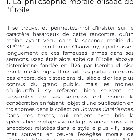
1. La philosophie morale d’Isaac de
l’Étoile
Il se trouve, et permettez-moi d’insister sur le
caractère hasardeux de cette rencontre, qu’un
moine ayant vécu dans la seconde moitié du
i
ème
XII
siècle non loin de Chauvigny, a parlé assez
longuement de ces fameuses larmes dans ses
sermons. Isaac était alors abbé de l’Étoile, abbaye
cistercienne fondée en 1124 par Isembaud, sise
non loin d’Archigny. Il ne fait pas partie, du moins
pas encore, des cisterciens du siècle d’or les plus
connus du grand public, mais les moines
d’aujourd’hui s’y réfèrent bien souvent, et
l’ensemble de ses sermons ont connu la
consécration en faisant l’objet d’une publication en
trois tomes dans la collection
Sources Chrétiennes
.
Dans ces textes, qui mêlent avec brio la
spéculation métaphysique la plus audacieuse aux
anecdotes relatées dans le style le plus vif , Isaac
met souvent en œuvre l’exégèse morale de