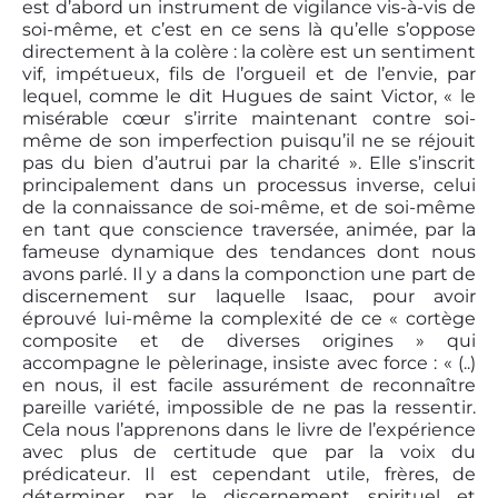
est d’abord un instrument de vigilance vis-à-vis de
soi-même, et c’est en ce sens là qu’elle s’oppose
directement à la colère : la colère est un sentiment
vif, impétueux, fils de l’orgueil et de l’envie, par
lequel, comme le dit Hugues de saint Victor, « le
misérable cœur s’irrite maintenant contre soi-
même de son imperfection puisqu’il ne se réjouit
pas du bien d’autrui par la charité ». Elle s’inscrit
principalement dans un processus inverse, celui
de la connaissance de soi-même, et de soi-même
en tant que conscience traversée, animée, par la
fameuse dynamique des tendances dont nous
avons parlé. Il y a dans la componction une part de
discernement sur laquelle Isaac, pour avoir
éprouvé lui-même la complexité de ce « cortège
composite et de diverses origines » qui
accompagne le pèlerinage, insiste avec force : « (..)
en nous, il est facile assurément de reconnaître
pareille variété, impossible de ne pas la ressentir.
Cela nous l’apprenons dans le livre de l’expérience
avec plus de certitude que par la voix du
prédicateur. Il est cependant utile, frères, de
déterminer, par le discernement spirituel et