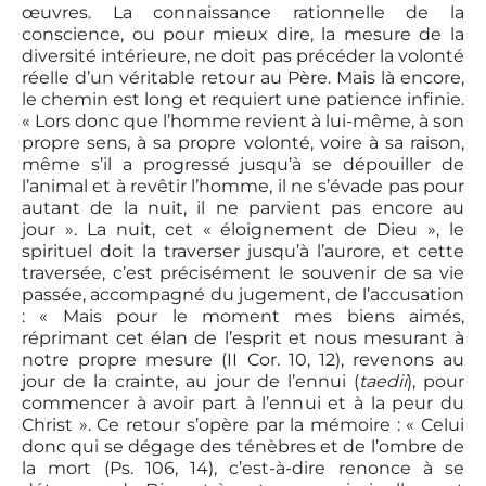
œuvres. La connaissance rationnelle de la
conscience, ou pour mieux dire, la mesure de la
diversité intérieure, ne doit pas précéder la volonté
réelle d’un véritable retour au Père. Mais là encore,
le chemin est long et requiert une patience infinie.
« Lors donc que l’homme revient à lui-même, à son
propre sens, à sa propre volonté, voire à sa raison,
même s’il a progressé jusqu’à se dépouiller de
l’animal et à revêtir l’homme, il ne s’évade pas pour
autant de la nuit, il ne parvient pas encore au
jour ». La nuit, cet « éloignement de Dieu », le
spirituel doit la traverser jusqu’à l’aurore, et cette
traversée, c’est précisément le souvenir de sa vie
passée, accompagné du jugement, de l’accusation
: « Mais pour le moment mes biens aimés,
réprimant cet élan de l’esprit et nous mesurant à
notre propre mesure (II Cor. 10, 12), revenons au
jour de la crainte, au jour de l’ennui (
taedii
), pour
commencer à avoir part à l’ennui et à la peur du
Christ ». Ce retour s’opère par la mémoire : « Celui
donc qui se dégage des ténèbres et de l’ombre de
la mort (Ps. 106, 14), c’est-à-dire renonce à se