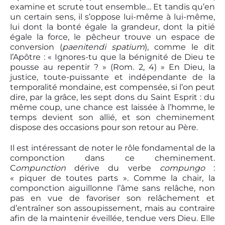
examine et scrute tout ensemble… Et tandis qu’en
un certain sens, il s’oppose lui-même à lui-même,
lui dont la bonté égale la grandeur, dont la pitié
égale la force, le pêcheur trouve un espace de
conversion (
paenitendi spatium
), comme le dit
l’Apôtre : « Ignores-tu que la bénignité de Dieu te
pousse au repentir ? » (Rom. 2, 4) » En Dieu, la
justice, toute-puissante et indépendante de la
temporalité mondaine, est compensée, si l’on peut
dire, par la grâce, les sept dons du Saint Esprit : du
même coup, une chance est laissée à l’homme, le
temps devient son allié, et son cheminement
dispose des occasions pour son retour au Père.
Il est intéressant de noter le rôle fondamental de la
componction dans ce cheminement.
C
ompunction
dérive du verbe
compungo
:
« piquer de toutes parts ». Comme la chair, la
componction aiguillonne l’âme sans relâche, non
pas en vue de favoriser son relâchement et
d’entraîner son assoupissement, mais au contraire
afin de la maintenir éveillée, tendue vers Dieu. Elle