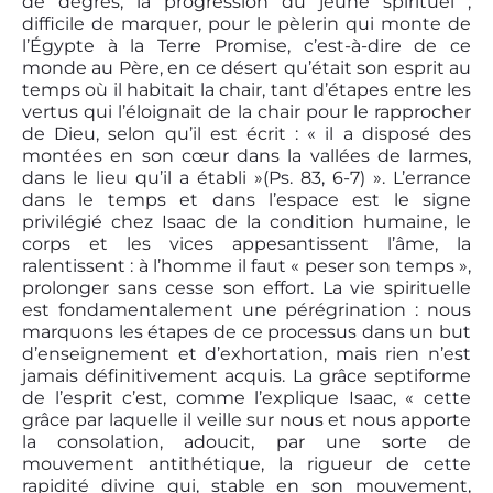
de degrés, la progression du jeûne spirituel ;
difficile de marquer, pour le pèlerin qui monte de
l’Égypte à la Terre Promise, c’est-à-dire de ce
monde au Père, en ce désert qu’était son esprit au
temps où il habitait la chair, tant d’étapes entre les
vertus qui l’éloignait de la chair pour le rapprocher
de Dieu, selon qu’il est écrit : « il a disposé des
montées en son cœur dans la vallées de larmes,
dans le lieu qu’il a établi »(Ps. 83, 6-7) ». L’errance
dans le temps et dans l’espace est le signe
privilégié chez Isaac de la condition humaine, le
corps et les vices appesantissent l’âme, la
ralentissent : à l’homme il faut « peser son temps »,
prolonger sans cesse son effort. La vie spirituelle
est fondamentalement une pérégrination : nous
marquons les étapes de ce processus dans un but
d’enseignement et d’exhortation, mais rien n’est
jamais définitivement acquis. La grâce septiforme
de l’esprit c’est, comme l’explique Isaac, « cette
grâce par laquelle il veille sur nous et nous apporte
la consolation, adoucit, par une sorte de
mouvement antithétique, la rigueur de cette
rapidité divine qui, stable en son mouvement,