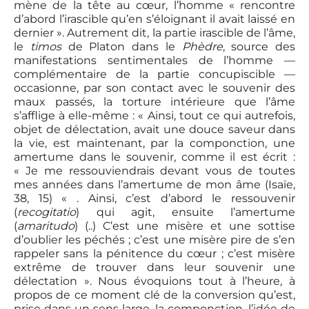
mène de la tête au cœur, l’homme « rencontre
d’abord l’irascible qu’en s’éloignant il avait laissé en
dernier ». Autrement dit, la partie irascible de l’âme,
le
timos
de Platon dans le
Phèdre
, source des
manifestations sentimentales de l’homme —
complémentaire de la partie concupiscible —
occasionne, par son contact avec le souvenir des
maux passés, la torture intérieure que l’âme
s’afflige à elle-même : « Ainsi, tout ce qui autrefois,
objet de délectation, avait une douce saveur dans
la vie, est maintenant, par la componction, une
amertume dans le souvenir, comme il est écrit :
« Je me ressouviendrais devant vous de toutes
mes années dans l’amertume de mon âme (Isaïe,
38, 15) « . Ainsi, c’est d’abord le ressouvenir
(
recogitatio
) qui agit, ensuite l’amertume
(
amaritudo
) (..) C’est une misère et une sottise
d’oublier les péchés ; c’est une misère pire de s’en
rappeler sans la pénitence du cœur ; c’est misère
extrême de trouver dans leur souvenir une
délectation ». Nous évoquions tout à l’heure, à
propos de ce moment clé de la conversion qu’est,
prise dans un sens large, la componction, l’idée de