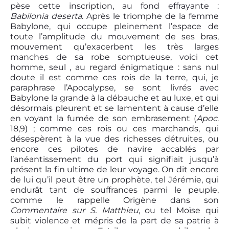
pèse cette inscription, au fond effrayante :
Babilonia deserta
. Après le triomphe de la femme
Babylone, qui occupe pleinement l’espace de
toute l’amplitude du mouvement de ses bras,
mouvement qu’exacerbent les très larges
manches de sa robe somptueuse, voici cet
homme, seul , au regard énigmatique : sans nul
doute il est comme ces rois de la terre, qui, je
paraphrase l’Apocalypse, se sont livrés avec
Babylone la grande à la débauche et au luxe, et qui
désormais pleurent et se lamentent à cause d’elle
en voyant la fumée de son embrasement (
Apoc
.
18,9) ; comme ces rois ou ces marchands, qui
désespèrent à la vue des richesses détruites, ou
encore ces pilotes de navire accablés par
l’anéantissement du port qui signifiait jusqu’à
présent la fin ultime de leur voyage. On dit encore
de lui qu’il peut être un prophète, tel Jérémie, qui
endurât tant de souffrances parmi le peuple,
comme le rappelle Origène dans son
Commentaire sur S. Matthieu
, ou tel Moïse qui
subit violence et mépris de la part de sa patrie à