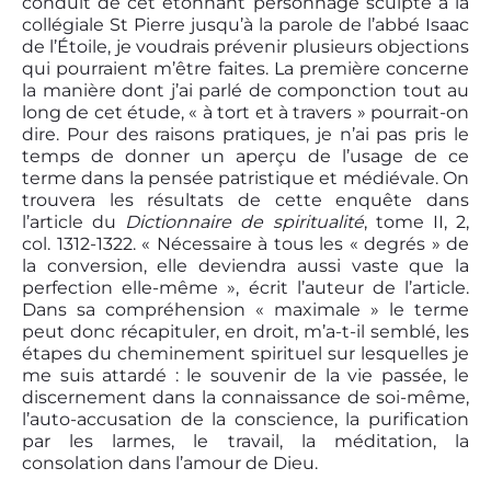
conduit de cet étonnant personnage sculpté à la
collégiale St Pierre jusqu’à la parole de l’abbé Isaac
de l’Étoile, je voudrais prévenir plusieurs objections
qui pourraient m’être faites. La première concerne
la manière dont j’ai parlé de componction tout au
long de cet étude, « à tort et à travers » pourrait-on
dire. Pour des raisons pratiques, je n’ai pas pris le
temps de donner un aperçu de l’usage de ce
terme dans la pensée patristique et médiévale. On
trouvera les résultats de cette enquête dans
l’article du
Dictionnaire
de spiritualité
, tome II, 2,
col. 1312-1322. « Nécessaire à tous les « degrés » de
la conversion, elle deviendra aussi vaste que la
perfection elle-même », écrit l’auteur de l’article.
Dans sa compréhension « maximale » le terme
peut donc récapituler, en droit, m’a-t-il semblé, les
étapes du cheminement spirituel sur lesquelles je
me suis attardé : le souvenir de la vie passée, le
discernement dans la connaissance de soi-même,
l’auto-accusation de la conscience, la purification
par les larmes, le travail, la méditation, la
consolation dans l’amour de Dieu.