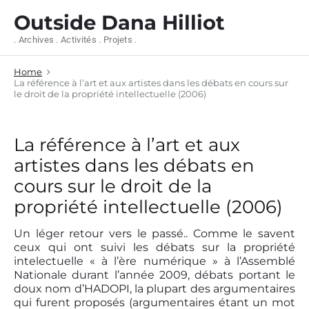
S
Outside Dana Hilliot
k
i
. Archives . Activités . Projets .
p
t
Home
o
La référence à l’art et aux artistes dans les débats en cours sur
c
le droit de la propriété intellectuelle (2006)
o
n
t
La référence à l’art et aux
e
n
artistes dans les débats en
t
cours sur le droit de la
propriété intellectuelle (2006)
Un léger retour vers le passé.. Comme le savent
ceux qui ont suivi les débats sur la propriété
intelectuelle « à l’ère numérique » à l’Assemblé
Nationale durant l’année 2009, débats portant le
doux nom d’HADOPI, la plupart des argumentaires
qui furent proposés (argumentaires étant un mot