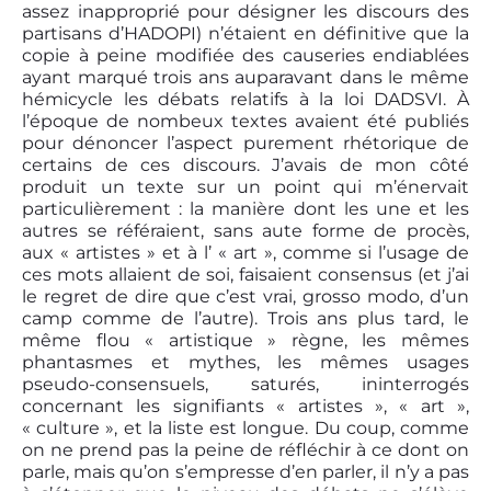
assez inapproprié pour désigner les discours des
partisans d’HADOPI) n’étaient en définitive que la
copie à peine modifiée des causeries endiablées
ayant marqué trois ans auparavant dans le même
hémicycle les débats relatifs à la loi DADSVI. À
l’époque de nombeux textes avaient été publiés
pour dénoncer l’aspect purement rhétorique de
certains de ces discours. J’avais de mon côté
produit un texte sur un point qui m’énervait
particulièrement : la manière dont les une et les
autres se référaient, sans aute forme de procès,
aux « artistes » et à l’ « art », comme si l’usage de
ces mots allaient de soi, faisaient consensus (et j’ai
le regret de dire que c’est vrai, grosso modo, d’un
camp comme de l’autre). Trois ans plus tard, le
même flou « artistique » règne, les mêmes
phantasmes et mythes, les mêmes usages
pseudo-consensuels, saturés, ininterrogés
concernant les signifiants « artistes », « art »,
« culture », et la liste est longue. Du coup, comme
on ne prend pas la peine de réfléchir à ce dont on
parle, mais qu’on s’empresse d’en parler, il n’y a pas