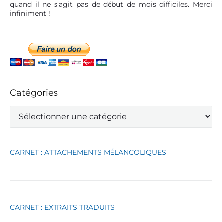
quand il ne s'agit pas de début de mois difficiles. Merci
infiniment !
Catégories
C
a
t
é
g
CARNET : ATTACHEMENTS MÉLANCOLIQUES
o
r
i
e
s
CARNET : EXTRAITS TRADUITS