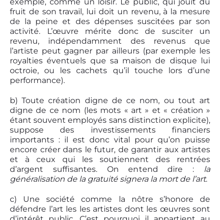
exemple, comme un loisir. Le public, qui jouit du
fruit de son travail, lui doit un revenu, à la mesure
de la peine et des dépenses suscitées par son
activité. L’œuvre mérite donc de susciter un
revenu, indépendamment des revenus que
l’artiste peut gagner par ailleurs (par exemple les
royalties éventuels que sa maison de disque lui
octroie, ou les cachets qu’il touche lors d’une
performance).
b) Toute création digne de ce nom, ou tout art
digne de ce nom (les mots « art » et « création »
étant souvent employés sans distinction explicite),
suppose des investissements financiers
importants : il est donc vital pour qu’on puisse
encore créer dans le futur, de garantir aux artistes
et à ceux qui les soutiennent des rentrées
d’argent suffisantes. On entend dire :
la
généralisation de la gratuité signera la mort de l’art
.
c) Une société comme la nôtre s’honore de
défendre l’art les les artistes dont les œuvres sont
d’intérêt public. C’est pourquoi il appartient au