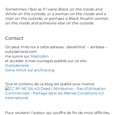
P
Sometimes I feel as if I were Black on the inside and
White on the outside, or a woman on the inside and a
r
man on the outside, or perhaps a Black Muslim woman
i
on the inside and someone else on the outside.
m
a
r
Contact
y
S
On peut m'écrire à cette adresse : danahilliot -- aorbase --
outsiderland.com
i
me suivre sur
Mastodon
d
et accéder à mes ouvrages publiés sur ce site :
e
Outsiderland
b
Dana Hilliot sur archive.org
a
r
Tout le contenu de ce blog est publié sous licence
Pour soutenir l'auteur qui souffre de fin de mois difficiles,