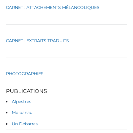
g
CARNET : ATTACHEMENTS MÉLANCOLIQUES
o
r
i
e
s
CARNET : EXTRAITS TRADUITS
PHOTOGRAPHIES
PUBLICATIONS
Alpestres
Moldanau
Un Débarras