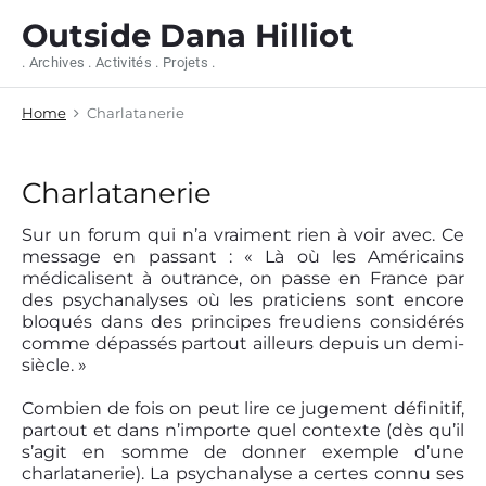
S
Outside Dana Hilliot
k
i
. Archives . Activités . Projets .
p
t
Home
Charlatanerie
o
c
o
n
Charlatanerie
t
e
Sur un forum qui n’a vraiment rien à voir avec. Ce
n
message en passant : « Là où les Américains
t
médicalisent à outrance, on passe en France par
des psychanalyses où les praticiens sont encore
bloqués dans des principes freudiens considérés
comme dépassés partout ailleurs depuis un demi-
siècle. »
Combien de fois on peut lire ce jugement définitif,
partout et dans n’importe quel contexte (dès qu’il
s’agit en somme de donner exemple d’une
charlatanerie). La psychanalyse a certes connu ses