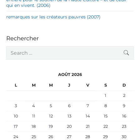
qui en vivent. (2006)
remarques sur les créateurs pauvres (2007)
Rechercher
S
SEA
e
a
r
c
AOÛT 2026
h
f
L
M
M
J
V
S
D
o
r
1
2
:
3
4
5
6
7
8
9
10
11
12
13
14
15
16
17
18
19
20
21
22
23
24
25
26
27
28
29
30