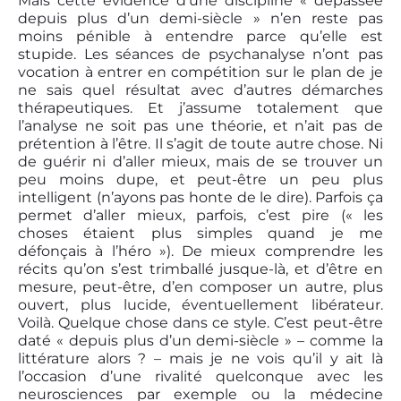
Mais cette évidence d’une discipline « dépassée
depuis plus d’un demi-siècle » n’en reste pas
moins pénible à entendre parce qu’elle est
stupide. Les séances de psychanalyse n’ont pas
vocation à entrer en compétition sur le plan de je
ne sais quel résultat avec d’autres démarches
thérapeutiques. Et j’assume totalement que
l’analyse ne soit pas une théorie, et n’ait pas de
prétention à l’être. Il s’agit de toute autre chose. Ni
de guérir ni d’aller mieux, mais de se trouver un
peu moins dupe, et peut-être un peu plus
intelligent (n’ayons pas honte de le dire). Parfois ça
permet d’aller mieux, parfois, c’est pire (« les
choses étaient plus simples quand je me
défonçais à l’héro »). De mieux comprendre les
récits qu’on s’est trimballé jusque-là, et d’être en
mesure, peut-être, d’en composer un autre, plus
ouvert, plus lucide, éventuellement libérateur.
Voilà. Quelque chose dans ce style. C’est peut-être
daté « depuis plus d’un demi-siècle » – comme la
littérature alors ? – mais je ne vois qu’il y ait là
l’occasion d’une rivalité quelconque avec les
neurosciences par exemple ou la médecine