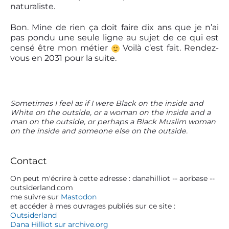
naturaliste.
Bon. Mine de rien ça doit faire dix ans que je n’ai
pas pondu une seule ligne au sujet de ce qui est
censé être mon métier
Voilà c’est fait. Rendez-
vous en 2031 pour la suite.
P
Sometimes I feel as if I were Black on the inside and
White on the outside, or a woman on the inside and a
r
man on the outside, or perhaps a Black Muslim woman
i
on the inside and someone else on the outside.
m
a
r
Contact
y
S
On peut m'écrire à cette adresse : danahilliot -- aorbase --
outsiderland.com
i
me suivre sur
Mastodon
d
et accéder à mes ouvrages publiés sur ce site :
e
Outsiderland
b
Dana Hilliot sur archive.org