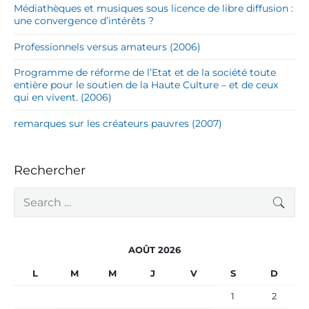
Médiathèques et musiques sous licence de libre diffusion :
une convergence d’intérêts ?
Professionnels versus amateurs (2006)
Programme de réforme de l’Etat et de la société toute
entière pour le soutien de la Haute Culture – et de ceux
qui en vivent. (2006)
remarques sur les créateurs pauvres (2007)
Rechercher
S
SEA
e
a
r
c
AOÛT 2026
h
f
L
M
M
J
V
S
D
o
r
1
2
: