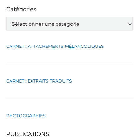
Catégories
C
a
t
é
g
CARNET : ATTACHEMENTS MÉLANCOLIQUES
o
r
i
e
s
CARNET : EXTRAITS TRADUITS
PHOTOGRAPHIES
PUBLICATIONS