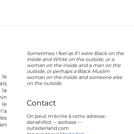
P
Sometimes I feel as if I were Black on the
inside and White on the outside, or a
r
woman on the inside and a man on the
i
outside, or perhaps a Black Muslim
 le
woman on the inside and someone else
m
ais
on the outside.
a
 la
min
r
Contact
 le
y
m’a
S
On peut m'écrire à cette adresse :
les
danahilliot -- aorbase --
 en
i
outsiderland.com