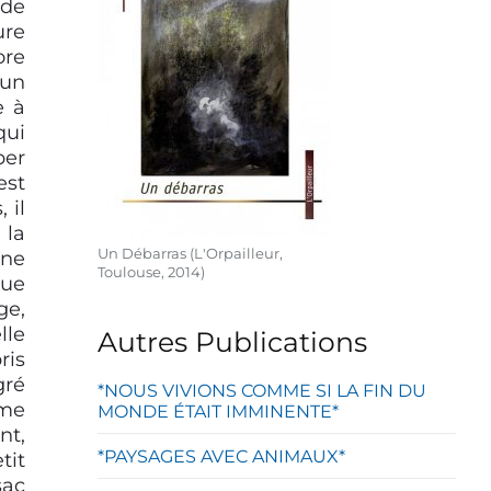
 de
ure
ore
’un
e à
qui
ber
est
 il
 la
Un Débarras (L'Orpailleur,
nne
Toulouse, 2014)
que
ge,
lle
Autres Publications
ris
gré
*NOUS VIVIONS COMME SI LA FIN DU
 me
MONDE ÉTAIT IMMINENTE*
nt,
*PAYSAGES AVEC ANIMAUX*
tit
sac