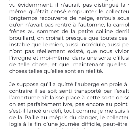
vu évidemment, il n’aurait pas distingué la v
même qu’était censé emprunter le collecteur d
longtemps recouverte de neige, enfouis sous l
qu’on n’avait pas rentré à l’automne, la carrio
frênes au sommet de la petite colline derri
brouillard, on croirait presque que toutes ces
instable que le mien, aussi incrédule, aussi pe
n’ont pas réellement existé, que nous vivions
l’ivrogne et moi-même, dans une sorte d’illusi
de telle chose, et que, maintenant qu’elles
choses telles qu’elles sont en réalité.
Je suppose qu’il a quitté l’auberge en proie 
contraire il se soit senti transporté par l’exa
l’amertume ait laissé place à cette sorte de 
on est parfaitement ivre, pas encore au point
s’est-il lancé un défi, tout comme je me suis
de la Paille au mépris du danger, le collecte
logis à la fin d’une journée difficile, peut-êtr