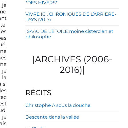
*DES HIVERS*
 je
and
VIVRE ICI. CHRONIQUES DE L’ARRIÈRE-
ent
PAYS (2017)
te,
les
ISAAC DE L’ÉTOILE moine cistercien et
philosophe
pas
ué,
gne
|ARCHIVES (2006-
mes
 ne
2016)|
 je
 la
is,
des
RÉCITS
vec
est
Christophe A sous la douche
ud,
 je
Descente dans la vallée
ais