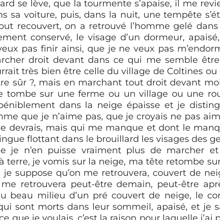
lard se lève, que la tourmente s’apaise, il me revi
s sa voiture, puis, dans la nuit, une tempête s’ét
tout recouvert, on a retrouvé l’homme gelé dans
tement conservé, le visage d’un dormeur, apaisé,
veux pas finir ainsi, que je ne veux pas m’endorm
rcher droit devant dans ce qui me semble être
rait très bien être celle du village de Coltines ou
 sûr ?, mais en marchant tout droit devant moi,
e tombe sur une ferme ou un village ou une ro
péniblement dans la neige épaisse et je distin
emme que je n’aime pas, que je croyais ne pas aim
 je devrais, mais qui me manque et dont le man
ingue flottant dans le brouillard les visages des g
ue je n’en puisse vraiment plus de marcher et
à terre, je vomis sur la neige, ma tête retombe sur
i je suppose qu’on me retrouvera, couvert de nei
e retrouvera peut-être demain, peut-être apr
u beau milieu d’un pré couvert de neige, le co
qui sont morts dans leur sommeil, apaisé, et je s
e que je voulais, c’est la raison pour laquelle j’ai p