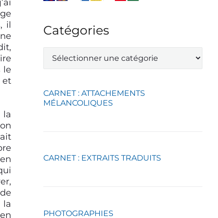
’ai
nge
 il
Catégories
 ne
it,
C
ire
a
 le
t
 et
é
g
CARNET : ATTACHEMENTS
o
MÉLANCOLIQUES
r
 la
i
ion
e
ait
s
pre
CARNET : EXTRAITS TRADUITS
ien
qui
er,
 de
 la
PHOTOGRAPHIES
ien