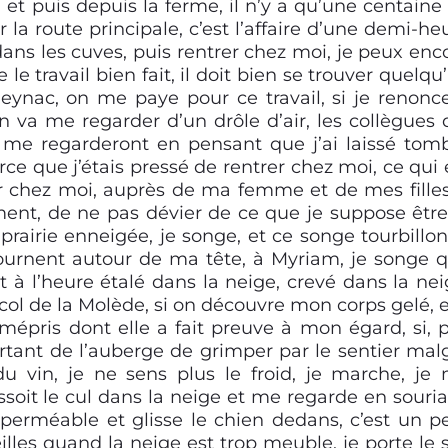
, et puis depuis la ferme, il n’y a qu’une centaine
r la route principale, c’est l’affaire d’une demi-he
 dans les cuves, puis rentrer chez moi, je peux enc
 le travail bien fait, il doit bien se trouver quelqu
Beynac, on me paye pour ce travail, si je renonc
 va me regarder d’un drôle d’air, les collègues 
ls me regarderont en pensant que j’ai laissé tom
rce que j’étais pressé de rentrer chez moi, ce qui 
trer chez moi, auprès de ma femme et de mes filles,
ent, de ne pas dévier de ce que je suppose être
 prairie enneigée, je songe, et ce songe tourbillo
ournent autour de ma tête, à Myriam, je songe 
ut à l’heure étalé dans la neige, crevé dans la nei
 col de la Molède, si on découvre mon corps gelé, e
mépris dont elle a fait preuve à mon égard, si, p
ortant de l’auberge de grimper par le sentier mal
e du vin, je ne sens plus le froid, je marche, je
’assoit le cul dans la neige et me regarde en souria
erméable et glisse le chien dedans, c’est un pe
eilles quand la neige est trop meuble, je porte le 