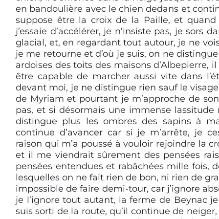
en bandoulière avec le chien dedans et conti
suppose être la croix de la Paille, et quand
j’essaie d’accélérer, je n’insiste pas, je sors
glacial, et, en regardant tout autour, je ne vois
je me retourne et d’où je suis, on ne distingue 
ardoises des toits des maisons d’Albepierre, il
être capable de marcher aussi vite dans l’ét
devant moi, je ne distingue rien sauf le visage
de Myriam et pourtant je m’approche de son 
pas, et si désormais une immense lassitude
distingue plus les ombres des sapins à ma 
continue d’avancer car si je m’arrête, je ces
raison qui m’a poussé à vouloir rejoindre la cro
et il me viendrait sûrement des pensées rai
pensées entendues et rabâchées mille fois, 
lesquelles on ne fait rien de bon, ni rien de gr
impossible de faire demi-tour, car j’ignore absol
je l’ignore tout autant, la ferme de Beynac je
suis sorti de la route, qu’il continue de neiger,