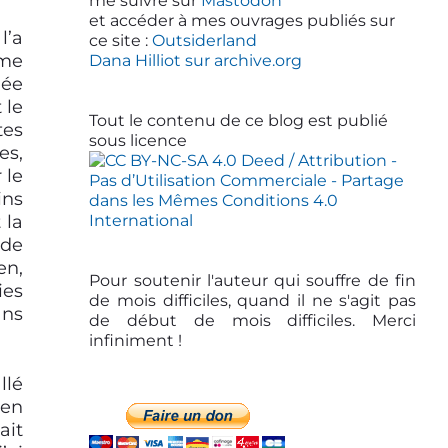
d
me suivre sur
Mastodon
et accéder à mes ouvrages publiés sur
e
l’a
ce site :
Outsiderland
b
 me
Dana Hilliot sur archive.org
dée
a
 le
r
Tout le contenu de ce blog est publié
tes
sous licence
es,
 le
ins
 la
 de
en,
Pour soutenir l'auteur qui souffre de fin
ies
de mois difficiles, quand il ne s'agit pas
ans
de début de mois difficiles. Merci
infiniment !
llé
 en
ait