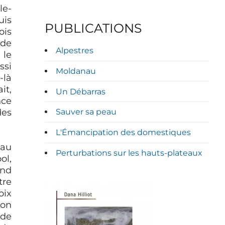
le-
uis
PUBLICATIONS
ois
 de
Alpestres
 le
ssi
Moldanau
-là
it,
Un Débarras
nce
des
Sauver sa peau
L'Émancipation des domestiques
’au
Perturbations sur les hauts-plateaux
ol,
and
tre
oix
son
 de