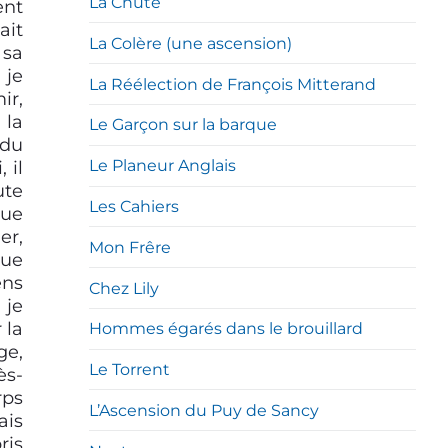
La Chute
ent
ait
La Colère (une ascension)
 sa
 je
La Réélection de François Mitterand
ir,
 la
Le Garçon sur la barque
 du
Le Planeur Anglais
 il
ute
Les Cahiers
gue
er,
Mon Frêre
que
ens
Chez Lily
 je
 la
Hommes égarés dans le brouillard
ge,
Le Torrent
ès-
rps
L’Ascension du Puy de Sancy
ais
ris