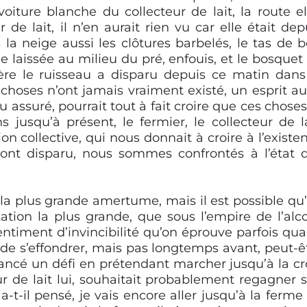
oiture blanche du collecteur de lait, la route el
e lait, il n’en aurait rien vu car elle était dep
a neige aussi les clôtures barbelés, le tas de b
le laissée au milieu du pré, enfouis, et le bosquet
ère le ruisseau a disparu depuis ce matin dans
 choses n’ont jamais vraiment existé, un esprit au
u assuré, pourrait tout à fait croire que ces choses
 jusqu’à présent, le fermier, le collecteur de la
on collective, qui nous donnait à croire à l’existe
 ont disparu, nous sommes confrontés à l’état 
à la plus grande amertume, mais il est possible qu
ltation la plus grande, que sous l’empire de l’alco
sentiment d’invincibilité qu’on éprouve parfois qu
 de s’effondrer, mais pas longtemps avant, peut-ê
 lancé un défi en prétendant marcher jusqu’à la cr
ur de lait lui, souhaitait probablement regagner 
e a-t-il pensé, je vais encore aller jusqu’à la ferme