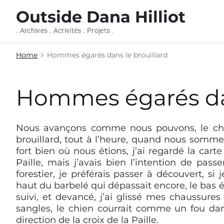
S
Outside Dana Hilliot
k
i
. Archives . Activités . Projets .
p
t
Home
Hommes égarés dans le brouillard
o
c
o
Hommes égarés dan
n
t
e
Nous avançons comme nous pouvons, le chi
n
brouillard, tout à l’heure, quand nous sommes
t
fort bien où nous étions, j’ai regardé la cart
Paille, mais j’avais bien l’intention de pas
forestier, je préférais passer à découvert, si 
haut du barbelé qui dépassait encore, le bas é
suivi, et devancé, j’ai glissé mes chaussures
sangles, le chien courrait comme un fou da
direction de la croix de la Paille.