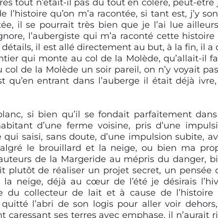
rès tout n’était-il pas du tout en colère, peut-être j
e l’histoire qu’on m’a racontée, si tant est, j’y so
 il se pourrait très bien que je l’ai lue ailleurs,
ignore, l’aubergiste qui m’a raconté cette histoire
tails, il est allé directement au but, à la fin, il a d
ntier qui monte au col de la Molède, qu’allait-il fa
 col de la Molède un soir pareil, on n’y voyait pas
st qu’en entrant dans l’auberge il était déjà ivre,
lanc, si bien qu’il se fondait parfaitement dans
abitant d’une ferme voisine, pris d’une impuls
ne qui saisi, sans doute, d’une impulsion subite, av
lgré le brouillard et la neige, ou bien ma pro
hauteurs de la Margeride au mépris du danger, b
ait plutôt de réaliser un projet secret, un pensée 
 la neige, déjà au cœur de l’été je désirais l’hiv
ire du collecteur de lait et à cause de l’histoire
 quitté l’abri de son logis pour aller voir dehors,
ent caressant ses terres avec emphase, il n’aurait r