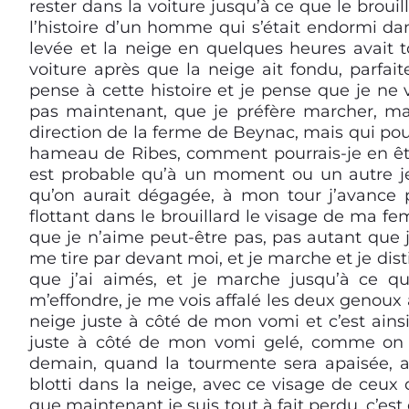
rester dans la voiture jusqu’à ce que le brouil
l’histoire d’un homme qui s’était endormi dan
levée et la neige en quelques heures avait 
voiture après que la neige ait fondu, parfai
pense à cette histoire et je pense que je ne 
pas maintenant, que je préfère marcher, ma
direction de la ferme de Beynac, mais qui pour
hameau de Ribes, comment pourrais-je en être
est probable qu’à un moment ou un autre j
qu’on aurait dégagée, à mon tour j’avance 
flottant dans le brouillard le visage de ma f
que je n’aime peut-être pas, pas autant que
me tire par devant moi, et je marche et je dist
que j’ai aimés, et je marche jusqu’à ce q
m’effondre, je me vois affalé les deux genoux 
neige juste à côté de mon vomi et c’est ains
juste à côté de mon vomi gelé, comme on m
demain, quand la tourmente sera apaisée, a
blotti dans la neige, avec ce visage de ceux 
que maintenant je suis tout à fait perdu, c’est c