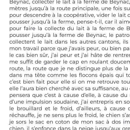
Beynac, collecter le lait à la ferme de Beynac
mètres jusqu’à la route principale, une fois su
pour descendre à la coopérative, vider le lait
pousser jusqu’à la ferme, pense-t-il, car il aime
pour faire la collecte du lait à la ferme de 
pousser jusqu’à la ferme de Beynac, le patron
collectent le lait dans les autres cantons, i
mon travail parce que j’avais peur, ou bien pa
le cas bien sûr, j’ai peur et j’ai hâte de ren
me suffit de garder le cap en roulant doucem
route, la route que je ne distingue plus de la
dans ma tête comme les flocons épais qui t
c’est bien fait pour elle si on me retrouve to
elle l’aura bien cherché avec sa suffisance, au
pensera que c’est à cause d’elle, à cause du 
d’une impulsion soudaine, j’ai entrepris en s
le brouillard et le froid, d’ailleurs, à caus
réchauffe, je ne sens plus le froid, le chien s
je sors le sac en coton de mon sac à dos imp
chien, il s’enfonce dans la neige jusqu’aux or