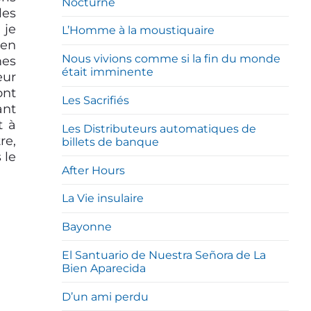
Nocturne
les
 je
L’Homme à la moustiquaire
ien
Nous vivions comme si la fin du monde
mes
était imminente
eur
ont
Les Sacrifiés
ant
t à
Les Distributeurs automatiques de
re,
billets de banque
 le
After Hours
La Vie insulaire
Bayonne
El Santuario de Nuestra Señora de La
Bien Aparecida
D’un ami perdu