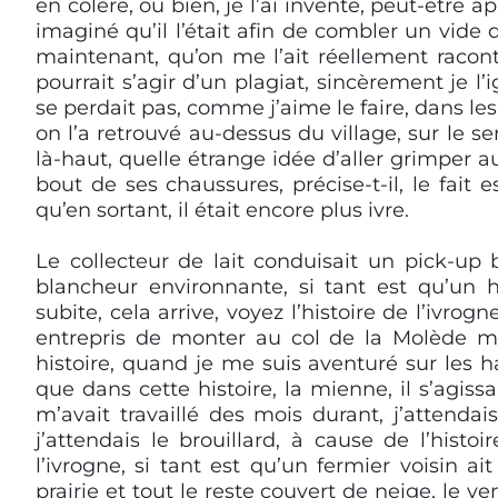
en colère, ou bien, je l’ai inventé, peut-être ap
imaginé qu’il l’était afin de combler un vide d
maintenant, qu’on me l’ait réellement racontée,
pourrait s’agir d’un plagiat, sincèrement je l’
se perdait pas, comme j’aime le faire, dans les dé
on l’a retrouvé au-dessus du village, sur le se
là-haut, quelle étrange idée d’aller grimper au
bout de ses chaussures, précise-t-il, le fait e
qu’en sortant, il était encore plus ivre.
Le collecteur de lait conduisait un pick-up b
blancheur environnante, si tant est qu’un h
subite, cela arrive, voyez l’histoire de l’ivrog
entrepris de monter au col de la Molède ma
histoire, quand je me suis aventuré sur les 
que dans cette histoire, la mienne, il s’agiss
m’avait travaillé des mois durant, j’attendais
j’attendais le brouillard, à cause de l’histo
l’ivrogne, si tant est qu’un fermier voisin ait
prairie et tout le reste couvert de neige, le v