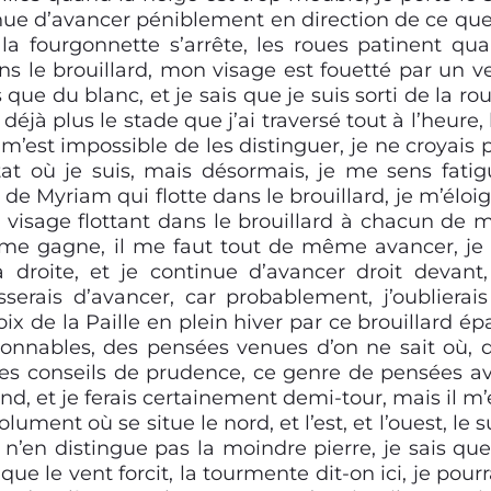
nue d’avancer péniblement en direction de ce que
 la fourgonnette s’arrête, les roues patinent qu
 dans le brouillard, mon visage est fouetté par un v
 que du blanc, et je sais que je suis sorti de la rou
déjà plus le stade que j’ai traversé tout à l’heure, 
 m’est impossible de les distinguer, je ne croyais 
at où je suis, mais désormais, je me sens fatig
 de Myriam qui flotte dans le brouillard, je m’éloi
visage flottant dans le brouillard à chacun de 
 me gagne, il me faut tout de même avancer, je
droite, et je continue d’avancer droit devant,
serais d’avancer, car probablement, j’oublierais
ix de la Paille en plein hiver par ce brouillard épa
sonnables, des pensées venues d’on ne sait où, 
des conseils de prudence, ce genre de pensées a
and, et je ferais certainement demi-tour, mais il m’
ument où se situe le nord, et l’est, et l’ouest, le s
 n’en distingue pas la moindre pierre, je sais que
 que le vent forcit, la tourmente dit-on ici, je pourr