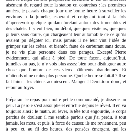
aisément du regard toute la station en contrebas : les premières
années, je passais chaque jour une bonne heure à surveiller les
environs à la jumelle, espérant et craignant tout à la fois
d’apercevoir quelque quidam furetant autour des immeubles et
des chalets. Il y eut bien, au début, quelques visiteurs, quelques
pilleurs sans doute, qui chargeaient leur automobile de ce qu’ils
avaient pu dégoter ici, mais jamais il ne leur vint l’idée de
grimper sur les crêtes, et bientôt, faute de carburant sans doute,
je ne vis plus personne dans ces parages. Excepté Pierre
évidemment, qui allait à pied. De toute façon, aujourd’hui,
jumelles ou pas, je n’y vois plus assez bien pour distinguer autre
chose que l’ombre de ces vieux bâtiments abandonnés. Et
n’attends ni ne crains plus personne. Quelle heure se fait-il ? Il se
fait faim – les chiens acquiescent. Manger ! Demi-tour donc, et
retour au foyer.
Préparant le repas pour notre petite communauté, je disserte un
peu. La parole s’est assouplie et enrichie depuis le réveil. Il en va
toujours ainsi : le matin, au lever, la tête tout engourdie, le corps
perclus de douleur, il me semble parfois que j’ai perdu, à tout
jamais, les mots, et puis, à force de causer, ils me reviennent, peu
à peu, et, au fil des heures, des pensées émergent, qui les