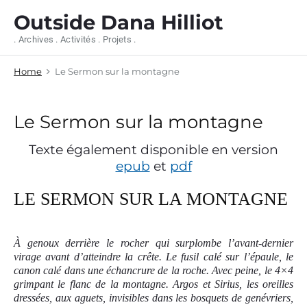
S
Outside Dana Hilliot
k
i
. Archives . Activités . Projets .
p
t
Home
Le Sermon sur la montagne
o
c
o
n
Le Sermon sur la montagne
t
e
Texte également disponible en version
n
epub
et
pdf
t
LE SERMON SUR LA MONTAGNE
À genoux derrière le rocher qui surplombe l’avant-dernier
virage avant d’atteindre la crête. Le fusil calé sur l’épaule, le
canon calé dans une échancrure de la roche. Avec peine, le 4×4
grimpant le flanc de la montagne. Argos et Sirius, les oreilles
dressées, aux aguets, invisibles dans les bosquets de genévriers,