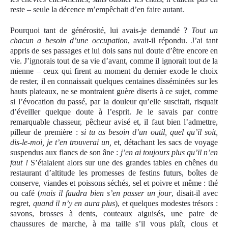
reste – seule la décence m’empêchait d’en faire autant.
Pourquoi tant de générosité, lui avais-je demandé ?
Tout un
chacun a besoin d’une occupation
, avait-il répondu. J’ai tant
appris de ses passages et lui dois sans nul doute d’être encore en
vie. J’ignorais tout de sa vie d’avant, comme il ignorait tout de la
mienne – ceux qui firent au moment du dernier exode le choix
de rester, il en connaissait quelques centaines disséminées sur les
hauts plateaux, ne se montraient guère diserts à ce sujet, comme
si l’évocation du passé, par la douleur qu’elle suscitait, risquait
d’éveiller quelque doute à l’esprit. Je le savais par contre
remarquable chasseur, pêcheur avisé et, il faut bien l’admettre,
pilleur de première :
si tu as besoin d’un outil, quel qu’il soit,
dis-le-moi, je t’en trouverai un,
et, détachant les sacs de voyage
suspendus aux flancs de son âne :
j’en ai toujours plus qu’il n’en
faut !
S’étalaient alors sur une des grandes tables en chênes du
restaurant d’altitude les promesses de festins futurs, boîtes de
conserve, viandes et poissons séchés, sel et poivre et même : thé
ou café (
mais il faudra bien s’en passer un jour
, disait-il avec
regret,
quand il n’y en aura plus
), et quelques modestes trésors :
savons, brosses à dents, couteaux aiguisés, une paire de
chaussures de marche, à ma taille s’il vous plaît, clous et