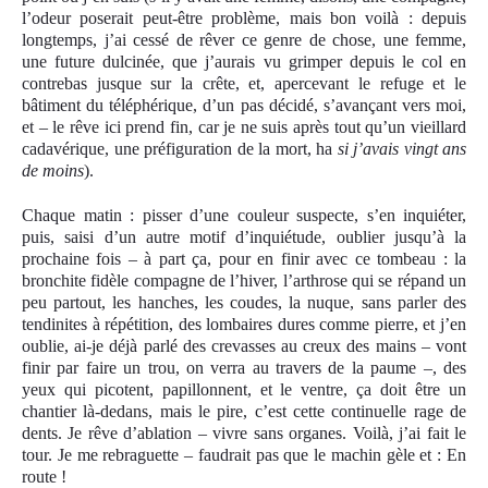
l’odeur poserait peut-être problème, mais bon voilà : depuis
longtemps, j’ai cessé de rêver ce genre de chose, une femme,
une future dulcinée, que j’aurais vu grimper depuis le col en
contrebas jusque sur la crête, et, apercevant le refuge et le
bâtiment du téléphérique, d’un pas décidé, s’avançant vers moi,
et – le rêve ici prend fin, car je ne suis après tout qu’un vieillard
cadavérique, une préfiguration de la mort, ha
si j’avais vingt ans
de moins
).
Chaque matin : pisser d’une couleur suspecte, s’en inquiéter,
puis, saisi d’un autre motif d’inquiétude, oublier jusqu’à la
prochaine fois – à part ça, pour en finir avec ce tombeau : la
bronchite fidèle compagne de l’hiver, l’arthrose qui se répand un
peu partout, les hanches, les coudes, la nuque, sans parler des
tendinites à répétition, des lombaires dures comme pierre, et j’en
oublie, ai-je déjà parlé des crevasses au creux des mains – vont
finir par faire un trou, on verra au travers de la paume –, des
yeux qui picotent, papillonnent, et le ventre, ça doit être un
chantier là-dedans, mais le pire, c’est cette continuelle rage de
dents. Je rêve d’ablation – vivre sans organes. Voilà, j’ai fait le
tour. Je me rebraguette – faudrait pas que le machin gèle et : En
route !