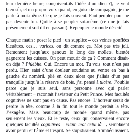
leur dernière heure, conçoivent-ils l’idée d’un dieu ?), le vent
bien sûr, et ma propre voix quand, en guise de compagnie, je me
parle à moi-même. Ce que je fais souvent. Faut peupler pour ne
pas devenir fou. Quitte à se peupler soi-même (ce que je fais
présentement soit dit en passant). Repeupler le monde déserté.
Chaque matin : poser le pied : un supplice – ces veines gonflées
bleuâtres, ces…
varices
, on dit comme ça. Mot pas très joli.
Remontent jusqu’aux genoux le long des mollets, bientôt
gagneront les cuisses. On peut mourir de ça ? Comment disait-
on déjà ?
Phlébite
. Oui. Encore un mot. Tu vois, tout n’est pas
perdu. Hier, saisi d’une douleur soudaine au ventre en bas à
gauche du nombril, plié en deux alors que j’allais d’un pas
tranquille jusqu’à la réserve de bois, j’ai pensé à
ulcère
. J’oublie
parce que je suis seul, sans personne avec qui parler
véritablement – racontait l’aviateur du Petit Prince. Mes facultés
cognitives ne sont pas en cause. Pas encore. L’horreur serait de
perdre la tête, comme à la fin tout le monde perdait la tête.
J’exagère. Mais beaucoup de monde quand même, pas
seulement les vieux. Et le reste, ceux qui conservaient encore
quelques facultés
cognitives – vilain mot celui-là –
, semblaient
avoir perdu et l’âme et l’esprit. Se stupidisaient. S’imbécilisaient.