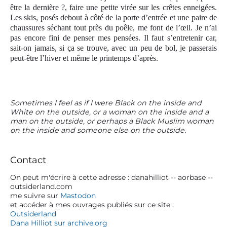
être la dernière ?, faire une petite virée sur les crêtes enneigées.
Les skis, posés debout à c
ô
té de la porte d’entrée et une paire de
chaussures séchant tout près du poêle, me font de l’œil. Je n’ai
pas encore fini de penser mes pensées. Il faut s’entretenir car,
sait-on jamais, si ça se trouve, avec un peu de bol, je passerais
peut-être l’hiver et même le printemps d’après.
P
Sometimes I feel as if I were Black on the inside and
White on the outside, or a woman on the inside and a
r
man on the outside, or perhaps a Black Muslim woman
i
on the inside and someone else on the outside.
m
a
r
Contact
y
S
On peut m'écrire à cette adresse : danahilliot -- aorbase --
outsiderland.com
i
me suivre sur
Mastodon
d
et accéder à mes ouvrages publiés sur ce site :
e
Outsiderland
b
Dana Hilliot sur archive.org