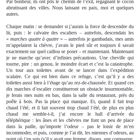
Par bonheur, ils ont pris le chemin de l’exil, regagnant le cocon
abrutissant des villes. Nous laissant en paix, moi et quelques
autres.
Chaque matin : se demander si j’aurais la force de descendre du
lit, puis : le calvaire des escaliers – autrefois, descendais les
«
marches quatre à quatre
» – autrefois je gambadais, mes amis
m’appelaient la chèvre, j’avais le pied sûr et toujours il savait
exactement sur quel caillou se poser – et maintenant. Maintenant
je ne marche qu’avec d’infinies précautions. Une cheville qui
tourne, pire : un genou, le moindre écart et c’est la catastrophe.
Un tour aux toilettes avant de se lancer dans l’expédition
scalaire. Ce qui est bien dans ce refuge, c’est qu’il y a des
toilettes aussi bien à l’étage qu’au rez-de-chaussée. Et quand ces
dix marches d’escalier constitueront un obstacle insurmontable,
je ferais mes nuits en bas, dans la salle du restaurant, près du
poêle à bois. Pas la place qui manque. Et, quand il fait trop
chaud l’été, et il fait souvent trop chaud l’été, de plus en plus
chaud me semble-t-il, j’ai encore le hall d’arrivée du
téléphérique : les ânes et les chèvres me font un peu de place
dans la paille, qu’importe l’odeur – pas le loisir de m’en
incommoder, et puis, comme je l’ai dit, les miennes d’odeurs, au
point où j’en suis (s’il y avait une femme, disons, une compagne,