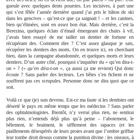
gueule avec quelques dents pourries. Les incisives, à part une
qui s’est fêlée l’année dernière quand j’ai pris le bâton de ski
dans les gencives – qu’est-ce que ça saignait ! – et les canines,
bien qu’élimées, sont en
assez
bon état. Mais derrière, c’est la
Berezina, quelques éclats d’émail émergeant des chairs à vif,
j’avais bien essayé de me tailler un dentier de fortune en
récupérant des. Comment dire ? C’est assez glauque je sais,
récupérer les dentiers des morts. On en trouve ici, en cherchant
bien, dans la campagne abandonnée, et quelques morts et leurs
dentiers. D’un autre côté, pourquoi s’inquiéter du « qu’en dira-t-
on » ? («
qu’en dira-t-on
», ça aussi ça me revient) Qui donc
écoute ? Sans parler des lecteurs. Les bêtes s’en fichent et ne
souffrent pas ces scrupules. Personne donc ne dira quoi que ce
soit.
Voilà ce que (je) suis devenu. Est-ce ma faute si les dentistes ont
déserté le pays en même temps que les médecins ? Sans parler
des ophtalmologistes. Bientôt, n’y verrai plus rien, ne sentirai
plus rien, n’entends déjà plus qu’à peine – l’aboiement, le
bêlement, le braiment, le sifflement des rapaces (et les
piaillements désespérés de leurs proies avant que l’ombre griffue
leur tombe droit dessus comme la punition divine : les oiseaux, à