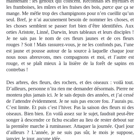
maintenant : les genoux qui coincent. Reconnais les myrtilles et
les framboises, les mûres et les fraises des bois,
parce que
ça se
mange. Me méfie trop des champignons pour n’en cueillir qu’un
seul. Bref, je n’ai aucunement besoin de nommer les choses, et
les choses semblent se passer fort bien d’être identifiées. Aux
orties Aristote, Linné, Darwin, leurs tableaux et leurs disciples !
Je ne sais pas le nom de ces fleurs jaunes et de ces fleurs
rouges ? Soit ! Mais rassurez-vous, je ne les confonds pas, l’une
est jaune et pousse autour de la source à laquelle chaque jour
nous nous abreuvons, mes compagnons et moi, et l’autre est
rouge, et se plaît mieux à la lisière de la forêt de sapins en
contrebas !
Des arbres, des fleurs, des rochers, et des oiseaux : voilà tout.
D’ailleurs, personne n’ira rien me demander désormais. Pierre ne
montera plus jamais ici. Je le sais depuis des années, et j’ai cessé
de l’attendre évidemment. Je ne suis pas encore fou. J’aurais pu.
C’est limite. Et puis c’est l’hiver. Pas la saison des fleurs ni des
oiseaux. Bien bien. En voilà assez sur le sujet, faudrait peut-être
songer à descendre ce fichu escalier au lieu de rester debout sur
la première marche à ruminasser. Attaquer la journée. Quel jour
d’ailleurs ? L’année, je ne suis pas sûr, le mois je suppose,
janvier, le jour, aucune idée.