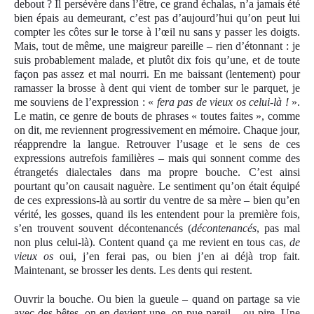
debout ? Il persévère dans l’être, ce grand échalas, n’a jamais été
bien épais au demeurant, c’est pas d’aujourd’hui qu’on peut lui
compter les côtes sur le torse à l’œil nu sans y passer les doigts.
Mais, tout de même, une maigreur pareille – rien d’étonnant : je
suis probablement malade, et plutôt dix fois qu’une, et de toute
façon pas assez et mal nourri. En me baissant (lentement) pour
ramasser la brosse à dent qui vient de tomber sur le parquet, je
me souviens de l’expression : «
fera pas de vieux os celui-là !
».
Le matin, ce genre de bouts de phrases « toute
s
faites », comme
on dit, me reviennent progressivement en mémoire. Chaque jour,
réapprendre la langue. Retrouver l’usage et le sens de ces
expressions autrefois familières – mais qui sonnent comme des
étrangetés dialectales dans ma propre bouche. C’est ainsi
pourtant qu’on causait naguère. Le sentiment qu’on était équipé
de ces expressions-là au sortir du ventre de sa mère – bien qu’en
vérité, les gosses, quand ils les entendent pour la première fois,
s’en trouvent souvent décontenancés (
décontenancés
, pas mal
non plus celui-là). Content quand ça me revient en tous cas,
de
vieux os
oui, j’en ferai pas, ou bien j’en ai déjà trop fait.
Maintenant, se brosser les dents. Les dents qui restent.
Ouvrir la bouche. Ou bien la gueule – quand on partage sa vie
avec des bêtes, on en devient une, on pue pareil – ou pire. Une