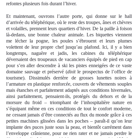
refontes plusieurs fois durant l’hiver.
Et maintenant, ouvrons l’autre porte, qui donne sur le hall
d’arrivée du téléphérique, où le reste des troupes, ânes et chèvres
et volailles, prennent leurs quartiers d’hiver. De la paille à foison
là-dedans, une bonne chaleur animale. Les biquettes viennent
me lécher la pogne, les poules s’ébrouent et leurs plumes
volettent de leur propre chef jusqu’au plafond. Ici, il y a bien
longtemps, naguère et jadis, les cabines du téléphérique
déversaient des troupeaux de vacanciers équipés de pied en cap
pour s’en aller descendre à ski les pistes enneigées de ce vaste
domaine sauvage et préservé (
dixit
le prospectus de l’office de
tourisme). Dissimulés derrière de grosses lunettes noires à
l’armature en plastique renforcée, couvert
s
de vêtements souples
mais étanches et parfaitement adaptés aux conditions hivernales,
ainsi parfaitement, pensaient-ils, protégés du dehors et de la
morsure du froid – triomphant de l’inhospitalière nature en
s’équipant même en ces conditions de tout le confort moderne,
ne cessant jamais d’être connectés au flux du monde grâce à ces
petites machines glissé
e
s dans les poches – paraît-il qu’on leur
implante des puces juste sous la peau, et bientôt carrément dans
l’enveloppe crânienne, pour ne rien rater et ne jamais perdre le