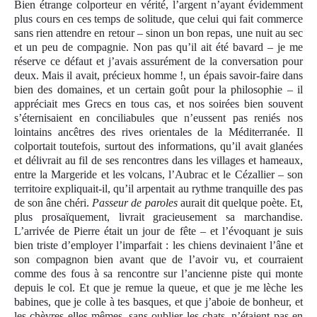
Bien étrange colporteur en vérité, l’argent n’ayant évidemment
plus cours en ces temps de solitude, que celui qui fait commerce
sans rien attendre en retour – sinon un bon repas, une nuit au sec
et un peu de compagnie. Non pas qu’il ait été bavard – je me
réserve ce défaut et j’avais assurément de la conversation pour
deux. Mais il avait, précieux homme !, un épais savoir-faire dans
bien des domaines, et un certain goût pour la philosophie – il
appréciait mes
G
recs en tous cas, et nos soirées bien souvent
s’éternisaient en conciliabules que n’eussent pas reniés nos
lointains ancêtres des rives orientales de la Méditerranée. Il
colportait toutefois, surtout des informations, qu’il avait glanées
et délivrait au fil de ses rencontres dans les villages et hameaux,
entre la Margeride et les volcans, l’Aubrac et le Cézallier – son
territoire expliquait-il, qu’il arpentait au rythme tranquille des pas
de son âne chéri.
Passeur de paroles
aurait dit quelque poète. Et,
plus prosaïquement, livrait gracieusement sa marchandise.
L’arrivée de Pierre était un jour de fête – et l’évoquant je suis
bien triste d’employer l’imparfait : les chiens devinaient l’âne et
son compagnon bien avant que de l’avoir vu, et courraient
comme des fous à sa rencontre sur l’ancienne piste qui monte
depuis le col. Et que je remue la queue, et que je me lèche les
babines, que je colle à tes basques, et que j’aboie de bonheur, et
les chèvres elles-mêmes, sans oublier les chats, n’étaient pas en