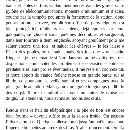
bancs et tables en bois vaillamment ancrés dans les graviers. Le
pylône de télécommunications, monstre d’aluminium et d’acier,
couché par la tempête peu après la fermeture de la station, donc
peu avant mon arrivée, remplit son office de pare-neige, on est
bien protégé ici, d’ailleurs les chiens, déjà épuisés par leurs
galopades, se glissent sous quelques décombres et surgissent,
dans leur fourrure à demi-englacée, aboyant goulûment pour me
saluer encore une fois, et saluer les chèvres – je les laisse à
l’écart des poules, on ne sait jamais, des fois que – une petite
fringale – je me demande si Noé dans son arche avait prévu des
dispositions pour éviter les problèmes de coexistence entre les
prédateurs et leurs proies éventuelles. Il me reste un coq cela dit,
et notre apport de viande fraîche repose en grande partie sur sa
libido, ce pour quoi je veille sur lui et ses compagnes avec la
plus grande attention. Mais ça ne dure guère longtemps (la libido
des coqs). Il m’en faudrait au moins un autre. Je croise les
doigts. En attendant, nous avons au moins des œufs.
Retour dans le hall du téléphérique : la pile de bois est encore
bien fournie – devrait suffire pour la saison froide. On passera
l’hiver – ou pas. Quelques aller-retours jusqu’au poêle, avec une
flopée de bûchettes au creux des bras. Y aller doucement. On n’a