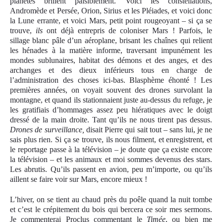
planètes brillent paisiblement. Voici les constellations,
Andromède et Persée, Orion, Sirius et les Pléiades, et voici donc
la Lune errante, et voici Mars, petit point rougeoyant – si ça se
trouve,
ils
ont déjà entrepris de coloniser Mars ! Parfois, le
sillage blanc pâle d’un aéroplane, brisant les chaînes qui relient
les
h
énades à la matière informe, traversant impunément les
mondes sublunaires, habitat des démons et des anges, et des
archanges et des dieux inférieurs tous en charge de
l’administration des choses ici-bas. Blasphème éhonté ! Les
premières années, on voyait souvent des drones survolant la
montagne, et quand ils stationnaient juste au-dessus du refuge, je
les gratifiais d’hommages assez peu hiératiques avec le doigt
dressé de la main droite. Tant qu’ils ne nous tirent pas dessus.
Dr
o
nes de surveillance,
disait Pierre qui sait tout – sans lui, je ne
sais plus rien. Si ça se trouve, ils nous filment, et enregistrent, et
le reportage passe à la télévision – je doute que ça existe encore
la télévision – et les animaux et moi sommes devenus des stars.
Les abrutis. Qu’ils passent en avion, peu m’importe, ou qu’ils
aillent se faire voir sur Mars, encore mieux !
L’hiver, on se tient au chaud près du poêle quand la nuit tombe
et c’est le crépitement du bois qui bercera ce soir mes sermons.
Je commenterai Proclus commentant le
Timée
, ou bien me