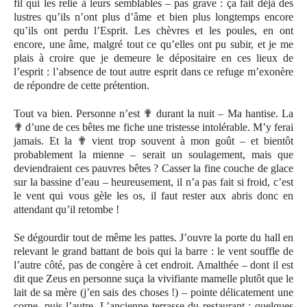
fil qui les relie à leurs semblables – pas grave : ça fait déjà des
lustres qu’ils n’ont plus d’âme et bien plus longtemps encore
qu’ils ont perdu l’Esprit. Les chèvres et les poules, en ont
encore, une âme, malgré tout ce qu’elles ont pu subir, et je me
plais à croire que je demeure le dépositaire en ces lieux de
l’esprit : l’absence de tout autre esprit dans ce refuge m’exonère
de répondre de cette prétention.
Tout va bien. Personne n’est
✟
durant la nuit – Ma hantise. La
✟
d’une de ces bêtes me fiche une tristesse intolérable. M’y ferai
jamais. Et la
✟
vient trop souvent à mon goût – et bientôt
probablement la mienne – serait un soulagement, mais que
deviendraient ces pauvres bêtes ? Casser la fine couche de glace
sur la bassine d’eau – heureusement, il n’a pas fait si froid, c’est
le vent qui vous gèle les os, il faut rester aux abris donc en
attendant qu’il retombe !
Se dégourdir tout de même les pattes. J’ouvre la porte du hall en
relevant le grand battant de bois qui la barre : le vent souffle de
l’autre côté, pas de congère à cet endroit. Amalthée – dont il est
dit que Zeus en personne suça la vivifiante mamelle plutôt que le
lait de sa mère (j’en sais des choses !) – pointe délicatement une
corne, puis l’autre. L’ancienne terrasse du restaurant : quelques