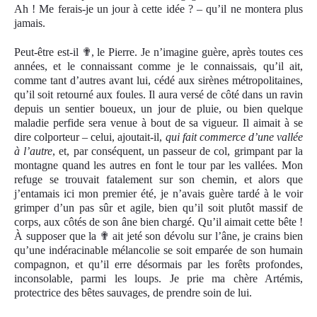
Ah ! Me ferais-je un jour à cette idée ? – qu’il ne montera plus
jamais.
Peut-être est-il
✟
, le Pierre. Je n’imagine guère, après toutes ces
années, et le connaissant comme je le connaissais, qu’il ait,
comme tant d’autres avant lui, cédé aux sirènes métropolitaines,
qu’il soit retourné aux foules. Il aura versé de côté dans un ravin
depuis un sentier boueux, un jour de pluie, ou bien quelque
maladie perfide sera venue à bout de sa vigueur. Il aimait à se
dire colporteur – celui, ajoutait-il,
qui fait commerce d’une vallée
à l’autre
, et, par conséquent, un passeur de col, grimpant par la
montagne quand les autres en font le tour par les vallées. Mon
refuge se trouvait fatalement sur son chemin, et alors que
j’entamais ici mon premier été, je n’avais guère tardé à le voir
grimper d’un pas sûr et agile, bien qu’il soit plutôt massif de
corps, aux côtés de son âne bien chargé. Qu’il aimait cette bête !
À supposer que la
✟
ait jeté son dévolu sur l’âne, je crains bien
qu’une indéracinable mélancolie se soit emparé
e
de son humain
compagnon, et qu’il erre désormais par les forêts profondes,
inconsolable, parmi les loups. Je prie ma chère Artémis,
protectrice des bêtes sauvages, de prendre soin de lui.