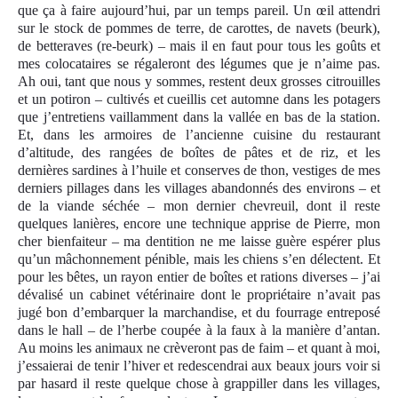
que ça à faire aujourd’hui, par un temps pareil. Un œil attendri
sur le stock de pommes de terre, de carottes, de navets (beurk),
de betteraves (re-beurk) – mais il en faut pour tous les goûts et
mes colocataires se régaleront des légumes que je n’aime pas.
Ah oui, tant que nous y sommes, restent deux grosses citrouilles
et un potiron – cultivés et cueillis cet automne dans les potagers
que j’entretiens vaillamment dans la vallée en bas de la station.
Et, dans les armoires de l’ancienne cuisine du restaurant
d’altitude, des rangées de boîtes de pâtes et de riz, et les
dernières sardines à l’huile et conserves de thon, vestiges de mes
derniers pillages dans les villages abandonnés des environs – et
de la viande séchée – mon dernier chevreuil, dont il reste
quelques lanières, encore une technique apprise de Pierre, mon
cher bienfaiteur – ma dentition ne me laisse guère espérer plus
qu’un mâchonnement pénible, mais les chiens s’en délectent. Et
pour les bêtes, un rayon entier de boîtes et rations diverses – j’ai
dévalisé un cabinet vétérinaire dont le propriétaire n’avait pas
jugé bon d’embarquer la marchandise, et du fourrage entreposé
dans le hall – de l’herbe coupée à la faux à la manière d’antan.
Au moins les animaux ne crèveront pas de faim – et quant à moi,
j’essaierai de tenir l’hiver et redescendrai aux beaux jours voir si
par hasard il reste quelque chose à grappiller dans les villages,