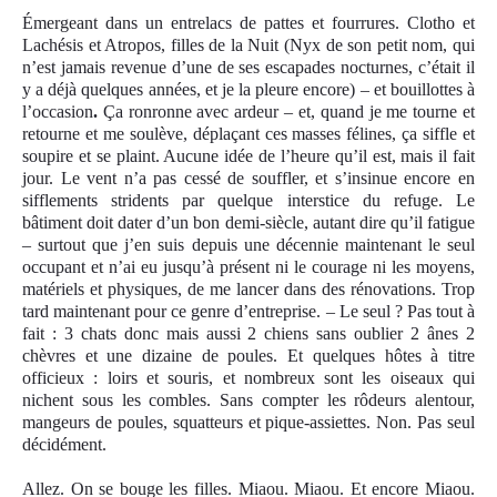
Émergeant dans un entrelacs de pattes et fourrures. Clotho et
Lachésis et Atropos, filles de la Nuit (Nyx de son petit nom, qui
n’est jamais revenue d’une de ses escapades nocturnes, c’était il
y a déjà quelques années, et je la pleure encore) – et bouillottes à
l’occasion
.
Ça ronronne avec ardeur – et, quand je me tourne et
retourne et me soulève, déplaçant ces masses félines, ça siffle et
soupire et se plaint. Aucune idée de l’heure qu’il est, mais il fait
jour. Le vent n’a pas cessé de souffler, et s’insinue encore en
sifflements stridents par quelque interstice du refuge. Le
bâtiment doit dater d’un bon demi-siècle, autant dire qu’il fatigue
– surtout que j’en suis depuis une décennie maintenant le seul
occupant et n’ai eu jusqu’à présent ni le courage ni les moyens,
matériels et physiques, de me lancer dans des rénovations. Trop
tard maintenant pour ce genre d’entreprise. – Le seul ? Pas tout à
fait : 3 chats donc mais aussi 2 chiens sans oublier 2 ânes 2
chèvres et une dizaine de poules. Et quelques hôtes à titre
officieux : loirs et souris, et nombreux sont les oiseaux qui
nichent sous les combles. Sans compter les rôdeurs alentour,
mangeurs de poules, squatteurs et pique-assiettes. Non. Pas seul
décidément.
Allez. On se bouge les filles. Miaou. Miaou. Et encore Miaou.