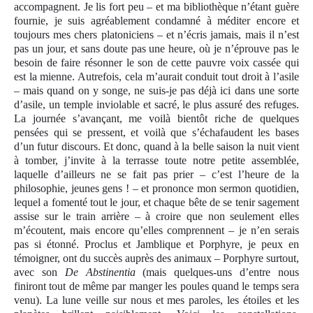
accompagnent. Je lis fort peu – et ma bibliothèque n’étant guère
fournie, je suis agréablement condamné à méditer encore et
toujours mes chers platoniciens – et n’écris jamais, mais il n’est
pas un jour, et sans doute pas une heure, où je n’éprouve pas le
besoin de faire résonner le son de cette pauvre voix cassée qui
est la mienne. Autrefois, cela m’aurait conduit tout droit à l’asile
– mais quand on y songe, ne suis-je pas déjà ici dans une sorte
d’asile, un temple inviolable et sacré, le plus assuré des refuges.
La journée s’avançant, me voilà bientôt riche de quelques
pensées qui se pressent, et voilà que s’échafaudent les bases
d’un futur discours. Et donc, quand à la belle saison la nuit vient
à tomber, j’invite à la terrasse tout
e
notre petite assemblée,
laquelle d’ailleurs ne se fait pas prier – c’est l’heure de la
philosophie, jeunes gens ! – et prononce mon sermon quotidien,
lequel a fomenté tout le jour, et chaque bête de se tenir sagement
assise sur le train arrière – à croire que non seulement elles
m’écoutent, mais encore qu’elles comprennent – je n’en serais
pas si étonné. Proclus et Jamblique et Porphyre, je peux en
témoigner, ont du succès auprès des animaux – Porphyre surtout,
avec son
De Abstinentia
(mais quelques-uns d’entre nous
finiront tout de même par manger les poules quand le temps sera
venu). La lune veille sur nous et mes paroles, les étoiles et les