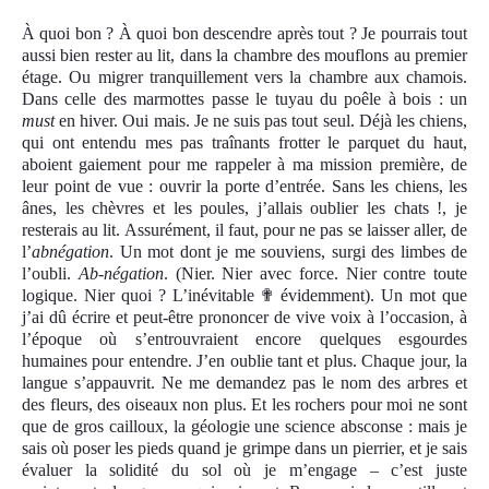
À
quoi bon ?
À
quoi bon descendre après tout ? Je pourrais tout
aussi bien rester au lit, dans la chambre des mouflons au premier
étage. Ou migrer tranquillement vers la chambre aux chamois.
Dans celle des marmottes passe le tuyau du poêle à bois : un
must
en hiver. Oui mais. Je ne suis pas tout seul. Déjà les chiens,
qui ont entendu mes pas traînants frotter le parquet du haut,
aboient gaiement pour me rappeler à ma mission première, de
leur point de vue : ouvrir la porte d’entrée. Sans les chiens, les
ânes, les chèvres et les poules, j’allais oublier les chats !, je
resterais au lit. Assurément, il faut, pour ne pas se laisser aller, de
l’
abnégation
. Un mot dont je me souviens, surgi des limbes de
l’oubli.
Ab-négation
. (Nier. Nier avec force. Nier contre toute
logique. Nier quoi ? L’inévitable
✟
évidemment). Un mot que
j’ai dû écrire et peut-être prononcer de vive voix à l’occasion, à
l’époque où s’entrouvraient encore quelques esgourdes
humaines pour entendre. J’en oublie tant et plus. Chaque jour, la
langue s’appauvrit. Ne me demandez pas le nom des arbres et
des fleurs, des oiseaux non plus. Et les rochers pour moi ne sont
que de gros cailloux, la géologie une science absconse : mais je
sais où poser les pieds quand je grimpe dans un pierrier, et je sais
évaluer la solidité du sol où je m’engage – c’est juste