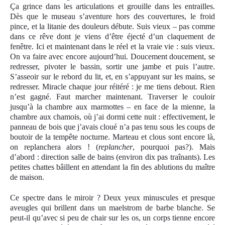
Ça grince dans les articulations et grouille dans les entrailles.
Dès que le museau s’aventure hors des couvertures, le froid
pince, et la litanie des douleurs débute. Suis vieux – pas comme
dans ce rêve dont je viens d’être éjecté d’un claquement de
fenêtre. Ici et maintenant dans le réel et la vraie vie : suis vieux.
On va faire avec encore aujourd’hui. Doucement doucement, se
redresser, pivoter le bassin, sortir une jambe et puis l’autre.
S’asseoir sur le rebord du lit, et, en s’appuyant sur les mains, se
redresser. Miracle chaque jour réitéré : je me tiens debout. Rien
n’est gagné. Faut marcher maintenant. Traverser le couloir
jusqu’à la chambre aux marmottes – en face de la mienne, la
chambre aux chamois, où j’ai dormi cette nuit : effectivement, le
panneau de bois que j’avais cloué n’a pas tenu sous les coups de
b
o
utoir de la tempête nocturne. Marteau et clous sont encore là,
on replanchera alors ! (
replancher
, pourquoi pas?). Mais
d’abord : direction salle de bains (environ dix pas traînants). Les
petites chattes bâillent en attendant la fin des ablutions du maître
de maison.
Ce spectre dans le miroir ? Deux yeux minuscules et presque
aveugles qui brillent dans un maelstrom de barbe blanche. Se
peut-il qu’avec si peu de chair sur les os, un corps tienne encore