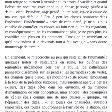
mon refuge se mettent à trembler et les arbres à vaciller, et quand
l’obscurité nocturne enveloppe toute chose, je songe plutôt à la
✟
qui vient. Peut-être, ai-je pensé l’autre nuit, est-ce à cause de
ma vue qui défaille ? Peu à peu les choses sombrent dans
l’indistinct, l’indéterminé – privé de cette clarté, je ne suis plus
capable de contrôler les choses au loin rien qu’en les regardant,
et conséquemment, ne les reconnaissant plus, je ne puis plus les
contrôler non plus en les nommant. J’imagine en tremblant ce
qu’il adviendrait si je devenais tout à fait aveugle – sans doute
mourrais-je de terreur.
En attendant, je m’accroche au peu qui reste ici de l’humanité :
quelques hôtels et restaurants en ruine, les pylônes des
remontées mécaniques pris par la rouille, de pathétiques
panneaux disséminés sur les pentes : les marmottes (piste verte),
les chamois (piste bleue), les mouflons (piste rouge) témoignant
à la fois de la présence supposée, mais rarement aperçue par les
skieurs, des dites bêtes dans les environs, et du manque
d’imagination de leur concepteur, mais encore : des palanquées
de câbles épais comme une de mes cuisses – quoique, vu
l’épaisseur des d
i
tes… –, et toutes ces chaussées, autrefois
empierrées, ces routes goudronnées à l’arrivée de la station, ces