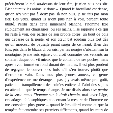
précisément le ciel au-dessus de leur tête, je n’en suis pas sûr.
Bienheureux les animaux donc –. Quand le brouillard est dense,
qu’on n’y voit pas à deux pas, là non plus, je ne fais pas mon
fier. Les yeux, quand ils n’ont plus rien à voir, perdent toute
utilité. Perdu dans cette immensité blanche, l’homme fixe
stupidement ses chaussures, ou ses mains, il se rapporte à ce qui
lui reste à voir, des parties de son propre corps, un bout de bois
qui dépasse de la neige, et son cœur bat soudain plus fort dès
qu’un morceau de paysage paraît surgir de ce néant. Bien des
fois, pris dans le blizzard, ou saisi par les nuages s’abattant sur la
montagne, je me suis égaré : on croit connaître ces versants au
sommet duquel on vit mieux que le contenu de ses poches, mais
après avoir tourné en rond durant des heures, il est plus prudent
de regagner le couvert des bois, s’il s’en trouve, plutôt que
d’errer en vain. Dans mes plus jeunes années, ce genre
d’expérience ne me dérangeait pas, j’y avais même pris goût,
patientant tranquillement des soirées entières à l’abri des sapins
en attendant que le temps change. Je me disais alors :
se perdre
de la sorte remet l’homme sur le droit chemin
, mais avec l’âge,
ces adages philosophiques concernant la mesure de l’homme ne
me consolent plus guère – quand le brouillard monte et que la
tempête fait entendre ses premiers sifflements, quand les murs de