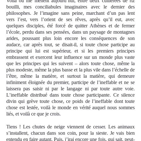
Voilà où me mènent aujourd’hui, entre deux cuillerées de riz
bouilli, mes conciliabules imaginaires avec le dernier des
philosophes. Je l’imagine sans peine, marchant d’un pas lent
vers l’est, vers l’orient de ses rêves, après qu’il eut, avec
quelques disciples, été forcé de quitter Athènes et de fermer
l’école, perdu dans ses pensées, dans un paysage de montagnes
arides, poussant plus loin encore les conséquences de son
audace, car après tout, se disait-il, si toute chose participe au
principe qui lui est supérieur, et si les premiers principes
embrassent et exercent leur influence sur un monde plus vaste
que les principes qui les suivent – alors toute chose, même la
plus modeste, même la plus basse et la plus vile dans l’échelle de
l’être, même la matière, et surtout la matière, qui demeure
infiniment éloignée du premier, participe de l’ineffable et ne se
laissera pas saisir ni par le langage ni par toute autre voie.
L’ineffable distribué dans toute chose participante. Ce silence
divin qui grève toute chose, ce poids de l’ineffable dont toute
chose est lestée, voilà le monde en vérité auquel nous sommes
liés, et voilà ce que je crois.
Tiens ! Les chutes de neige viennent de cesser. Les animaux
s’installent, chacun dans son coin, pour la sieste. Je vais bien
entendu en faire autant. Puis, j’irai encore une fois, qui sait, peut-