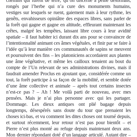
chemins qui furent de terre, qu’on discerne à peine désormais,
rongés par l’herbe qui n’a cure des monuments humains,
vestiges sur lesquels se ruent, gaiement mais à leur rythme, les
genêts, envahisseurs opiniâtre des espaces libres, sans parler de
la forêt qui gagne et gagne en altitude, effleurant maintenant les
crêtes, malgré les tempêtes, laissant libre cours à leur avidité
spatiale – il faut habiter ici durant dix ans pour se convaincre de
l’intentionnalité animant ces âmes végétales, et finir par se faire à
l’idée qu’à leur manière ces communautés de sapins se meuvent
et poursuivent des fins – les platoniciens accordaient aux plantes
une âme végétative, et même les cailloux tenaient au bout du
compte de l’Un relevant de ses administrations divines, mais il
faudrait amender Proclus en ajoutant que, considérée comme un
tout, la forêt participe à sa façon de la mobilité, et semble dotée
d’une âme collective et animale – après tout certains insectes
n’est-ce pas ? – Ah ! Me voilà parti de nouveau, avec mes
pensées. Mais je n’ai plus personne avec qui les partager.
Dommage. Les dieux antiques ont plié bagage depuis
longtemps, désespérés sans doute du tour que prenaient les
choses ici-bas, et vu comment les dites choses ont tourné depuis,
et surtout récemment, leur retour n’est pas pour bientôt – et
Pierre n’est plus monté au refuge depuis maintenant deux ans.
Mon dernier répondant doté d’un langage articulé. Autant dire –