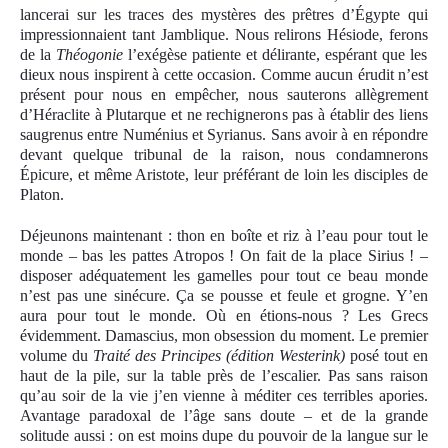
lancerai sur les traces des mystères des prêtres d’Égypte qui
impressionnaient tant Jamblique. Nous relirons Hésiode, feron
s
de la
Théogonie
l’exégèse patiente et délirante, espérant que les
dieux nous inspirent à cette occasion. Comme aucun érudit n’est
présent pour nous en empêcher, nous sauterons allègrement
d’Héraclite à Plutarque et ne rechignerons pas à établir des liens
saugrenus entre Numénius et Syrianus. Sans avoir à en répondre
devant quelque tribunal de la raison, nous condamnerons
Épicure, et même Aristote, leur préférant de loin les disciples de
Platon.
Déjeunons maintenant : thon en boîte et riz à l’eau pour tout le
monde – bas les pattes Atropos ! On fait de la place Sirius ! –
disposer adéquatement les gamelles pour tout ce beau monde
n’est pas une sinécure. Ça se pousse et feule et grogne. Y’en
aura pour tout le monde. Où en étions-nous ? Les
G
recs
évidemment. Damascius, mon obsession du moment. Le premier
volume du
Traité des Principes (édition Westerink)
posé tout en
haut de la pile, sur la table près de l’escalier. Pas sans raison
qu’au soir de la vie j’en vienne à méditer ces terribles apories.
Avantage paradoxal de l’âge sans doute – et de la grande
solitude aussi : on est moins dupe du pouvoir de la langue sur le