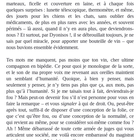
marteaux, ficelle et couverture en laine, et à chaque fois
quelques surprises : lunette télescopique, thermomètre, et même,
des jouets pour les chiens et les chats, sans oublier des
médicaments, de plus en plus rares avec les années, et souvent
périmés – là aussi, quand il n’y en aura plus, que deviendrons-
nous ? Et surtout, par Dyonisos !, il se débrouillait toujours, je ne
sais par quel miracle, pour apporter une bouteille de vin – que
nous buvions ensemble évidemment.
Tes mots me manquent, pas moins que ton vin, cher ultime
compagnon en bipédie. Ce pour quoi je monologue de la sorte,
et le son de ma propre voix me revenant aux oreilles maintient
un semblant d’humanité. Quoique, à bien y penser, mais
seulement y penser, je n’y tiens pas plus que ça, aux mots, pas
plus qu’à l’humanité. Si je me taisais tout à fait, deviendrais-je
fou ? Mais peut-on devenir fou s’il n’est personne pour vous en
faire la remarque – et vous
signaler
à qui de droit. Ou, peut-être
après tout, suffit-il de disposer d’une conception de la folie, ce
que c’est qu’être fou, ou d’une conception de la normalité, ce
qui revient au même, pour se considérer soi-même comme fou ?
Ah ! Même débarrassé de toute cette armée de juges qui vous
articulent une société, me voilà encore embarrassé du magistrat