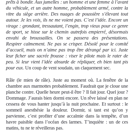
prêts à bondir. Aux jumelles : un homme et une femme à l’avant
du véhicule, et un autre homme, probablement armé, contre la
vitre du siège arrière. Des nuages de poussière s’élevant tout
autour. Je les vois, ils ne me voient pas. C’est l’idée. Encore un
virage : grondant, tressautant, l’engin, trop vieux pour ce genre
de sport, se hisse sur le chemin autrefois empierré, désormais
envahi de broussailles. On se passera des présentations.
Respirer calmement. Ne pas se crisper. Désolé pour le comité
d’accueil, mais on n’aime pas trop être dérangé par ici. Juste
leur ficher une sacrée frousse : viser le pilote mais le rater de
peu. Si leur vient l’idée absurde de répliquer, eh bien tant pis
pour eux.
Un coup de vent soudain, un claquement sec.
Râle (le mien de râle). Juste au moment où. La fenêtre de la
chambre aux marmottes probablement. Faudrait que je cloue une
planche contre. Quelle heure peut-il être ? Il fait jour. Quel jour ?
Dommage. J’aurais bien dormi encore. Un rêve laissé en plan ne
cessera de vous hanter jusqu’à la nuit prochaine. Et surtout : le
sommeil anesthésie la douleur. Dormir, si tant est qu’on y
parvienne, c’est profiter d’un
e
accalmie dans la tempête, d’un
havre paisible dans l’océan des larmes. T’inquiète : un de ces
matins, tu ne te réveilleras pas.