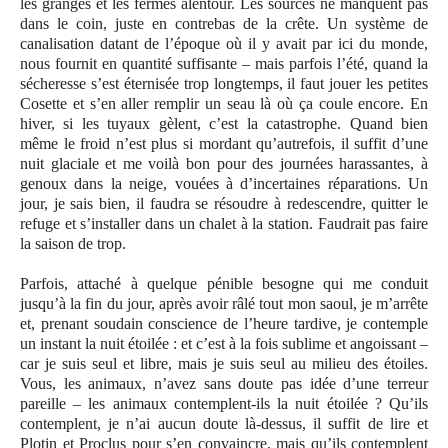
les granges et les fermes alentour. Les sources ne manquent pas
dans le coin, juste en contrebas de la crête. Un système de
canalisation datant de l’époque où il y avait par ici du monde,
nous fournit en quantité suffisante – mais parfois l’été, quand la
sécheresse s’est éternisée trop longtemps, il faut jouer les petites
Cosette et s’en aller remplir un seau là où ça coule encore. En
hiver, si les tuyaux gèlent, c’est la catastrophe. Quand bien
même le froid n’est plus si mordant qu’autrefois, il suffit d’une
nuit glaciale et me voilà bon pour des journées harassantes, à
genoux dans la neige, vouées à d’incertaines réparations. Un
jour, je sais bien, il faudra se résoudre à redescendre, quitter le
refuge et s’installer dans un chalet à la station. Faudrait pas faire
la saison de trop.
Parfois, attaché à quelque pénible besogne qui me conduit
jusqu’à la fin du jour, après avoir râlé tout mon saoul, je m’arrête
et, prenant soudain conscience de l’heure tardive, je contemple
un instant la nuit étoilée : et c’est à la fois sublime et angoissant –
car je suis seul et libre, mais je suis seul au milieu des étoiles.
Vous, les animaux, n’avez sans doute pas idée d’une terreur
pareille – les animaux contemplent-ils la nuit étoilée ? Qu’ils
contemplent, je n’ai aucun doute là-dessus, il suffit de lire et
Plotin et Proclus pour s’en convaincre, mais qu’ils contemplent