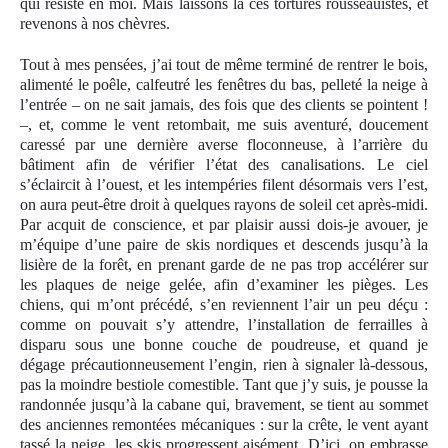
qui résiste en moi. Mais laissons là ces tortures rousseauistes, et
revenons à nos chèvres.
Tout à mes pensées, j’ai tout de même terminé de rentrer le bois,
alimenté le poêle, calfeutré les fenêtres du bas, pelleté la neige à
l’entrée – on ne sait jamais, des fois que des clients se pointent !
–, et, comme le vent retombait, me suis aventuré, doucement
caressé par une dernière averse floconneuse, à l’arrière du
bâtiment afin de vérifier l’état des canalisations. Le ciel
s’éclaircit à l’ouest, et les intempéries filent désormais vers l’est,
on aura peut-être droit à quelques rayons de soleil cet après-midi.
Par acqui
t
de conscience, et par plaisir aussi dois-je avouer, je
m’équipe d’une paire de skis nordiques et descends jusqu’à la
lisière de la forêt, en prenant garde de ne pas trop accélérer sur
les plaques de neige gelée, afin d’examiner les pièges. Les
chiens, qui m’ont précédé, s’en reviennent l’air un peu déçu :
comme on pouvait s’y attendre, l’installation de ferrailles à
disparu sous une bonne couche de poudreuse, et quand je
dégage précautionneusement l’engin, rien à signaler là-dessous,
pas la moindre bestiole comestible. Tant que j’y suis, je pousse la
randonnée jusqu’à la cabane qui, bravement, se tient au sommet
des anciennes remontées mécaniques : sur la crête, le vent ayant
tassé la neige, les skis progressent aisément. D’ici, on embrasse