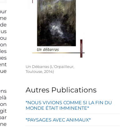
our
mme
 de
lus
(ou
’on
les
ues
ent
Un Débarras (L'Orpailleur,
que
Toulouse, 2014)
Autres Publications
ens
elà
*NOUS VIVIONS COMME SI LA FIN DU
ion
MONDE ÉTAIT IMMINENTE*
git
par
*PAYSAGES AVEC ANIMAUX*
une