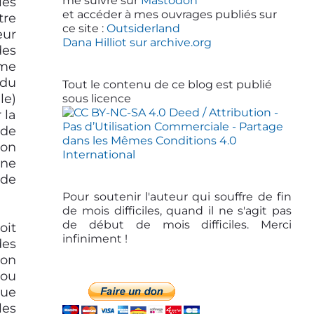
d
me suivre sur
Mastodon
les
et accéder à mes ouvrages publiés sur
tre
e
ce site :
Outsiderland
eur
b
Dana Hilliot sur archive.org
des
a
me
 du
r
Tout le contenu de ce blog est publié
le)
sous licence
 la
 de
ion
une
de
Pour soutenir l'auteur qui souffre de fin
de mois difficiles, quand il ne s'agit pas
de début de mois difficiles. Merci
oit
infiniment !
des
ion
 ou
que
les