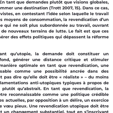
 En tant que demandes plutôt que visions globales,
mmer une destination (Trott 2007, 15). Dans ce cas,
stes, en contestant l’idée selon laquelle le travail
é des moyens de consommation, la revendication d’un
ie qui ne soit plus subordonnée au travail, ouvrant
 de nouveaux terrains de lutte. Le fait est que ces
érer des effets politiques qui dépassent la réforme
tant qu’utopie, la demande doit constituer un
fond, générer une distance critique et stimuler
e manière optimale en tant que revendication, une
issable comme une possibilité ancrée dans des
 pas dire qu’elle doit être « réaliste » – du moins
s lamentations anti-utopiques typiques à propos de
 plutôt qu’abstrait. En tant que revendication, la
t être reconnaissable comme une politique crédible
 actuelles, par opposition à un délire, un exercice
le vœu pieux. Une revendication utopique doit être
t un changement substantiel, tout en s’inscrivant