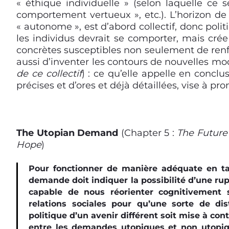
« éthique individuelle » (selon laquelle ce s
comportement vertueux », etc.). L’horizon de l
« autonome », est d’abord collectif, donc poli
les individus devrait se comporter, mais crée 
concrètes susceptibles non seulement de renfor
aussi d’inventer les contours de nouvelles moda
de ce collectif
) : ce qu’elle appelle en conclus
précises et d’ores et déjà détaillées, vise à pro
The Utopian Demand
(Chapter 5 :
The Future
Hope
)
Pour fonctionner de manière adéquate en ta
demande doit indiquer la possibilité d’une rupt
capable de nous réorienter cognitivement s
relations sociales pour qu’une sorte de dis
politique d’un avenir différent soit mise à co
entre les demandes utopiques et non utopiqu