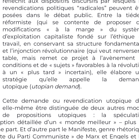
réfléchit aux dispositifs discursifs par lesquels 
revendications politiques “radicales” peuvent ê
posées dans le débat public. Entre la tiéd
réformiste (qui se contente de proposer 
modifications « à la marge » du systè
d’exploitation capitaliste fondé sur l’éthique
travail, en conservant sa structure fondamenta
et l’injonction révolutionnaire (qui veut renverser
table, mais remet ce projet à l’avènement
conditions et de « sujets » favorables à la révolut
à un « plus tard » incertain), elle élabore 
stratégie qu’elle appelle la deman
utopique (
utopian demand
).
Cette demande ou revendication utopique d
elle-même être distinguée de deux autres mo
de propositions utopiques : la spéculat
ription détaillée d’un « monde meilleur » – plus
part. Et d’autre part le Manifeste, genre rhétori
este du Parti Communiste » de Marx et Engels et 