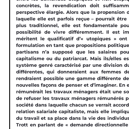
concrètes, la revendication doit suffisa
perspective élargie. Alors que la propension d
laquelle elle est parfois reçue – pourrait êtr
plus traditionnel, elle est fondamentale p
possibilité de vivre différemment. Il est i
méritent le qualificatif d’« utopiques » o
formulation en tant que propositions politique
partisans n’a supposé que les salaires po
capitalisme ou du patriarcat. Mais ils/elles 
système genré caractérisé par une division d
différentes, qui donneraient aux femmes de
rendraient possible une gamme différente de c
nouvelles façons de penser et d’imaginer. En e
rémunérait les travaux ménagers était une so
de refuser les travaux ménagers rémunérés po
société dans laquelle chacun se verrait accord
relation salariale capitaliste, mais elle impli
du travail et sa place dans la vie des individ
Trott en parlant de « demande directionnelle