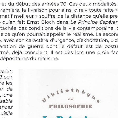
0 et du début des années 70. Ces deux modalités
emière, la livraison pour ainsi dire « toute faite »
atif meilleur » souffre de la distance qu’elle pr
ue qu’en fait Ernst Bloch dans
Le Principe
E
spéra
 détachée des conditions de la vie contemporaine, 
 de ce qu’on pourrait appeler le réalisme. La secon
 avec son caractère d’urgence, d’exhortation, « d’
aration de guerre dont le défaut est de postu
rmé, déjà conscient. Il est dès lors une proie fac
 dépositaires du réalisme.
opian
Bloch
re les
er de
, une
sable
ances
u’elle