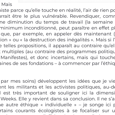
 Mais
ste parce qu’elle touche en réalité, l’air de rien p
ourrait être le plus vulnérable. Revendiquer, co
 une diminution du temps de travail (la semaine
minimum inconditionné, peut paraître en effet p
 que, par exemple, en appeler dès maintenant 
tion » ou « la destruction des inégalités ». Mais si l
telles propositions, il apparaît au contraire qu’el
 et multiples (au contraire des programmes politiq
 Manifestes), et donc incertains, mais qui touch
aines de ses fondations – à commencer par l’éthi
t par mes soins) développent les idées que je vi
nt les militants et les activistes politiques, au-d
l est très important de souligner ici la dimens
 Weeks. Elle y revient dans sa conclusion. Il ne s’a
e autre éthique « individuelle » – je songe ici 
ains courants écologistes à se focaliser sur 