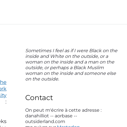
P
Sometimes I feel as if I were Black on the
inside and White on the outside, or a
r
woman on the inside and a man on the
i
outside, or perhaps a Black Muslim
woman on the inside and someone else
m
on the outside.
The
a
ork
r
ity
Contact
y
 :
S
On peut m'écrire à cette adresse :
danahilliot -- aorbase --
i
ks
outsiderland.com