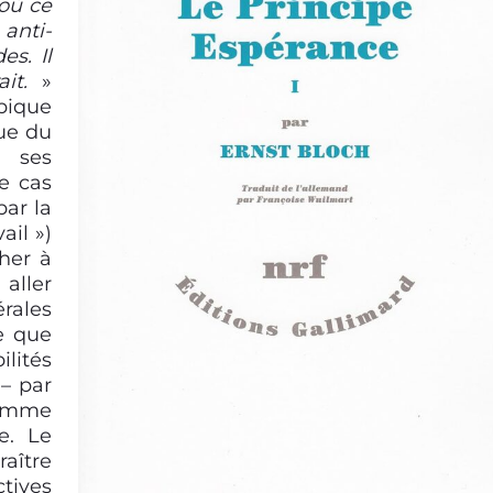
 où ce
anti-
s. Il
it.
»
pique
ue du
t ses
e cas
par la
ail »)
cher à
 aller
rales
se que
lités
 – par
 comme
e. Le
aître
ives