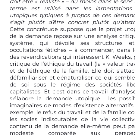
doit être « réaliste » – du moins dans le sens
terme est utilisé dans les lamentations 
utopiques typiques à propos de ces demande
s’agit plutôt d’être concret plutôt qu’abstra
Cette concrétude suppose que le projet uto
de la demande repose sur une analyse critiq
système, qui dévoile ses structures e
occultations fétiches – à commencer, dans l
des revendications qui intéressent K. Weeks, 
critique de l’éthique du travail (la « valeur trav
et de l’éthique de la famille. Elle doit s’atta
défamiliariser et dénaturaliser ce qui semble
de soi sous le régime des sociétés libé
capitalistes. Et c’est dans ce travail d’analy
s’élabore la demande utopique : les possibi
imaginaires de modes d’existence alternatifs
exemple, le refus du travail et de la famille
les socles indiscutables de la vie collectiv
contenu de la demande elle-même peut par
modeste comparée aux perspect