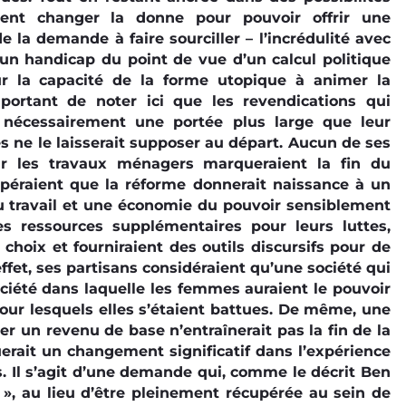
mment changer la donne pour pouvoir offrir une
e la demande à faire sourciller – l’incrédulité avec
e un handicap du point de vue d’un calcul politique
our la capacité de la forme utopique à animer la
mportant de noter ici que les revendications qui
nt nécessairement une portée plus large que leur
s ne le laisserait supposer au départ. Aucun de ses
ur les travaux ménagers marqueraient la fin du
espéraient que la réforme donnerait naissance à un
u travail et une économie du pouvoir sensiblement
s ressources supplémentaires pour leurs luttes,
hoix et fourniraient des outils discursifs pour de
ffet, ses partisans considéraient qu’une société qui
ciété dans laquelle les femmes auraient le pouvoir
ur lesquels elles s’étaient battues. De même, une
er un revenu de base n’entraînerait pas la fin de la
querait un changement significatif dans l’expérience
us. Il s’agit d’une demande qui, comme le décrit Ben
 », au lieu d’être pleinement récupérée au sein de