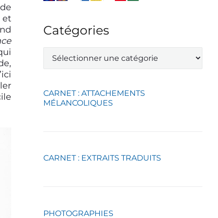
 de
 et
Catégories
end
nce
C
qui
a
de,
t
ici
é
ler
g
CARNET : ATTACHEMENTS
ile
o
MÉLANCOLIQUES
r
i
e
s
CARNET : EXTRAITS TRADUITS
PHOTOGRAPHIES