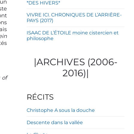
 un
*DES HIVERS*
ste
VIVRE ICI. CHRONIQUES DE L’ARRIÈRE-
ont
PAYS (2017)
ons
ais
ISAAC DE L’ÉTOILE moine cistercien et
ein
philosophe
tés
|ARCHIVES (2006-
2016)|
 of
RÉCITS
Christophe A sous la douche
Descente dans la vallée