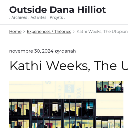
S
Outside Dana Hilliot
k
i
. Archives . Activités . Projets .
p
t
Home
Expériences / Théories
Kathi Weeks, The Utopi
o
c
o
novembre 30, 2024
by
danah
n
Kathi Weeks, The
t
e
n
t