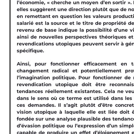
l’économie, « cherche un moyen d’en sortir ».
elles suggèrent une direction plutôt que de no
en remettant en question les valeurs productivi
salarié est la source et le titre de propriét
revenu de base indique la possibilité d’une v
ainsi de nouvelles perspectives théoriques et
revendications utopiques peuvent servir à gén
spécifique.
Ainsi, pour fonctionner efficacement en 
changement radical et potentiellement pro
l’imagination politique. Pour fonctionner d
revendication utopique doit être reconna
tendances réellement existantes. Cela ne veut
dans le sens où ce terme est utilisé dans le
ces demandes. Il s’agit plutôt d’être concret
vision utopique à laquelle elle est liée doi
fondée sur une analyse plausible des tendances
d’évasion politique ou l’expression d’un simp
capable de produire un effet d’éloignement e