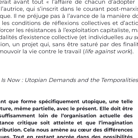
erait avant tout « l’affaire de chacun d’adopter
’autrice, qui s’inscrit dans le courant post-marxi
tique. Il ne préjuge pas à l’avance de la manière d
les conditions de réflexions collectives et d’acti
cer les résistances à l’exploitation capitaliste, m
lités d’existence collective (et individuelles
au s
ion, un projet qui, sans être saturé par des finali
mouvoir la vie contre le travail (
life against work
).
 Is Now : Utopian Demands and the Temporalities
nt que forme spécifiquement utopique, une telle
ure, même partielle, avec le présent. Elle doit être
uffisamment loin de l’organisation actuelle des
tance critique soit atteinte et que l’imagination
ntribution. Cela nous amène au cœur des différences
es. Tout en restant ancrée dans des possibilités