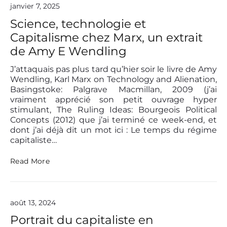
c
janvier 7, 2025
u
m
Science, technologie et
u
Capitalisme chez Marx, un extrait
l
a
de Amy E Wendling
t
i
J’attaquais pas plus tard qu’hier soir le livre de Amy
o
Wendling, Karl Marx on Technology and Alienation,
n
Basingstoke: Palgrave Macmillan, 2009 (j’ai
i
vraiment apprécié son petit ouvrage hyper
n
stimulant, The Ruling Ideas: Bourgeois Political
i
t
Concepts (2012) que j’ai terminé ce week-end, et
i
dont j’ai déjà dit un mot ici : Le temps du régime
a
capitaliste…
l
e
S
Read More
e
c
t
i
l
e
’
n
o
août 13, 2024
c
c
e
Portrait du capitaliste en
c
,