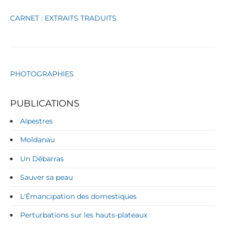
t
é
CARNET : EXTRAITS TRADUITS
2
0
2
4
)
PHOTOGRAPHIES
PUBLICATIONS
Alpestres
Moldanau
Un Débarras
Sauver sa peau
L'Émancipation des domestiques
Perturbations sur les hauts-plateaux