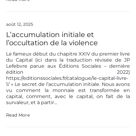
O
’
c
O
c
i
u
s
l
août 12, 2025
i
t
f
L’accumulation initiale et
a
i
t
l’occultation de la violence
r
i
a
o
l
Le fameux début du chapitre XXIV du premier livre
n
o
du Capital (ici dans la traduction révisée de JP
d
g
Lefebvre parue aux Éditions Sociales – dernière
e
e
édition 2022)
l
r
https://editionssociales.fr/catalogue/le-capital-livre-
’
a
h
1/ « Le secret de l’accumulation initiale. Nous avons
i
i
vu comment la monnaie est transformée en
l
s
capital, comment, avec le capital, on fait de la
l
t
survaleur, et à partir…
e
o
u
i
r
L
Read More
r
s
’
e
a
c