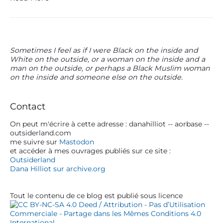
t
e
a
e
é
l
i
C
2
’
a
l
0
h
p
2
u
i
4
m
P
Sometimes I feel as if I were Black on the inside and
t
)
i
White on the outside, or a woman on the inside and a
a
r
l
man on the outside, or perhaps a Black Muslim woman
l
i
i
on the inside and someone else on the outside.
d
m
a
e
a
t
M
r
i
a
Contact
o
y
r
n
x
S
On peut m'écrire à cette adresse : danahilliot -- aorbase --
n
:
outsiderland.com
i
a
l
me suivre sur
Mastodon
d
t
e
et accéder à mes ouvrages publiés sur ce site :
e
i
c
Outsiderland
b
o
t
Dana Hilliot sur archive.org
n
a
u
a
r
r
l
e
Tout le contenu de ce blog est publié sous licence
e
s
(
,
L
é