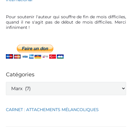
e
t
C
é
a
2
Pour soutenir l'auteur qui souffre de fin de mois difficiles,
p
0
quand il ne s'agit pas de début de mois difficiles. Merci
i
2
infiniment !
t
4
a
(
l
1
d
)
e
M
a
r
x
Catégories
:
l
C
e
a
c
t
t
é
u
g
r
CARNET : ATTACHEMENTS MÉLANCOLIQUES
o
e
r
s
i
,
e
é
s