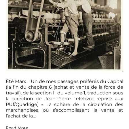
e
a
n
C
p
d
a
i
l
p
t
i
i
a
n
t
l
g
a
i
l
s
d
m
e
e
M
m
a
e
r
s
x
u
P
:
r
l
é
o
Été Marx !! Un de mes passages préférés du Capital
e
s
s
(la fin du chapitre 6 (achat et vente de la force de
c
à
t
travail), de la section II du volume 1, traduction sous
t
l
t
la direction de Jean-Pierre Lefebvre reprise aux
u
’
h
PUf/Quadrige) « La sphère de la circulation des
r
a
u
marchandises, où s’accomplissent la vente et
e
u
m
s
n
l’achat de la…
b
,
e
n
é
d
L
Read More