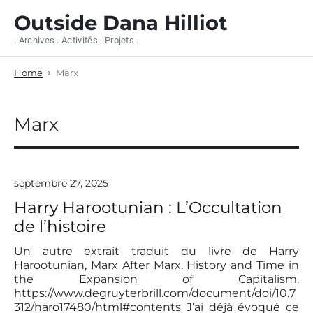
S
Outside Dana Hilliot
k
i
. Archives . Activités . Projets .
p
t
Home
Marx
o
c
o
n
Marx
t
e
n
t
septembre 27, 2025
Harry Harootunian : L’Occultation
de l’histoire
Un autre extrait traduit du livre de Harry
Harootunian, Marx After Marx. History and Time in
the Expansion of Capitalism.
https://www.degruyterbrill.com/document/doi/10.7
312/haro17480/html#contents J’ai déjà évoqué ce