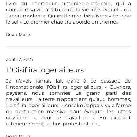
livre du chercheur arménien-américain, qui a
consacré sa vie à l’étude de la vie intellectuelle du
Japon moderne. Quand le néolibéralisme « touche
le sol » Le premier chapitre aborde un thème…
H
Read More
a
r
r
y
août 12, 2025
H
a
L’Oisif ira loger ailleurs
r
o
Je n’avais jamais fait gaffe à ce passage de
o
l’Internationale (l’Oisif ira loger ailleurs) « Ouvriers,
t
paysans, nous sommes Le grand parti des
u
travailleurs, La terre n’appartient qu’aux hommes,
n
L’oisif ira loger ailleurs. » Anselm Jappe y va à l’arme
i
a
de destruction massive pour évoquer les luttes
n
ouvrières « pour le travail ». « En exaltant
:
ultérieurement l’ethos protestant du…
L
’
L
Read More