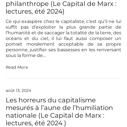
u
philanthrope (Le Capital de Marx :
t
l
e
lectures, été 2024)
t
c
a
h
t
Ce qui exaspère chez le capitaliste, c’est qu’il ne lui
n
i
suffit pas d’exploiter la plus grande partie de
o
o
l’humanité et de saccager la totalité de la terre, des
l
n
océans et du ciel, il lui faut aussi composer un
o
d
portrait moralement acceptable de sa propre
g
e
i
personne, justifier ses bassesses en les renversant
l
e
sous la forme de…
a
e
v
t
P
i
Read More
C
o
o
a
r
l
p
t
e
i
r
n
t
août 13, 2024
a
c
a
i
e
Les horreurs du capitalisme
l
t
i
mesurés à l’aune de l’humiliation
d
s
u
nationale (Le Capital de Marx :
m
c
e
lectures, été 2024 )
a
c