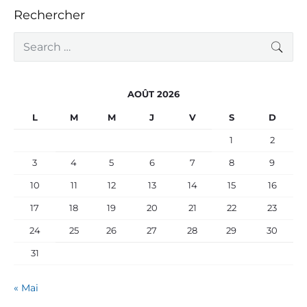
Rechercher
S
SEA
e
a
r
c
AOÛT 2026
h
f
L
M
M
J
V
S
D
o
r
1
2
:
3
4
5
6
7
8
9
10
11
12
13
14
15
16
17
18
19
20
21
22
23
24
25
26
27
28
29
30
31
« Mai