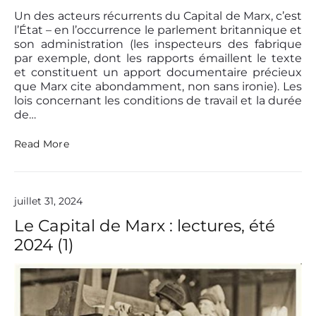
p
h
i
Un des acteurs récurrents du Capital de Marx, c’est
e
t
l’État – en l’occurrence le parlement britannique et
z
a
son administration (les inspecteurs des fabrique
M
l
par exemple, dont les rapports émaillent le texte
a
i
et constituent un apport documentaire précieux
r
s
que Marx cite abondamment, non sans ironie). Les
x
t
,
lois concernant les conditions de travail et la durée
e
u
de…
e
n
n
e
p
L
Read More
x
h
e
t
i
s
r
l
h
a
a
o
i
juillet 31, 2024
n
r
t
t
r
Le Capital de Marx : lectures, été
d
h
e
e
2024 (1)
r
u
A
o
r
m
p
s
y
e
d
E
(
u
W
L
c
e