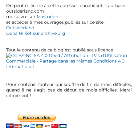
S
On peut m'écrire à cette adresse : danahilliot -- aorbase --
’
outsiderland.com
i
a
me suivre sur
Mastodon
d
et accéder à mes ouvrages publiés sur ce site :
r
e
Outsiderland
t
b
Dana Hilliot sur archive.org
a
i
r
c
Tout le contenu de ce blog est publié sous licence
l
e
Pour soutenir l'auteur qui souffre de fin de mois difficiles,
quand il ne s'agit pas de début de mois difficiles. Merci
infiniment !