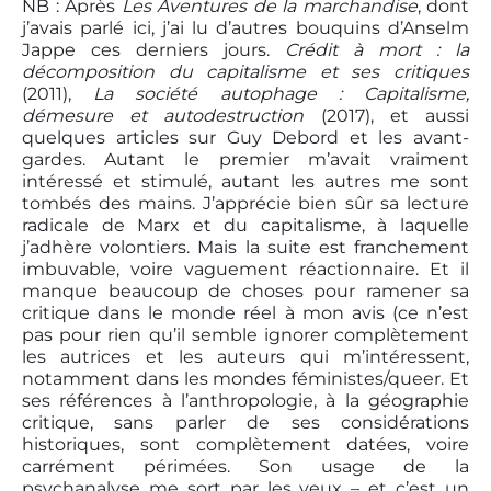
NB : Après
Les Aventures de la marchandise
, dont
j’avais parlé ici, j’ai lu d’autres bouquins d’Anselm
Jappe ces derniers jours.
Crédit à mort : la
décomposition du capitalisme et ses critiques
(2011),
La société autophage : Capitalisme,
démesure et autodestruction
(2017), et aussi
quelques articles sur Guy Debord et les avant-
gardes. Autant le premier m’avait vraiment
intéressé et stimulé, autant les autres me sont
tombés des mains. J’apprécie bien sûr sa lecture
radicale de Marx et du capitalisme, à laquelle
j’adhère volontiers. Mais la suite est franchement
imbuvable, voire vaguement réactionnaire. Et il
manque beaucoup de choses pour ramener sa
critique dans le monde réel à mon avis (ce n’est
pas pour rien qu’il semble ignorer complètement
les autrices et les auteurs qui m’intéressent,
notamment dans les mondes féministes/queer. Et
ses références à l’anthropologie, à la géographie
critique, sans parler de ses considérations
historiques, sont complètement datées, voire
carrément périmées. Son usage de la
psychanalyse me sort par les yeux – et c’est un