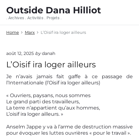
S
Outside Dana Hilliot
k
i
. Archives . Activités . Projets .
p
t
Home
Marx
L’Oisif ira loger ailleurs
o
c
o
n
août 12, 2025
by
danah
t
L’Oisif ira loger ailleurs
e
n
Je n’avais jamais fait gaffe à ce passage de
t
l’Internationale (l’Oisif ira loger ailleurs)
« Ouvriers, paysans, nous sommes
Le grand parti des travailleurs,
La terre n’appartient qu’aux hommes,
L’oisif ira loger ailleurs. »
Anselm Jappe y va à l’arme de destruction massive
pour évoquer les luttes ouvrières « pour le travail ».