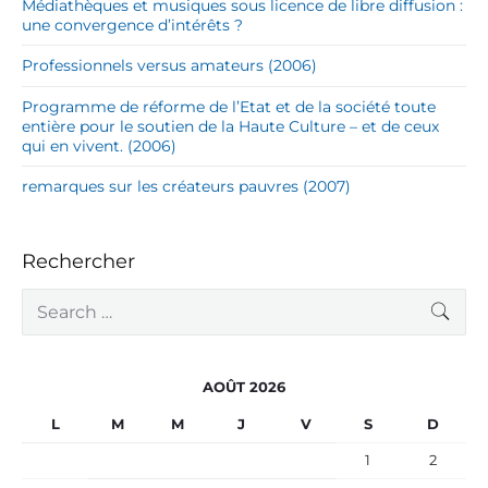
Médiathèques et musiques sous licence de libre diffusion :
une convergence d’intérêts ?
Professionnels versus amateurs (2006)
Programme de réforme de l’Etat et de la société toute
entière pour le soutien de la Haute Culture – et de ceux
qui en vivent. (2006)
remarques sur les créateurs pauvres (2007)
Rechercher
S
SEA
e
a
r
c
AOÛT 2026
h
f
L
M
M
J
V
S
D
o
r
1
2
: