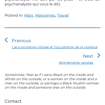
psychanalyste qui vous le dit).
Posted in:
Marx
,
Marxismes
,
Travail
N
a
v
Previous
i
P
L’accumulation initiale et l’occultation de la violence
r
g
Next
e
a
v
N
Alignements racistes
t
i
e
o
i
x
P
Sometimes I feel as if I were Black on the inside and
u
t
o
White on the outside, or a woman on the inside and a
r
s
p
man on the outside, or perhaps a Black Muslim woman
n
i
p
o
on the inside and someone else on the outside.
m
o
d
s
s
a
t
e
t
r
:
Contact
l
:
y