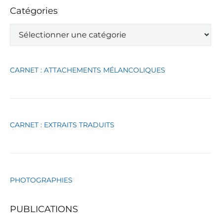
Catégories
C
a
t
é
g
CARNET : ATTACHEMENTS MÉLANCOLIQUES
o
r
i
e
s
CARNET : EXTRAITS TRADUITS
PHOTOGRAPHIES
PUBLICATIONS