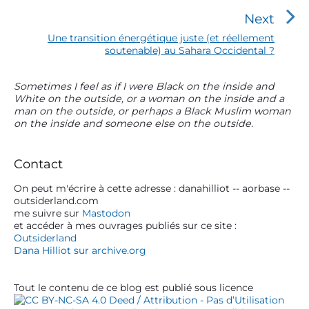
e
a
Next
v
t
i
N
Une transition énergétique juste (et réellement
o
soutenable) au Sahara Occidental ?
e
i
u
x
o
s
t
P
Sometimes I feel as if I were Black on the inside and
n
p
p
White on the outside, or a woman on the inside and a
r
o
o
d
man on the outside, or perhaps a Black Muslim woman
i
s
s
on the inside and someone else on the outside.
e
m
t
t
a
l
:
:
r
Contact
’
y
a
S
On peut m'écrire à cette adresse : danahilliot -- aorbase --
outsiderland.com
r
i
me suivre sur
Mastodon
d
t
et accéder à mes ouvrages publiés sur ce site :
e
Outsiderland
i
b
Dana Hilliot sur archive.org
c
a
r
l
Tout le contenu de ce blog est publié sous licence
e