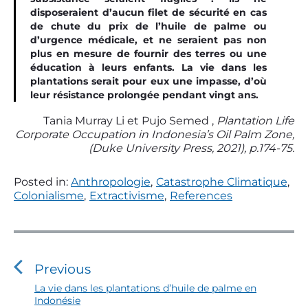
disposeraient d’aucun filet de sécurité en cas
de chute du prix de l’huile de palme ou
d’urgence médicale, et ne seraient pas non
plus en mesure de fournir des terres ou une
éducation à leurs enfants. La vie dans les
plantations serait pour eux une impasse, d’où
leur résistance prolongée pendant vingt ans.
Tania Murray Li et Pujo Semed ,
Plantation Life
Corporate Occupation in Indonesia’s Oil Palm Zone,
(Duke University Press, 2021), p.174-75.
Posted in:
Anthropologie
,
Catastrophe Climatique
,
Colonialisme
,
Extractivisme
,
References
N
a
v
Previous
i
P
La vie dans les plantations d’huile de palme en
Indonésie
r
g