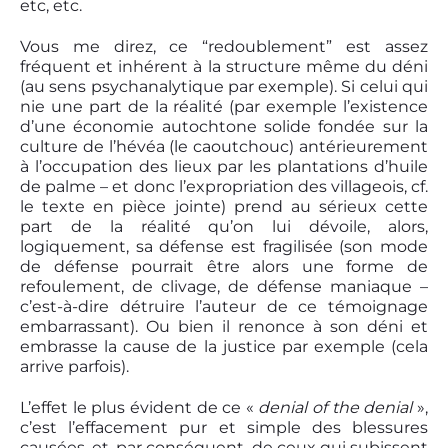
etc, etc.
Vous me direz, ce “redoublement” est assez
fréquent et inhérent à la structure même du déni
(au sens psychanalytique par exemple). Si celui qui
nie une part de la réalité (par exemple l’existence
d’une économie autochtone solide fondée sur la
culture de l’hévéa (le caoutchouc) antérieurement
à l’occupation des lieux par les plantations d’huile
de palme – et donc l’expropriation des villageois, cf.
le texte en pièce jointe) prend au sérieux cette
part de la réalité qu’on lui dévoile, alors,
logiquement, sa défense est fragilisée (son mode
de défense pourrait être alors une forme de
refoulement, de clivage, de défense maniaque –
c’est-à-dire détruire l’auteur de ce témoignage
embarrassant). Ou bien il renonce à son déni et
embrasse la cause de la justice par exemple (cela
arrive parfois).
L’effet le plus évident de ce «
denial of the denial
»,
c’est l’effacement pur et simple des blessures
causées, et, par conséquent, de ceux qui subissent