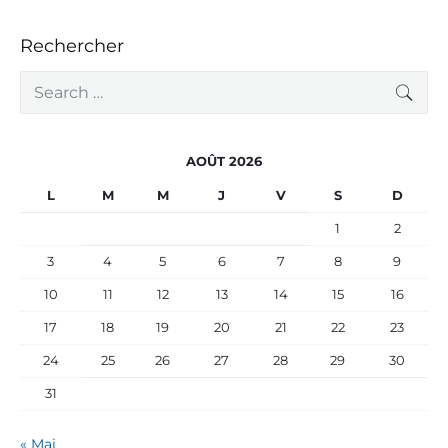
Rechercher
S
SEA
e
a
r
c
AOÛT 2026
h
f
L
M
M
J
V
S
D
o
r
1
2
:
3
4
5
6
7
8
9
10
11
12
13
14
15
16
17
18
19
20
21
22
23
24
25
26
27
28
29
30
31
« Mai