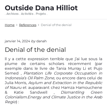
S
Outside Dana Hilliot
k
i
. Archives . Activités . Projets .
p
t
Home
References
Denial of the denial
o
c
o
n
janvier 14, 2024
by
danah
t
Denial of the denial
e
n
ll y a cette expression terrible que j’ai lue sous la
t
plume de certains scholars récemment (par
exemple dans le livre de Tania Murray Li et Pujo
Semed ,
Plantation Life Corporate Occupation in
Indonesia’s Oil Palm Zone
, ou encore dans celui de
Julia Morris,
Asylum and Extraction in the Republic
of Nauru
et auparavant chez Hamza Hamouchene
& Katie Sandwell ,
Dismantling Green
Colonialism.Energy and Climate Justice in the Arab
Regio
) :