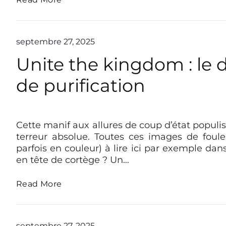
o
o
m
n
m
d
e
u
septembre 27, 2025
n
p
Unite the kingdom : le d
t
e
m
u
e
de purification
p
u
l
r
e
e
P
e
n
t
o
Cette manif aux allures de coup d’état populi
t
l
s
terreur absolue. Toutes ces images de foules
l
a
t
parfois en couleur) à lire ici par exemple dan
e
m
t
en tête de cortège ? Un…
s
o
h
m
n
o
u
t
U
Read More
r
é
m
n
t
e
i
b
s
d
t
n
.
e
e
septembre 27, 2025