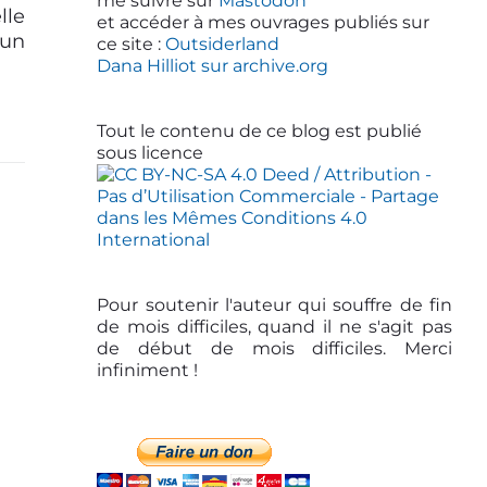
d
me suivre sur
Mastodon
lle
et accéder à mes ouvrages publiés sur
e
 un
ce site :
Outsiderland
b
Dana Hilliot sur archive.org
a
r
Tout le contenu de ce blog est publié
sous licence
Pour soutenir l'auteur qui souffre de fin
de mois difficiles, quand il ne s'agit pas
de début de mois difficiles. Merci
infiniment !