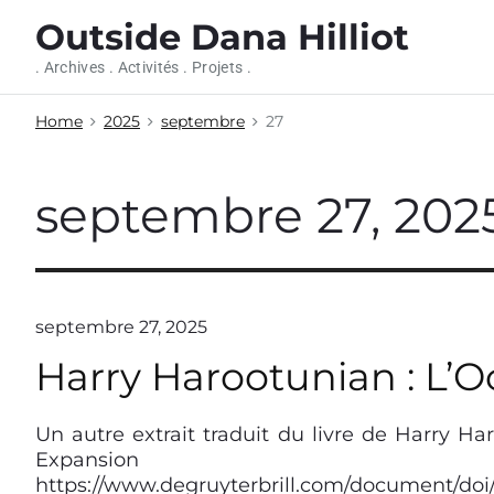
S
Outside Dana Hilliot
k
i
. Archives . Activités . Projets .
p
t
Home
2025
septembre
27
o
c
o
septembre 27, 202
n
t
e
n
t
septembre 27, 2025
Harry Harootunian : L’Oc
Un autre extrait traduit du livre de Harry Ha
Expansion o
https://www.degruyterbrill.com/document/doi