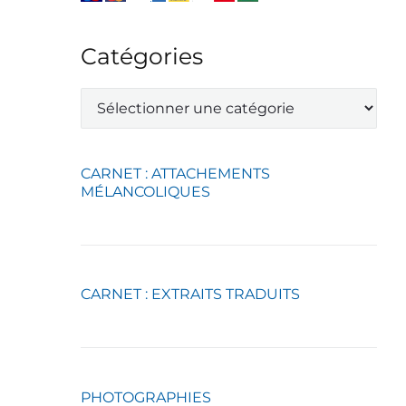
Catégories
C
a
t
é
g
CARNET : ATTACHEMENTS
o
MÉLANCOLIQUES
r
i
e
s
CARNET : EXTRAITS TRADUITS
PHOTOGRAPHIES