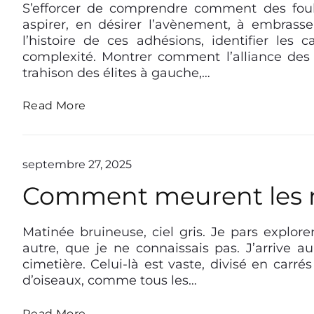
o
r
S’efforcer de comprendre comment des foul
s
e
aspirer, en désirer l’avènement, à embrasser
t
l’histoire de ces adhésions, identifier les c
t
complexité. Montrer comment l’alliance des n
h
trahison des élites à gauche,…
u
m
L
Read More
b
’
e
n
s
a
s
septembre 27, 2025
i
e
l
Comment meurent les 
n
t
i
a
Matinée bruineuse, ciel gris. Je pars explor
l
autre, que je ne connaissais pas. J’arrive au
i
cimetière. Celui-là est vaste, divisé en carr
s
d’oiseaux, comme tous les…
a
t
C
Read More
i