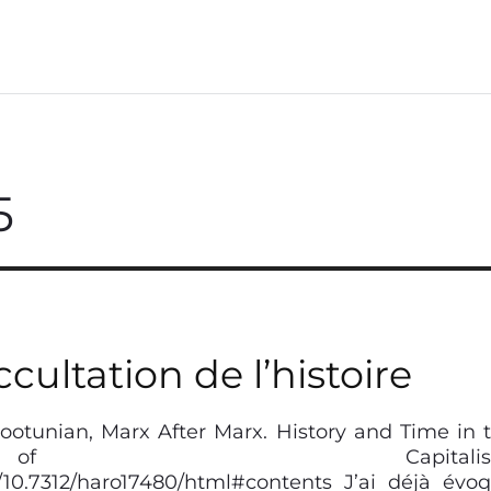
5
cultation de l’histoire
rootunian, Marx After Marx. History and Time in 
f Capitalism
/10.7312/haro17480/html#contents J’ai déjà évo