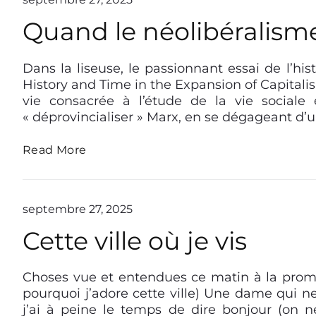
a
s
t
i
a
Quand le néolibéralisme 
h
l
s
e
p
k
i
i
Dans la liseuse, le passionnant essai de l’hi
r
n
History and Time in the Expansion of Capitalis
a
g
vie consacrée à l’étude de la vie sociale 
t
d
« déprovincialiser » Marx, en se dégageant d
i
o
o
m
Q
n
Read More
:
u
s
l
a
a
e
n
u
d
d
f
é
septembre 27, 2025
l
a
s
Cette ville où je vis
e
s
i
n
c
r
é
i
n
o
Choses vue et entendues ce matin à la prome
s
é
l
m
o
pourquoi j’adore cette ville) Une dame qui ne
i
e
f
j’ai à peine le temps de dire bonjour (on ne 