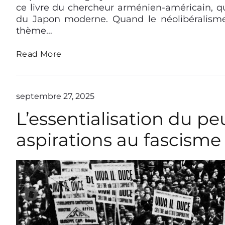
ce livre du chercheur arménien-américain, qui
du Japon moderne. Quand le néolibéralisme
thème…
H
Read More
a
r
r
y
septembre 27, 2025
H
L’essentialisation du p
a
r
o
aspirations au fascisme
o
t
u
n
i
a
n
:
L