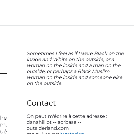
P
Sometimes I feel as if I were Black on the
inside and White on the outside, or a
r
woman on the inside and a man on the
i
outside, or perhaps a Black Muslim
woman on the inside and someone else
m
on the outside.
a
r
Contact
y
S
On peut m'écrire à cette adresse :
the
danahilliot -- aorbase --
.
i
outsiderland.com
qué