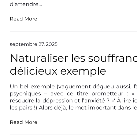
b
a
d’attendre…
é
s
r
c
C
Read More
a
i
e
l
s
t
i
t
t
s
e
e
m
septembre 27, 2025
d
v
e
’
Naturaliser les souffra
i
«
o
l
r
l
délicieux exemple
t
d
e
o
r
o
u
e
ù
c
Un bel exemple (vaguement dégueu aussi, fau
e
j
h
psychiques – avec ce titre prometteur : « P
t
e
e
d
résoudre la dépression et l’anxiété ? »‘ À lire 
v
l
e
les pairs !) Alors déjà, le mot important dans l
i
e
p
s
s
u
N
Read More
o
r
a
l
i
t
f