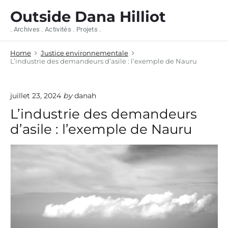
S
Outside Dana Hilliot
k
i
. Archives . Activités . Projets .
p
t
Home
Justice environnementale
o
L’industrie des demandeurs d’asile : l’exemple de Nauru
c
o
n
juillet 23, 2024
by
danah
t
e
L’industrie des demandeurs
n
d’asile : l’exemple de Nauru
t