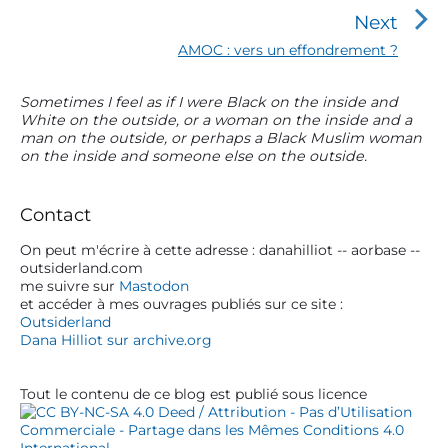
e
a
Next
v
t
i
N
AMOC : vers un effondrement ?
o
e
i
u
x
o
P
Sometimes I feel as if I were Black on the inside and
s
t
White on the outside, or a woman on the inside and a
r
n
p
p
man on the outside, or perhaps a Black Muslim woman
i
o
o
d
on the inside and someone else on the outside.
m
s
s
e
a
t
t
l
r
:
:
Contact
y
’
S
On peut m'écrire à cette adresse : danahilliot -- aorbase --
a
outsiderland.com
i
me suivre sur
Mastodon
r
d
et accéder à mes ouvrages publiés sur ce site :
e
t
Outsiderland
b
Dana Hilliot sur archive.org
i
a
c
r
Tout le contenu de ce blog est publié sous licence
l
e