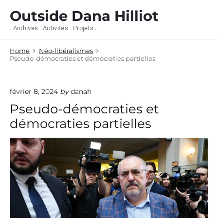
S
Outside Dana Hilliot
k
i
. Archives . Activités . Projets .
p
t
Home
Néo-libéralismes
o
Pseudo-démocraties et démocraties partielles
c
o
n
février 8, 2024
by
danah
t
e
Pseudo-démocraties et
n
démocraties partielles
t