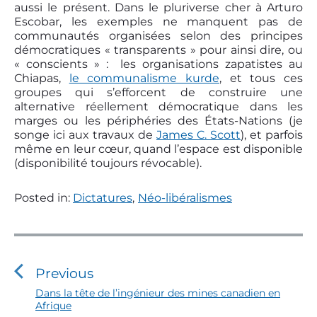
aussi le présent. Dans le pluriverse cher à Arturo
Escobar, les exemples ne manquent pas de
communautés organisées selon des principes
démocratiques « transparents » pour ainsi dire, ou
« conscients » : les organisations zapatistes au
Chiapas,
le communalisme kurde
, et tous ces
groupes qui s’efforcent de construire une
alternative réellement démocratique dans les
marges ou les périphéries des États-Nations (je
songe ici aux travaux de
James C. Scott
), et parfois
même en leur cœur, quand l’espace est disponible
(disponibilité toujours révocable).
Posted in:
Dictatures
,
Néo-libéralismes
N
a
v
Previous
i
P
Dans la tête de l’ingénieur des mines canadien en
Afrique
r
g