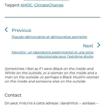
Tagged:
AMOC
,
ClimateChange
N
a
v
Previous
i
P
Pseudo-démocraties et démocraties partielles
r
g
Next
e
a
v
N
Mayotte : un laboratoire expérimental et une zone
t
i
néocoloniale pour l’extrême droite
e
o
i
x
u
t
o
P
Sometimes I feel as if I were Black on the inside and
s
p
White on the outside, or a woman on the inside and a
r
n
p
o
man on the outside, or perhaps a Black Muslim woman
i
o
d
s
on the inside and someone else on the outside.
m
s
t
e
a
t
:
l
r
:
Contact
y
’
S
On peut m'écrire à cette adresse : danahilliot -- aorbase --