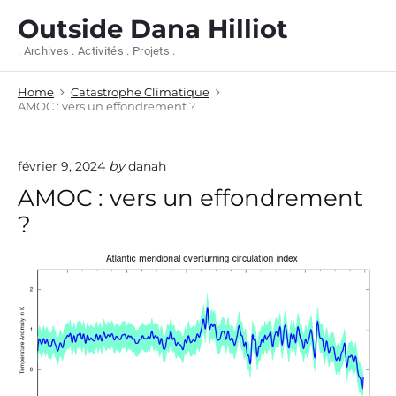
S
Outside Dana Hilliot
k
i
. Archives . Activités . Projets .
p
t
Home
Catastrophe Climatique
o
AMOC : vers un effondrement ?
c
o
n
février 9, 2024
by
danah
t
e
AMOC : vers un effondrement
n
?
t