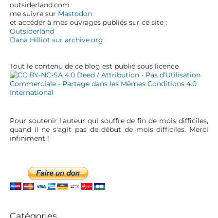
a
outsiderland.com
i
me suivre sur
Mastodon
r
d
et accéder à mes ouvrages publiés sur ce site :
e
t
Outsiderland
b
Dana Hilliot sur archive.org
i
a
c
r
Tout le contenu de ce blog est publié sous licence
l
e
Pour soutenir l'auteur qui souffre de fin de mois difficiles,
quand il ne s'agit pas de début de mois difficiles. Merci
infiniment !
Catégories