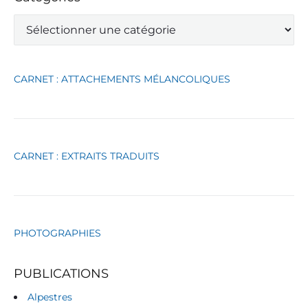
C
a
t
é
g
CARNET : ATTACHEMENTS MÉLANCOLIQUES
o
r
i
e
s
CARNET : EXTRAITS TRADUITS
PHOTOGRAPHIES
PUBLICATIONS
Alpestres