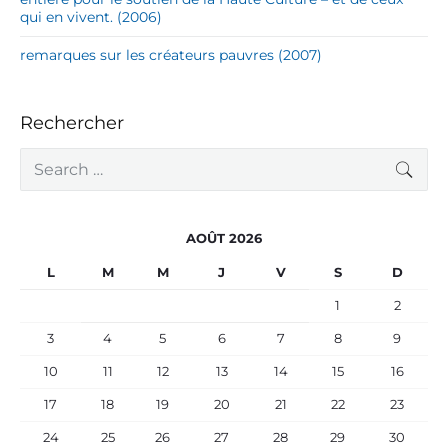
qui en vivent. (2006)
remarques sur les créateurs pauvres (2007)
Rechercher
S
SEA
e
a
r
c
AOÛT 2026
h
f
L
M
M
J
V
S
D
o
r
1
2
:
3
4
5
6
7
8
9
10
11
12
13
14
15
16
17
18
19
20
21
22
23
24
25
26
27
28
29
30