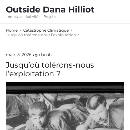
S
Outside Dana Hilliot
k
i
. Archives . Activités . Projets .
p
t
Home
Catastrophe Climatique
o
Jusqu’où tolérons-nous l’exploitation ?
c
o
n
mars 5, 2026
by
danah
t
e
Jusqu’où tolérons-nous
n
l’exploitation ?
t