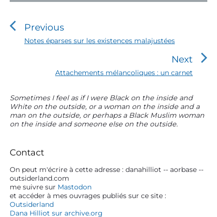
N
a
v
Previous
i
P
Notes éparses sur les existences malajustées
r
g
Next
e
a
v
N
Attachements mélancoliques : un carnet
t
i
e
o
i
x
P
Sometimes I feel as if I were Black on the inside and
u
t
o
White on the outside, or a woman on the inside and a
r
s
p
man on the outside, or perhaps a Black Muslim woman
n
i
p
o
on the inside and someone else on the outside.
m
o
d
s
s
a
t
e
t
r
:
Contact
l
:
y
S
On peut m'écrire à cette adresse : danahilliot -- aorbase --
’
outsiderland.com
i
a
me suivre sur
Mastodon
d
et accéder à mes ouvrages publiés sur ce site :
r
e
Outsiderland
t
b
Dana Hilliot sur archive.org