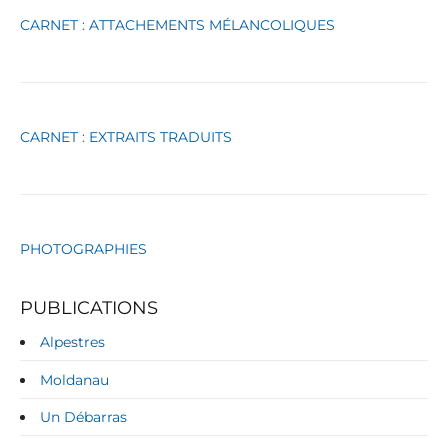
g
CARNET : ATTACHEMENTS MÉLANCOLIQUES
o
r
i
e
s
CARNET : EXTRAITS TRADUITS
PHOTOGRAPHIES
PUBLICATIONS
Alpestres
Moldanau
Un Débarras