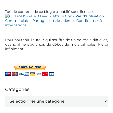
a
i
r
c
Tout le contenu de ce blog est publié sous licence
l
e
Pour soutenir l'auteur qui souffre de fin de mois difficiles,
quand il ne s'agit pas de début de mois difficiles. Merci
infiniment !
Catégories
C
a
t
é