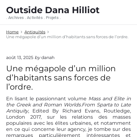
S
Outside Dana Hilliot
k
i
. Archives . Activités . Projets .
p
t
Home
Antiquités
o
Une mégapole d’un million d’habitants sans forces de l’ordre.
c
o
n
août 13, 2025
by
danah
t
e
Une mégapole d’un million
n
d’habitants sans forces de
t
l’ordre.
En lisant le passionnant volume
Mass and Elite in
the Greek and Roman Worlds.From Sparta to Late
Antiquity
, Edited By Richard Evans, Routledge,
London 2017, sur les relations des masses
populaires avec les élites urbaines, et notamment
en ce qui concerne leur agency, je tombe sur des
remarques particulièrement intéressantes et