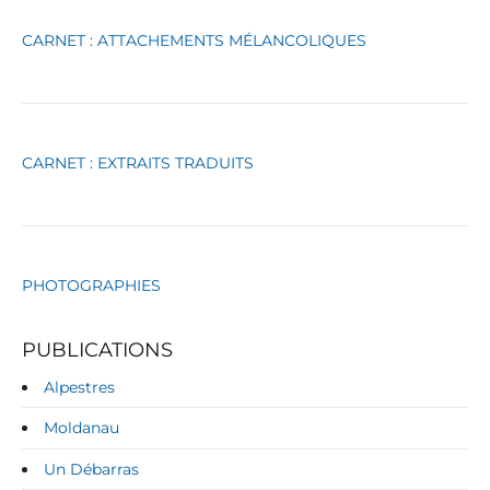
é
g
CARNET : ATTACHEMENTS MÉLANCOLIQUES
o
r
i
e
s
CARNET : EXTRAITS TRADUITS
PHOTOGRAPHIES
PUBLICATIONS
Alpestres
Moldanau
Un Débarras