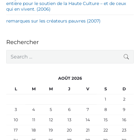
entière pour le soutien de la Haute Culture – et de ceux
qui en vivent. (2006)
remarques sur les créateurs pauvres (2007)
Rechercher
S
SEA
e
a
r
c
AOÛT 2026
h
f
L
M
M
J
V
S
D
o
r
1
2
:
3
4
5
6
7
8
9
10
11
12
13
14
15
16
17
18
19
20
21
22
23