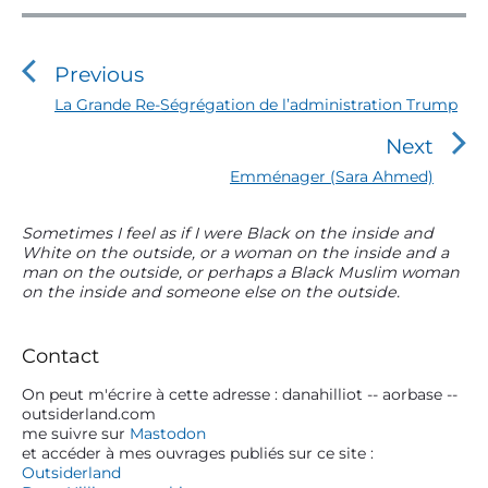
N
a
v
Previous
i
P
La Grande Re-Ségrégation de l’administration Trump
r
g
Next
e
a
v
N
Emménager (Sara Ahmed)
t
i
e
o
i
x
P
Sometimes I feel as if I were Black on the inside and
u
t
o
White on the outside, or a woman on the inside and a
r
s
p
man on the outside, or perhaps a Black Muslim woman
n
i
p
o
on the inside and someone else on the outside.
m
o
d
s
s
a
t
e
t
r
:
Contact
l
:
y
S
On peut m'écrire à cette adresse : danahilliot -- aorbase --
’
outsiderland.com
i
a
me suivre sur
Mastodon
d
et accéder à mes ouvrages publiés sur ce site :
r
e
Outsiderland
t
b