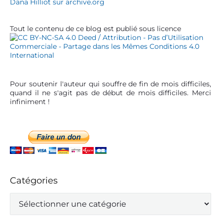
Dana Hilliot sur archive.org
a
i
r
c
Tout le contenu de ce blog est publié sous licence
l
e
Pour soutenir l'auteur qui souffre de fin de mois difficiles,
quand il ne s'agit pas de début de mois difficiles. Merci
infiniment !
Catégories
C
a
t