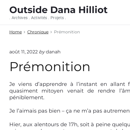
S
Outside Dana Hilliot
k
i
. Archives . Activités . Projets .
p
t
Home
Chronique
Prémonition
o
c
o
août 11, 2022
by
danah
n
Prémonition
t
e
n
t
Je viens d’apprendre à l’instant en allant
quasiment mitoyen venait de rendre l’âme.
péniblement.
Je l’aimais pas bien – ça ne m’a pas autremen
Hier, aux alentours de 17h, soit à peine quelqu