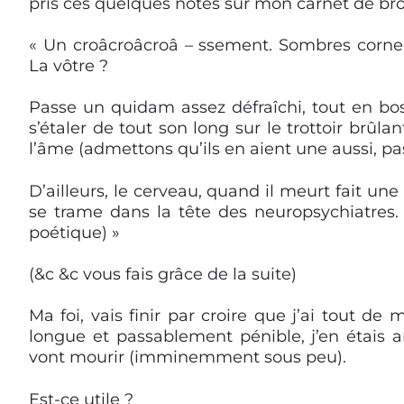
pris ces quelques notes sur mon carnet de broui
« Un croâcroâcroâ – ssement. Sombres corne
La vôtre ?
Passe un quidam assez défraîchi, tout en bos
s’étaler de tout son long sur le trottoir brû
l’âme (admettons qu’ils en aient une aussi, p
D’ailleurs, le cerveau, quand il meurt fait une
se trame dans la tête des neuropsychiatres.
poétique) »
(&c &c vous fais grâce de la suite)
Ma foi, vais finir par croire que j’ai tout d
longue et passablement pénible, j’en étais a
vont mourir (imminemment sous peu).
Est-ce utile ?