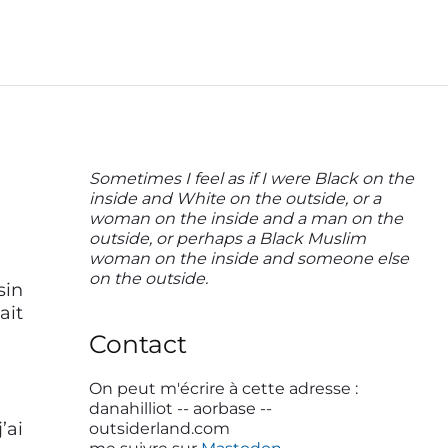
P
Sometimes I feel as if I were Black on the
inside and White on the outside, or a
r
woman on the inside and a man on the
i
outside, or perhaps a Black Muslim
woman on the inside and someone else
m
on the outside.
sin
a
ait
r
Contact
y
S
On peut m'écrire à cette adresse :
danahilliot -- aorbase --
i
’ai
outsiderland.com