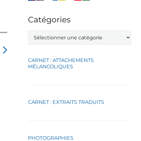
Catégories
C
a
t
é
g
N
CARNET : ATTACHEMENTS
o
MÉLANCOLIQUES
e
r
x
i
e
p
s
o
CARNET : EXTRAITS TRADUITS
s
PHOTOGRAPHIES