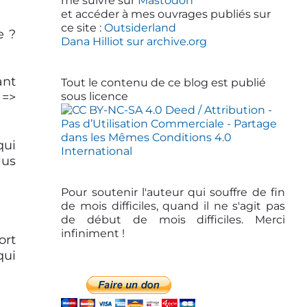
d
me suivre sur
Mastodon
et accéder à mes ouvrages publiés sur
e
ce site :
Outsiderland
e ?
b
Dana Hilliot sur archive.org
a
ant
r
Tout le contenu de ce blog est publié
sous licence
 =>
qui
lus
Pour soutenir l'auteur qui souffre de fin
de mois difficiles, quand il ne s'agit pas
de début de mois difficiles. Merci
infiniment !
ort
qui