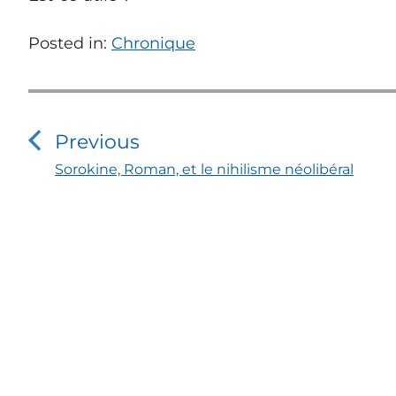
Posted in:
Chronique
N
a
Previous
v
P
Sorokine, Roman, et le nihilisme néolibéral
r
i
e
v
g
i
o
a
u
s
t
p
i
o
s
t