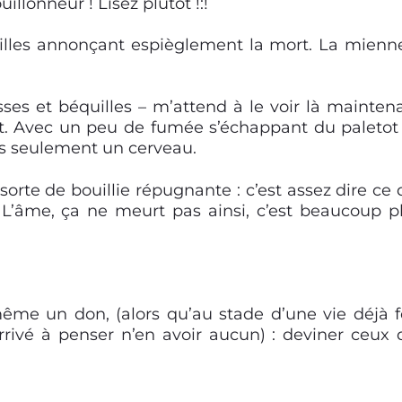
llonneur ! Lisez plutôt !:!
illes annonçant espièglement la mort. La mienn
ses et béquilles – m’attend à le voir là mainten
lant. Avec un peu de fumée s’échappant du paletot
as seulement un cerveau.
 sorte de bouillie répugnante : c’est assez dire ce 
 L’âme, ça ne meurt pas ainsi, c’est beaucoup p
e même un don, (alors qu’au stade d’une vie déjà f
rrivé à penser n’en avoir aucun) : deviner ceux 