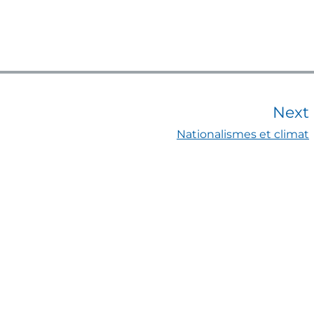
Next
Nationalismes et climat
t
t
: