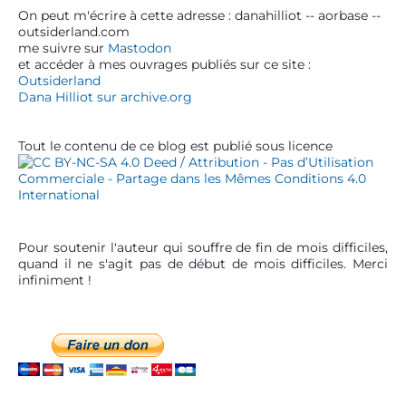
S
On peut m'écrire à cette adresse : danahilliot -- aorbase --
’
outsiderland.com
i
a
me suivre sur
Mastodon
d
et accéder à mes ouvrages publiés sur ce site :
r
e
Outsiderland
t
b
Dana Hilliot sur archive.org
a
i
r
c
Tout le contenu de ce blog est publié sous licence
l
e
Pour soutenir l'auteur qui souffre de fin de mois difficiles,
quand il ne s'agit pas de début de mois difficiles. Merci
infiniment !