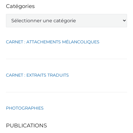
Catégories
C
a
t
é
g
CARNET : ATTACHEMENTS MÉLANCOLIQUES
o
r
i
e
s
CARNET : EXTRAITS TRADUITS
PHOTOGRAPHIES
PUBLICATIONS