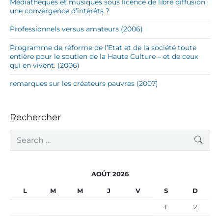
Médiathèques et musiques sous licence de libre diffusion :
une convergence d’intérêts ?
Professionnels versus amateurs (2006)
Programme de réforme de l’Etat et de la société toute
entière pour le soutien de la Haute Culture – et de ceux
qui en vivent. (2006)
remarques sur les créateurs pauvres (2007)
Rechercher
S
SEA
e
a
r
c
AOÛT 2026
h
f
L
M
M
J
V
S
D
o
r
1
2
: