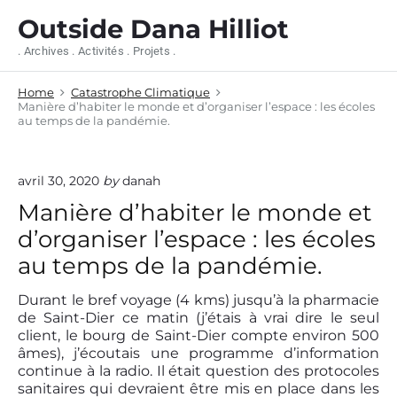
S
Outside Dana Hilliot
k
i
. Archives . Activités . Projets .
p
t
Home
Catastrophe Climatique
o
Manière d’habiter le monde et d’organiser l’espace : les écoles
c
au temps de la pandémie.
o
n
t
avril 30, 2020
by
danah
e
n
Manière d’habiter le monde et
t
d’organiser l’espace : les écoles
au temps de la pandémie.
Durant le bref voyage (4 kms) jusqu’à la pharmacie
de Saint-Dier ce matin (j’étais à vrai dire le seul
client, le bourg de Saint-Dier compte environ 500
âmes), j’écoutais une programme d’information
continue à la radio. Il était question des protocoles
sanitaires qui devraient être mis en place dans les