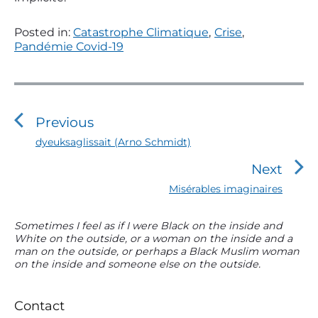
Posted in:
Catastrophe Climatique
,
Crise
,
Pandémie Covid-19
N
a
v
Previous
i
P
dyeuksaglissait (Arno Schmidt)
r
g
Next
e
a
v
N
Misérables imaginaires
t
i
e
o
i
x
P
Sometimes I feel as if I were Black on the inside and
u
t
o
White on the outside, or a woman on the inside and a
r
s
p
man on the outside, or perhaps a Black Muslim woman
n
i
p
o
on the inside and someone else on the outside.
m
o
d
s
s
a
t
e
t
r
:
Contact
l
:
y