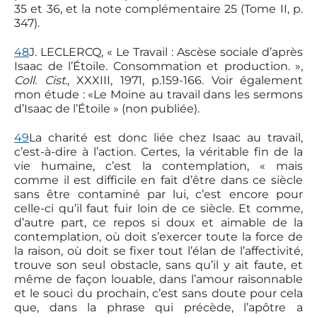
35 et 36, et la note complémentaire 25 (Tome II, p.
347).
48
J. LECLERCQ, « Le Travail : Ascèse sociale d’après
Isaac de l’Étoile. Consommation et production. »,
Coll. Cist
., XXXIII, 1971, p.159-166. Voir également
mon étude : «Le Moine au travail dans les sermons
d’Isaac de l’Étoile » (non publiée).
49
La charité est donc liée chez Isaac au travail,
c’est-à-dire à l’action. Certes, la véritable fin de la
vie humaine, c’est la contemplation, « mais
comme il est difficile en fait d’être dans ce siècle
sans être contaminé par lui, c’est encore pour
celle-ci qu’il faut fuir loin de ce siècle. Et comme,
d’autre part, ce repos si doux et aimable de la
contemplation, où doit s’exercer toute la force de
la raison, où doit se fixer tout l’élan de l’affectivité,
trouve son seul obstacle, sans qu’il y ait faute, et
même de façon louable, dans l’amour raisonnable
et le souci du prochain, c’est sans doute pour cela
que, dans la phrase qui précède, l’apôtre a