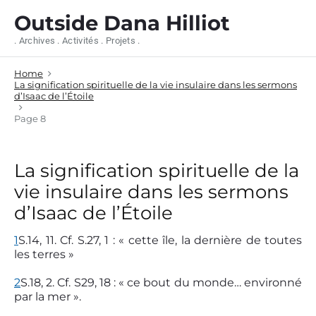
S
Outside Dana Hilliot
k
i
. Archives . Activités . Projets .
p
t
Home
o
La signification spirituelle de la vie insulaire dans les sermons
c
d’Isaac de l’Étoile
o
n
Page 8
t
e
n
La signification spirituelle de la
t
vie insulaire dans les sermons
d’Isaac de l’Étoile
1
S.14, 11. Cf. S.27, 1 : « cette île, la dernière de toutes
les terres »
2
S.18, 2. Cf. S29, 18 : « ce bout du monde… environné
par la mer ».