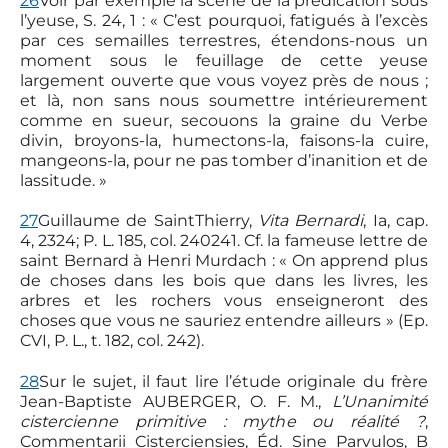
26
Voir par exemple la scène de la prédication sous
l’yeuse, S. 24, 1 : « C’est pourquoi, fatigués à l’excès
par ces semailles terrestres, étendons-nous un
moment sous le feuillage de cette yeuse
largement ouverte que vous voyez près de nous ;
et là, non sans nous soumettre intérieurement
comme en sueur, secouons la graine du Verbe
divin, broyons-la, humectons-la, faisons-la cuire,
mangeons-la, pour ne pas tomber d’inanition et de
lassitude. »
27
Guillaume de Saint­Thierry,
Vita Bernardi
, Ia, cap.
4, 23­24; P. L. 185, col. 240­241. Cf. la fameuse lettre de
saint Bernard à Henri Murdach : « On apprend plus
de choses dans les bois que dans les livres, les
arbres et les rochers vous enseigneront des
choses que vous ne sauriez entendre ailleurs » (Ep.
CVI, P. L., t. 182, col. 242).
28
Sur le sujet, il faut lire l’étude originale du frère
Jean-Baptiste AUBERGER, O. F. M.,
L’Unanimité
cistercienne primitive : mythe ou réalité ?
,
Commentarii Cisterciensies, Éd. Sine Parvulos, B