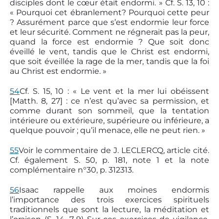
disciples dont le cœur était endormi. » Cf. S. 13, 10 :
« Pourquoi cet ébranlement? Pourquoi cette peur
? Assurément parce que s’est endormie leur force
et leur sécurité. Comment ne régnerait pas la peur,
quand la force est endormie ? Que soit donc
éveillé le vent, tandis que le Christ est endormi,
que soit éveillée la rage de la mer, tandis que la foi
au Christ est endormie. »
54
Cf. S. 15, 10 : « Le vent et la mer lui obéissent
[Matth. 8, 27] : ce n’est qu’avec sa permission, et
comme durant son sommeil, que la tentation
intérieure ou extérieure, supérieure ou inférieure, a
quelque pouvoir ; qu’il menace, elle ne peut rien. »
55
Voir le commentaire de J. LECLERCQ, article cité.
Cf. également S. 50, p. 181, note 1 et la note
complémentaire n°30, p. 312­313.
56
Isaac rappelle aux moines endormis
l’importance des trois exercices spirituels
traditionnels que sont la lecture, la méditation et