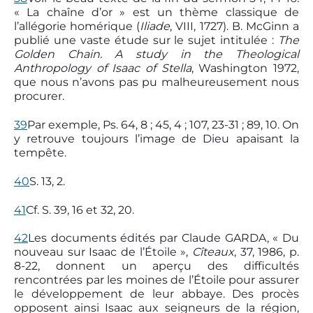
« La chaîne d’or » est un thème classique de
l’allégorie homérique (
Iliade
, VIII, 17­27). B. McGinn a
publié une vaste étude sur le sujet intitulée :
The
Golden Chain. A study in the Theological
Anthropology of Isaac of Stella
, Washington 1972,
que nous n’avons pas pu malheureusement nous
procurer.
39
Par exemple, Ps. 64, 8 ; 45, 4 ; 107, 23-31 ; 89, 10. On
y retrouve toujours l’image de Dieu apaisant la
tempête.
40
S. 13, 2.
41
Cf. S. 39, 16 et 32, 20.
42
Les documents édités par Claude GARDA, « Du
nouveau sur Isaac de l’Étoile »,
Cîteaux
, 37, 1986, p.
8-22, donnent un aperçu des difficultés
rencontrées par les moines de l’Étoile pour assurer
le développement de leur abbaye. Des procès
opposent ainsi Isaac aux seigneurs de la région,