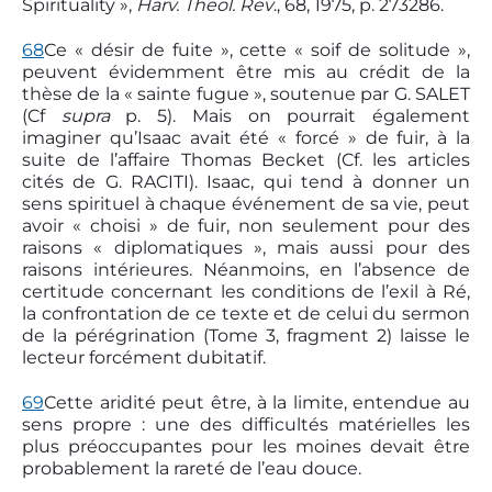
Spirituality »,
Harv. Theol. Rev
., 68, 1975, p. 273­286.
68
Ce « désir de fuite », cette « soif de solitude »,
peuvent évidemment être mis au crédit de la
thèse de la « sainte fugue », soutenue par G. SALET
(Cf
supra
p. 5). Mais on pourrait également
imaginer qu’Isaac avait été « forcé » de fuir, à la
suite de l’affaire Thomas Becket (Cf. les articles
cités de G. RACITI). Isaac, qui tend à donner un
sens spirituel à chaque événement de sa vie, peut
avoir « choisi » de fuir, non seulement pour des
raisons « diplomatiques », mais aussi pour des
raisons intérieures. Néanmoins, en l’absence de
certitude concernant les conditions de l’exil à Ré,
la confrontation de ce texte et de celui du sermon
de la pérégrination (Tome 3, fragment 2) laisse le
lecteur forcément dubitatif.
69
Cette aridité peut être, à la limite, entendue au
sens propre : une des difficultés matérielles les
plus préoccupantes pour les moines devait être
probablement la rareté de l’eau douce.