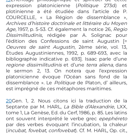
expression platonicienne (
Politique
273d) et
plotinienne a été étudiée dans l’article de P.
COURCELLE, « La Région de dissemblance »,
Archives d’histoire doctrinale et littéraire du Moyen
Age
, 1957, p. 5-53. Cf. également la notice 26,
R
egio
D
issimilitudinis
, rédigée par A. Solignac pour
l’édition des Confessions de saint Augustin [=
Oeuvres de saint Augustin
, 2ème série, vol. 13,
Études Augustiniennes, 1992, p. 689-693, avec la
bibliographie indicative p. 693]. Isaac parle d’une
regione dissimilitudinis
et d’une
terra aliena
, dans
le sermon 2, 13. On notera que l’expression
platonicienne évoque l’Océan sans fond de la
dissemblance ». Le
Politique
de Platon, d’ ailleurs,
est imprégné de ces métaphores maritimes.
20
Gen. 1, 2. Nous citons ici la traduction de la
Septante par M. HARL,
La Bible d’Alexandrie
, LXX,
tome 1, La Genèse, Ed. du Cerf, 1986, p. 85. Les latins
ont souvent interprété le verbe grec
epephéreto
par des verbes évoquant l’incubation, la chaleur
(
incubat, fovebat, confovebat
). Cf. M. HARL, Op. cit.,