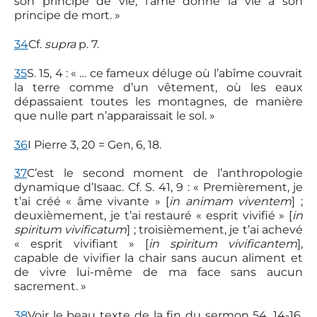
son principe de vie, l’âme donne la vie à son
principe de mort. »
34
Cf.
supra
p. 7.
35
S. 15, 4 : « … ce fameux déluge où l’abîme couvrait
la terre comme d’un vêtement, où les eaux
dépassaient toutes les montagnes, de manière
que nulle part n’apparaissait le sol. »
36
I Pierre 3, 20 = Gen, 6, 18.
37
C’est le second moment de l’anthropologie
dynamique d’Isaac. Cf. S. 41, 9 : « Premièrement, je
t’ai créé « âme vivante » [
in animam viventem
] ;
deuxièmement, je t’ai restauré « esprit vivifié » [
in
spiritum vivificatum
] ; troisièmement, je t’ai achevé
« esprit vivifiant » [
in spiritum vivificantem
],
capable de vivifier la chair sans aucun aliment et
de vivre lui-même de ma face sans aucun
sacrement. »
38
Voir le beau texte de la fin du sermon 54, 14-16.