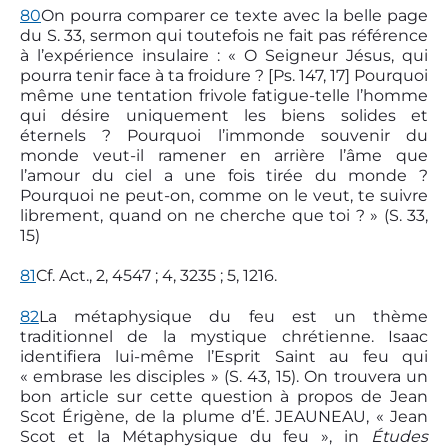
80
On pourra comparer ce texte avec la belle page
du S. 33, sermon qui toutefois ne fait pas référence
à l’expérience insulaire : « O Seigneur Jésus, qui
pourra tenir face à ta froidure ? [Ps. 147, 17] Pourquoi
même une tentation frivole fatigue-telle l’homme
qui désire uniquement les biens solides et
éternels ? Pourquoi l’immonde souvenir du
monde veut-il ramener en arrière l’âme que
l’amour du ciel a une fois tirée du monde ?
Pourquoi ne peut-on, comme on le veut, te suivre
librement, quand on ne cherche que toi ? » (S. 33,
15)
81
Cf. Act., 2, 45­47 ; 4, 32­35 ; 5, 12­16.
82
La métaphysique du feu est un thème
traditionnel de la mystique chrétienne. Isaac
identifiera lui-même l’Esprit Saint au feu qui
« embrase les disciples » (S. 43, 15). On trouvera un
bon article sur cette question à propos de Jean
Scot Érigène, de la plume d’É. JEAUNEAU, « Jean
Scot et la Métaphysique du feu », in
Études