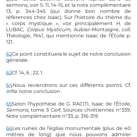
sermons, voir S. 11, 14-15, et la note complémentaire
13, p. 344-345 (qui donne bon nombre de
références chez Isaac). Sur l’histoire du thème du
« corps mystique », voir principalement H. de
LUBAC,
Corpus Mysticum
, Aubier-Montaigne, coll.
Théologie, 1941, qui mentionne Isaac de l’Étoile p.
121.
62
Ce point constituera le sujet de notre conclusion
générale.
63
Cf. 14, 6 ; 22, 1.
64
Nous reviendrons sur ces différents points. Cf.
infra
. notre conclusion.
65
Selon l’hypothèse de G. RACITI, Isaac de l’Étoile,
Sermons
, tome 3 Cerf, Sources chrétiennes n°339,
Note complémentaire n°33, p. 316-319.
66
Les ruines de l’église monumentale (plus de 40
mètres de long) que nous pouvons admirer