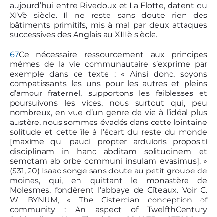
aujourd’hui entre Rivedoux et La Flotte, datent du
XIVè siècle. Il ne reste sans doute rien des
bâtiments primitifs, mis à mal par deux attaques
successives des Anglais au XIIIè siècle.
67
Ce nécessaire ressourcement aux principes
mêmes de la vie communautaire s’exprime par
exemple dans ce texte : « Ainsi donc, soyons
compatissants les uns pour les autres et pleins
d’amour fraternel, supportons les faiblesses et
poursuivons les vices, nous surtout qui, peu
nombreux, en vue d’un genre de vie à l’idéal plus
austère, nous sommes évadés dans cette lointaine
solitude et cette île à l’écart du reste du monde
[maxime qui pauci propter arduioris propositi
disciplinam in hanc abditam solitudinem et
semotam ab orbe communi insulam evasimus]. »
(S31, 20) Isaac songe sans doute au petit groupe de
moines, qui, en quittant le monastère de
Molesmes, fondèrent l’abbaye de Cîteaux. Voir C.
W. BYNUM, « The Cistercian conception of
community : An aspect of Twelfth­Century