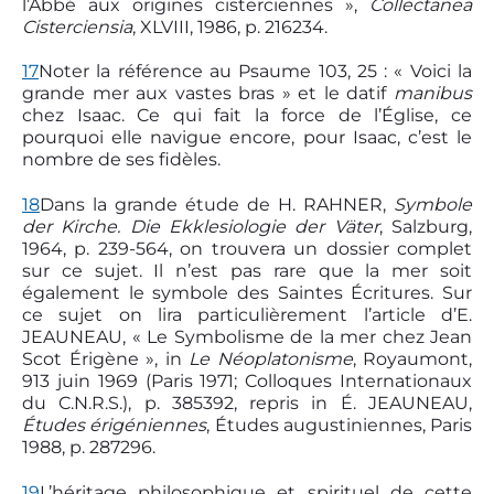
l’Abbé aux origines cisterciennes »,
Collectanea
Cisterciensia
, XLVIII, 1986, p. 216­234.
17
Noter la référence au Psaume 103, 25 : « Voici la
grande mer aux vastes bras » et le datif
manibus
chez Isaac. Ce qui fait la force de l’Église, ce
pourquoi elle navigue encore, pour Isaac, c’est le
nombre de ses fidèles.
18
Dans la grande étude de H. RAHNER,
Symbole
der Kirche. Die Ekklesiologie der Väter
, Salzburg,
1964, p. 239-564, on trouvera un dossier complet
sur ce sujet. Il n’est pas rare que la mer soit
également le symbole des Saintes Écritures. Sur
ce sujet on lira particulièrement l’article d’E.
JEAUNEAU, « Le Symbolisme de la mer chez Jean
Scot Érigène », in
Le Néoplatonisme
, Royaumont,
9­13 juin 1969 (Paris 1971; Colloques Internationaux
du C.N.R.S.), p. 385­392, repris in É. JEAUNEAU,
Études érigéniennes
, Études augustiniennes, Paris
1988, p. 287­296.
19
L’héritage philosophique et spirituel de cette