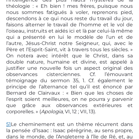
théologie : « Eh bien ! mes frères, puisque nous
nous sommes fatigués à voler, reprenons pied,
descendons à ce qui nous reste du travail du jour,
faisons alterner le travail de l’homme et le vol de
l’oiseau, instruits et aidés ici et là par celui-là même
qui a présenté en lui le modèle de l’un et de
l’autre, Jésus-Christ notre Seigneur, qui, avec le
Père et l’Esprit-Saint, vit à travers tous les siècles. »
On notera avec intérêt que le Christ, dans sa
double nature, humaine et divine, est appelé à
justifier une nouvelle fois un aspect original des
observances cisterciennes. Cf. l’émouvant
témoignage du sermon 35, 1. Cf. également le
principe de l’alternance tel qu’il est énoncé par
Bernard de Clairvaux : « Bien que les choses de
l’esprit soient meilleures, on ne pourra y parvenir
que grâce aux observances extérieures et
corporelles. » (
Apologia
, VI, 12 ; VII, 13).
51
Le cheminement est un thème récurrent dans
la pensée d’Isaac : Isaac pérégrine, au sens propre,
dans le monde, de l’Angleterre à l’île de Ré, et, au