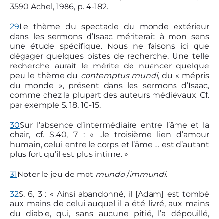
3590 Achel, 1986, p. 4-182.
29
Le thème du spectacle du monde extérieur
dans les sermons d’Isaac mériterait à mon sens
une étude spécifique. Nous ne faisons ici que
dégager quelques pistes de recherche. Une telle
recherche aurait le mérite de nuancer quelque
peu le thème du
contemptus mundi
, du « mépris
du monde », présent dans les sermons d’Isaac,
comme chez la plupart des auteurs médiévaux. Cf.
par exemple S. 18, 10-15.
30
Sur l’absence d’intermédiaire entre l’âme et la
chair, cf. S.40, 7 : « ..le troisième lien d’amour
humain, celui entre le corps et l’âme … est d’autant
plus fort qu’il est plus intime. »
31
Noter le jeu de mot
mundo
/
immundi
.
32
S. 6, 3 : « Ainsi abandonné, il [Adam] est tombé
aux mains de celui auquel il a été livré, aux mains
du diable, qui, sans aucune pitié, l’a dépouillé,