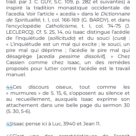
trad. par J. C. GUY, S.C. 109, p. 282 et suivantes) a
inspiré la tradition monastique occidentale de
l’acedia. Voir l’article « acedia » dans le
Dictionnaire
de Spiritualité
, t. I, col. 166-169 (G. BARDY), et dans
l’encyclopédie
Catholicisme
, t. I, col. 74-75 (J.
LECLERCQ). Cf. S. 25, 14, où Isaac distingue l’acédie
de l’inquiétude (
sollicitudo
) et du souci (
cura
) :
« L’inquiétude est un mal qui excite ; le souci, un
pire mal qui déprime ; l’acédie le pire mal qui
désagrège [
acedia pessime dissolvit
]. » Chez
Cassien comme chez Isaac, un des remèdes
proposés pour lutter contre l’acédie est le travail
manuel.
44
Ces discours oiseux, tout comme les
« murmures » de S. 15, 6, s’opposent au silence et
au recueillement, auxquels Isaac exprime son
attachement dans une belle page du sermon 30
(S. 30, 5-6).
45
Isaac pense ici à Luc, 39­40 et Jean 11.