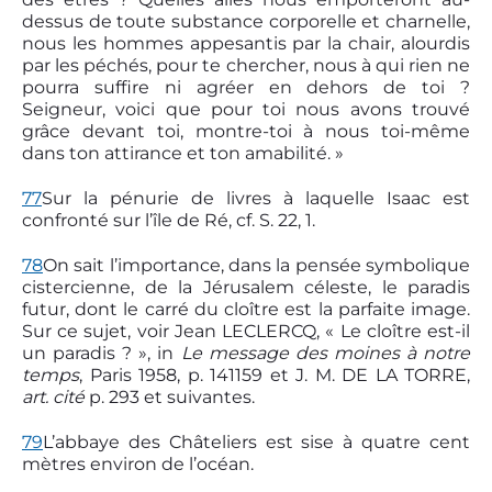
dessus de toute substance corporelle et charnelle,
nous les hommes appesantis par la chair, alourdis
par les péchés, pour te chercher, nous à qui rien ne
pourra suffire ni agréer en dehors de toi ?
Seigneur, voici que pour toi nous avons trouvé
grâce devant toi, montre-toi à nous toi-même
dans ton attirance et ton amabilité. »
77
Sur la pénurie de livres à laquelle Isaac est
confronté sur l’île de Ré, cf. S. 22, 1.
78
On sait l’importance, dans la pensée symbolique
cistercienne, de la Jérusalem céleste, le paradis
futur, dont le carré du cloître est la parfaite image.
Sur ce sujet, voir Jean LECLERCQ, « Le cloître est-il
un paradis ? », in
Le message des moines à notre
temps
, Paris 1958, p. 141­159 et J. M. DE LA TORRE,
art. cité
p. 293 et suivantes.
79
L’abbaye des Châteliers est sise à quatre cent
mètres environ de l’océan.