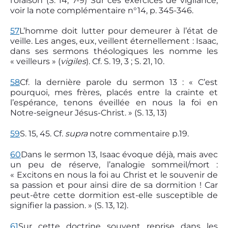
l’oraison (S. 14, 7-9) Sur ces exercices de vigilance,
voir la note complémentaire n°14, p. 345-346.
57
L’homme doit lutter pour demeurer à l’état de
veille. Les anges, eux, veillent éternellement : Isaac,
dans ses sermons théologiques les nomme les
« veilleurs » (
vigiles
). Cf. S. 19, 3 ; S. 21, 10.
58
Cf. la dernière parole du sermon 13 : « C’est
pourquoi, mes frères, placés entre la crainte et
l’espérance, tenons éveillée en nous la foi en
Notre-seigneur Jésus-Christ. » (S. 13, 13)
59
S. 15, 4­5. Cf.
supra
notre commentaire p.19.
60
Dans le sermon 13, Isaac évoque déjà, mais avec
un peu de réserve, l’analogie sommeil/mort :
« Excitons en nous la foi au Christ et le souvenir de
sa passion et pour ainsi dire de sa dormition ! Car
peut-être cette dormition est-elle susceptible de
signifier la passion. » (S. 13, 12).
61
Sur cette doctrine souvent reprise dans les