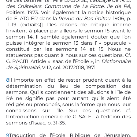
de ces bâtiments : Mlle DAGUISÉ,
L’abbaye de N. D.
des Châteliers. Commune de La Flotte. Ile de Ré
,
Poitiers, 1973. Voir également la notice historique
de E. ATGIER dans la
Revue du
Bas-Poitou
, 1906, p.
11-19 (extraits)]. Des raisons de critique interne
l’invitent à placer par ailleurs le sermon 15 avant le
sermon 14. Il semble également douter que l’on
puisse intégrer le sermon 13 dans l’ « opuscule »
constitué par les sermons 14 et 15. Nous ne
statuerons pas quant à nous sur ces questions. Cf.
G. RACITI, Article « Isaac de l’Étoile », in
Dictionnaire
de Spiritualité
, VII2, col. 2017­2018, 1971
8
Il importe en effet de rester prudent quant à la
détermination du lieu de composition des
sermons. Qu’ils contiennent des allusions à l’île de
Ré ne signifie pas pour autant qu’ils aient été
rédigés ou prononcés, sous la forme que nous leur
connaissons, sur l’île. Sur ces questions cf.
l’Introduction générale de G. SALET à l’édition des
sermons d’Isaac, p. 31-35.
9
Traduction de l’École Biblique de Jérusalem,