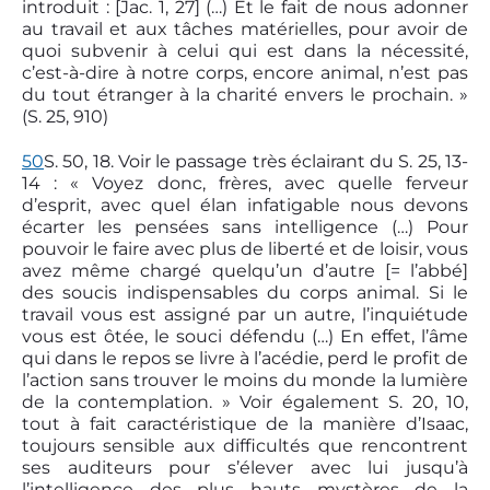
introduit : [Jac. 1, 27] (…) Et le fait de nous adonner
au travail et aux tâches matérielles, pour avoir de
quoi subvenir à celui qui est dans la nécessité,
c’est-à-dire à notre corps, encore animal, n’est pas
du tout étranger à la charité envers le prochain. »
(S. 25, 9­10)
50
S. 50, 18. Voir le passage très éclairant du S. 25, 13­
14 : « Voyez donc, frères, avec quelle ferveur
d’esprit, avec quel élan infatigable nous devons
écarter les pensées sans intelligence (…) Pour
pouvoir le faire avec plus de liberté et de loisir, vous
avez même chargé quelqu’un d’autre [= l’abbé]
des soucis indispensables du corps animal. Si le
travail vous est assigné par un autre, l’inquiétude
vous est ôtée, le souci défendu (…) En effet, l’âme
qui dans le repos se livre à l’acédie, perd le profit de
l’action sans trouver le moins du monde la lumière
de la contemplation. » Voir également S. 20, 10,
tout à fait caractéristique de la manière d’Isaac,
toujours sensible aux difficultés que rencontrent
ses auditeurs pour s’élever avec lui jusqu’à
l’intelligence des plus hauts mystères de la