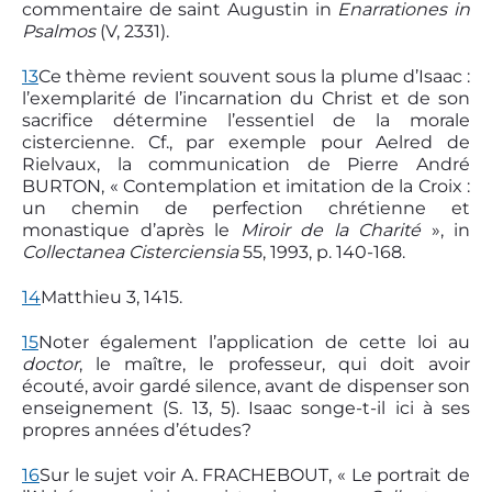
commentaire de saint Augustin in
Enarrationes in
Psalmos
(V, 23­31).
13
Ce thème revient souvent sous la plume d’Isaac :
l’exemplarité de l’incarnation du Christ et de son
sacrifice détermine l’essentiel de la morale
cistercienne. Cf., par exemple pour Aelred de
Rielvaux, la communication de Pierre André
BURTON, « Contemplation et imitation de la Croix :
un chemin de perfection chrétienne et
monastique d’après le
Miroir de la Charité
», in
Collectanea Cisterciensia
55, 1993, p. 140-168.
14
Matthieu 3, 14­15.
15
Noter également l’application de cette loi au
doctor
, le maître, le professeur, qui doit avoir
écouté, avoir gardé silence, avant de dispenser son
enseignement (S. 13, 5). Isaac songe-t-il ici à ses
propres années d’études?
16
Sur le sujet voir A. FRACHEBOUT, « Le portrait de