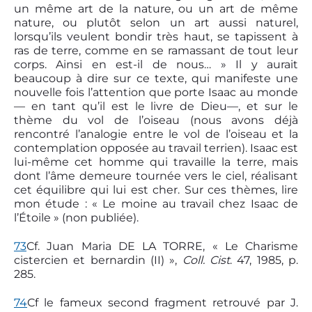
un même art de la nature, ou un art de même
nature, ou plutôt selon un art aussi naturel,
lorsqu’ils veulent bondir très haut, se tapissent à
ras de terre, comme en se ramassant de tout leur
corps. Ainsi en est-il de nous… » Il y aurait
beaucoup à dire sur ce texte, qui manifeste une
nouvelle fois l’attention que porte Isaac au monde
— en tant qu’il est le livre de Dieu—, et sur le
thème du vol de l’oiseau (nous avons déjà
rencontré l’analogie entre le vol de l’oiseau et la
contemplation opposée au travail terrien). Isaac est
lui-même cet homme qui travaille la terre, mais
dont l’âme demeure tournée vers le ciel, réalisant
cet équilibre qui lui est cher. Sur ces thèmes, lire
mon étude : « Le moine au travail chez Isaac de
l’Étoile » (non publiée).
73
Cf. Juan Maria DE LA TORRE, « Le Charisme
cistercien et bernardin (II) »,
Coll. Cist
. 47, 1985, p.
285.
74
Cf le fameux second fragment retrouvé par J.