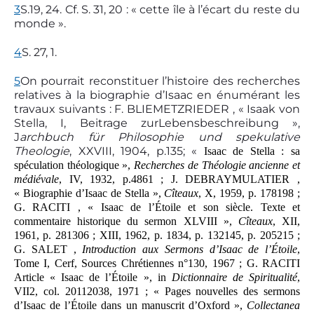
3
S.19, 24. Cf. S. 31, 20 : « cette île à l’écart du reste du
monde ».
4
S. 27, 1.
5
On pourrait reconstituer l’histoire des recherches
relatives à la biographie d’Isaac en énumérant les
travaux suivants : F. BLIEMETZRIEDER , « Isaak von
Stella, I, Beitrage zurLebensbeschreibung »,
J
archbuch für Philosophie und spekulative
Theologie
, XXVIII, 1904, p.1­35; «
Isaac de Stella : sa
spéculation théologique »,
Recherches de Théologie ancienne et
médiévale
, IV, 1932, p.48­61 ; J. DEBRAY­MULATIER ,
« Biographie d’Isaac de Stella »,
Cîteaux
, X, 1959, p. 178­198 ;
G. RACITI , « Isaac de l’Étoile et son siècle. Texte et
commentaire historique du sermon XLVIII »,
Cîteaux
, XII,
1961, p. 281­306 ; XIII, 1962, p. 18­34, p. 132­145, p. 205­215 ;
G. SALET ,
Introduction aux Sermons d’Isaac de l’Étoile
,
Tome I, Cerf, Sources Chrétiennes n°130, 1967 ; G. RACITI
Article « Isaac de l’Étoile », in
Dictionnaire de Spiritualité
,
VII2, col. 2011­2038, 1971 ; « Pages nouvelles des sermons
d’Isaac de l’Étoile dans un manuscrit d’Oxford »,
Collectanea