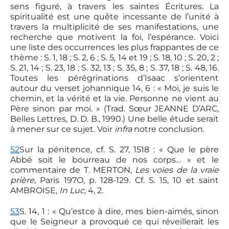
sens figuré, à travers les saintes Écritures. La
spiritualité est une quête incessante de l’unité à
travers la multiplicité de ses manifestations, une
recherche que motivent la foi, l’espérance. Voici
une liste des occurrences les plus frappantes de ce
thème : S. 1, 18 ; S. 2, 6 ; S. 5, 14 et 19 ; S. 18, 10 ; S. 20, 2 ;
S. 21, 14 ; S. 23, 18 ; S. 32, 13 ; S. 35, 8 ; S. 37, 18 ; S. 48, 16.
Toutes les pérégrinations d’Isaac s’orientent
autour du verset johannique 14, 6 : « Moi, je suis le
chemin, et la vérité et la vie. Personne ne vient au
Père sinon par moi. » (Trad. Sœur JEANNE D’ARC,
Belles Lettres, D. D. B., 1990.) Une belle étude serait
à mener sur ce sujet. Voir
infra
notre conclusion.
52
Sur la pénitence, cf. S. 27, 15­18 : « Que le père
Abbé soit le bourreau de nos corps… » et le
commentaire de T. MERTON,
Les voies de la vraie
prière
, Paris 197O, p. 128-129. Cf. S. 15, 10 et saint
AMBROISE,
In Luc
, 4, 2.
53
S. 14, 1 : « Qu’est­ce à dire, mes bien-aimés, sinon
que le Seigneur a provoqué ce qui réveillerait les