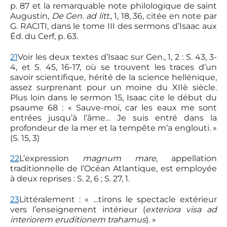
p. 87 et la remarquable note philologique de saint
Augustin,
De Gen. ad litt.
, 1, 18, 36, citée en note par
G. RACITI, dans le tome III des sermons d’Isaac aux
Éd. du Cerf, p. 63.
21
Voir les deux textes d’Isaac sur Gen., 1, 2 : S. 43, 3-
4, et S. 45, 16-17, où se trouvent les traces d’un
savoir scientifique, hérité de la science hellénique,
assez surprenant pour un moine du XIIè siècle.
Plus loin dans le sermon 15, Isaac cite le début du
psaume 68 : « Sauve-moi, car les eaux me sont
entrées jusqu’à l’âme… Je suis entré dans la
profondeur de la mer et la tempête m’a englouti. »
(S. 15, 3)
22
L’expression
magnum mare
, appellation
traditionnelle de l’Océan Atlantique, est employée
à deux reprises : S. 2, 6 ; S. 27, 1.
23
Littéralement : « …tirons le spectacle extérieur
vers l’enseignement intérieur (
exteriora visa ad
interiorem eruditionem trahamus
). »