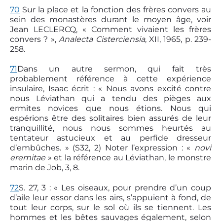
70
Sur la place et la fonction des frères convers au
sein des monastères durant le moyen âge, voir
Jean LECLERCQ, « Comment vivaient les frères
convers ? »,
Analecta Cisterciensia
, XII, 1965, p. 239-
258.
71
Dans un autre sermon, qui fait très
probablement référence à cette expérience
insulaire, Isaac écrit : « Nous avons excité contre
nous Léviathan qui a tendu des pièges aux
ermites novices que nous étions. Nous qui
espérions être des solitaires bien assurés de leur
tranquillité, nous nous sommes heurtés au
tentateur astucieux et au perfide dresseur
d’embûches. » (S32, 2) Noter l’expression : «
novi
eremitae
» et la référence au Léviathan, le monstre
marin de Job, 3, 8.
72
S. 27, 3 : « Les oiseaux, pour prendre d’un coup
d’aile leur essor dans les airs, s’appuient à fond, de
tout leur corps, sur le sol où ils se tiennent. Les
hommes et les bêtes sauvages également, selon