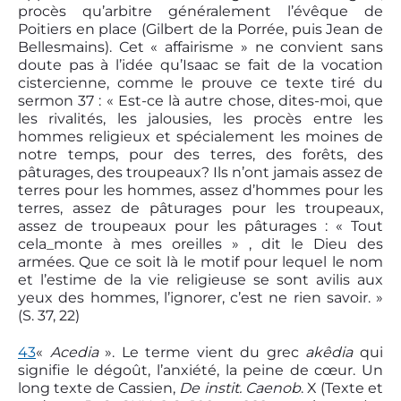
procès qu’arbitre généralement l’évêque de
Poitiers en place (Gilbert de la Porrée, puis Jean de
Bellesmains). Cet « affairisme » ne convient sans
doute pas à l’idée qu’Isaac se fait de la vocation
cistercienne, comme le prouve ce texte tiré du
sermon 37 : « Est-ce là autre chose, dites-moi, que
les rivalités, les jalousies, les procès entre les
hommes religieux et spécialement les moines de
notre temps, pour des terres, des forêts, des
pâturages, des troupeaux? Ils n’ont jamais assez de
terres pour les hommes, assez d’hommes pour les
terres, assez de pâturages pour les troupeaux,
assez de troupeaux pour les pâturages : « Tout
cela_monte à mes oreilles » , dit le Dieu des
armées. Que ce soit là le motif pour lequel le nom
et l’estime de la vie religieuse se sont avilis aux
yeux des hommes, l’ignorer, c’est ne rien savoir. »
(S. 37, 22)
43
«
Acedia
». Le terme vient du grec
akêdia
qui
signifie le dégoût, l’anxiété, la peine de cœur. Un
long texte de Cassien,
De instit. Caenob
. X (Texte et