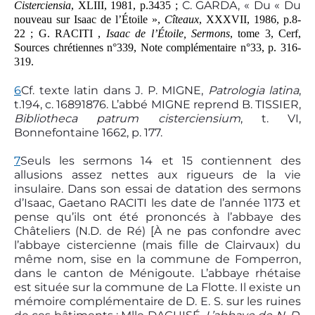
C. GARDA, « Du « Du
Cisterciensia
, XLIII, 1981, p.34­35 ;
nouveau sur Isaac de l’Étoile »,
Cîteaux
, XXXVII, 1986, p.8­
22 ; G. RACITI ,
Isaac de l’Étoile, Sermons
, tome 3, Cerf,
Sources chrétiennes n°339, Note complémentaire n°33, p. 316­
319.
6
Cf. texte latin dans J. P. MIGNE,
Patrologia latina
,
t.194, c. 1689­1876. L’abbé MIGNE reprend B. TISSIER,
Bibliotheca patrum cisterciensium
, t. VI,
Bonnefontaine 1662, p. 1­77.
7
Seuls les sermons 14 et 15 contiennent des
allusions assez nettes aux rigueurs de la vie
insulaire. Dans son essai de datation des sermons
d’Isaac, Gaetano RACITI les date de l’année 1173 et
pense qu’ils ont été prononcés à l’abbaye des
Châteliers (N.D. de Ré) [À ne pas confondre avec
l’abbaye cistercienne (mais fille de Clairvaux) du
même nom, sise en la commune de Fomperron,
dans le canton de Ménigoute. L’abbaye rhétaise
est située sur la commune de La Flotte. Il existe un
mémoire complémentaire de D. E. S. sur les ruines