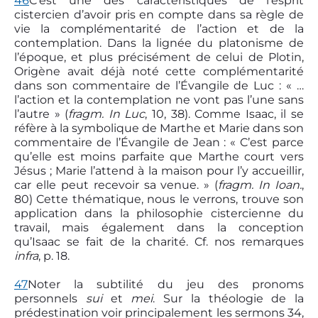
46
C’est une des caractéristiques de l’esprit
cistercien d’avoir pris en compte dans sa règle de
vie la complémentarité de l’action et de la
contemplation. Dans la lignée du platonisme de
l’époque, et plus précisément de celui de Plotin,
Origène avait déjà noté cette complémentarité
dans son commentaire de l’Évangile de Luc : « …
l’action et la contemplation ne vont pas l’une sans
l’autre » (
fragm. In Luc
, 10, 38). Comme Isaac, il se
réfère à la symbolique de Marthe et Marie dans son
commentaire de l’Évangile de Jean : « C’est parce
qu’elle est moins parfaite que Marthe court vers
Jésus ; Marie l’attend à la maison pour l’y accueillir,
car elle peut recevoir sa venue. » (
fragm. In Ioan.
,
80) Cette thématique, nous le verrons, trouve son
application dans la philosophie cistercienne du
travail, mais également dans la conception
qu’Isaac se fait de la charité. Cf. nos remarques
infra
, p. 18.
47
Noter la subtilité du jeu des pronoms
personnels
sui
et
mei
. Sur la théologie de la
prédestination voir principalement les sermons 34,