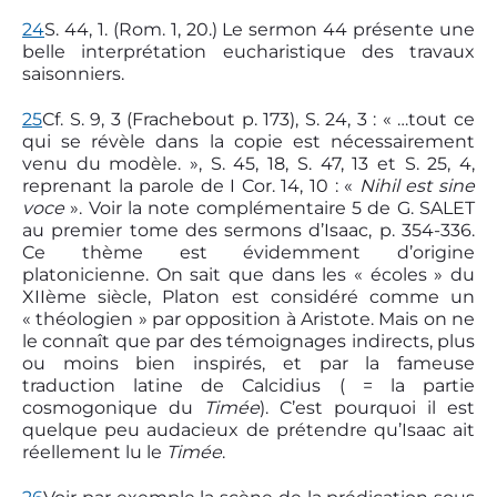
24
S. 44, 1. (Rom. 1, 20.) Le sermon 44 présente une
belle interprétation eucharistique des travaux
saisonniers.
25
Cf. S. 9, 3 (Frachebout p. 173), S. 24, 3 : « …tout ce
qui se révèle dans la copie est nécessairement
venu du modèle. », S. 45, 18, S. 47, 13 et S. 25, 4,
reprenant la parole de I Cor. 14, 10 : «
Nihil est sine
voce
». Voir la note complémentaire 5 de G. SALET
au premier tome des sermons d’Isaac, p. 354-336.
Ce thème est évidemment d’origine
platonicienne. On sait que dans les « écoles » du
XIIème siècle, Platon est considéré comme un
« théologien » par opposition à Aristote. Mais on ne
le connaît que par des témoignages indirects, plus
ou moins bien inspirés, et par la fameuse
traduction latine de Calcidius ( = la partie
cosmogonique du
Timée
). C’est pourquoi il est
quelque peu audacieux de prétendre qu’Isaac ait
réellement lu le
Timée
.