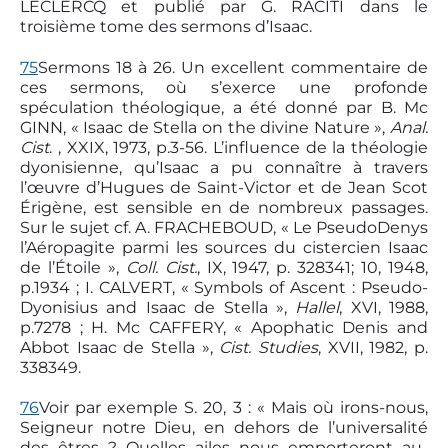
LECLERCQ et publié par G. RACITI dans le
troisième tome des sermons d’Isaac.
75
Sermons 18 à 26. Un excellent commentaire de
ces sermons, où s’exerce une profonde
spéculation théologique, a été donné par B. Mc
GINN, « Isaac de Stella on the divine Nature »,
Anal.
Cist
. , XXIX, 1973, p.3-56. L’influence de la théologie
dyonisienne, qu’Isaac a pu connaître à travers
l’œuvre d’Hugues de Saint-Victor et de Jean Scot
Érigène, est sensible en de nombreux passages.
Sur le sujet cf. A. FRACHEBOUD, « Le Pseudo­Denys
l’Aéropagite parmi les sources du cistercien Isaac
de l’Étoile »,
Coll. Cist.
, IX, 1947, p. 328­341; 10, 1948,
p.19­34 ; I. CALVERT, « Symbols of Ascent : Pseudo­
Dyonisius and Isaac de Stella »,
Hallel
, XVI, 1988,
p.72­78 ; H. Mc CAFFERY, « Apophatic Denis and
Abbot Isaac de Stella »,
Cist. Studies
, XVII, 1982, p.
338­349.
76
Voir par exemple S. 20, 3 : « Mais où irons-nous,
Seigneur notre Dieu, en dehors de l’universalité
des êtres ? Quelles ailes nous emporteront au-