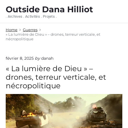
S
Outside Dana Hilliot
k
i
. Archives . Activités . Projets .
p
t
Home
Guerres
o
« La lumière de Dieu » – drones, terreur verticale, et
c
nécropolitique
o
n
t
février 8, 2025
by
danah
e
n
« La lumière de Dieu » –
t
drones, terreur verticale, et
nécropolitique