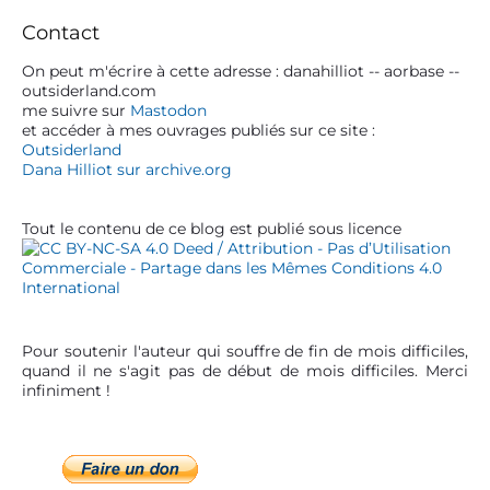
a
t
e
t
r
:
Contact
l
:
y
S
On peut m'écrire à cette adresse : danahilliot -- aorbase --
’
outsiderland.com
i
a
me suivre sur
Mastodon
d
et accéder à mes ouvrages publiés sur ce site :
r
e
Outsiderland
t
b
Dana Hilliot sur archive.org
a
i
r
c
Tout le contenu de ce blog est publié sous licence
l
e
Pour soutenir l'auteur qui souffre de fin de mois difficiles,
quand il ne s'agit pas de début de mois difficiles. Merci
infiniment !