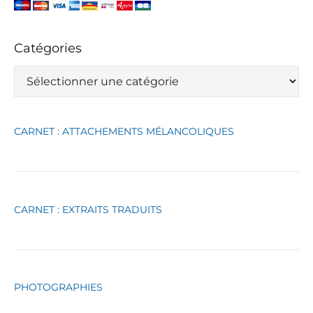
Catégories
C
a
t
é
g
CARNET : ATTACHEMENTS MÉLANCOLIQUES
o
r
i
e
s
CARNET : EXTRAITS TRADUITS
PHOTOGRAPHIES