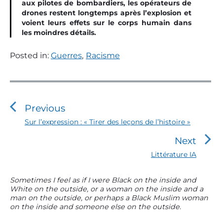
aux pilotes de bombardiers, les opérateurs de
drones restent longtemps après l’explosion et
voient leurs effets sur le corps humain dans
les moindres détails.
Posted in:
Guerres
,
Racisme
N
a
v
Previous
i
P
Sur l’expression : « Tirer des leçons de l’histoire »
r
g
Next
e
a
v
N
Littérature IA
t
i
e
o
i
x
P
Sometimes I feel as if I were Black on the inside and
u
t
o
White on the outside, or a woman on the inside and a
r
s
p
man on the outside, or perhaps a Black Muslim woman
n
i
p
o
on the inside and someone else on the outside.
m
o
d
s
s