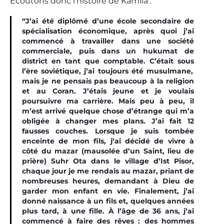
Écoutons donc l’histoire de Kamila :
“
J’ai été diplômé d’une école secondaire de
spécialisation économique, après quoi j’ai
commencé à travailler dans une société
commerciale, puis dans un hukumat de
district en tant que comptable. C’était
sous
l’ère soviétique, j’ai toujours été musulman
e
,
mais je ne pensais pas beaucoup à la religion
et au Coran. J’étais jeune et je voulais
poursuivre ma carrière. Mais peu à peu, il
m’est arrivé quelque chose d’étrange qui m’a
obligée à changer mes plans. J’ai fait 12
fausses couches. Lorsque je suis tombée
enceinte de mon fils, j’ai décidé de vivre à
côté du mazar
(mausolée d’un Saint, lieu de
prière)
Suhr Ota dans le village d’Ist Pisor,
chaque jour je me rendais au mazar, priant de
nombreuses heures, demandant à Dieu de
garder mon enfant en vie. Finalement, j’ai
donné naissance à un fils et, quelques années
plus tard, à une fille. À l’âge de 36 ans, j’ai
commencé à faire des rêves : des hommes