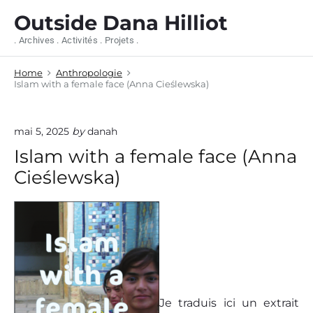
S
Outside Dana Hilliot
k
i
. Archives . Activités . Projets .
p
t
Home
Anthropologie
o
Islam with a female face (Anna Cieślewska)
c
o
n
mai 5, 2025
by
danah
t
e
Islam with a female face (Anna
n
Cieślewska)
t
Je traduis ici un extrait