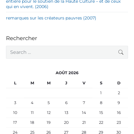
entière pour le soutien de la Haute Culture – et de ceux
qui en vivent. (2006)
remarques sur les créateurs pauvres (2007)
Rechercher
S
SEA
e
a
r
c
AOÛT 2026
h
f
L
M
M
J
V
S
D
o
r
1
2
:
3
4
5
6
7
8
9
10
11
12
13
14
15
16
17
18
19
20
21
22
23
24
25
26
27
28
29
30