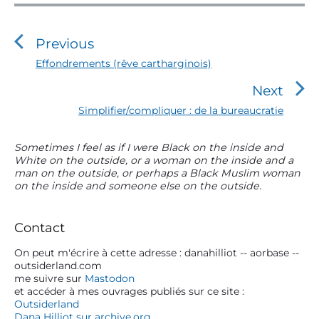
N
a
v
Previous
i
P
Effondrements (rêve cartharginois)
r
g
Next
e
a
v
N
Simplifier/compliquer : de la bureaucratie
t
i
e
o
i
x
P
Sometimes I feel as if I were Black on the inside and
u
t
o
White on the outside, or a woman on the inside and a
r
s
p
man on the outside, or perhaps a Black Muslim woman
n
i
p
o
on the inside and someone else on the outside.
m
o
d
s
s
a
t
e
t
r
:
Contact
l
:
y
S
On peut m'écrire à cette adresse : danahilliot -- aorbase --
’
outsiderland.com
i
a
me suivre sur
Mastodon
d
et accéder à mes ouvrages publiés sur ce site :
r
e
Outsiderland
t
b
Dana Hilliot sur archive.org