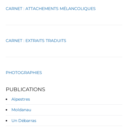
g
CARNET : ATTACHEMENTS MÉLANCOLIQUES
o
r
i
e
s
CARNET : EXTRAITS TRADUITS
PHOTOGRAPHIES
PUBLICATIONS
Alpestres
Moldanau
Un Débarras