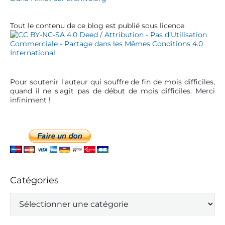
a
i
r
c
Tout le contenu de ce blog est publié sous licence
l
e
Pour soutenir l'auteur qui souffre de fin de mois difficiles,
quand il ne s'agit pas de début de mois difficiles. Merci
infiniment !
Catégories
C
a
t
é