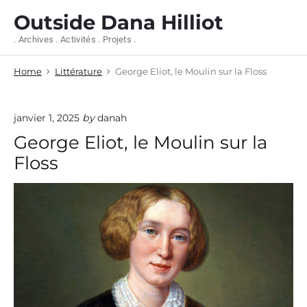
S
Outside Dana Hilliot
k
i
. Archives . Activités . Projets .
p
t
Home
Littérature
George Eliot, le Moulin sur la Floss
o
c
o
n
janvier 1, 2025
by
danah
t
George Eliot, le Moulin sur la
e
n
Floss
t