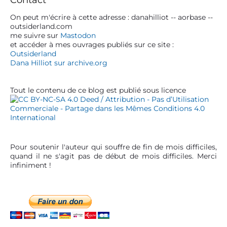
y
’
S
On peut m'écrire à cette adresse : danahilliot -- aorbase --
a
outsiderland.com
i
me suivre sur
Mastodon
r
d
et accéder à mes ouvrages publiés sur ce site :
e
t
Outsiderland
b
Dana Hilliot sur archive.org
i
a
c
r
Tout le contenu de ce blog est publié sous licence
l
e
Pour soutenir l'auteur qui souffre de fin de mois difficiles,
quand il ne s'agit pas de début de mois difficiles. Merci
infiniment !