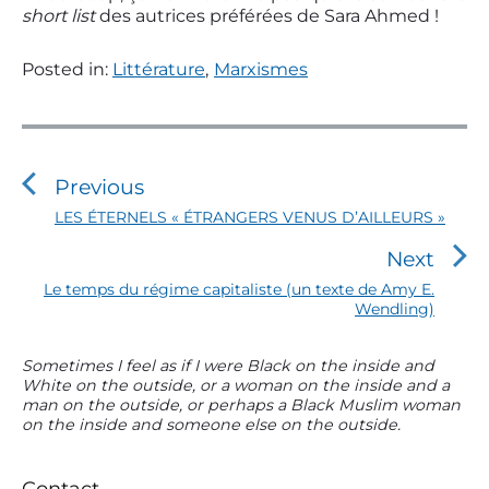
short list
des autrices préférées de Sara Ahmed !
Posted in:
Littérature
,
Marxismes
N
a
v
Previous
i
P
LES ÉTERNELS « ÉTRANGERS VENUS D’AILLEURS »
r
g
Next
e
a
v
N
Le temps du régime capitaliste (un texte de Amy E.
t
i
Wendling)
e
o
i
x
u
t
o
P
Sometimes I feel as if I were Black on the inside and
s
p
White on the outside, or a woman on the inside and a
r
n
p
o
man on the outside, or perhaps a Black Muslim woman
i
o
d
s
on the inside and someone else on the outside.
m
s
t
e
a
t
:
l
r
:
Contact