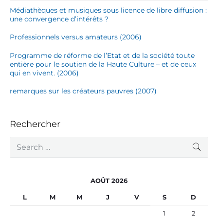
Médiathèques et musiques sous licence de libre diffusion :
une convergence d’intérêts ?
Professionnels versus amateurs (2006)
Programme de réforme de l’Etat et de la société toute
entière pour le soutien de la Haute Culture – et de ceux
qui en vivent. (2006)
remarques sur les créateurs pauvres (2007)
Rechercher
S
SEA
e
a
r
c
AOÛT 2026
h
f
L
M
M
J
V
S
D
o
r
1
2