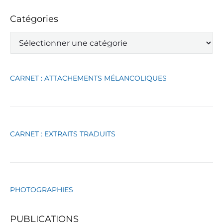
Catégories
C
a
t
é
g
CARNET : ATTACHEMENTS MÉLANCOLIQUES
o
r
i
e
s
CARNET : EXTRAITS TRADUITS
PHOTOGRAPHIES
PUBLICATIONS