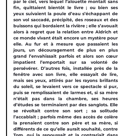
par le ciel, vers lequel l’alouette montait sans
fin, quittaient bientôt le livre ; ou bien ses
yeux suivaient la poule d’eau s’échappant de
son vol saccadé, précipité, des roseaux et des
buissons qui bordaient la rivière ; elle s’avouait
alors à regret que la relation entre Aldrich et
ce monde vivant était encore un mystère pour
elle. Au fur et à mesure que passaient les
jours, un découragement de plus en plus
grand l’envahissait parfois et alors son cœur
impatient l’emportait sur sa volonté de
persévérer. D’autres fois, installée près de la
fenêtre avec son livre, elle essayait de lire,
mais ses yeux, attirés par les rayons brillants
du soleil, se levaient vers ce spectacle si pur,
puis se remplissaient de larmes et, si sa mère
n’était pas dans la chambre, ses heures
d’études se terminaient par des sanglots. Elle
se révoltait contre son sort ; sa solitude
l’accablait ; parfois même des accès de colère
la prenaient contre son père et sa mère, si
différents de ce qu’elle aurait souhaité, contre
Tom, qui la repoussait et la contrariait dans