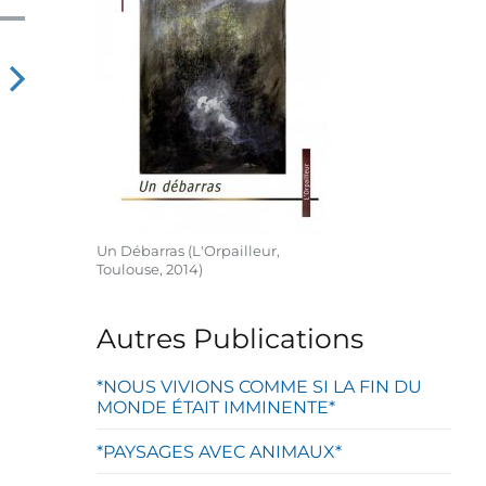
N
e
x
p
o
Un Débarras (L'Orpailleur,
s
Toulouse, 2014)
Autres Publications
*NOUS VIVIONS COMME SI LA FIN DU
MONDE ÉTAIT IMMINENTE*
*PAYSAGES AVEC ANIMAUX*