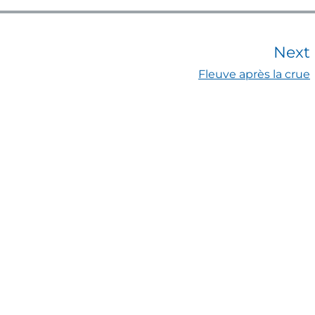
Next
Fleuve après la crue
t
t
: