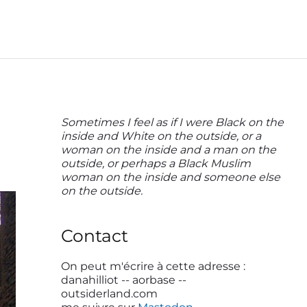
P
Sometimes I feel as if I were Black on the
inside and White on the outside, or a
r
woman on the inside and a man on the
i
outside, or perhaps a Black Muslim
woman on the inside and someone else
m
on the outside.
a
r
Contact
y
S
On peut m'écrire à cette adresse :
danahilliot -- aorbase --
i
outsiderland.com