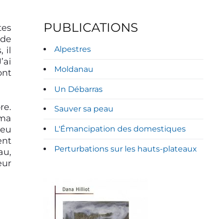
PUBLICATIONS
tes
 de
Alpestres
 il
’ai
Moldanau
ont
Un Débarras
re.
Sauver sa peau
 ma
peu
L'Émancipation des domestiques
ent
Perturbations sur les hauts-plateaux
au,
eur