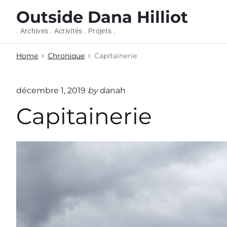
S
Outside Dana Hilliot
k
i
. Archives . Activités . Projets .
p
t
Home
Chronique
Capitainerie
o
c
o
décembre 1, 2019
by
danah
n
Capitainerie
t
e
n
t