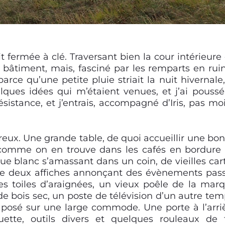
it fermée à clé. Traversant bien la cour intérieure
e bâtiment, mais, fasciné par les remparts en rui
parce qu’une petite pluie striait la nuit hivernale,
ques idées qui m’étaient venues, et j’ai poussé
sistance, et j’entrais, accompagné d’
Iris, pas mo
reux. Une grande table, de quoi accueillir une bo
s comme on en trouve dans les cafés en bordure
ue blanc s’amassant dans un coin, de vieilles car
tre deux affiches annonçant des évènements pas
les toiles d’araignées, un vieux poêle de la mar
 bois sec, un poste de télévision d’un autre tem
, posé sur une large commode. Une porte à l’arri
ette, outils divers et quelques rouleaux de f