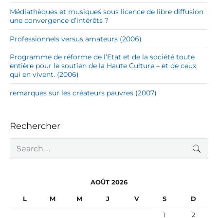
Médiathèques et musiques sous licence de libre diffusion :
une convergence d’intérêts ?
Professionnels versus amateurs (2006)
Programme de réforme de l’Etat et de la société toute
entière pour le soutien de la Haute Culture – et de ceux
qui en vivent. (2006)
remarques sur les créateurs pauvres (2007)
Rechercher
S
SEA
e
a
r
c
AOÛT 2026
h
f
L
M
M
J
V
S
D
o
r
1
2