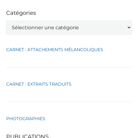
Catégories
C
a
t
é
g
CARNET : ATTACHEMENTS MÉLANCOLIQUES
o
r
i
e
s
CARNET : EXTRAITS TRADUITS
PHOTOGRAPHIES
PUBLICATIONS