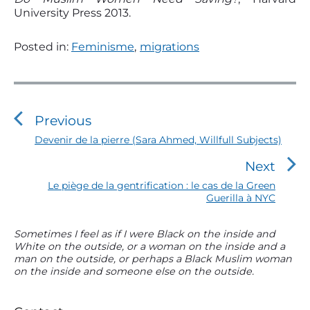
University Press 2013.
Posted in:
Feminisme
,
migrations
N
a
v
Previous
i
P
Devenir de la pierre (Sara Ahmed, Willfull Subjects)
r
g
Next
e
a
v
N
Le piège de la gentrification : le cas de la Green
t
i
Guerilla à NYC
e
o
i
x
u
t
o
P
Sometimes I feel as if I were Black on the inside and
s
p
White on the outside, or a woman on the inside and a
r
n
p
o
man on the outside, or perhaps a Black Muslim woman
i
o
d
s
on the inside and someone else on the outside.
m
s
t
e
a
t
:
l
r
: