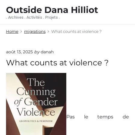
S
Outside Dana Hilliot
k
i
. Archives . Activités . Projets .
p
t
Home
migrations
What counts at violence ?
o
c
o
n
août 13, 2025
by
danah
t
What counts at violence ?
e
n
t
Pas le temps de