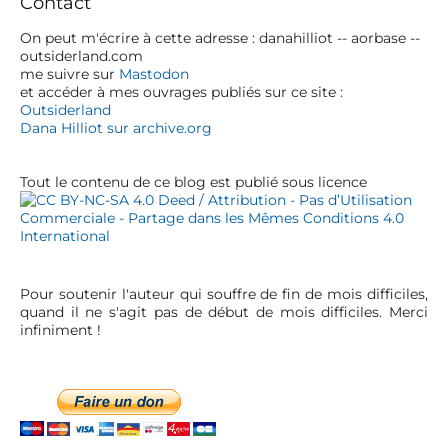
Contact
y
’
S
On peut m'écrire à cette adresse : danahilliot -- aorbase --
a
outsiderland.com
i
me suivre sur
Mastodon
r
d
et accéder à mes ouvrages publiés sur ce site :
e
t
Outsiderland
b
Dana Hilliot sur archive.org
i
a
c
r
Tout le contenu de ce blog est publié sous licence
l
e
Pour soutenir l'auteur qui souffre de fin de mois difficiles,
quand il ne s'agit pas de début de mois difficiles. Merci
infiniment !