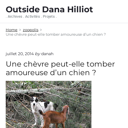
S
Outside Dana Hilliot
k
i
. Archives . Activités . Projets .
p
t
Home
zoopolis
o
Une chèvre peut-elle tomber amoureuse d’un chien ?
c
o
n
juillet 20, 2014
by
danah
t
e
Une chèvre peut-elle tomber
n
amoureuse d’un chien ?
t