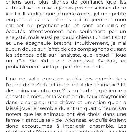
chiens sont plus dignes de confiance que les
autres. J’avoue n’avoir jamais pris conscience de ce
« fait ». Il faudrait que je mène à ce sujet une petite
enquête chez les patients qui fréquentent mon
cabinet de psychanalyste et sont accueillis et
écoutés attentivement non seulement par un
analyste, mais aussi par deux chiens (un petit spitz
et une épagneule breton). Intuitivement, je n’ai
aucun doute sur l’effet de ces compagnons durant
les séances, déjà sur l’analyste, que lequel il joue
un rôle de réducteur d’angoisse évident, et
probablement sur la plupart des patients.
Une nouvelle question a dès lors germé dans
l’esprit de P. Zack : et qu’en est-il des animaux ? Et
des animaux entre eux ? La suite de l’expérience a
consisté à mesurer la variation du taux d’oxytocine
dans le sang sur une chèvre et un chien qu’on a
laissé jouer ensemble durant un quart d’heure. On
notera que les animaux ont été choisi dans une
ferme « sanctuaire » de l’Arkansas, et qu’ils étaient
donc accoutumés à inter-agir ensemble. Les
résultats de l’étude sont sans ambiguïté : le chien