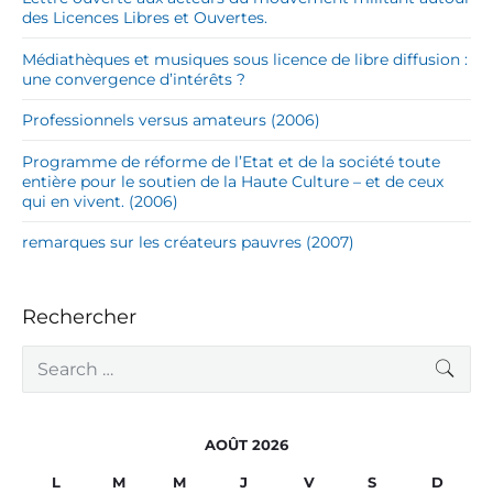
des Licences Libres et Ouvertes.
Médiathèques et musiques sous licence de libre diffusion :
une convergence d’intérêts ?
Professionnels versus amateurs (2006)
Programme de réforme de l’Etat et de la société toute
entière pour le soutien de la Haute Culture – et de ceux
qui en vivent. (2006)
remarques sur les créateurs pauvres (2007)
Rechercher
S
SEA
e
a
r
c
AOÛT 2026
h
f
L
M
M
J
V
S
D
o