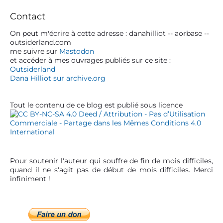
a
l
:
:
r
Contact
’
y
a
S
On peut m'écrire à cette adresse : danahilliot -- aorbase --
outsiderland.com
r
i
me suivre sur
Mastodon
d
t
et accéder à mes ouvrages publiés sur ce site :
e
Outsiderland
i
b
Dana Hilliot sur archive.org
c
a
r
l
Tout le contenu de ce blog est publié sous licence
e
Pour soutenir l'auteur qui souffre de fin de mois difficiles,
quand il ne s'agit pas de début de mois difficiles. Merci
infiniment !