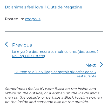
Do animals feel love ? Outside Magazine
Posted in:
zoopolis
N
a
v
Previous
i
P
Le mystère des meurtres multicolores (des paons à
Rolling Hills Estate)
r
g
e
a
Next
v
t
i
N
Du temps où le village comptait six cafés dont 3
o
restaurants
e
i
u
x
o
s
t
P
Sometimes I feel as if I were Black on the inside and
n
p
p
White on the outside, or a woman on the inside and a
r
o
o
d
man on the outside, or perhaps a Black Muslim woman
i
s
s
on the inside and someone else on the outside.
e
m
t
t