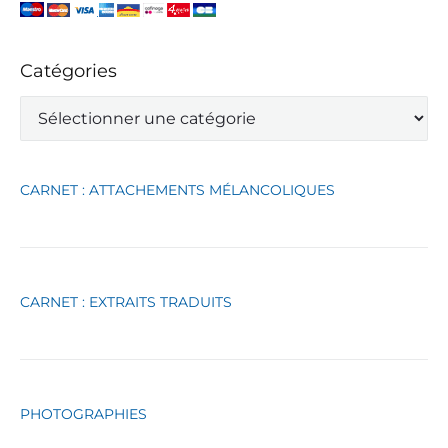
Catégories
C
a
t
é
g
CARNET : ATTACHEMENTS MÉLANCOLIQUES
o
r
i
e
s
CARNET : EXTRAITS TRADUITS
PHOTOGRAPHIES