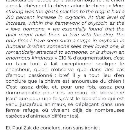
aime la chèvre et la chèvre adore le chien : «
More
striking was the goat’s reaction to the dog: It had a
210 percent increase in oxytocin. At that level of
increase, within the framework of oxytocin as the
« love hormone, » we essentially found that the
goat might have been in love with the dog. The
only time I have seen such a surge in oxytocin in
humans is when someone sees their loved one, is
romantically attracted to someone, or is shown an
enormous kindness.
» 210 % d’augmentation, c’est
un taux tout à fait exceptionnel souligne le
chercheur, qu’on n’observe que dans des cas
d’amour passionné : bref, il y a tout lieu d’en
conclure que la chèvre est amoureuse du chien !
C’est assez drôle, et, pour une fois, assez peu
dommageable pour ces animaux de laboratoire
(sauf que pour une fois, c’est le laboratoire qui est
venu jusqu’aux animaux, se déplaçant dans une
ferme refuge, où vivaient déjà de nombreuses
espèces d’animaux différentes).
Et Paul Zak de conclure, non sans ironie :