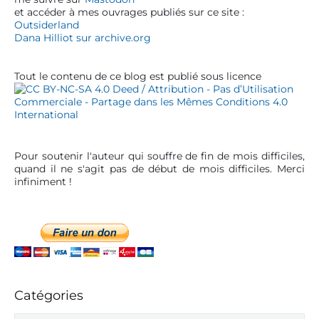
d
et accéder à mes ouvrages publiés sur ce site :
r
e
Outsiderland
t
b
Dana Hilliot sur archive.org
a
i
r
c
Tout le contenu de ce blog est publié sous licence
l
e
Pour soutenir l'auteur qui souffre de fin de mois difficiles,
quand il ne s'agit pas de début de mois difficiles. Merci
infiniment !
Catégories