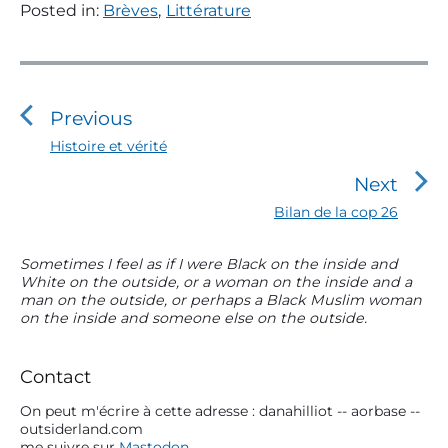
Posted in:
Brèves
,
Littérature
N
a
v
Previous
i
P
Histoire et vérité
r
g
Next
e
a
v
N
Bilan de la cop 26
t
i
e
o
i
x
P
Sometimes I feel as if I were Black on the inside and
u
t
o
White on the outside, or a woman on the inside and a
r
s
p
man on the outside, or perhaps a Black Muslim woman
n
i
p
o
on the inside and someone else on the outside.
m
o
d
s
s
a
t
e
t
r
:
Contact
l
:
y
S
On peut m'écrire à cette adresse : danahilliot -- aorbase --
’
outsiderland.com
i
a
me suivre sur
Mastodon