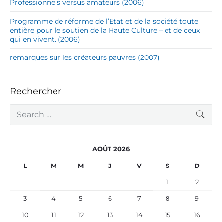
Professionnels versus amateurs (2006)
Programme de réforme de l’Etat et de la société toute
entière pour le soutien de la Haute Culture – et de ceux
qui en vivent. (2006)
remarques sur les créateurs pauvres (2007)
Rechercher
S
SEA
e
a
r
c
AOÛT 2026
h
f
L
M
M
J
V
S
D
o
r
1
2
:
3
4
5
6
7
8
9
10
11
12
13
14
15
16