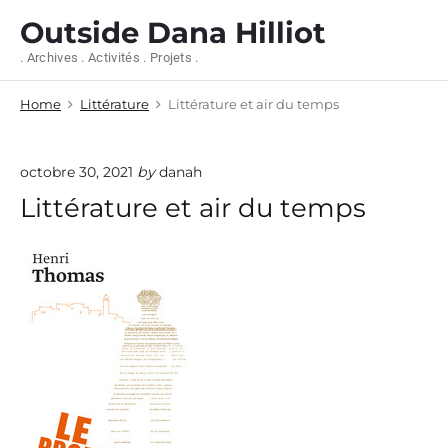
S
Outside Dana Hilliot
k
i
. Archives . Activités . Projets .
p
t
Home
Littérature
Littérature et air du temps
o
c
o
n
octobre 30, 2021
by
danah
t
Littérature et air du temps
e
n
t