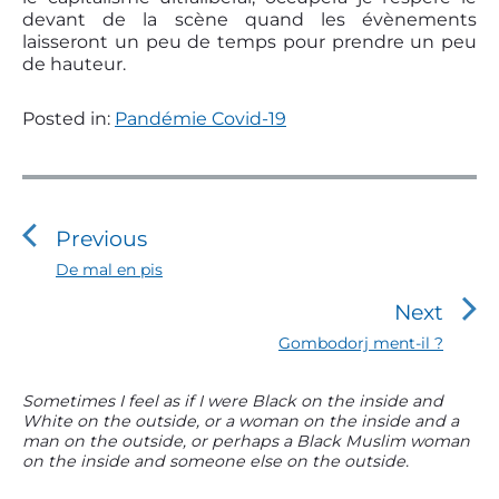
devant de la scène quand les évènements
laisseront un peu de temps pour prendre un peu
de hauteur.
Posted in:
Pandémie Covid-19
N
a
v
Previous
i
P
De mal en pis
r
g
Next
e
a
v
N
Gombodorj ment-il ?
t
i
e
o
i
x
P
Sometimes I feel as if I were Black on the inside and
u
t
o
White on the outside, or a woman on the inside and a
r
s
p
man on the outside, or perhaps a Black Muslim woman
n
i
p
o
on the inside and someone else on the outside.
m
o
d
s
s
a
t