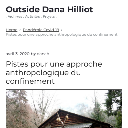
S
Outside Dana Hilliot
k
i
. Archives . Activités . Projets .
p
t
Home
Pandémie Covid-19
o
Pistes pour une approche anthropologique du confinement
c
o
n
avril 3, 2020
by
danah
t
e
Pistes pour une approche
n
anthropologique du
t
confinement