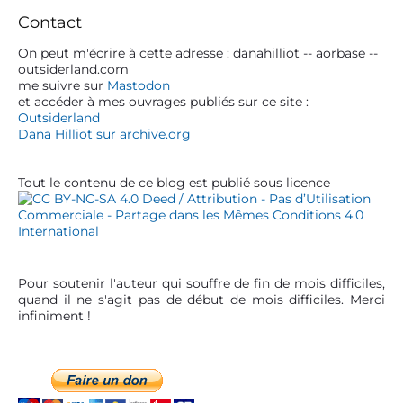
e
t
r
:
Contact
l
:
y
S
On peut m'écrire à cette adresse : danahilliot -- aorbase --
’
outsiderland.com
i
a
me suivre sur
Mastodon
d
et accéder à mes ouvrages publiés sur ce site :
r
e
Outsiderland
t
b
Dana Hilliot sur archive.org
a
i
r
c
Tout le contenu de ce blog est publié sous licence
l
e
Pour soutenir l'auteur qui souffre de fin de mois difficiles,
quand il ne s'agit pas de début de mois difficiles. Merci
infiniment !