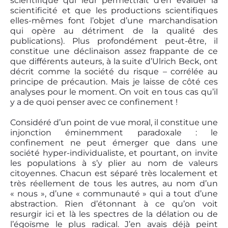
scientifique qui leur permettrait d’en évaluer la
scientificité et que les productions scientifiques
elles-mêmes font l’objet d’une marchandisation
qui opère au détriment de la qualité des
publications). Plus profondément peut-être, il
constitue une déclinaison assez frappante de ce
que différents auteurs, à la suite d’Ulrich Beck, ont
décrit comme la société du risque – corrélée au
principe de précaution. Mais je laisse de côté ces
analyses pour le moment. On voit en tous cas qu’il
y a de quoi penser avec ce confinement !
Considéré d’un point de vue moral, il constitue une
injonction éminemment paradoxale : le
confinement ne peut émerger que dans une
société hyper-individualiste, et pourtant, on invite
les populations à s’y plier au nom de valeurs
citoyennes. Chacun est séparé très localement et
très réellement de tous les autres, au nom d’un
« nous », d’une « communauté » qui a tout d’une
abstraction. Rien d’étonnant à ce qu’on voit
resurgir ici et là les spectres de la délation ou de
l’égoïsme le plus radical. J’en avais déjà peint