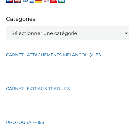
Catégories
C
a
t
é
g
CARNET : ATTACHEMENTS MÉLANCOLIQUES
o
r
i
e
s
CARNET : EXTRAITS TRADUITS
PHOTOGRAPHIES