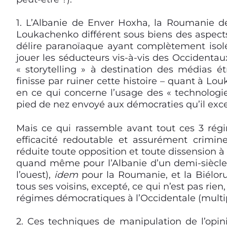
1. L’Albanie de Enver Hoxha, la Roumanie d
Loukachenko différent sous biens des aspects
délire paranoïaque ayant complètement isolé
jouer les séducteurs vis-à-vis des Occidentau
« storytelling » à destination des médias étr
finisse par ruiner cette histoire – quant à L
en ce qui concerne l’usage des « technologi
pied de nez envoyé aux démocraties qu’il excel
Mais ce qui rassemble avant tout ces 3 régim
efficacité redoutable et assurément crimine
réduite toute opposition et toute dissension 
quand même pour l’Albanie d’un demi-siècle 
l’ouest),
idem
pour la Roumanie, et la Biéloru
tous ses voisins, excepté, ce qui n’est pas rie
régimes démocratiques à l’Occidentale (multipa
2.
Ces techniques de manipulation de l’opini