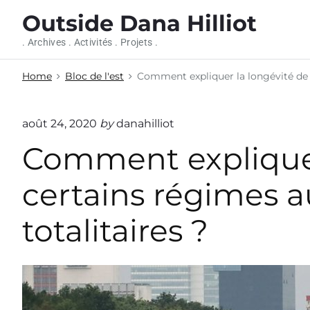
S
Outside Dana Hilliot
k
i
. Archives . Activités . Projets .
p
t
Home
Bloc de l'est
Comment expliquer la longévité de c
o
c
o
août 24, 2020
by
danahilliot
n
Comment expliquer
t
e
n
certains régimes a
t
totalitaires ?