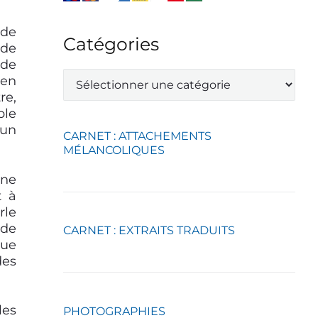
 de
Catégories
 de
 de
C
 en
a
re,
t
ble
é
 un
g
CARNET : ATTACHEMENTS
o
MÉLANCOLIQUES
r
i
une
e
t à
s
rle
 de
CARNET : EXTRAITS TRADUITS
que
des
les
PHOTOGRAPHIES