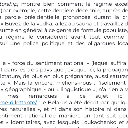
orship
,
montre bien comment le régime excel
 (par exemple, cette dernière décennie, auprès de
te parole présidentielle prononcée durant la cr
Buvez de la vodka, allez au sauna et travaillez d
sume en général à ce genre de formule populiste,
 du régime le considèrent avant tout comme
sur une police politique et des oligarques loc
à la « force du sentiment national »
(lequel suffirai
et dans les trois pays que j’évoque ici, la propaga
dictature, de plus en plus prégnante, aussi
satura
te ».
Mais là encore, méfions-nous : l’isolement
« géographique » ou « linguistique », n’a rien à v
voir mes remarques à ce sujet ici
sme-dilettante/
: le Belarus a été décrit par quelq
s naturelles », et ni dans son histoire ni dans
entiment national de manière un tant soit pe
es » identitaires, avec lesquels Loukachenko et 