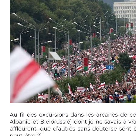
Au fil des excursions dans les arcanes de 
Albanie et Biélorussie)
dont je ne savais à vr
affleurent, que d’autres sans doute se sont 
peut-être ?).