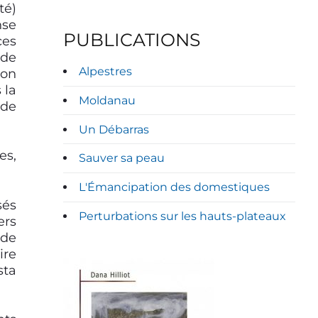
té)
nse
PUBLICATIONS
ces
 de
Alpestres
’on
 la
Moldanau
 de
Un Débarras
es,
Sauver sa peau
L'Émancipation des domestiques
sés
Perturbations sur les hauts-plateaux
ers
 de
ire
sta