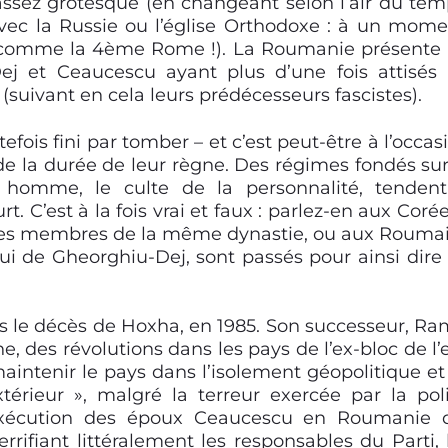
sez grotesque (en changeant selon l’air du tem
ec la Russie ou l’église Orthodoxe : à un mome
k comme la 4ème Rome !). La Roumanie présente
Dej et Ceaucescu ayant plus d’une fois attisés
suivant en cela leurs prédécesseurs fascistes).
fois fini par tomber – et c’est peut-être à l’occas
de la durée de leur règne. Des régimes fondés sur
l homme, l
e culte de la personnalité
, tenden
t. C’est à la fois vrai et faux : parlez-en aux Coré
s membres de la même dynastie, ou aux Rouma
lui de
Gheorghiu-Dej,
sont passés
pour ainsi dir
s le décès de Hoxha, en 1985. Son successeur, Ra
e, des révolutions dans les pays de l’ex-bloc de l’e
aintenir le pays dans l’isolement géopolitique et
érieur », malgré l
a terreur exercée par
la pol
’exécution des époux Ceaucescu en Roumanie 
rrifiant littéralement les responsables du Parti, 