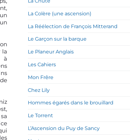
ps,
La Chute
nt,
La Colère (une ascension)
 un
 un
La Réélection de François Mitterand
Le Garçon sur la barque
ion
 la
Le Planeur Anglais
t à
Les Cahiers
ens
ins
Mon Frêre
e
de
Chez Lily
miz
Hommes égarés dans le brouillard
st,
Le Torrent
 sa
ice
L’Ascension du Puy de Sancy
qui
les