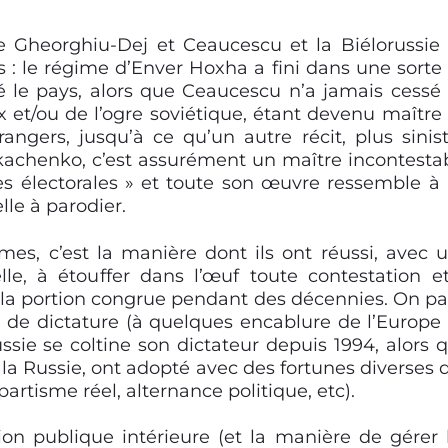
e Gheorghiu-Dej et Ceaucescu et la Biélorussie
 : le régime d’Enver Hoxha a fini dans une sorte
 le pays, alors que Ceaucescu n’a jamais cessé
x et/ou de l’ogre soviétique, étant devenu maître
angers, jusqu’à ce qu’un autre récit, plus sinist
oukachenko, c’est assurément un maître incontesta
es électorales » et toute son œuvre ressemble à
le à parodier.
es, c’est la manière dont ils ont réussi, avec 
lle, à étouffer dans l’œuf toute contestation e
à la portion congrue pendant des décennies. On pa
de dictature (à quelques encablure de l’Europe
ssie se coltine son dictateur depuis 1994, alors 
n, la Russie, ont adopté avec des fortunes diverses 
rtisme réel, alternance politique, etc).
on publique intérieure
(et la manière de gérer 