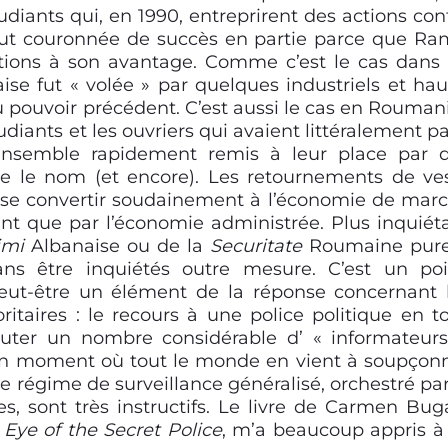
udiants qui, en 1990, entreprirent des actions con
 fut couronnée de succès en partie parce que Ra
ations à son avantage. Comme c’est le cas dans
ise fut « volée » par quelques industriels et hau
 pouvoir précédent. C’est aussi le cas en Roumani
udiants et les ouvriers qui avaient littéralement p
l’ensemble rapidement remis à leur place par 
ue le nom (et encore).
Les retournements de ve
t se convertir soudainement à l’économie de mar
nt que par l’économie administrée. Plus inquiét
imi
Albanaise ou de la
Securitate
Roumaine pur
sans être inquiétés outre mesure.
C’est un poi
eut-être un élément de la réponse concernant 
itaires : le recours à une police politique en t
cruter un nombre considérable d’ « informateurs
e un moment où tout le monde en vient à soupçon
régime de surveillance généralisé, orchestré par
s, sont très instructifs. Le livre de Carmen Bug
Eye of the Secret Police
, m’a beaucoup appris à