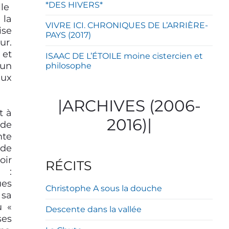
*DES HIVERS*
le
 la
VIVRE ICI. CHRONIQUES DE L’ARRIÈRE-
ise
PAYS (2017)
ur.
 et
ISAAC DE L’ÉTOILE moine cistercien et
 un
philosophe
aux
|ARCHIVES (2006-
t à
2016)|
nde
nte
 de
oir
RÉCITS
 :
ues
Christophe A sous la douche
 sa
u «
Descente dans la vallée
ses