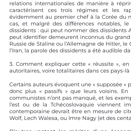
relations internationales de manière à répr
caractérisent ces trois régimes et les ra
évidemment
au premier chef
à la Corée du n
cas, et malgré des différences notables, 
dissidents : qui peut nommer des dissidents A
peut identifier demeurent inconnus du grand 
Russie de Staline ou l’Allemagne de Hitler, le 
l’Iran,
la parole des dissidents a été audible
dan
3.
Comment expliquer cette « réussite », en
autoritaires, voire totalitaires dans ces pays-là
Certains auteurs évoquent une « supposée » pa
donc plus « passifs » que leurs voisins. En E
communistes n’ont pas manqué, et les exempl
l’est ou de la Tchécoslovaquie viennent im
contemporaine devrait être en mesure de cit
Wolf, Lech Walesa, ou Imre Nagy (et des centai