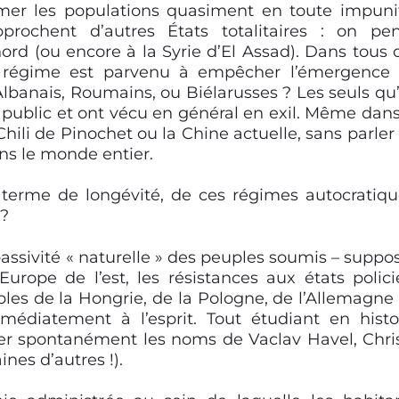
imer les populations quasiment en toute impuni
pprochent d’autres États totalitaires : on pe
ord (ou encore à la Syrie d’El Assad).
Dans tous 
le régime est parvenu à empêcher l’émergence
lbanais, Roumains, ou Biélarusses ? Les seuls qu
public et ont vécu en général en exil. Même dans
Chili de Pinochet ou la Chine actuelle,
sans parler
s le monde entier.
 terme de longévité, de ces régimes autocratiqu
 ?
ssivité « naturelle » des peuples soumis – suppo
urope de l’est, les résistances aux états polici
es de la Hongrie, de la Pologne, de l’Allemagne
médiatement à l’esprit. Tout étudiant en histo
er spontanément les noms de Vaclav Havel, Chri
nes d’autres !).