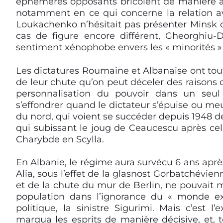
éphémères opposants bricolent de manière as
notamment en ce qui concerne la relation av
Loukachenko n’hésitait pas présenter Mins
cas de figure encore différent, Gheorghiu-
sentiment xénophobe envers les « minorités » (
Les dictatures Roumaine et Albanaise ont toute
de leur chute qu’on peut déceler des raisons 
personnalisation du pouvoir dans un seu
s’effondrer quand le dictateur s’épuise ou meur
du nord, qui voient se succéder depuis
1948
de
qui subissant le joug de Ceaucescu après ce
Charybde en Scylla.
En Albanie, le régime aura survécu 6 ans aprè
Alia, sous l’effet de la glasnost Gorbatchévienn
et de la chute du mur de Berlin, ne pouvait m
population dans l’ignorance du « monde ext
politique, la sinistre Sigurimi.
Mais c’est l
marqua les esprits de manière décisive, et, te