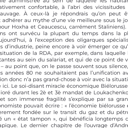
ie administrée au sein de laquelle les habita
tivement confortable, à l’abri des vicissitudes
auvage. À ceux-là je répondrais qu’on peut ê
t adhérer au mythe d’une vie meilleure sous le j
pour Hoxha et Ceaucescu, carrément Staliniens).
ains ont survécu la plupart du temps dans la p
jourd’hui, à l’exception des oligarques spéciali
 d’industrie, peine encore à voir émerger ce qu
situation de la RDA, par exemple, dans laquelle 
antes au sein du salariat, et qui de ce point de 
 – au point que, on le passe souvent sous silence,
es années 80 ne souhaitaient pas l’unification a
tion donc n’a pas grand-chose à voir avec la situat
 ici.
Le soi-disant miracle économique Biélorusse
élioré durant les 2è et 3è mandat de Loukachenko
et son immense fragilité s’explique par sa gra
omiste pouvait écrire : « l’économie biélorusse 
ièrement fondée sur le transit du gaz et du pétr
lé un « état tampon », qui bénéficia longtemps 
pique. Le dernier chapitre de l’ouvrage d’A
ndr