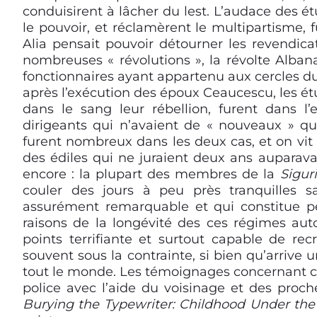
conduisirent à lâcher du lest. L’audace des ét
le pouvoir, et réclamèrent le multipartisme,
Alia pensait pouvoir détourner les revendic
nombreuses « révolutions », la révolte Albana
fonctionnaires ayant appartenu aux cercles du
après
l’exécution des époux Ceaucescu,
les ét
dans le sang leur rébellion, furent dans 
dirigeants qui n’avaient de « nouveaux » q
furent nombreux dans les deux cas, et on vi
des édiles qui ne juraient deux ans auparava
encore : la plupart des membres de la
Sigur
couler des jours à peu près tranquilles 
assurément remarquable et qui constitue p
raisons de la longévité des ces régimes autor
points terrifiante et surtout capable de re
souvent sous la contrainte, si bien qu’arriv
tout le monde. Les témoignages concernant ce 
police avec l’aide du voisinage et des proche
Burying the Typewriter: Childhood Under the 