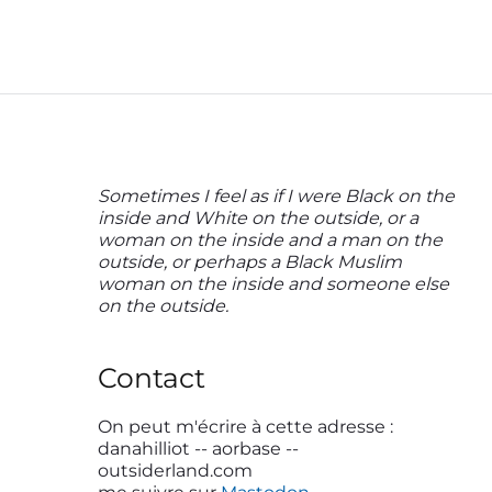
P
Sometimes I feel as if I were Black on the
inside and White on the outside, or a
r
woman on the inside and a man on the
i
outside, or perhaps a Black Muslim
woman on the inside and someone else
m
on the outside.
a
r
Contact
y
S
On peut m'écrire à cette adresse :
danahilliot -- aorbase --
i
outsiderland.com