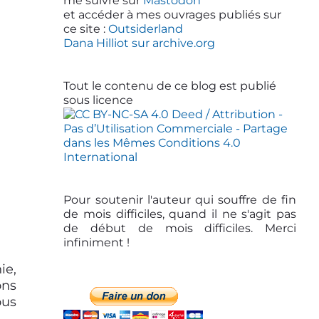
d
me suivre sur
Mastodon
et accéder à mes ouvrages publiés sur
e
ce site :
Outsiderland
b
Dana Hilliot sur archive.org
a
r
Tout le contenu de ce blog est publié
sous licence
Pour soutenir l'auteur qui souffre de fin
de mois difficiles, quand il ne s'agit pas
de début de mois difficiles. Merci
infiniment !
ie,
ons
ous