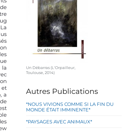
nts
 de
tre
oug
 La
lus
sés
’on
les
vue
 la
Un Débarras (L'Orpailleur,
Toulouse, 2014)
vec
ion
 et
Autres Publications
, a
nde
*NOUS VIVIONS COMME SI LA FIN DU
est
MONDE ÉTAIT IMMINENTE*
ole
des
*PAYSAGES AVEC ANIMAUX*
ew