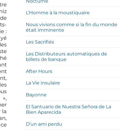
Nocturne
tre
miz
L’Homme à la moustiquaire
 de
ts-
Nous vivions comme si la fin du monde
était imminente
e :
ayé
Les Sacrifiés
des
ste
Les Distributeurs automatiques de
ché
billets de banque
ant
ent
After Hours
nt,
La Vie insulaire
les
ous
Bayonne
 »,
ner
El Santuario de Nuestra Señora de La
 la
Bien Aparecida
an,
D’un ami perdu
 ce