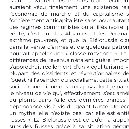
D’
autres vantent les mérites d’une économ
auraient vécu finalement une existence rela
l’économie de marché et du capitalisme s
foncièrement anticapitaliste sans pour autan
des régimes communistes ou affiliés (voire, 
vérité, c’est que les Albanais et les Roum
extrême pauvreté, et que la Biélorussie d’au
dans la vente d’armes et de quelques patrons
pourrait appeler une « classe moyenne ». La 
différences de revenus n’étaient guère import
s’approchait réellement d’un « égalitarisme »
plupart des dissidents et révolutionnaires d
l’ouest ni l’abandon du socialisme, cette situa
socio-économique des trois pays dont je parle
le niveau de vie qui, effectivement, s’est am
du plomb dans l’aile ces dernières années, 
dépendance vis-à-vis du géant Russe. Un écon
un mythe, elle n’existe pas, car elle est ent
russes ». La Biélorussie est ce qu’on a appe
subsides Russes grâce à sa situation géogra