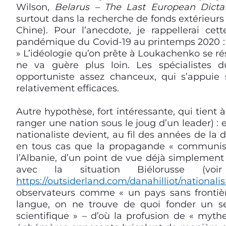
Wilson,
Belarus – The Last European Dictat
surtout dans la recherche de fonds extérieurs
Chine).
Pour l’anecdote, je rappellerai cet
pandémique du Covid-19 au printemps 2020 : « 
» L’idéologie qu’on prête à Loukachenko se ré
ne va guère plus loin. Les spécialistes
opportuniste assez chanceux, qui s’appuie 
relativement efficaces.
Autre hypothèse, fort intéressante,
qui
tient 
ranger une nation sous le joug d’un leader)
: 
nationaliste devient, au fil des années de la 
en tous cas que la propagande « communis
l’Albanie, d’un point de vue déjà simplement 
avec la situation Biélorusse (
https://outsiderland.com/danahilliot/nationali
observateurs comme « un pays sans frontière
langue, on ne trouve de quoi fonder un s
scientifique » – d’où la profusion de « myth