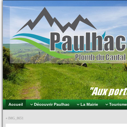
Paulhac Plomb du Can
Aux portes des volcans
Accueil
Découvrir Paulhac
La Mairie
Tourisme 
«
IMG_8651