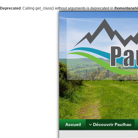
Deprecated
: Calling get_class() without arguments is deprecated in
/home/danahil
Paulhac Pl
Aux portes des 
Accueil
Découvrir Paulhac