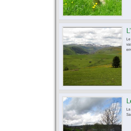
L
Le
va
en
L
La
Sa