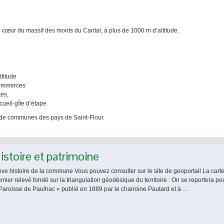
u cœur du massif des monts du Cantal, à plus de 1000 m d’altitude.
ltitude
 commerces
tes,
cueil-gîte d’étape
de communes des pays de Saint-Flour.
istoire et patrimoine
ève histoire de la commune Vous pouvez consulter sur le site de geoportail La carte
mier relevé fondé sur la triangulation géodésique du territoire : On se reportera po
 Paroisse de Paulhac » publié en 1889 par le chanoine Pautard et à …