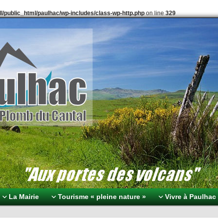
l/public_html/paulhac/wp-includes/class-wp-http.php
on line
329
omb du Cantal
volcans
La Mairie
Tourisme « pleine nature »
Vivre à Paulhac