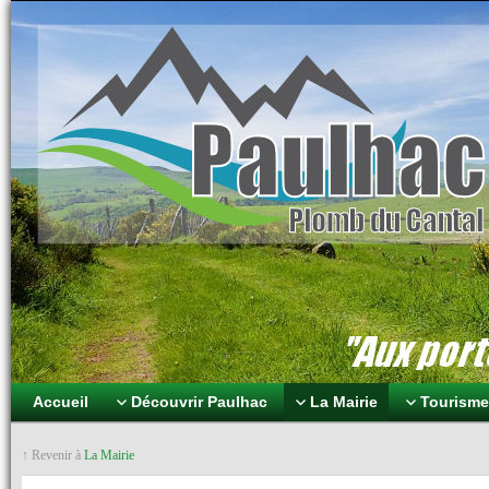
Paulhac Plomb du Can
Aux portes des volcans
Accueil
Découvrir Paulhac
La Mairie
Tourisme 
↑ Revenir à
La Mairie