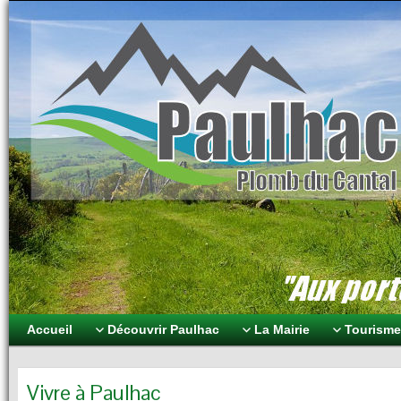
Paulhac Plomb du Can
Aux portes des volcans
Accueil
Découvrir Paulhac
La Mairie
Tourisme 
Vivre à Paulhac