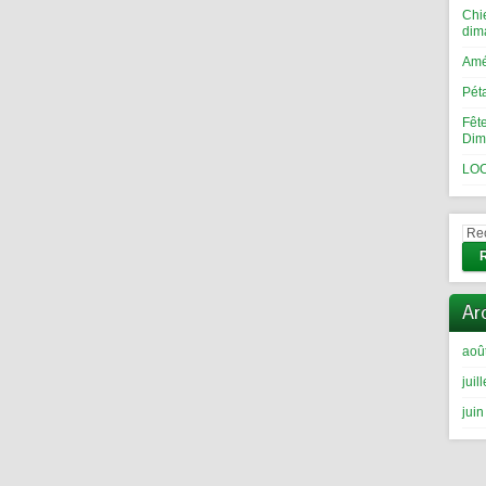
Chi
dim
Amé
Pét
Fêt
Dim
LOC
Ar
aoû
juil
jui