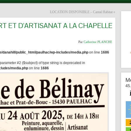
LOCATION DISPONIBLE – Cantal Habitat
»
RT ET D’ARTISANAT A LA CHAPELLE
Par
Catherine PLANCHE
/danahill/public_html/paulhac/wp-includes/media.php
on line
1686
 parameter #2 ($subject) of type string is deprecated in
ncludes/media.php
on line
1686