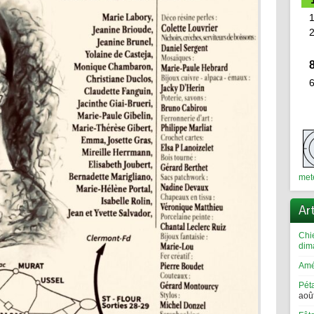
met
Ar
Chi
dim
Amé
Pét
aoû