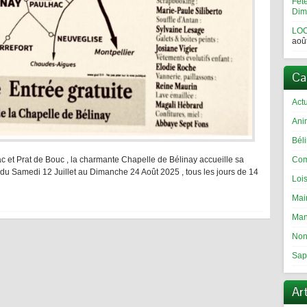
Fêt
Dim
LOC
aoû
Ca
Actu
Ani
Bél
Com
hac et Prat de Bouc , la charmante Chapelle de Bélinay accueille sa
nat du Samedi 12 Juillet au Dimanche 24 Août 2025 , tous les jours de 14
Loi
Mai
Man
Non
Sap
Ar