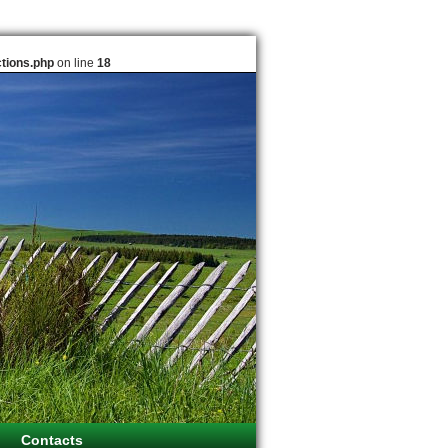
ctions.php
on line
18
Contacts