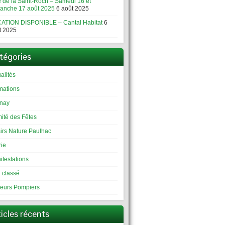
e de la Saint-Roch – Samedi 16 et
anche 17 août 2025
6 août 2025
ATION DISPONIBLE – Cantal Habitat
6
t 2025
tégories
alités
mations
inay
ité des Fêtes
sirs Nature Paulhac
rie
ifestations
 classé
eurs Pompiers
ticles récents