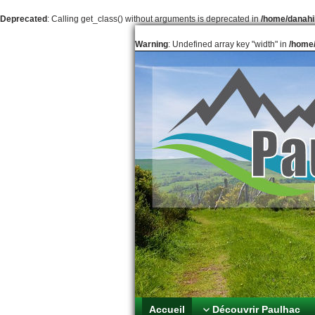
Deprecated
: Calling get_class() without arguments is deprecated in
/home/danahil
Warning
: Undefined array key "width" in
/home/
Paulhac Pl
Aux portes des 
Accueil
Découvrir Paulhac