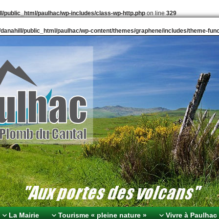
l/public_html/paulhac/wp-includes/class-wp-http.php
on line
329
danahill/public_html/paulhac/wp-content/themes/graphene/includes/theme-fun
omb du Cantal
volcans
La Mairie
Tourisme « pleine nature »
Vivre à Paulhac