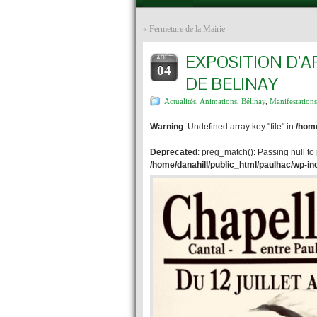
«
Fermeture de la Mairie
EXPOSITION D’A
AOÛT
04
DE BELINAY
Actualités
,
Animations
,
Bélinay
,
Manifestations
Warning
: Undefined array key "file" in
/home
Deprecated
: preg_match(): Passing null to
/home/danahill/public_html/paulhac/wp-i