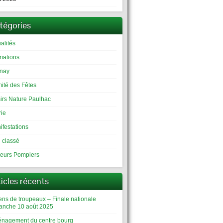
tégories
alités
mations
inay
ité des Fêtes
sirs Nature Paulhac
rie
ifestations
 classé
eurs Pompiers
ticles récents
ens de troupeaux – Finale nationale
anche 10 août 2025
nagement du centre bourg