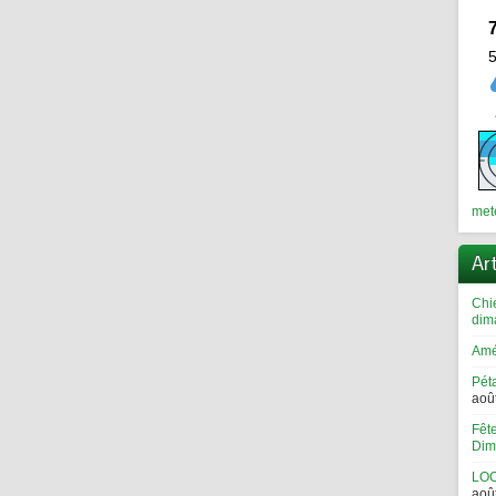
met
Ar
Chi
dim
Amé
Pét
aoû
Fêt
Dim
LOC
aoû