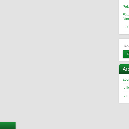
Pét
Fêt
Dim
LOC
Ar
aoû
juil
jui