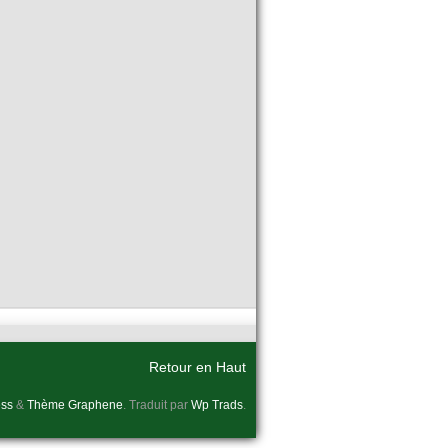
Retour en Haut
ss
&
Thème Graphene
. Traduit par
Wp Trads
.