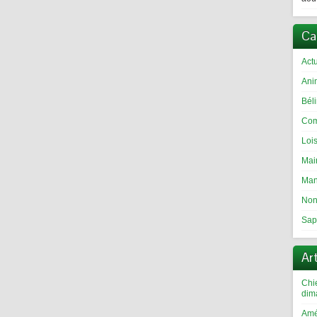
Ca
Actu
Ani
Bél
Com
Loi
Mai
Man
Non
Sap
Ar
Chi
dim
Amé