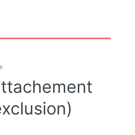
26
'attachement
exclusion)