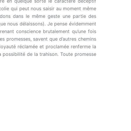
ure en quelque sorte le caractère déceptif
ncolie qui peut nous saisir au moment même
erdons dans le même geste une partie des
 que nous délaissons). Je pense évidemment
 prenant conscience brutalement qu’une fois
ar les promesses, savent que d’autres chemins
a loyauté réclamée et proclamée renferme la
la possibilité de la trahison. Toute promesse