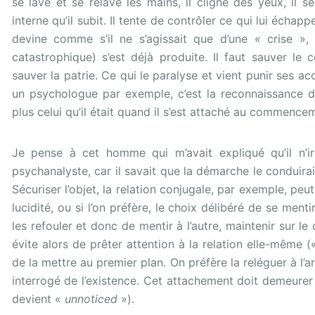
se lave et se relave les mains, il cligne des yeux, il s
interne qu’il subit. Il tente de contrôler ce qui lui échapp
devine comme s’il ne s’agissait que d’une « crise »,
catastrophique) s’est déjà produite. Il faut sauver le 
sauver la patrie. Ce qui le paralyse et vient punir ses acc
un psychologue par exemple, c’est la reconnaissance du f
plus celui qu’il était quand il s’est attaché au commence
Je pense à cet homme qui m’avait expliqué qu’il n’ir
psychanalyste, car il savait que la démarche le conduirai
Sécuriser l’objet, la relation conjugale, par exemple, peut
lucidité, ou si l’on préfère, le choix délibéré de se ment
les refouler et donc de mentir à l’autre, maintenir sur le 
évite alors de prêter attention à la relation elle-même (
de la mettre au premier plan. On préfère la reléguer à l
interrogé de l’existence. Cet attachement doit demeurer 
devient «
unnoticed
»).