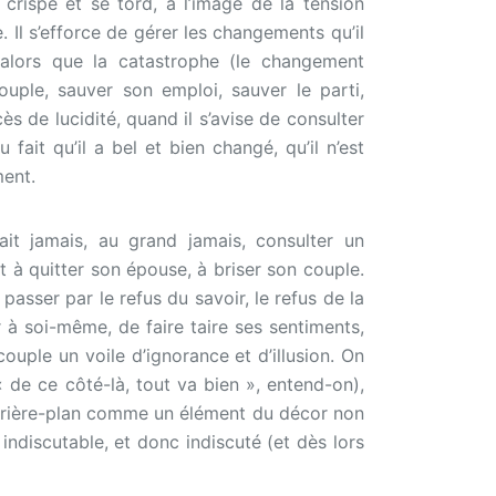
e crispe et se tord, à l’image de la tension
e. Il s’efforce de gérer les changements qu’il
 alors que la catastrophe (le changement
couple, sauver son emploi, sauver le parti,
ès de lucidité, quand il s’avise de consulter
ait qu’il a bel et bien changé, qu’il n’est
ment.
ait jamais, au grand jamais, consulter un
t à quitter son épouse, à briser son couple.
 passer par le refus du savoir, le refus de la
ir à soi-même, de faire taire ses sentiments,
couple un voile d’ignorance et d’illusion. On
« de ce côté-là, tout va bien », entend-on),
’arrière-plan comme un élément du décor non
indiscutable, et donc indiscuté (et dès lors