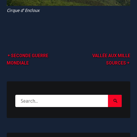
Cirque d’ Encloux
Navigation
SECONDE GUERRE
VALLÉE AUX MILLE
MONDIALE
SOURCES
de
l’article
Search
Search
for:
Submit