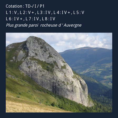
Cotation : TD-/ I / P1
L 1 : V , L 2 : V + , L 3 : I V , L 4 : I V + , L 5 : V
L 6 : I V + , L 7 : I V , L 8 : I V
Plus grande paroi rocheuse d ‘ Auvergne