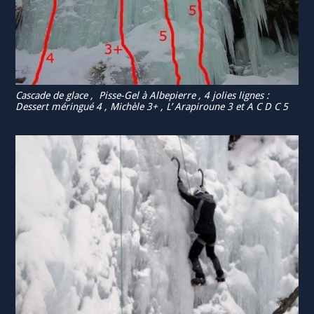
Cascade de glace , Pisse-Gel à Albepierre , 4 jolies lignes :
Dessert méringué 4 , Michèle 3+ , L’ Arapiroune 3 et A C D C 5