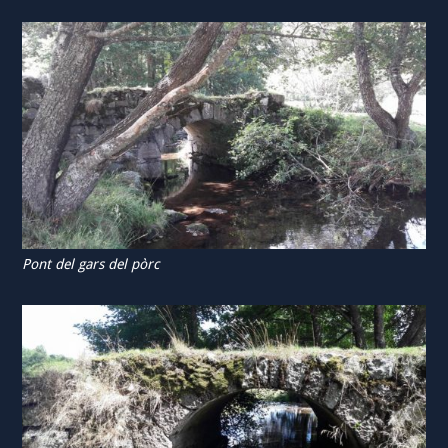
Pont del gars del pòrc