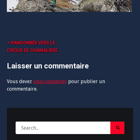
Navigation
RANDONNÉE VERS LE
CIRQUE DE CHAMALIÈRE
de
l’article
Laisser un commentaire
Vous devez
vous connecter
pour publier un
commentaire.
Search
Search
for:
Submit