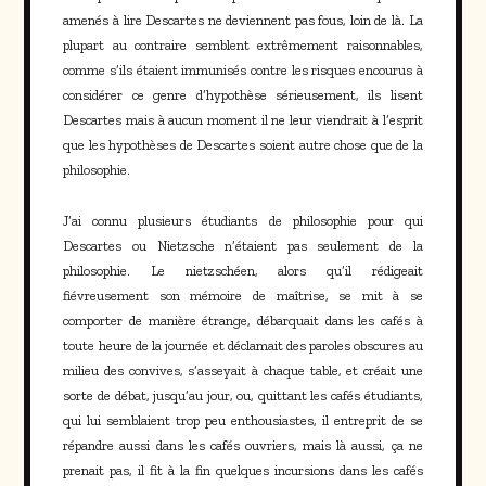
amenés à lire Descartes ne deviennent pas fous, loin de là. La
plupart au contraire semblent extrêmement raisonnables,
comme s’ils étaient immunisés contre les risques encourus à
considérer ce genre d’hypothèse sérieusement, ils lisent
Descartes mais à aucun moment il ne leur viendrait à l’esprit
que les hypothèses de Descartes soient autre chose que de la
philosophie.
J’ai connu plusieurs étudiants de philosophie pour qui
Descartes ou Nietzsche n’étaient pas seulement de la
philosophie. Le nietzschéen, alors qu’il rédigeait
fiévreusement son mémoire de maîtrise, se mit à se
comporter de manière étrange, débarquait dans les cafés à
toute heure de la journée et déclamait des paroles obscures au
milieu des convives, s’asseyait à chaque table, et créait une
sorte de débat, jusqu’au jour, ou, quittant les cafés étudiants,
qui lui semblaient trop peu enthousiastes, il entreprit de se
répandre aussi dans les cafés ouvriers, mais là aussi, ça ne
prenait pas, il fit à la fin quelques incursions dans les cafés