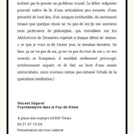
instant par la pensée un problème crucial. Le délire solipsiste
pourrait naître de là, d’une articulation peu assurée, d’une
précarité de tout lien, d’un soupçon irréductible, du sentiment
tenace que quelque chose ne va pas de soi (je me souviens
mon professeur de philosophie, qui, travaillant sur les
Médiations
de Descartes répétait à chaque début de séance,
« ce que je vous ai dit l’autre jour, la semaine dernière, hé
bien, ça ne va pas de soi, ça ne va pas du tout de soi », et ses
sourcils se fronçaient, il semblait réellement préoccupé,
extrêmement inquiet, et de fait, au bout d’une année
universitaire, nous n’avions même pas entamé l’étude de la
quatrième méditation.)
Vincent Séguret
Psychanalyste dans le Puy-de-Dôme
4, place des martyrs 63300 Thiers
06 51 07 13 04
Présentation de mon cabinet