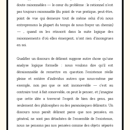
doute raisonnables — le cœur du problème : le rationnel n’est
pas toujours raisonnable (du point de vue pratique, peut-être,
point de vue qui demeure tout de même celui d’où nous
entreprenons la plupart du temps de nous frayer un chemin)
— , quand on les réinscrit dans la suite logique des
raisonnements d’où elles émergent, n’ont rien d’incongrues
en soi.
Qualifier un discours de délirant suppose autre chose qu’une
analyse logique formelle : nous voulons dire qu’il est
déraisonnable de remettre en question l’existence réelle
pleine et entière d’individus autres que nous-même par
exemple, non pas que ce soit inconcevable — c’est au
contraire tout à fait concevable, on peut le penser, et j’imagine
que cette idée a traversé l’esprit de bien des gens, pas
seulement des philosophes ou des paranoïaques délirants. Un
discours nous paraît délirant parce que nos pensées, en
général, ne sont pas détachées de l’ensemble de l’existence,
nous ne pensons pas nos pensées comme des objets séparés