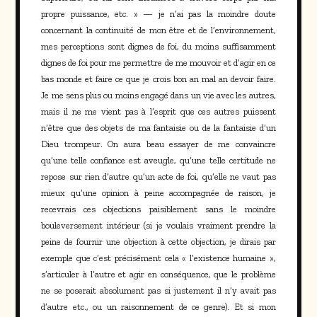
propre puissance, etc. » — je n’ai pas la moindre doute
concernant la continuité de mon être et de l’environnement,
mes perceptions sont dignes de foi, du moins suffisamment
dignes de foi pour me permettre de me mouvoir et d’agir en ce
bas monde et faire ce que je crois bon an mal an devoir faire.
Je me sens plus ou moins engagé dans un vie avec les autres,
mais il ne me vient pas à l’esprit que ces autres puissent
n’être que des objets de ma fantaisie ou de la fantaisie d’un
Dieu trompeur. On aura beau essayer de me convaincre
qu’une telle confiance est aveugle, qu’une telle certitude ne
repose sur rien d’autre qu’un acte de foi, qu’elle ne vaut pas
mieux qu’une opinion à peine accompagnée de raison, je
recevrais ces objections paisiblement sans le moindre
bouleversement intérieur (si je voulais vraiment prendre la
peine de fournir une objection à cette objection, je dirais par
exemple que c’est précisément cela « l’existence humaine »,
s’articuler à l’autre et agir en conséquence, que le problème
ne se poserait absolument pas si justement il n’y avait pas
d’autre etc., ou un raisonnement de ce genre). Et si mon