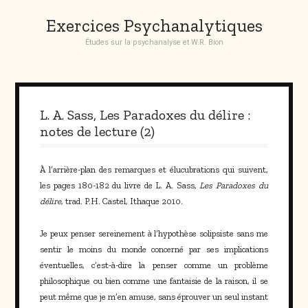
Skip
Exercices Psychanalytiques
to
content
Études sur la psychanalyse et W.R. Bion
L. A. Sass, Les Paradoxes du délire :
notes de lecture (2)
À l’arrière-plan des remarques et élucubrations qui suivent,
les pages 180-182 du livre de L. A. Sass,
Les Paradoxes du
délire
, trad. P.H. Castel, Ithaque 2010.
Je peux penser sereinement à l’hypothèse solipsiste sans me
sentir le moins du monde concerné par ses implications
éventuelles, c’est-à-dire la penser comme un problème
philosophique ou bien comme une fantaisie de la raison, il se
peut même que je m’en amuse, sans éprouver un seul instant