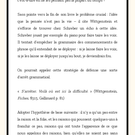
c’est-à-dire en ne les pensant pas la plupart du temps ?
Sass pointe vers la fin de son livre le problème crucial : l’idée
que la pensée n’est pas la vie – il cite Wittgenstein et
s’efforce de trouver chez Schreber un écho à cette idée.
Schreber jouait par exemple du piano pour faire taire les voix.
Il tentait d’empêcher la grammaire des commencements de
phrase qu’il entendait de se déployer : si je laisse faire les voix,
si je les laisse se déployer jusqu’au bout, je deviendrais fou.
On pourrait appeler cette stratégie de défense une sorte
d’arrêt grammatical.
«
S’arrêter. Voilà où est ici la difficulté
. » (Wittgenstein,
Fiches
, §315, Gallimard p. 81)
Adopter l’hypothèse de base suivante : il n’y a qu’un pas entre
la raison et la folie, et les raisons qui poussent quelques-uns à
franchir ce pas, raisons qui ont toute l’apparence de ce que
nous appelons des raisons, bien qu’elles ne soient pas sans