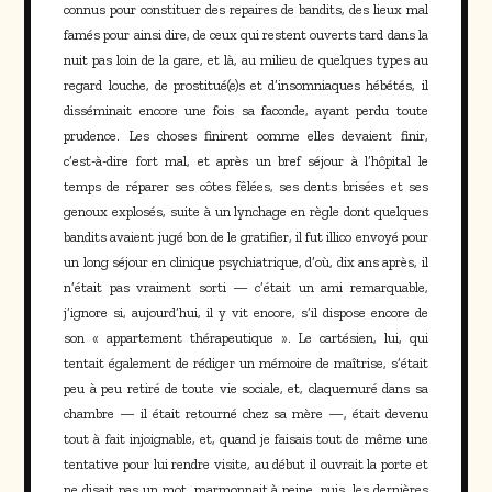
connus pour constituer des repaires de bandits, des lieux mal
famés pour ainsi dire, de ceux qui restent ouverts tard dans la
nuit pas loin de la gare, et là, au milieu de quelques types au
regard louche, de prostitué(e)s et d’insomniaques hébétés, il
disséminait encore une fois sa faconde, ayant perdu toute
prudence. Les choses finirent comme elles devaient finir,
c’est-à-dire fort mal, et après un bref séjour à l’hôpital le
temps de réparer ses côtes fêlées, ses dents brisées et ses
genoux explosés, suite à un lynchage en règle dont quelques
bandits avaient jugé bon de le gratifier, il fut illico envoyé pour
un long séjour en clinique psychiatrique, d’où, dix ans après, il
n’était pas vraiment sorti — c’était un ami remarquable,
j’ignore si, aujourd’hui, il y vit encore, s’il dispose encore de
son « appartement thérapeutique ». Le cartésien, lui, qui
tentait également de rédiger un mémoire de maîtrise, s’était
peu à peu retiré de toute vie sociale, et, claquemuré dans sa
chambre — il était retourné chez sa mère —, était devenu
tout à fait injoignable, et, quand je faisais tout de même une
tentative pour lui rendre visite, au début il ouvrait la porte et
ne disait pas un mot, marmonnait à peine, puis, les dernières