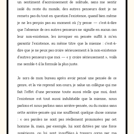
un sentiment d’accroissement de solitude, sans me sentir
isolé du reste du monde, des autres penseurs dont je ne
remets pas du tout en question l’existence, quand bien même
je ne les perçois pas au moment où j’y pense — c’est-à-dire
que l’absence de ces autres penseurs ne signifie en aucun cas
leur non-existence, les invoquer en pensée suffit à m’en
garantir l’existence, au même titre que la mienne : c’est-à-
dire que je ne peux pas croire sérieusement à la non-existence
d’autres penseurs que moi — « y croire sérieusement », voilà
me semble-t-il la formule la plus juste.
Je sors de mon bureau après avoir pensé une pensée de ce
genre, et la vie reprend son cours, je salue un collègue qui me
fait l’effet d’une personne toute aussi réelle que moi, dont
l’existence est tout aussi indubitable que la mienne, nous
parlons et nous parlons sans arrière-pensée, ou du moins sans
cette arrière-pensée qui me soufflerait quelque chose comme
: « ces paroles ne sont pas réellement prononcées par cet
homme là, mais, par exemple, lui sont dictées par une force
supérieure, ou lui sont insufflées à travers corps par ma